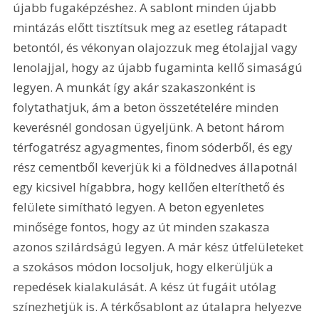
újabb fugaképzéshez. A sablont minden újabb 
mintázás előtt tisztítsuk meg az esetleg rátapadt 
betontól, és vékonyan olajozzuk meg étolajjal vagy 
lenolajjal, hogy az újabb fugaminta kellő simaságú 
legyen. A munkát így akár szakaszonként is 
folytathatjuk, ám a beton összetételére minden 
keverésnél gondosan ügyeljünk. A betont három 
térfogatrész agyagmentes, finom sóderből, és egy 
rész cementből keverjük ki a földnedves állapotnál 
egy kicsivel hígabbra, hogy kellően elteríthető és 
felülete simítható legyen. A beton egyenletes 
minősége fontos, hogy az út minden szakasza 
azonos szilárdságú legyen. A már kész útfelületeket 
a szokásos módon locsoljuk, hogy elkerüljük a 
repedések kialakulását. A kész út fugáit utólag 
színezhetjük is. A térkősablont az útalapra helyezve 