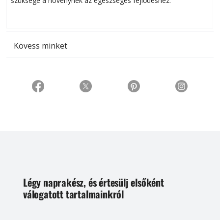
szüksége a növénynek az egészséges fejlődéshez.
t
Kövess minket
Légy naprakész, és értesülj elsőként
válogatott tartalmainkról