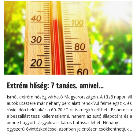
Extrém hőség: 7 tanács, amivel
megóvhatjuk autónkat a nyári károktól
Ismét extrém hőség várható Magyarországon. A tűző napon álló
autók utastere már néhány perc alatt rendkívül felmelegszik, és
rövid időn belül akár a 60-70 °C-ot is megközelítheti. Ez nemcsak
n
a beszállást teszi kellemetlenné, hanem az autó állapotára és a
benne hagyott tárgyakra is káros hatással lehet. Néhány
egyszerű óvintézkedéssel azonban jelentősen csökkenthetjük a
hőség káros hatásait.