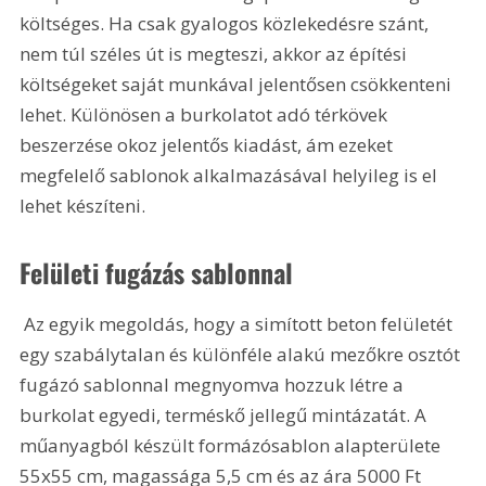
költséges. Ha csak gyalogos közlekedésre szánt, 
nem túl széles út is megteszi, akkor az építési 
költségeket saját munkával jelentősen csökkenteni 
lehet. Különösen a burkolatot adó térkövek 
beszerzése okoz jelentős kiadást, ám ezeket 
megfelelő sablonok alkalmazásával helyileg is el 
lehet készíteni.
Felületi fugázás sablonnal
 Az egyik megoldás, hogy a simított beton felületét 
egy szabálytalan és különféle alakú mezőkre osztót 
fugázó sablonnal megnyomva hozzuk létre a 
burkolat egyedi, terméskő jellegű mintázatát. A 
műanyagból készült formázósablon alapterülete 
55x55 cm, magassága 5,5 cm és az ára 5000 Ft 