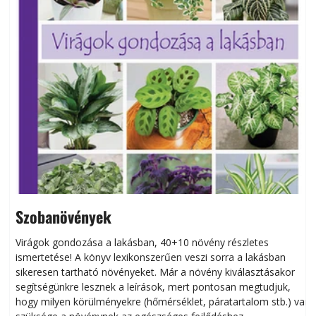
Szobanövények
Virágok gondozása a lakásban, 40+10 növény részletes
ismertetése! A könyv lexikonszerűen veszi sorra a lakásban
s
sikeresen tart­ha­tó növényeket. Már a növény kiválasztásakor
h
segítségünkre lesznek a leírások, mert pontosan megtudjuk,
k
hogy milyen körülményekre (hőmérséklet, páratartalom stb.) van