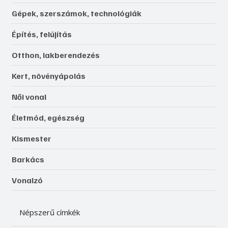
Gépek, szerszámok, technológiák
Építés, felújítás
Otthon, lakberendezés
Kert, növényápolás
Női vonal
Életmód, egészség
Kismester
Barkács
Vonalzó
Népszerű címkék