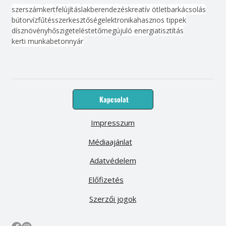
szerszám
kert
felújítás
lakberendezés
kreatív ötlet
barkácsolás
bútor
víz
fűtés
szerkesztőség
elektronika
hasznos tippek
dísznövény
hőszigetelés
tető
megújuló energia
tisztítás
kerti munka
beton
nyár
Kapcsolat
Impresszum
Médiaajánlat
Adatvédelem
Előfizetés
Szerzői jogok