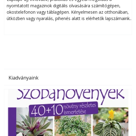
nyomtatott magazinok digitális olvasására számítógépen,
okostelefonon vagy táblagépen. Kényelmesen az otthonában,
útközben vagy nyaralás, pihenés alatt is elérhetők lapszámaink.
ú
Bárhol, bármikor, akár külföldön élve vagy dolgozva is
B
olvashatók az Ezermester lapszámai. A Laptapir kényelmes
megoldás, mert: – t
Kiadványaink