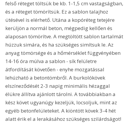
felső réteget töltsük be kb. 1-1,5 cm vastagságban, 
és a réteget tömörítsük. Ez a sablon talajhoz 
ütésével is elérhető. Utána a kopóréteg tetejére 
kerüljön a normál beton, mégpedig kellően és 
alaposan tömörítve. A megtöltött sablon tartalmát 
húzzuk simára, és ha szükséges simítsuk le. Az 
anyag tömörsége és a hőmérséklet függvényében 
14-16 óra múlva a sablon - sík felületre 
átfordítását követően - enyhe mozgatással 
lehúzható a betontömbről. A burkolókövek 
elszíneződését 2-3 napig minimális hézaggal 
élükre állítva ajánlott tárolni. A továbbiakban a 
kész követ ugyanúgy kezeljük, locsoljuk, mint az 
egyéb betonfelületeket. A kiöntött kövek 3-4 hét 
alatt érik el a lerakásához szükséges szilárdságot!