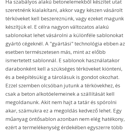
Ha szabályos alakú betonelemekből készítet utat 
szeretnénk kialakítani, akkor vagy készen vásárolt 
térköveket kell beszereznünk, vagy ezeket magunk 
készítjük el. E célra nagyon változatos alakú 
sablonokat lehet vásárolni a különféle sablonokat 
gyártó cégeknél. A "gyártási" technológia ebben az 
esetben természetesen más, mint az előbb 
ismertetett sablonnál. E sablonok használatakor 
darabonként kell a szükséges térköveket kiönteni, 
és a beépítésükig a tárolásuk is gondot okozhat. 
Ezzel szemben olcsóban jutunk a térkövekhez, és 
csak a beton alkotóelemeinek a szállítását kell 
megoldanunk. Akit nem hajt a tatár és spórolni 
akar, számukra ez a megoldás kedvező lehet. Egy 
műanyag öntősablon azonban nem elég hatékony, 
ezért a termelékenység érdekében egyszerre több 