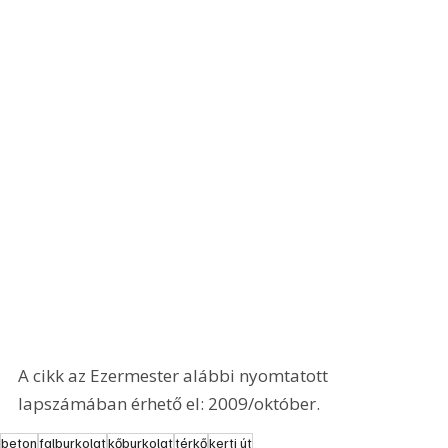
A cikk az Ezermester alábbi nyomtatott 
lapszámában érhető el: 2009/október.
beton
falburkolat
kőburkolat
térkő
kerti út