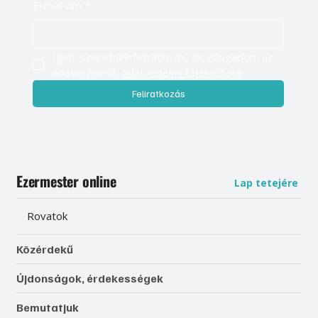
E-mail cím
*
Igen, szeretnék feliratkozni, és elfogadom az 
adatkezelést. 
Adatvédelmi tájékoztató
Feliratkozás
Ezermester online
Lap tetejére
Rovatok
Közérdekű
Újdonságok, érdekességek
Bemutatjuk