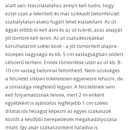
alatt van. Használatához annyit kell tudni, hogy 
ezzel csak a leterített és már szikkadt betonfelület 
szabálytalan alakú fugáit lehet kialakítani. Az út 
ágyát előbb ki kell ásni és az út tükrét, azaz alapját 
jól tömöré kell tenni. Az út zsaludeszkákkal 
körülhatárolt szélei közé - a jól tömörített alapra - 
közepes nagyságú és kb. 5 cm vastagságban sódert 
célszerű teríteni. Ennek tömörítése után az út kb. 8-
10 cm vastag betonnal feltölthető. Nem szükséges 
a felületét síkban tökéletesen egyenesre lehúzni, de 
a simasága megfelelő legyen. A felületének sem 
kell folyamatosnak lennie, mert 2 m-enként 
egyébként is ajánlatos legfeljebb 1 cm széles 
dilatációs hézagot képezni az egyes szakaszok 
között a későbbi berepedések megakadályozása 
miatt. Így akár szakaszonként haladva is 