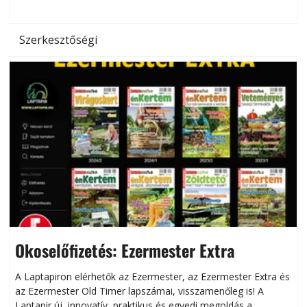
l
Szerkesztőségi
Okoselőfizetés: Ezermester Extra
A Laptapiron elérhetők az Ezermester, az Ezermester Extra és
az Ezermester Old Timer lapszámai, visszamenőleg is! A
Laptapir új, innovatív, praktikus és egyedi megoldás a
L