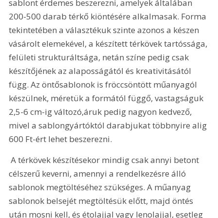
sablont érdemes beszerezni, amelyek általában 
200-500 darab térkő kiöntésére alkalmasak. Forma 
tekintetében a választékuk szinte azonos a készen 
vásárolt elemekével, a készített térkövek tartóssága, 
felületi strukturáltsága, netán színe pedig csak 
készítőjének az alaposságától és kreativitásától 
függ. Az öntősablonok is fröccsöntött műanyagól 
készülnek, méretük a formától függő, vastagságuk 
2,5-6 cm-ig változó,áruk pedig nagyon kedvező, 
mivel a sablongyártóktól darabjukat többnyire alig 
600 Ft-ért lehet beszerezni.
 A térkövek készítésekor mindig csak annyi betont 
célszerű keverni, amennyi a rendelkezésre álló 
sablonok megtöltéséhez szükséges. A műanyag 
sablonok belsejét megtöltésük előtt, majd öntés 
után mosni kell, és étolajjal vagy lenolajjal, esetleg 