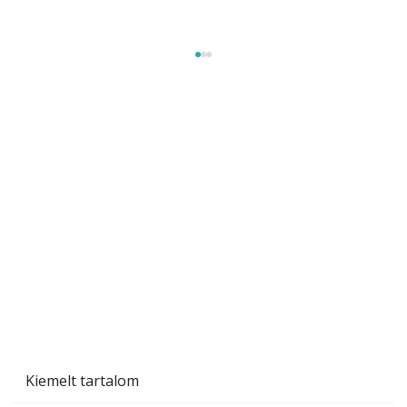
Beton járdalap készítése és lerakása – gyári
és saját készítésű megoldások
Kiemelt tartalom