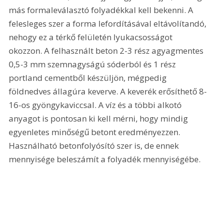
más formaleválasztó folyadékkal kell bekenni. A 
felesleges szer a forma lefordításával eltávolítandó, 
nehogy ez a térkő felületén lyukacsosságot 
okozzon. A felhasznált beton 2-3 rész agyagmentes 
0,5-3 mm szemnagyságú sóderból és 1 rész 
portland cementből készüljön, mégpedig 
földnedves állagúra keverve. A keverék erősíthető 8-
16-os gyöngykaviccsal. A víz és a többi alkotó 
anyagot is pontosan ki kell mérni, hogy mindig 
egyenletes minőségű betont eredményezzen. 
Használható betonfolyósító szer is, de ennek 
mennyisége beleszámít a folyadék mennyiségébe. 