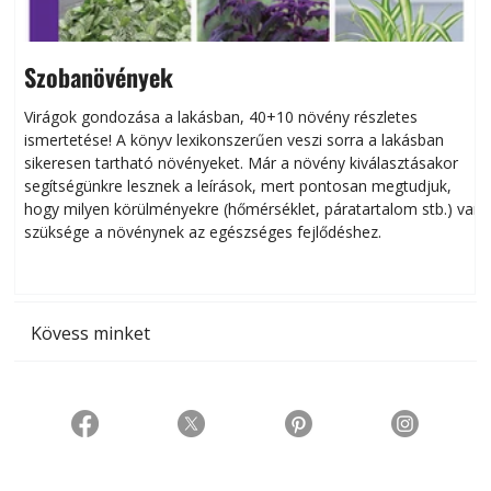
Szobanövények
Virágok gondozása a lakásban, 40+10 növény részletes
ismertetése! A könyv lexikonszerűen veszi sorra a lakásban
s
sikeresen tart­ha­tó növényeket. Már a növény kiválasztásakor
h
segítségünkre lesznek a leírások, mert pontosan megtudjuk,
k
hogy milyen körülményekre (hőmérséklet, páratartalom stb.) van
szüksége a növénynek az egészséges fejlődéshez.
t
Kövess minket