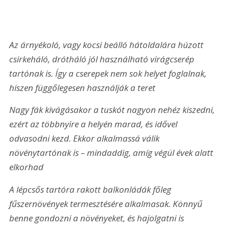
Az árnyékoló, vagy kocsi beálló hátoldalára húzott 
csirkeháló, drótháló jól használható virágcserép 
tartónak is. Így a cserepek nem sok helyet foglalnak, 
hiszen függőlegesen használják a teret
Nagy fák kivágásakor a tuskót nagyon nehéz kiszedni, 
ezért az többnyire a helyén marad, és idővel 
odvasodni kezd. Ekkor alkalmassá válik 
növénytartónak is – mindaddig, amíg végül évek alatt 
elkorhad
A lépcsős tartóra rakott balkonládák főleg 
fűszernövények termesztésére alkalmasak. Könnyű 
benne gondozni a növényeket, és hajolgatni is 