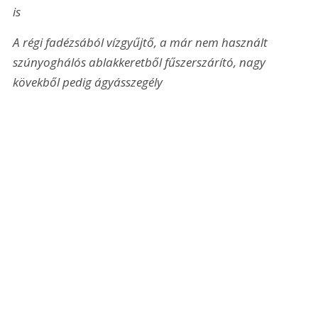
is
A régi fadézsából vízgyűjtő, a már nem használt 
szúnyoghálós ablakkeretből fűszerszárító, nagy 
kövekből pedig ágyásszegély