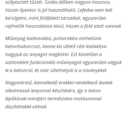
süllyesztett tűztér. Szeles időben nagyon hasznos, 
hiszen ilyenkor is jól használható. Lefedve nem kell 
kerülgetni, mint földfeletti társaikat, egyszerűen 
rejthetők használaton kívül, hiszen a föld alatt vannak
Műanyag ballonokba, poharakba önthetünk 
betonhabarcsot, benne kis ültető rést kialakítva 
hagyjuk az anyagot megkötni. Ezt követően a 
sablonként funkcionáló műanyagot egyszerűen vágjuk 
le a betonról, és már ültethetjük is a növényeket
Nagyméretű, kiemelkedő erekkel rendelkező levelek 
alkalmasak lenyomat készítésére, így a beton 
lépőkövek mindjárt természetes motívummal 
díszítettekké válnak