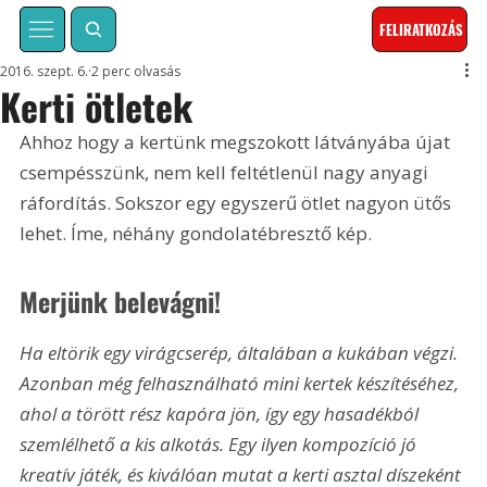
FELIRATKOZÁS
2016. szept. 6.
2 perc olvasás
Kerti ötletek
Ahhoz hogy a kertünk megszokott látványába újat 
csempésszünk, nem kell feltétlenül nagy anyagi 
ráfordítás. Sokszor egy egyszerű ötlet nagyon ütős 
lehet. Íme, néhány gondolatébresztő kép.
Merjünk belevágni!
Ha eltörik egy virágcserép, általában a kuká­ban végzi. 
Azonban még felhasználható mini kertek készítéséhez, 
ahol a törött rész kapóra jön, így egy hasadékból 
szemlélhető a kis alkotás. Egy ilyen kompozíció jó 
kreatív játék, és kiválóan mutat a kerti asztal díszeként 