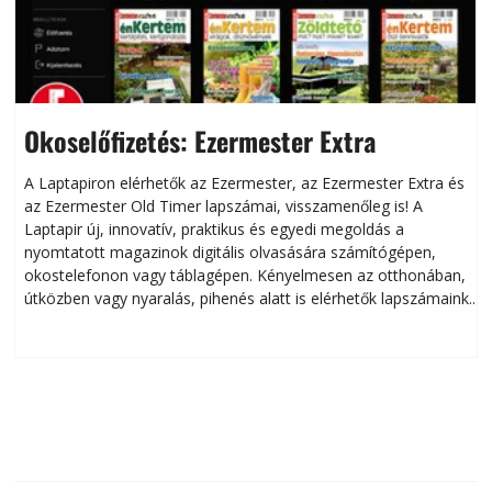
Okoselőfizetés: Ezermester Extra
A Laptapiron elérhetők az Ezermester, az Ezermester Extra és
az Ezermester Old Timer lapszámai, visszamenőleg is! A
Laptapir új, innovatív, praktikus és egyedi megoldás a
L
nyomtatott magazinok digitális olvasására számítógépen,
okostelefonon vagy táblagépen. Kényelmesen az otthonában,
útközben vagy nyaralás, pihenés alatt is elérhetők lapszámaink.
ú
Bárhol, bármikor, akár külföldön élve vagy dolgozva is
B
olvashatók az Ezermester lapszámai. A Laptapir kényelmes
megoldás, mert: – t