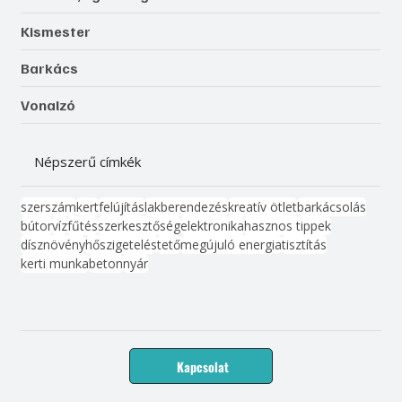
Kismester
Barkács
Vonalzó
Népszerű címkék
szerszám
kert
felújítás
lakberendezés
kreatív ötlet
barkácsolás
bútor
víz
fűtés
szerkesztőség
elektronika
hasznos tippek
dísznövény
hőszigetelés
tető
megújuló energia
tisztítás
kerti munka
beton
nyár
Kapcsolat