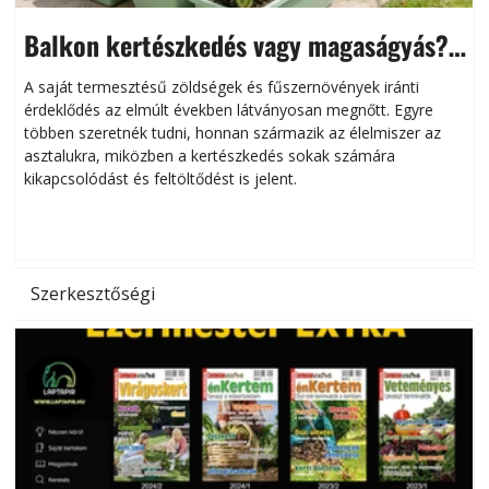
Balkon kertészkedés vagy magaságyás?
Helytakarékos kertészkedés
A saját termesztésű zöldségek és fűszernövények iránti
érdeklődés az elmúlt években látványosan megnőtt. Egyre
többen szeretnék tudni, honnan származik az élelmiszer az
l
asztalukra, miközben a kertészkedés sokak számára
kikapcsolódást és feltöltődést is jelent.
é
d
Szerkesztőségi