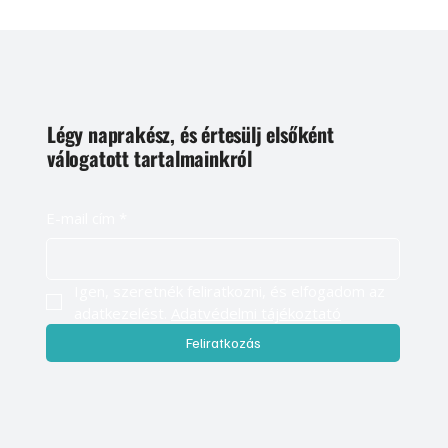
Légy naprakész, és értesülj elsőként
válogatott tartalmainkról
E-mail cím
*
Igen, szeretnék feliratkozni, és elfogadom az 
adatkezelést. 
Adatvédelmi tájékoztató
Feliratkozás