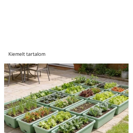
Szárazság a kertben – az aszály hatása a
növényekre és a védekezés lehetőségei
Kiemelt tartalom