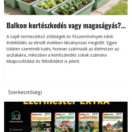
Balkon kertészkedés vagy magaságyás?
Helytakarékos kertészkedés
A saját termesztésű zöldségek és fűszernövények iránti
érdeklődés az elmúlt években látványosan megnőtt. Egyre
többen szeretnék tudni, honnan származik az élelmiszer az
l
asztalukra, miközben a kertészkedés sokak számára
kikapcsolódást és feltöltődést is jelent.
é
d
Szerkesztőségi