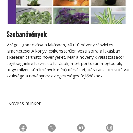
Szobanövények
Virágok gondozása a lakásban, 40+10 növény részletes
ismertetése! A könyv lexikonszerűen veszi sorra a lakásban
s
sikeresen tart­ha­tó növényeket. Már a növény kiválasztásakor
h
segítségünkre lesznek a leírások, mert pontosan megtudjuk,
k
hogy milyen körülményekre (hőmérséklet, páratartalom stb.) van
szüksége a növénynek az egészséges fejlődéshez.
t
Kövess minket