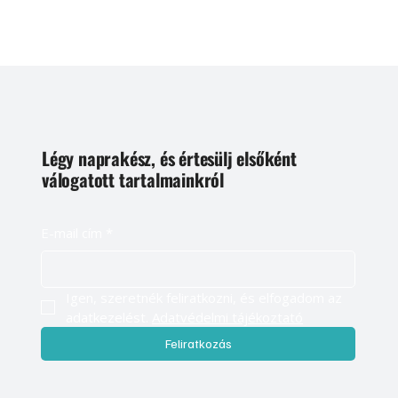
Légy naprakész, és értesülj elsőként
válogatott tartalmainkról
E-mail cím
*
Igen, szeretnék feliratkozni, és elfogadom az 
adatkezelést. 
Adatvédelmi tájékoztató
Feliratkozás