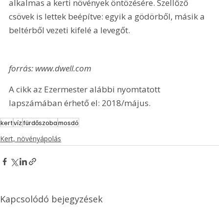
alkalmas a kerti növények öntözésére. Szellőző 
csövek is lettek beépítve: egyik a gödörből, másik a 
beltérből vezeti kifelé a levegőt.
forrás: www.dwell.com
A cikk az Ezermester alábbi nyomtatott 
lapszámában érhető el: 2018/május.
kert
víz
fürdőszoba
mosdó
Kert, növényápolás
Kapcsolódó bejegyzések