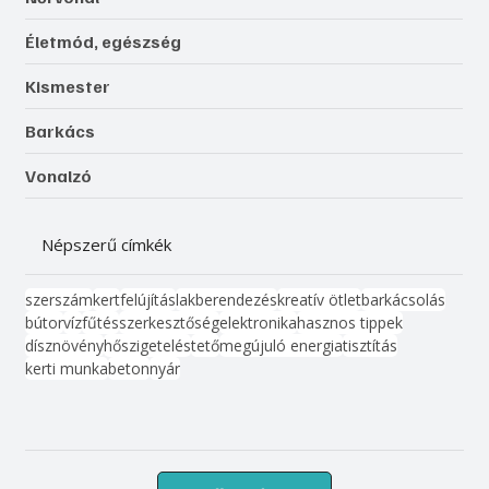
Életmód, egészség
Kismester
Barkács
Vonalzó
Népszerű címkék
szerszám
kert
felújítás
lakberendezés
kreatív ötlet
barkácsolás
bútor
víz
fűtés
szerkesztőség
elektronika
hasznos tippek
dísznövény
hőszigetelés
tető
megújuló energia
tisztítás
kerti munka
beton
nyár