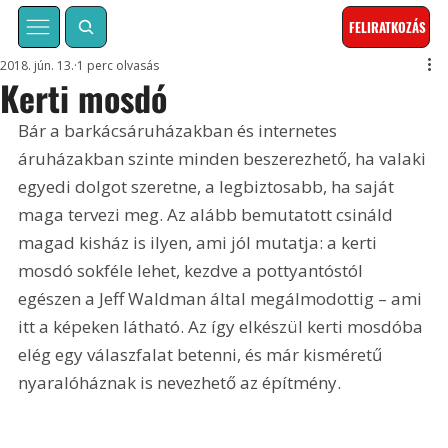
FELIRATKOZÁS
2018. jún. 13.
1 perc olvasás
Kerti mosdó
Bár a barkácsáruházakban és internetes 
áruházakban szinte minden beszerezhető, ha valaki 
egyedi dolgot szeretne, a legbiztosabb, ha saját 
maga tervezi meg. Az alább bemutatott csináld 
magad kisház is ilyen, ami jól mutatja: a kerti 
mosdó sokféle lehet, kezdve a pottyantóstól 
egészen a Jeff Waldman által megálmodottig – ami 
itt a képeken látható. Az így elkészül kerti mosdóba 
elég egy válaszfalat betenni, és már kisméretű 
nyaralóháznak is nevezhető az építmény.