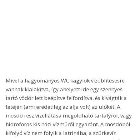
Mivel a hagyományos WC kagylók vízöblítésesre 
vannak kialakítva, így ahelyett ide egy szennyes 
tartó vödör lett beépítve felfordítva, és kivágták a 
tetején (ami eredetileg az alja volt) az ülőkét. A 
mosdó rész vízellátása megoldható tartályról, vagy 
hidroforos kis házi vízműről egyaránt. A mosdóból 
kifolyó víz nem folyik a latrinába, a szürkevíz 