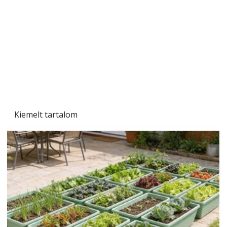
Szárazság a kertben – az aszály hatása a
növényekre és a védekezés lehetőségei
Kiemelt tartalom