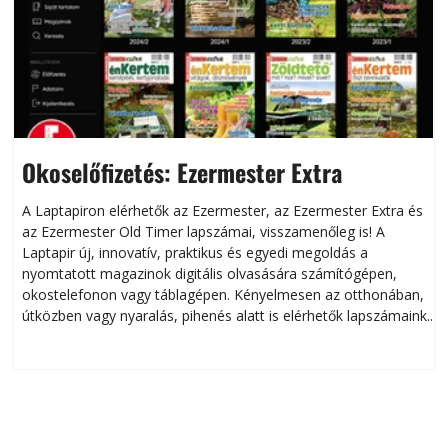
Okoselőfizetés: Ezermester Extra
A Laptapiron elérhetők az Ezermester, az Ezermester Extra és
az Ezermester Old Timer lapszámai, visszamenőleg is! A
Laptapir új, innovatív, praktikus és egyedi megoldás a
L
nyomtatott magazinok digitális olvasására számítógépen,
okostelefonon vagy táblagépen. Kényelmesen az otthonában,
útközben vagy nyaralás, pihenés alatt is elérhetők lapszámaink.
ú
Bárhol, bármikor, akár külföldön élve vagy dolgozva is
B
olvashatók az Ezermester lapszámai. A Laptapir kényelmes
megoldás, mert: – t