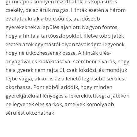
gumilapok könnyen tisztíthatók, és kopásuk is 
csekély, de az áruk magas. Hinták esetén a három 
év alattiaknak a bölcsőülés, az idősebb 
gyerekeknek a lapülés ajánlott. Nagyon fontos, 
hogy a hinta a tartóoszlopoktól, illetve több játék 
esetén azok egymástól olyan távolságra legyenek, 
hogy ne ütközhessenek össze. A hinták ülés-
anyagával és kialakításával szembeni elvárás, hogy 
ha a gyerek nem rajta ül, csak lökdösi, és mondjuk 
fejbe vágja, akkor is az a lehető legkisebb sérülést 
okozhassa. Pont ebből adódik, hogy minden 
gyerekjátéknál lényeges a lekerekítettség: a játékon 
ne legyenek éles sarkok, amelyek komolyabb 
sérülést okozhatnak. 