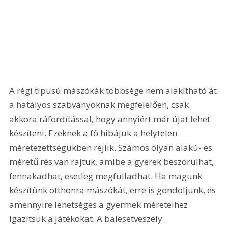
A régi típusú mászókák többsége nem alakítható át 
a hatályos szabványoknak megfelelően, csak 
akkora ráfordítással, hogy annyiért már újat lehet 
készíteni. Ezeknek a fő hibájuk a helytelen 
méretezettségükben rejlik. Számos olyan alakú- és 
méretű rés van rajtuk, amibe a gyerek beszorulhat, 
fennakadhat, esetleg megfulladhat. Ha magunk 
készítünk otthonra mászókát, erre is gondoljunk, és 
amennyire lehetséges a gyermek méreteihez 
igazítsuk a játékokat. A balesetveszély 