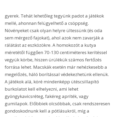
gyerek. Tehát lehetőleg tegyünk padot a játékok 
mellé, ahonnan felügyelhető a csöppség. 
Növényeket csak olyan helyre ültessünk (és oda 
sem mérgező fajokat), ahol azok nem zavarják a 
rálátást az eszközökre. A homokozót a kutya 
méretétől függően 70-130 centiméteres kerítéssel 
vegyük körbe, hiszen ürülékük számos fertőzés 
forrása lehet. Macskák esetén már nehézkesebb a 
megelőzés, háló borítással védekezhetünk ellenük. 
A játékok alá, köré mindenképp ütéscsillapító 
burkolatot kell elhelyezni, ami lehet 
gyöngykavicsréteg, fakéreg apríték, vagy 
gumilapok. Előbbiek olcsóbbak, csak rendszeresen 
gondoskodnunk kell a pótlásukról, míg a 