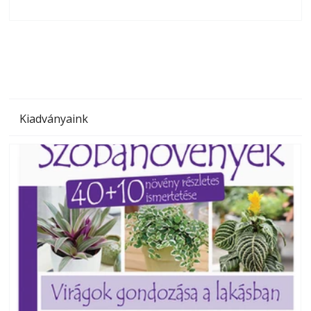
olvashatók az Ezermester lapszámai. A Laptapir kényelmes
megoldás, mert: – t
Kiadványaink