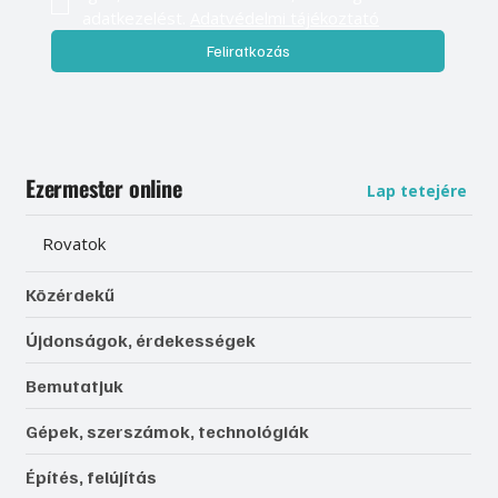
adatkezelést. 
Adatvédelmi tájékoztató
Feliratkozás
Ezermester online
Lap tetejére
Rovatok
Közérdekű
Újdonságok, érdekességek
Bemutatjuk
Gépek, szerszámok, technológiák
Építés, felújítás