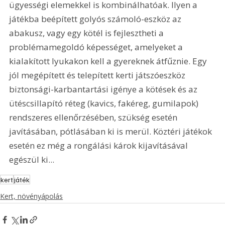
ügyességi elemekkel is kombinálhatóak. Ilyen a 
játékba beépített golyós számoló-eszköz az 
abakusz, vagy egy kötél is fejlesztheti a 
problémamegoldó képességet, amelyeket a 
kialakított lyukakon kell a gyereknek átfűznie. Egy 
jól megépített és telepített kerti játszóeszköz 
biztonsági-karbantartási igénye a kötések és az 
ütéscsillapító réteg (kavics, fakéreg, gumilapok) 
rendszeres ellenőrzésében, szükség esetén 
javításában, pótlásában ki is merül. Köztéri játékok 
esetén ez még a rongálási károk kijavításával 
egészül ki...
kert
játék
Kert, növényápolás