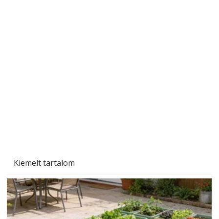
Szárazság a kertben – az aszály hatása a
növényekre és a védekezés lehetőségei
Kiemelt tartalom