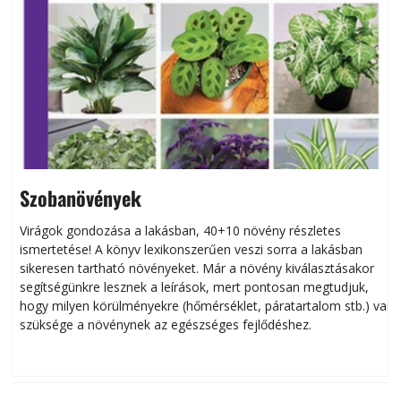
Szobanövények
Virágok gondozása a lakásban, 40+10 növény részletes
ismertetése! A könyv lexikonszerűen veszi sorra a lakásban
s
sikeresen tart­ha­tó növényeket. Már a növény kiválasztásakor
h
segítségünkre lesznek a leírások, mert pontosan megtudjuk,
k
hogy milyen körülményekre (hőmérséklet, páratartalom stb.) van
szüksége a növénynek az egészséges fejlődéshez.
t