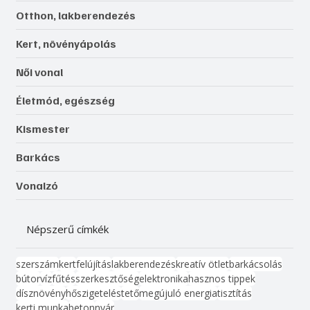
Otthon, lakberendezés
Kert, növényápolás
Női vonal
Életmód, egészség
Kismester
Barkács
Vonalzó
Népszerű címkék
szerszám
kert
felújítás
lakberendezés
kreatív ötlet
barkácsolás
bútor
víz
fűtés
szerkesztőség
elektronika
hasznos tippek
dísznövény
hőszigetelés
tető
megújuló energia
tisztítás
kerti munka
beton
nyár