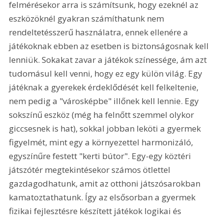
felmérésekor arra is számítsunk, hogy ezeknél az 
eszközöknél gyakran számíthatunk nem 
rendeltetésszerű használatra, ennek ellenére a 
játékoknak ebben az esetben is biztonságosnak kell 
lenniük. Sokakat zavar a játékok színessége, ám azt 
tudomásul kell venni, hogy ez egy külön világ. Egy 
játéknak a gyerekek érdeklődését kell felkeltenie, 
nem pedig a "városképbe" illőnek kell lennie. Egy 
sokszínű eszköz (még ha felnőtt szemmel olykor 
giccsesnek is hat), sokkal jobban leköti a gyermek 
figyelmét, mint egy a környezettel harmonizáló, 
egyszínűre festett "kerti bútor". Egy-egy köztéri 
játszótér megtekintésekor számos ötlettel 
gazdagodhatunk, amit az otthoni játszósarokban 
kamatoztathatunk. Így az elsősorban a gyermek 
fizikai fejlesztésre készített játékok logikai és 