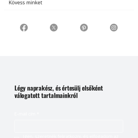
Kövess minket
Légy naprakész, és értesülj elsőként
válogatott tartalmainkról
E-mail cím
*
Igen, szeretnék feliratkozni, és elfogadom az 