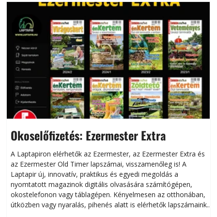
Okoselőfizetés: Ezermester Extra
A Laptapiron elérhetők az Ezermester, az Ezermester Extra és
az Ezermester Old Timer lapszámai, visszamenőleg is! A
Laptapir új, innovatív, praktikus és egyedi megoldás a
L
nyomtatott magazinok digitális olvasására számítógépen,
okostelefonon vagy táblagépen. Kényelmesen az otthonában,
útközben vagy nyaralás, pihenés alatt is elérhetők lapszámaink.
ú
Bárhol, bármikor, akár külföldön élve vagy dolgozva is
B