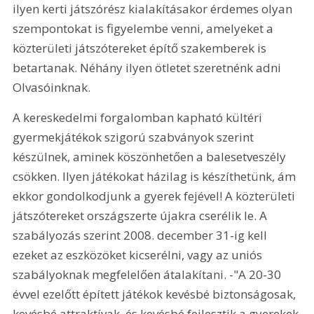
ilyen kerti játszórész kialakításakor érdemes olyan 
szempontokat is figyelembe venni, amelyeket a 
közterületi játszótereket építő szakemberek is 
betartanak. Néhány ilyen ötletet szeretnénk adni 
Olvasóinknak.
A kereskedelmi forgalomban kapható kültéri 
gyermekjátékok szigorú szabványok szerint 
készülnek, aminek köszönhetően a balesetveszély 
csökken. Ilyen játékokat házilag is készíthetünk, ám 
ekkor gondolkodjunk a gyerek fejével! A közterületi 
játszótereket országszerte újakra cserélik le. A 
szabályozás szerint 2008. december 31-ig kell 
ezeket az eszközöket kicserélni, vagy az uniós 
szabályoknak megfelelően átalakítani. -"A 20-30 
évvel ezelőtt épített játékok kevésbé biztonságosak, 
kevésbé attraktívak, és kevésbé fejlesztik a gyerekek 