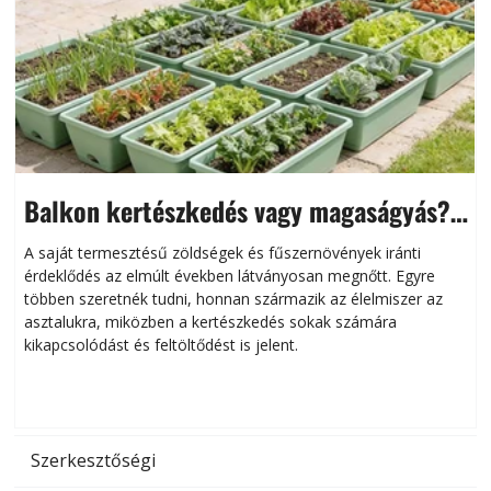
Balkon kertészkedés vagy magaságyás?
Helytakarékos kertészkedés
A saját termesztésű zöldségek és fűszernövények iránti
érdeklődés az elmúlt években látványosan megnőtt. Egyre
többen szeretnék tudni, honnan származik az élelmiszer az
l
asztalukra, miközben a kertészkedés sokak számára
kikapcsolódást és feltöltődést is jelent.
é
d
Szerkesztőségi