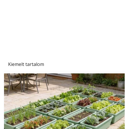
Szárazság a kertben – az aszály hatása a
növényekre és a védekezés lehetőségei
Kiemelt tartalom