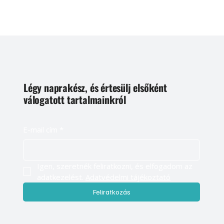
Légy naprakész, és értesülj elsőként
válogatott tartalmainkról
E-mail cím
*
Igen, szeretnék feliratkozni, és elfogadom az 
adatkezelést. 
Adatvédelmi tájékoztató
Feliratkozás