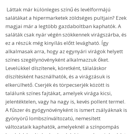
 Láttak már különleges színű és levélformájú 
salátákat a hipermarketek zöldséges pultjain? Ezek 
magjai már a legtöbb gazdaboltban kaphatók. A 
saláták csak nyár végén szökkennek virágszárba, és 
ez a részük még kinyílás előtt levágható. Így 
alkalmasak arra, hogy az egynyári virágok helyett 
színes szegélynövényként alkalmazzuk őket. 
Levelükkel díszítenek, köretként, tálaláskor 
díszítésként használhatók, és a virágzásuk is 
elkerülhető. Cserjék és törpecserjék között is 
találunk színes fajtákat, amelyek virága kicsi, 
jelentéktelen, vagy ha nagy is, kevés pollent termel. 
A fűszer és gyógynövényként is ismert zsályáknak is 
gyönyörű lombszínváltozatú, nemesített 
változataik kaphatók, amelyeknél a színpompás 