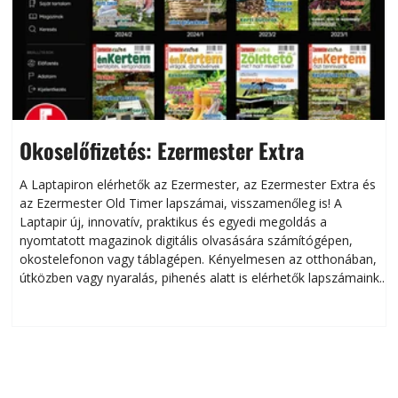
Okoselőfizetés: Ezermester Extra
A Laptapiron elérhetők az Ezermester, az Ezermester Extra és
az Ezermester Old Timer lapszámai, visszamenőleg is! A
Laptapir új, innovatív, praktikus és egyedi megoldás a
L
nyomtatott magazinok digitális olvasására számítógépen,
okostelefonon vagy táblagépen. Kényelmesen az otthonában,
útközben vagy nyaralás, pihenés alatt is elérhetők lapszámaink.
ú
Bárhol, bármikor, akár külföldön élve vagy dolgozva is
B
olvashatók az Ezermester lapszámai. A Laptapir kényelmes
megoldás, mert: – t