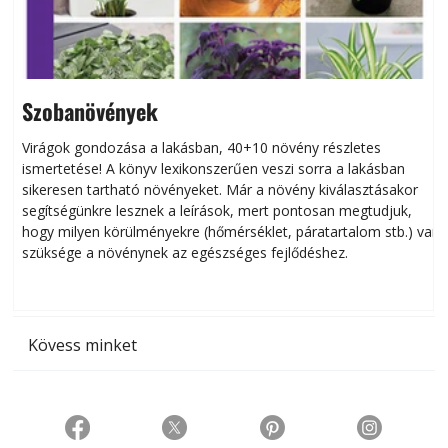
Szobanövények
Virágok gondozása a lakásban, 40+10 növény részletes
ismertetése! A könyv lexikonszerűen veszi sorra a lakásban
s
sikeresen tart­ha­tó növényeket. Már a növény kiválasztásakor
h
segítségünkre lesznek a leírások, mert pontosan megtudjuk,
k
hogy milyen körülményekre (hőmérséklet, páratartalom stb.) van
szüksége a növénynek az egészséges fejlődéshez.
t
Kövess minket