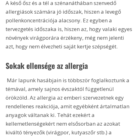
A késő ősz és a tél a szénanáthában szenvedő 
allergiások számára jó időszak, hiszen a levegő 
pollenkoncentrációja alacsony. Ez egyben a 
tervezgetés időszaka is, hiszen az, hogy valaki egyes 
növények virágporára érzékeny, még nem jelenti 
azt, hogy nem élvezheti saját kertje szépségét.
Sokak ellensége az allergia
 Már lapunk hasábjain is többször foglalkoztunk a 
témával, amely sajnos évszaktól függetlenül 
örökzöld. Az allergia az emberi szervezetnek egy 
rendellenes reakciója, amit egyébként ártalmatlan 
anyagok váltanak ki. Tehát ezekért a 
kellemetlenségekért nem elsősorban az azokat 
kiváltó tényezők (virágpor, kutyaszőr stb.) a 