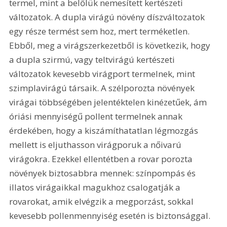
termel, mint a belőlük nemesített kertészeti 
változatok. A dupla virágú növény díszváltozatok 
egy része termést sem hoz, mert terméketlen. 
Ebből, meg a virágszerkezetből is következik, hogy 
a dupla szirmú, vagy teltvirágú kertészeti 
változatok kevesebb virágport termelnek, mint 
szimplavirágú társaik. A szélporozta növények 
virágai többségében jelentéktelen kinézetűek, ám 
óriási mennyiségű pollent termelnek annak 
érdekében, hogy a kiszámíthatatlan légmozgás 
mellett is eljuthasson virágporuk a nőivarú 
virágokra. Ezekkel ellentétben a rovar porozta 
növények biztosabbra mennek: színpompás és 
illatos virágaikkal magukhoz csalogatják a 
rovarokat, amik elvégzik a megporzást, sokkal 
kevesebb pollenmennyiség esetén is biztonsággal. 