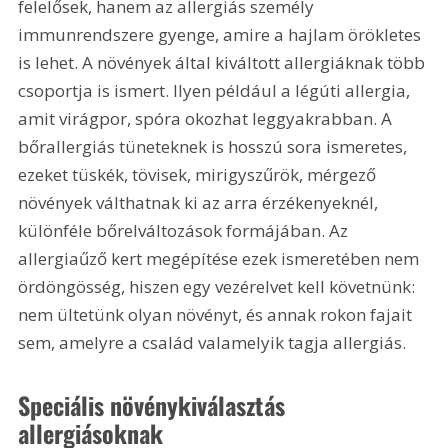
felelősek, hanem az allergiás személy 
immunrendszere gyenge, amire a hajlam örökletes 
is lehet. A növények által kiváltott allergiáknak több 
csoportja is ismert. Ilyen például a légúti allergia, 
amit virágpor, spóra okozhat leggyakrabban. A 
bőrallergiás tüneteknek is hosszú sora ismeretes, 
ezeket tüskék, tövisek, mirigyszűrök, mérgező 
növények válthatnak ki az arra érzékenyeknél, 
különféle bőrelváltozások formájában. Az 
allergiaűző kert megépítése ezek ismeretében nem 
ördöngösség, hiszen egy vezérelvet kell követnünk: 
nem ültetünk olyan növényt, és annak rokon fajait 
sem, amelyre a család valamelyik tagja allergiás.
Speciális növénykiválasztás 
allergiásoknak