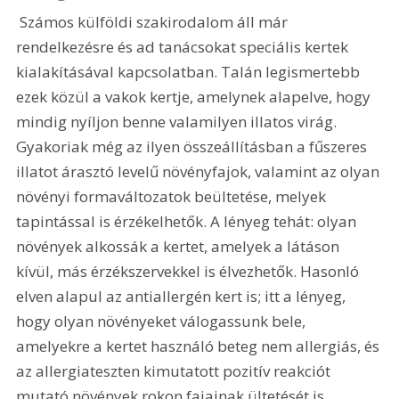
 Számos külföldi szakirodalom áll már 
rendelkezésre és ad tanácsokat speciális kertek 
kialakításával kapcsolatban. Talán legismertebb 
ezek közül a vakok kertje, amelynek alapelve, hogy 
mindig nyíljon benne valamilyen illatos virág. 
Gyakoriak még az ilyen összeállításban a fűszeres 
illatot árasztó levelű növényfajok, valamint az olyan 
növényi formaváltozatok beültetése, melyek 
tapintással is érzékelhetők. A lényeg tehát: olyan 
növények alkossák a kertet, amelyek a látáson 
kívül, más érzékszervekkel is élvezhetők. Hasonló 
elven alapul az antiallergén kert is; itt a lényeg, 
hogy olyan növényeket válogassunk bele, 
amelyekre a kertet használó beteg nem allergiás, és 
az allergiateszten kimutatott pozitív reakciót 
mutató növények rokon fajainak ültetését is 