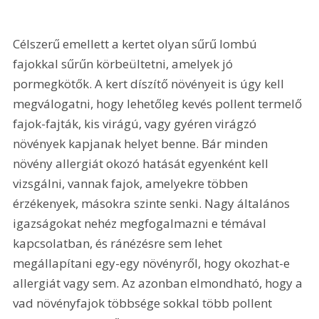
Célszerű emellett a kertet olyan sűrű lombú 
fajokkal sűrűn körbeültetni, amelyek jó 
pormegkötők. A kert díszítő növényeit is úgy kell 
megválogatni, hogy lehetőleg kevés pollent termelő 
fajok-fajták, kis virágú, vagy gyéren virágzó 
növények kapjanak helyet benne. Bár minden 
növény allergiát okozó hatását egyenként kell 
vizsgálni, vannak fajok, amelyekre többen 
érzékenyek, másokra szinte senki. Nagy általános 
igazságokat nehéz megfogalmazni e témával 
kapcsolatban, és ránézésre sem lehet 
megállapítani egy-egy növényről, hogy okozhat-e 
allergiát vagy sem. Az azonban elmondható, hogy a 
vad növényfajok többsége sokkal több pollent 