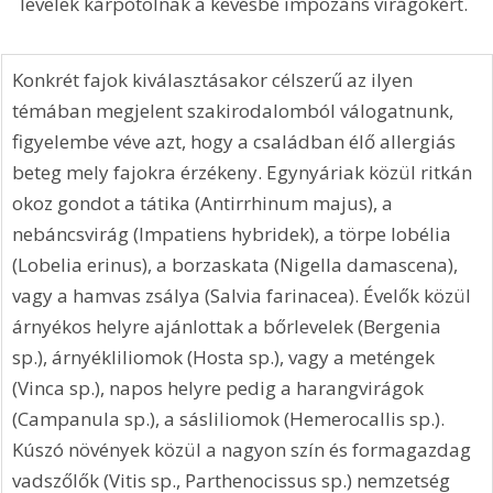
levelek kárpótolnak a kevésbé impozáns virágokért.
Konkrét fajok kiválasztásakor célszerű az ilyen 
témában megjelent szakirodalomból válogatnunk, 
figyelembe véve azt, hogy a családban élő allergiás 
beteg mely fajokra érzékeny. Egynyáriak közül ritkán 
okoz gondot a tátika (Antirrhinum majus), a 
nebáncsvirág (Impatiens hybridek), a törpe lobélia 
(Lobelia erinus), a borzaskata (Nigella damascena), 
vagy a hamvas zsálya (Salvia farinacea). Évelők közül 
árnyékos helyre ajánlottak a bőrlevelek (Bergenia 
sp.), árnyékliliomok (Hosta sp.), vagy a meténgek 
(Vinca sp.), napos helyre pedig a harangvirágok 
(Campanula sp.), a sásliliomok (Hemerocallis sp.). 
Kúszó növények közül a nagyon szín és formagazdag 
vadszőlők (Vitis sp., Parthenocissus sp.) nemzetség 