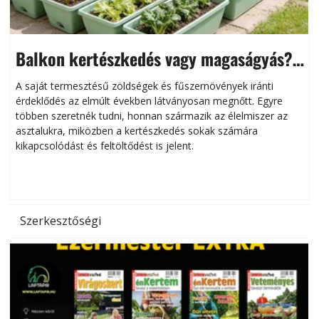
Balkon kertészkedés vagy magaságyás?
Helytakarékos kertészkedés
A saját termesztésű zöldségek és fűszernövények iránti
érdeklődés az elmúlt években látványosan megnőtt. Egyre
többen szeretnék tudni, honnan származik az élelmiszer az
l
asztalukra, miközben a kertészkedés sokak számára
kikapcsolódást és feltöltődést is jelent.
é
d
Szerkesztőségi