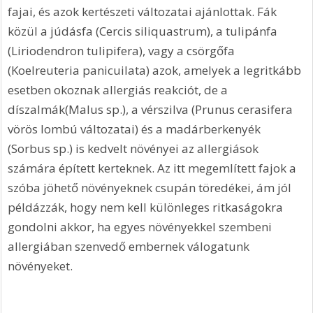
fajai, és azok kertészeti változatai ajánlottak. Fák 
közül a júdásfa (Cercis siliquastrum), a tulipánfa 
(Liriodendron tulipifera), vagy a csörgőfa 
(Koelreuteria panicuilata) azok, amelyek a legritkább 
esetben okoznak allergiás reakciót, de a 
díszalmák(Malus sp.), a vérszilva (Prunus cerasifera 
vörös lombú változatai) és a madárberkenyék 
(Sorbus sp.) is kedvelt növényei az allergiások 
számára épített kerteknek. Az itt megemlített fajok a 
szóba jöhető növényeknek csupán töredékei, ám jól 
példázzák, hogy nem kell különleges ritkaságokra 
gondolni akkor, ha egyes növényekkel szembeni 
allergiában szenvedő embernek válogatunk 
növényeket.