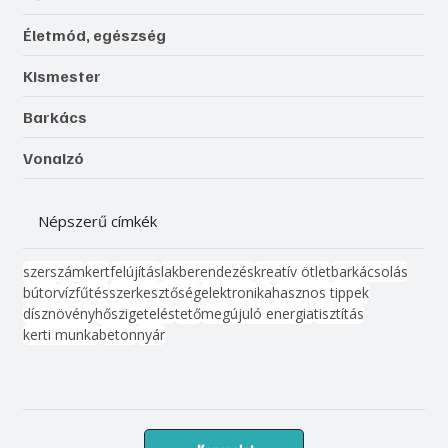
Életmód, egészség
Kismester
Barkács
Vonalzó
Népszerű címkék
szerszám
kert
felújítás
lakberendezés
kreatív ötlet
barkácsolás
bútor
víz
fűtés
szerkesztőség
elektronika
hasznos tippek
dísznövény
hőszigetelés
tető
megújuló energia
tisztítás
kerti munka
beton
nyár