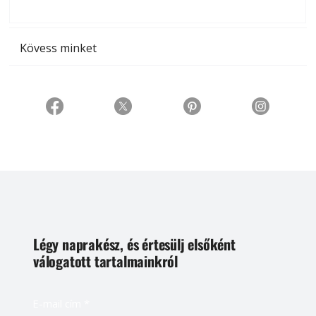
t
Kövess minket
Légy naprakész, és értesülj elsőként
válogatott tartalmainkról
E-mail cím
*