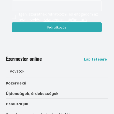
Igen, szeretnék feliratkozni, és elfogadom az 
adatkezelést. 
Adatvédelmi tájékoztató
Feliratkozás
Ezermester online
Lap tetejére
Rovatok
Közérdekű
Újdonságok, érdekességek
Bemutatjuk