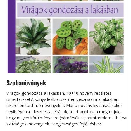
Szobanövények
Virágok gondozása a lakásban, 40+10 növény részletes
ismertetése! A könyv lexikonszerűen veszi sorra a lakásban
s
sikeresen tart­ha­tó növényeket. Már a növény kiválasztásakor
h
segítségünkre lesznek a leírások, mert pontosan megtudjuk,
k
hogy milyen körülményekre (hőmérséklet, páratartalom stb.) van
szüksége a növénynek az egészséges fejlődéshez.