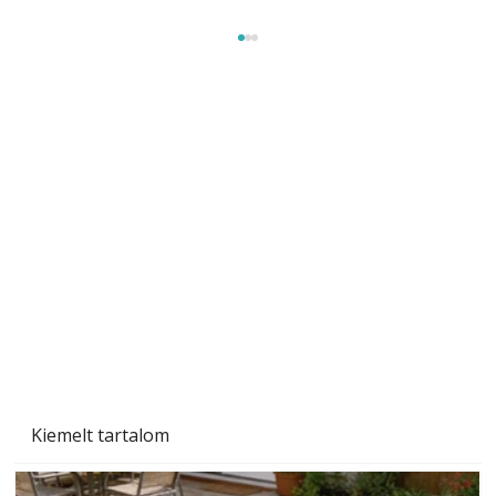
Beton járdalap készítése és lerakása – gyári
és saját készítésű megoldások
Kiemelt tartalom