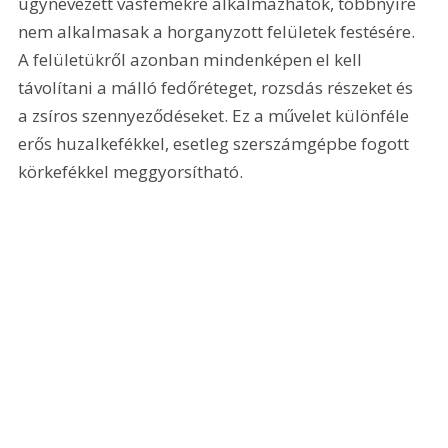
úgynevezett vasfémekre alkalmazhatók, többnyire 
nem alkalmasak a horganyzott felületek festésére. 
A felületükről azonban mindenképen el kell 
távolítani a málló fedőréteget, rozsdás részeket és 
a zsíros szennyeződéseket. Ez a művelet különféle 
erős huzalkefékkel, esetleg szerszámgépbe fogott 
körkefékkel meggyorsítható.