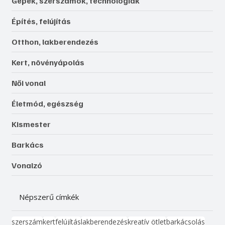
Gépek, szerszámok, technológiák
Építés, felújítás
Otthon, lakberendezés
Kert, növényápolás
Női vonal
Életmód, egészség
Kismester
Barkács
Vonalzó
Népszerű címkék
szerszám
kert
felújítás
lakberendezés
kreatív ötlet
barkácsolás