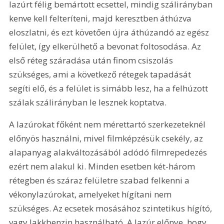
lazúrt félig bemártott ecsettel, mindig szálirányban 
kenve kell felteríteni, majd keresztben áthúzva 
eloszlatni, és ezt követően újra áthúzandó az egész 
felület, így elkerülhető a bevonat foltosodása. Az 
első réteg száradása után finom csiszolás 
szükséges, ami a következő rétegek tapadását 
segíti elő, és a felület is simább lesz, ha a felhúzott 
szálak szálirányban le lesznek koptatva.
A lazúrokat főként nem mérettartó szerkezeteknél 
előnyös használni, mivel filmképzésük csekély, az 
alapanyag alakváltozásából adódó filmrepedezés 
ezért nem alakul ki. Minden esetben két-három 
rétegben és száraz felületre szabad felkenni a 
vékonylazúrokat, amelyeket hígítani nem 
szükséges. Az ecsetek mosásához szintetikus hígító, 
vagy lakkbenzin használható. A lazúr előnye, hogy 