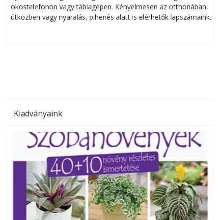
okostelefonon vagy táblagépen. Kényelmesen az otthonában,
útközben vagy nyaralás, pihenés alatt is elérhetők lapszámaink.
ú
Bárhol, bármikor, akár külföldön élve vagy dolgozva is
B
olvashatók az Ezermester lapszámai. A Laptapir kényelmes
megoldás, mert: – t
Kiadványaink