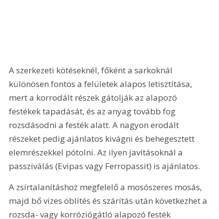
A szerkezeti kötéseknél, főként a sarkoknál 
különösen fontos a felületek alapos letisztítása, 
mert a korrodált részek gátolják az alapozó 
festékek tapadását, és az anyag tovább fog 
rozsdásodni a festék alatt. A nagyon erodált 
részeket pedig ajánlatos kivágni és behegesztett 
elemrészekkel pótolni. Az ilyen javításoknál a 
passziválás (Evipas vagy Ferropassit) is ajánlatos.
A zsírtalanításhoz megfelelő a mosószeres mosás, 
majd bő vizes öblítés és szárítás után következhet a 
rozsda- vagy korróziógátló alapozó festék 