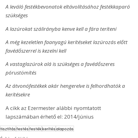
A leváló festékbevonatok eltávolí­tásához festékkaparó 
szükséges
A lazúrokat szálirányba kenve kell a fára teríteni
A még kezeletlen faanyagú kerítéseket lazúrozás előtt 
favédőszerrel is kezelni kell
A vastaglazúrok alá is szükséges a favédőszeres 
pórustömítés
Az átvonófestékek akár hengerelve is felhordhatók a 
kerítésekre
A cikk az Ezermester alábbi nyomtatott 
lapszámában érhető el: 2014/június
tisztítás
festés
festék
kerítés
alapozás