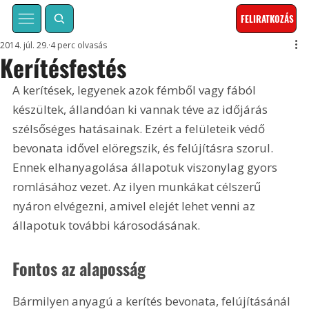
FELIRATKOZÁS
2014. júl. 29.
4 perc olvasás
Kerítésfestés
A kerítések, legyenek azok fémből vagy fából 
készültek, állandóan ki vannak téve az időjárás 
szélsőséges hatásainak. Ezért a felületeik védő 
bevonata idővel elöregszik, és felújításra szorul. 
Ennek elhanyagolása állapotuk viszonylag gyors 
romlásához vezet. Az ilyen munkákat célszerű 
nyáron elvégezni, amivel elejét lehet venni az 
állapotuk további károsodásának.
Fontos az alaposság
Bármilyen anyagú a kerítés bevonata, felújításánál 