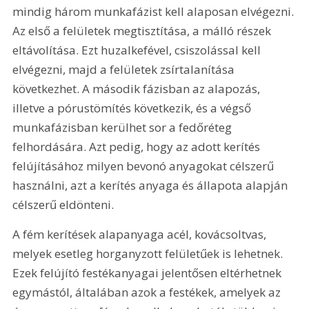
mindig három munkafázist kell alaposan elvégezni. 
Az első a felületek megtisztítása, a málló részek 
eltávolítása. Ezt huzalkefével, csiszolással kell 
elvégezni, majd a felületek zsírtalanítása 
következhet. A második fázisban az alapozás, 
illetve a pórustömítés következik, és a végső 
munkafázisban kerülhet sor a fedőréteg 
felhordására. Azt pedig, hogy az adott kerítés 
felújításához milyen bevonó anyagokat célszerű 
használni, azt a kerítés anyaga és állapota alapján 
célszerű eldönteni.
A fém kerítések alapanyaga acél, ková­csoltvas, 
melyek esetleg horganyzott felületűek is lehetnek. 
Ezek felújító festékanyagai jelentősen eltérhetnek 
egymástól, általában azok a festékek, amelyek az 