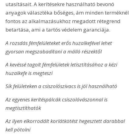
utasításait. A kerítésekre használható bevonó 
anyagok választéka bőséges, ám minden terméknél 
fontos az alkalmazásukhoz megadott rétegrend 
betartása, ami a tartós védelem garanciája.
A rozsdás fémfelületeket erős huzalkefével lehet 
gyorsan megszabadítani a málló részektől
A kevéssé tagolt fémfelületek letisztításához a kézi 
huzalkefe is megteszi
Sík felületeken a csiszolószivacs is jól használható
Az egyenes kerítéspálcák csiszoló­vászonnal is 
megtisztíthatók
Az ilyen elkorrodált korlátkötést hegesztett darabbal 
kell pótolni