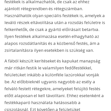
festékek is alkalmazhatók, de csak az ehhez 
ajánlott rétegrendben és rétegszámban. 
Használhatók olyan speciális festékek is, amelyek a 
leváló részek eltávolítása után a rozsdás felületre is 
felkenhetők, de csak a gyártó előírásait betartva. 
Ilyen festékek alkalmazása esetén elhagyható az 
alapos rozsdátlanítás és a közbenső festés, ám a 
zsírtalanításra ilyen esetekben is szükség van.
A fából készült kerítéseket és kapukat manapság 
már ritkán festik le valamilyen fedőfestékkel, 
felületüket inkább a különféle lazúrokkal vonják 
be. Az előbbieknél ugyanis nagyobb az esély a 
felváló festett rétegekre, amelyeket felújító festés 
előtt alaposan el kell távolítani. Ehhez esetenként a 
festékkaparó használata hatásosabb a 
csiszolásnál. Ezt követően a felületüket 