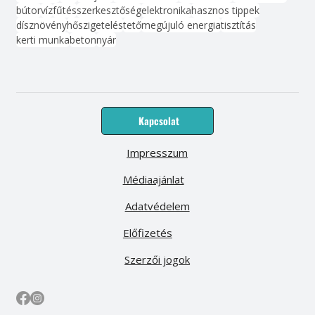
bútor
víz
fűtés
szerkesztőség
elektronika
hasznos tippek
dísznövény
hőszigetelés
tető
megújuló energia
tisztítás
kerti munka
beton
nyár
Kapcsolat
Impresszum
Médiaajánlat
Adatvédelem
Előfizetés
Szerzői jogok