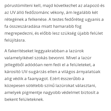
pórustömíteni kell, majd következhet az alapozó és 
az UV álló fedőzománc vékony, ám legalább két 
rétegének a felkenése. A testes fedőréteg ugyanis a 
fa összeszáradása miatt hamarabb fog 
megrepedezni, és előbb lesz szükség újabb felület 
felújításra.
A fakerítéseket leggyakrabban a lazúrok 
valamelyikével szokás bevonni. Mivel a lazúr 
jellegéből adódóan nem fedi el a felületeket, a 
károsító UV-sugárzás ellen a világos árnyalatúak 
alig védik a faanyagot. Ezért ésszerűbb a 
közepesen sötétebb színű lazúrokat választani, 
amelyek pigmentje nagyobb védelmet biztosít a 
bekent felületeknek.