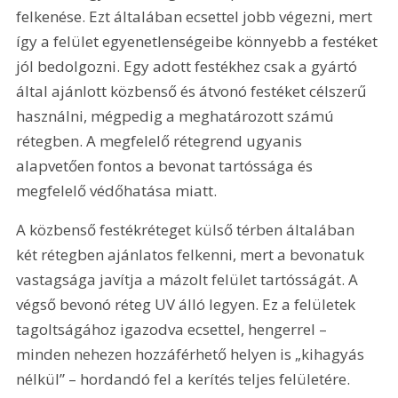
felkenése. Ezt általában ecsettel jobb végezni, mert 
így a felület egyenetlenségeibe könnyebb a festéket 
jól bedolgozni. Egy adott festékhez csak a gyártó 
által ajánlott közbenső és átvonó festéket célszerű 
használni, mégpedig a meghatározott számú 
rétegben. A megfelelő rétegrend ugyanis 
alapvetően fontos a bevonat tartóssága és 
megfelelő védőhatása miatt.
A közbenső festékréteget külső térben általában 
két rétegben ajánlatos felkenni, mert a bevonatuk 
vastagsága javítja a mázolt felület tartósságát. A 
végső bevonó réteg UV álló legyen. Ez a felületek 
tagoltságához igazodva ecsettel, hengerrel – 
minden nehezen hozzáférhető helyen is „kihagyás 
nélkül” – hordandó fel a kerítés teljes felületére.