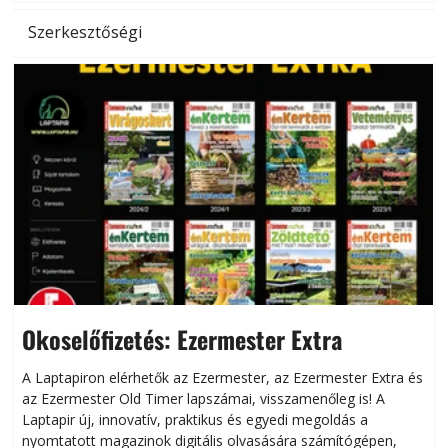
Szerkesztőségi
Okoselőfizetés: Ezermester Extra
A Laptapiron elérhetők az Ezermester, az Ezermester Extra és
az Ezermester Old Timer lapszámai, visszamenőleg is! A
Laptapir új, innovatív, praktikus és egyedi megoldás a
L
nyomtatott magazinok digitális olvasására számítógépen,