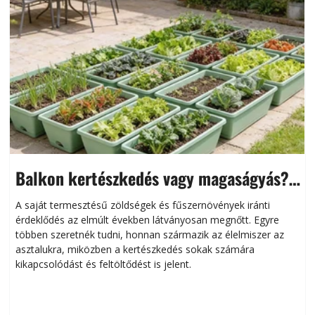
Balkon kertészkedés vagy magaságyás?
Helytakarékos kertészkedés
A saját termesztésű zöldségek és fűszernövények iránti
érdeklődés az elmúlt években látványosan megnőtt. Egyre
többen szeretnék tudni, honnan származik az élelmiszer az
l
asztalukra, miközben a kertészkedés sokak számára
kikapcsolódást és feltöltődést is jelent.
é
d