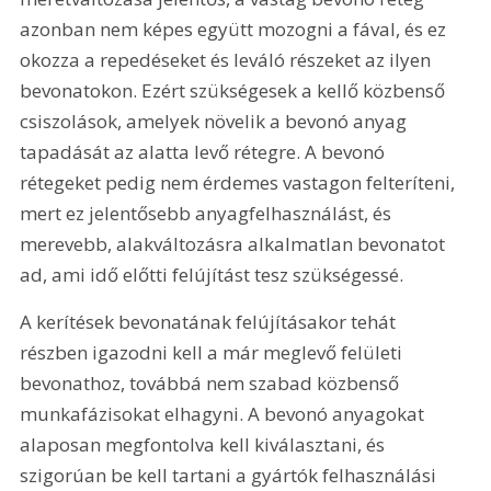
azonban nem képes együtt mozogni a fával, és ez 
okozza a repedéseket és leváló részeket az ilyen 
bevonatokon. Ezért szükségesek a kellő közbenső 
csiszolások, amelyek növelik a bevonó anyag 
tapadását az alatta levő rétegre. A bevonó 
rétegeket pedig nem érdemes vastagon felteríteni, 
mert ez jelentősebb anyagfelhasználást, és 
merevebb, alakváltozásra alkalmatlan bevonatot 
ad, ami idő előtti felújítást tesz szükségessé.
A kerítések bevonatának felújításakor tehát 
részben igazodni kell a már meglevő felületi 
bevonathoz, továbbá nem szabad közbenső 
munkafázisokat elhagyni. A bevonó anyagokat 
alaposan megfontolva kell kiválasztani, és 
szigorúan be kell tartani a gyártók felhasználási 