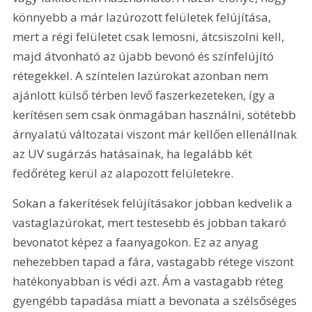
könnyebb a már lazúrozott felületek felújítása, 
mert a régi felületet csak lemosni, átcsiszolni kell, 
majd átvonható az újabb bevonó és színfelújító 
rétegekkel. A színtelen lazúrokat azonban nem 
ajánlott külső térben levő faszerkezeteken, így a 
kerítésen sem csak önmagában használni, sötétebb 
árnyalatú változatai viszont már kellően ellenállnak 
az UV sugárzás hatásainak, ha legalább két 
fedőréteg kerül az alapozott felületekre.
Sokan a fakerítések felújításakor jobban kedvelik a 
vastaglazúrokat, mert testesebb és jobban takaró 
bevonatot képez a faanyagokon. Ez az anyag 
nehezebben tapad a fára, vastagabb rétege viszont 
hatékonyabban is védi azt. Ám a vastagabb réteg 
gyengébb tapadása miatt a bevonata a szélsőséges 