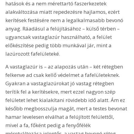
hatások és a nem mérettartó faszerkezetek 
alakváltozása miatt repedezésre hajlamos, ezért 
kerítések festésére nem a legalkalmasabb bevonó 
anyag. Ráadásul a felújításához – külső térben – 
ugyancsak vastaglazúr használható, a felület 
előkészítése pedig több munkával jár, mint a 
lazúrozott fafelületeké.
A vastaglazúr is – az alapozás után – két rétegben 
felkenve ad csak kellő védelmet a fafelületeknek. 
Gyakran a vastaglazúrokat jó vastag rétegben 
terítik fel a kerítésekre, mert ezzel nagyon szép 
felületet lehet kialakítani rövidebb idő alatt. Ám ez 
később megbosszulja magát, mert a testes bevonat 
hamar levelesen elválhat a felújított felülettől, 
mivel a fa, főként pedig a fenyőfélék 
méretváltozása jelentős, a vastag bevonó réteg 