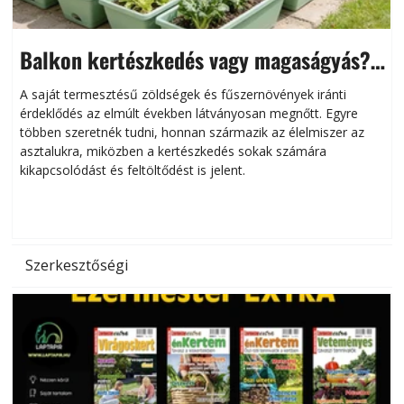
Balkon kertészkedés vagy magaságyás?
Helytakarékos kertészkedés
A saját termesztésű zöldségek és fűszernövények iránti
érdeklődés az elmúlt években látványosan megnőtt. Egyre
többen szeretnék tudni, honnan származik az élelmiszer az
l
asztalukra, miközben a kertészkedés sokak számára
kikapcsolódást és feltöltődést is jelent.
é
d
Szerkesztőségi