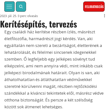
FELIRATKOZÁS
2023. júl. 25.
3 perc olvasás
Kerítésépítés, tervezés
Egy családi ház kerítése részben ízlés, másrészt 
életfilozófia, harmadrészt jogi kérdés. Van, aki 
egyáltalán nem szereti a bezártságot, életterének a 
lehatárolását, és félelmei sincsenek idegenekkel 
szemben. Ő legfeljebb egy jelképes sövényt tud 
elképzelni, ami nem annyira védi, mint inkább csak 
jelképezi birodalmának határait. Olyan is van, aki 
áthatolhatatlan és átláthatatlan védművekkel 
szeretné körülvenni magát, részben rejtőzködési 
szándékkal a kíváncsi tekintetek elől, másrész védve 
otthona biztonságát. És persze a két szélsőség 
között sok átmenet lehetséges.