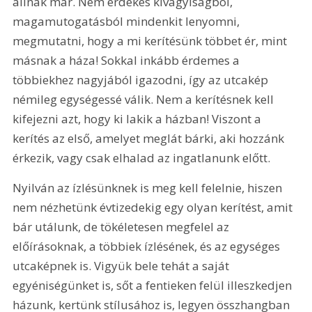
állnak már. Nem érdekes kivagyiságból, 
magamutogatásból mindenkit lenyomni, 
megmutatni, hogy a mi kerítésünk többet ér, mint 
másnak a háza! Sokkal inkább érdemes a 
többiekhez nagyjából igazodni, így az utcakép 
némileg egységessé válik. Nem a kerítésnek kell 
kifejezni azt, hogy ki lakik a házban! Viszont a 
kerítés az első, amelyet meglát bárki, aki hozzánk 
érkezik, vagy csak elhalad az ingatlanunk előtt.
Nyilván az ízlésünknek is meg kell felelnie, hiszen 
nem nézhetünk évtizedekig egy olyan kerítést, amit 
bár utálunk, de tökéletesen megfelel az 
előírásoknak, a többiek ízlésének, és az egységes 
utcaképnek is. Vigyük bele tehát a saját 
egyéniségünket is, sőt a fentieken felül illeszkedjen 
házunk, kertünk stílusához is, legyen összhangban 