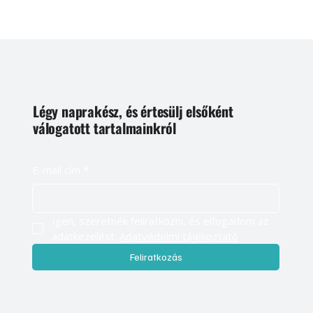
Légy naprakész, és értesülj elsőként
válogatott tartalmainkról
E-mail cím
*
Igen, szeretnék feliratkozni, és elfogadom az 
adatkezelést. 
Adatvédelmi tájékoztató
Feliratkozás