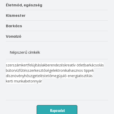
Életmód, egészség
Kismester
Barkács
Vonalzó
Népszerű címkék
szerszám
kert
felújítás
lakberendezés
kreatív ötlet
barkácsolás
bútor
víz
fűtés
szerkesztőség
elektronika
hasznos tippek
dísznövény
hőszigetelés
tető
megújuló energia
tisztítás
kerti munka
beton
nyár
Kapcsolat