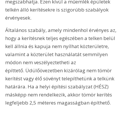
megszabhatja. Ezen kívül a műemlék épületek 
telkén álló kerítésekre is szigorúbb szabályok 
érvényesek.
Általános szabály, amely mindenhol érvényes az, 
hogy a kerítésnek teljes egészében a telken belül 
kell állnia és kapuja nem nyílhat közterületre, 
valamint a közterület használatát semmilyen 
módon nem veszélyeztetheti az 
építtető. Üdülőövezetben kizárólag nem tömör 
kerítést vagy élő sövényt telepíthetünk a telkünk 
határára. Ha a helyi építési szabályzat (HÉSZ) 
másképp nem rendelkezik, akkor tömör kerítés 
legfeljebb 2,5 méteres magasságban építhető.