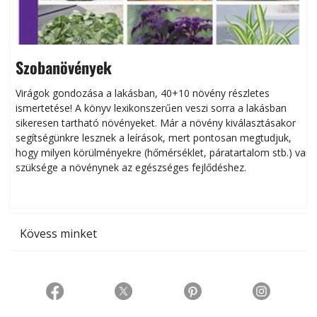
Szobanövények
Virágok gondozása a lakásban, 40+10 növény részletes
ismertetése! A könyv lexikonszerűen veszi sorra a lakásban
s
sikeresen tart­ha­tó növényeket. Már a növény kiválasztásakor
h
segítségünkre lesznek a leírások, mert pontosan megtudjuk,
k
hogy milyen körülményekre (hőmérséklet, páratartalom stb.) van
szüksége a növénynek az egészséges fejlődéshez.
t
Kövess minket