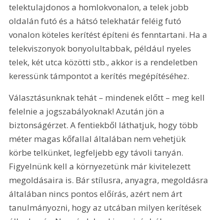
telektulajdonos a homlokvonalon, a telek jobb 
oldalán futó és a hátsó telekhatár feléig futó 
vonalon köteles kerítést építeni és fenntartani. Ha a 
telekviszonyok bonyolultabbak, például nyeles 
telek, két utca közötti stb., akkor is a rendeletben 
keressünk támpontot a kerítés megépítéséhez.
Választásunknak tehát – mindenek előtt – meg kell 
felelnie a jogszabályoknak! Azután jön a 
biztonságérzet. A fentiekből láthatjuk, hogy több 
méter magas kőfallal általában nem vehetjük 
körbe telkünket, legfeljebb egy távoli tanyán. 
Figyelnünk kell a környezetünk már kivitelezett 
megoldásaira is. Bár stílusra, anyagra, megoldásra 
általában nincs pontos előírás, azért nem árt 
tanulmányozni, hogy az utcában milyen kerítések 