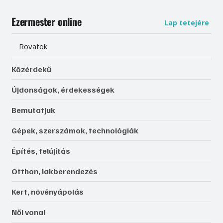
Ezermester online
Lap tetejére
Rovatok
Közérdekű
Újdonságok, érdekességek
Bemutatjuk
Gépek, szerszámok, technológiák
Építés, felújítás
Otthon, lakberendezés
Kert, növényápolás
Női vonal