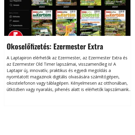
Okoselőfizetés: Ezermester Extra
A Laptapiron elérhetők az Ezermester, az Ezermester Extra és
az Ezermester Old Timer lapszámai, visszamenőleg is! A
Laptapir új, innovatív, praktikus és egyedi megoldás a
L
nyomtatott magazinok digitális olvasására számítógépen,
okostelefonon vagy táblagépen. Kényelmesen az otthonában,
útközben vagy nyaralás, pihenés alatt is elérhetők lapszámaink.
ú
Bárhol, bármikor, akár külföldön élve vagy dolgozva is
B
olvashatók az Ezermester lapszámai. A Laptapir kényelmes
megoldás, mert: – t