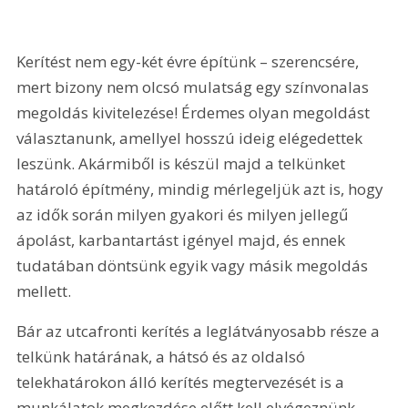
Kerítést nem egy-két évre építünk – szerencsére, 
mert bizony nem olcsó mulatság egy színvonalas 
megoldás kivitelezése! Érdemes olyan megoldást 
választanunk, amellyel hosszú ideig elégedettek 
leszünk. Akármiből is készül majd a telkünket 
határoló építmény, mindig mérlegeljük azt is, hogy 
az idők során milyen gyakori és milyen jellegű 
ápolást, karbantartást igényel majd, és ennek 
tudatában döntsünk egyik vagy másik megoldás 
mellett.
Bár az utcafronti kerítés a leglátványosabb része a 
telkünk határának, a hátsó és az oldalsó 
telekhatárokon álló kerítés megtervezését is a 
munkálatok megkezdése előtt kell elvégeznünk.