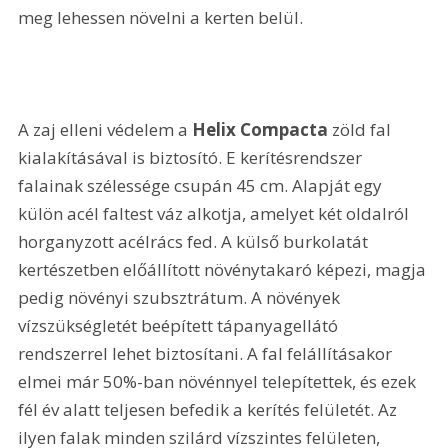
meg lehessen növelni a kerten belül.
A zaj elleni védelem a 
Helix Compacta
 zöld fal 
kialakításával is biztosító. E kerítésrendszer 
falainak szélessége csupán 45 cm. Alapját egy 
külön acél faltest váz alkotja, amelyet két oldalról 
horganyzott acélrács fed. A külső burkolatát 
kertészetben előállított növénytakaró képezi, magja 
pedig növényi szubsztrátum. A növények 
vízszükségletét beépített tápanyagellátó 
rendszerrel lehet biztosítani. A fal felállításakor 
elmei már 50%-ban növénnyel telepítettek, és ezek 
fél év alatt teljesen befedik a kerítés felületét. Az 
ilyen falak minden szilárd vízszintes felületen, 