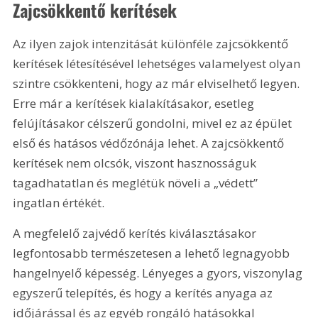
Zajcsökkentő kerítések
Az ilyen zajok intenzitását különféle zajcsökkentő 
kerítések létesítésével lehetséges valamelyest olyan 
szintre csökkenteni, hogy az már elviselhető legyen. 
Erre már a kerítések kialakításakor, esetleg 
felújításakor célszerű gondolni, mivel ez az épület 
első és hatásos védőzónája lehet. A zajcsökkentő 
kerítések nem olcsók, viszont hasznosságuk 
tagadhatatlan és meglétük növeli a „védett” 
ingatlan értékét.
A megfelelő zajvédő kerítés kiválasztásakor 
legfontosabb természetesen a lehető legnagyobb 
hangelnyelő képesség. Lényeges a gyors, viszonylag 
egyszerű telepítés, és hogy a kerítés anyaga az 
időjárással és az egyéb rongáló hatásokkal 