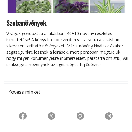
Szobanövények
Virágok gondozása a lakásban, 40+10 növény részletes
ismertetése! A könyv lexikonszerűen veszi sorra a lakásban
s
sikeresen tart­ha­tó növényeket. Már a növény kiválasztásakor
h
segítségünkre lesznek a leírások, mert pontosan megtudjuk,
k
hogy milyen körülményekre (hőmérséklet, páratartalom stb.) van
szüksége a növénynek az egészséges fejlődéshez.
t
Kövess minket