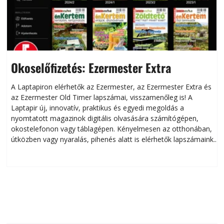
Okoselőfizetés: Ezermester Extra
A Laptapiron elérhetők az Ezermester, az Ezermester Extra és
az Ezermester Old Timer lapszámai, visszamenőleg is! A
Laptapir új, innovatív, praktikus és egyedi megoldás a
L
nyomtatott magazinok digitális olvasására számítógépen,
okostelefonon vagy táblagépen. Kényelmesen az otthonában,
útközben vagy nyaralás, pihenés alatt is elérhetők lapszámaink.
ú
Bárhol, bármikor, akár külföldön élve vagy dolgozva is
B
olvashatók az Ezermester lapszámai. A Laptapir kényelmes
megoldás, mert: – t