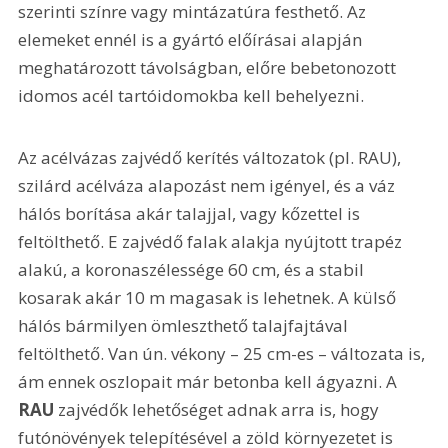
szerinti színre vagy mintázatúra festhető. Az 
elemeket ennél is a gyártó előírásai alapján 
meghatározott távolságban, előre bebetonozott 
idomos acél tartóidomokba kell behelyezni.
Az acélvázas zajvédő kerítés változatok (pl. RAU), 
szilárd acélváza alapozást nem igényel, és a váz 
hálós borítása akár talajjal, vagy kőzettel is 
feltölthető. E zajvédő falak alakja nyújtott trapéz 
alakú, a koronaszélessége 60 cm, és a stabil 
kosarak akár 10 m magasak is lehetnek. A külső 
hálós bármilyen ömleszthető talajfajtával 
feltölthető. Van ún. vékony – 25 cm-es – változata is, 
ám ennek oszlopait már betonba kell ágyazni. A 
RAU 
zajvédők lehetőséget adnak arra is, hogy 
futónövények telepítésével a zöld környezetet is 