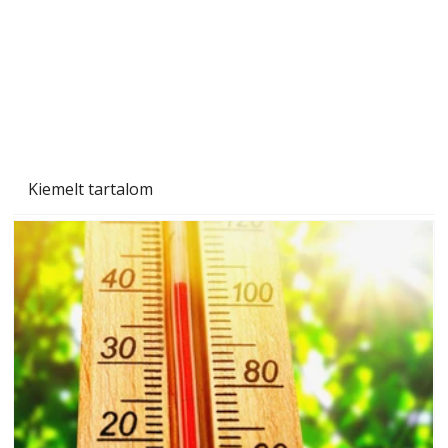
Betonjárda készítése lépésről lépésre – így
készül tartós betonburkolat
Kiemelt tartalom