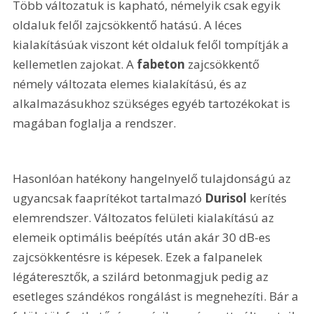
Több változatuk is kapható, némelyik csak egyik 
oldaluk felől zajcsökkentő hatású. A léces 
kialakításúak viszont két oldaluk felől tompítják a 
kellemetlen zajokat. A 
fabeton
 zajcsökkentő 
némely változata elemes kialakítású, és az 
alkalmazásukhoz szükséges egyéb tartozékokat is 
magában foglalja a rendszer. 
Hasonlóan hatékony hangelnyelő tulajdonságú az 
ugyancsak faaprítékot tartalmazó 
Durisol
 kerítés 
elemrendszer. Változatos felületi kialakítású az 
elemeik optimális beépítés után akár 30 dB-es 
zajcsökkentésre is képesek. Ezek a falpanelek 
légáteresztők, a szilárd betonmagjuk pedig az 
esetleges szándékos rongálást is megnehezíti. Bár a 