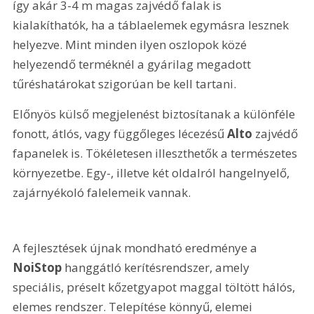
így akár 3-4 m magas zajvédő falak is 
kialakíthatók, ha a táblaelemek egymásra lesznek 
helyezve. Mint minden ilyen oszlopok közé 
helyezendő terméknél a gyárilag megadott 
tűréshatárokat szigorúan be kell tartani.
Előnyös külső megjelenést biztosítanak a különféle 
fonott, átlós, vagy függőleges lécezésű 
Alto 
zajvédő 
fapanelek is. Tökéletesen illeszthetők a természetes 
környezetbe. Egy-, illetve két oldalról hangelnyelő, 
zajárnyékoló falelemeik vannak.
A fejlesztések újnak mondható eredménye a 
NoiStop 
hanggátló kerítésrendszer, amely 
speciális, préselt kőzetgyapot maggal töltött hálós, 
elemes rendszer. Telepítése könnyű, elemei 