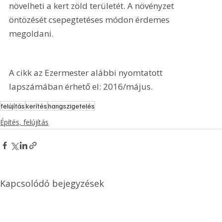
növelheti a kert zöld területét. A növényzet 
öntözését csepegtetéses módon érdemes 
megoldani.
A cikk az Ezermester alábbi nyomtatott 
lapszámában érhető el: 2016/május.
felújítás
kerítés
hangszigetelés
Építés, felújítás
Kapcsolódó bejegyzések