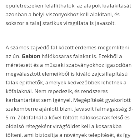
épületrészeken felállíthatók, az alapok kialakítását 
azonban a helyi viszonyokhoz kell alakítani, és 
sokszor a talaj statikus vizsgálata is javasolt. 
A számos zajvédő fal között érdemes megemlíteni 
az ún. 
Gabion 
hálókosaras falakat is. Ezekből a 
méretezett és a műszaki szabványokhoz igazodóan 
megválasztott elemeikből is kiváló zajcsillapítású 
falak építhetők, amelyek kedvezőbbek lehetnek a 
kőfalaknál. Nem repedezik, és rendszeres 
karbantartást sem igényel. Megépítését gyakorlott 
szakemberre ajánlott bízni. Javasolt falmagasság 3-
5 m. Zöldfalnál a kővel töltött hálókosarak felső és 
oldalsó rétegeként virágföldet kell a kosarakba 
tölteni, ami biztosítja a növények telepítését, és így 