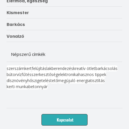
Életmód, egészség
Kismester
Barkács
Vonalzó
Népszerű címkék
szerszám
kert
felújítás
lakberendezés
kreatív ötlet
barkácsolás
bútor
víz
fűtés
szerkesztőség
elektronika
hasznos tippek
dísznövény
hőszigetelés
tető
megújuló energia
tisztítás
kerti munka
beton
nyár
Kapcsolat