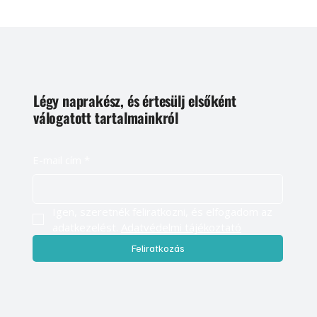
Légy naprakész, és értesülj elsőként
válogatott tartalmainkról
E-mail cím
*
Igen, szeretnék feliratkozni, és elfogadom az 
adatkezelést. 
Adatvédelmi tájékoztató
Feliratkozás