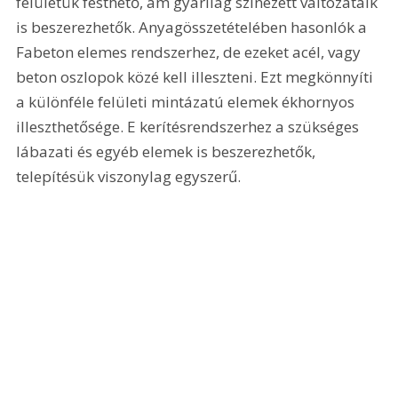
felületük festhető, ám gyárilag színezett változataik 
is beszerezhetők. Anyagösszetételében hasonlók a 
Fabeton elemes rendszerhez, de ezeket acél, vagy 
beton oszlopok közé kell illeszteni. Ezt megkönnyíti 
a különféle felületi mintázatú elemek ékhornyos 
illeszthetősége. E kerítésrendszerhez a szükséges 
lábazati és egyéb elemek is beszerezhetők, 
telepítésük viszonylag egyszerű.