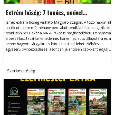
Extrém hőség: 7 tanács, amivel
megóvhatjuk autónkat a nyári károktól
Ismét extrém hőség várható Magyarországon. A tűző napon álló
autók utastere már néhány perc alatt rendkívül felmelegszik, és
rövid időn belül akár a 60-70 °C-ot is megközelítheti. Ez nemcsak
n
a beszállást teszi kellemetlenné, hanem az autó állapotára és a
benne hagyott tárgyakra is káros hatással lehet. Néhány
egyszerű óvintézkedéssel azonban jelentősen csökkenthetjük a
hőség káros hatásait.
l
Szerkesztőségi