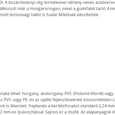
ól. A kozármislenyi cég termékeivel néhány neves autóvers
. A
találkozott már a Hungaroringen, mivel a gumifalat tartó 4 m
megoldás,
tott biztonsági hálót is Sudár Miklósék készítették.
z PVC vagy PE, és az újabb fejlesztéseknek köszönhetően spe
ok is léteznek. Hajdanán a kerítésfonatot standard 2,24 mm
52 mm-es lyukosztással. Sajnos ez a múlté. Az alapanyagok d