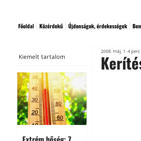
Főoldal
Közérdekű
Újdonságok, érdekességek
Bem
2008. máj. 1.
4 perc
Keríté
Kiemelt tartalom
Extrém hőség: 7