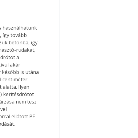
is használhatunk 
, így tovább 
zuk betonba, így 
masztó-rudakat, 
drótot a 
ívül akár 
y később is utána 
8 centiméter 
alatta. Ilyen 
 kerítésdrótot 
gárzása nem tesz 
vel 
ral ellátott PE 
odását.