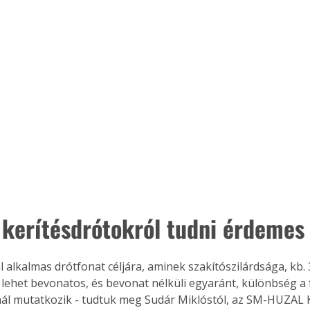
Együtt jobban megéri!
Bővebb információ itt!
k az
Együtt jobban megéri! A
mester
könyvek tetszőleges
er Old
párosítással kedvezményes
áron, 0 Ft postaköltséggel
ptapir új,
megrendelhetők!
és egyedi
tt
lvasására
 kerítésdrótokról tudni érdemes
elefonon
nyelmesen
ben vagy
t is
 alkalmas drótfonat céljára, aminek szakítószilárdsága, kb
. Bárhol,
z lehet bevonatos, és bevonat nélküli egyaránt, különbség a 
ön élve
ál mutatkozik - tudtuk meg Sudár Miklóstól, az SM-HUZAL K
ashatók az