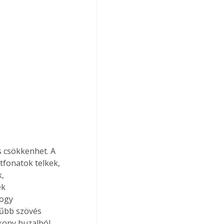
 csökkenhet. A 
tfonatok telkek, 
, 
k 
ogy 
rűbb szövés 
kony huzalból 