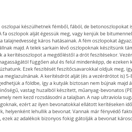
s oszlopai készülhetnek fémből, fából, de betonoszlopokat 
. A fa oszlopok alját égessük meg, vagy kenjük be bitumennel
d a talajnedvesség káros hatásainak. A fém oszlopokat ágyaz
állnak majd. A telek sarkain lévő oszlopoknak készítsünk tá
k a kerítésoszlopot a megdőléstől a drót feszítésekor. Vezér
magasságától függően alul és felül mindenképp, de ezeken k
úzhatunk. Ezek feszítését feszítőcsavarokkal oldjuk meg, íg
ha meglazulnának. A kerítésdrót alját (és a vezérdrótot is) 5-
edhetjük a földbe, így a kutyák biztosan nem bújnak majd át 
inőségű, vastag huzalból készített, műanyag-bevonatos (PE)
amely nem kezd rozsdásodni a talajban. A nap ultraviola su
goknak, ezért az ilyen bevonatokkal ellátott kerítéseken idő
, helyenként lehullik a bevonat. Vannak már fényvédő faktor
, ezek az adalékok bizonyos fokig gátolják a bevonat káros