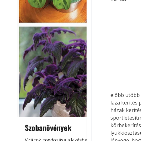
előbb utóbb 
laza kerítés
házak keríté
sportlétesít
Szobanövények
Virágoskert: k
körbekerítés
lyukkiosztásu
teraszon, laká
Virágok gondozása a lakásban,
lényege, hog