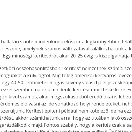
ó hallatán szinte mindenkinek először a legkönnyebben feláll
jut eszébe, amelynek számos változatával találkozhatunk a 
 Egy minőségi kerítésdrót akár 20-25 évig is kiszolgálhatja 
tközi összehasonlításban "kerítős" nemzetnek számít: sze
 magunkat a külvilágtól. Míg főleg amerikai kertvárosi öveze
ak egy 40-50 centiméter magas sövény választja el jelzéskép
- ezzel szemben nálunk mindenki kerítést emel telke köré. E
on kívül számos, akár megszokásokból eredő okai is lehetne
t érdemes elolvasni az ide vonatkozó helyi rendeleteket, neh
szerüljünk. Kerítést építeni például nem kötelező, de ha ezz
kérdést, akkor számíthatunk arra, hogy az utcában lakó össz
arázdálkodik majd. Fontos szabály, hogy a kerítés csak a sa
 valamint a kapu kifelé, közterületre nem nyílhat! Üdülőterü