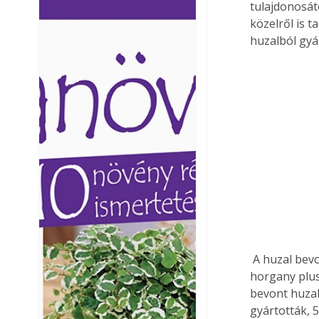
tulajdonosát
Ezermester lapszámai. A
Ezermester lapszámai
közelről is 
Laptapir kényelmes megoldás,
Laptapir kényelmes 
huzalból gyár
mert: – t
mert: – t
 A huzal bevonata lehet: horgany, aluhorgany-PVC (Polivinil-Klorid) vagy PE (Polietilén), 
horgany plus
bevont huzal
gyártották, 