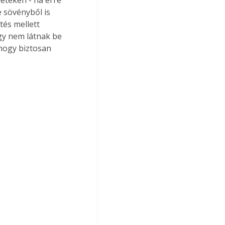
 sövényből is 
tés mellett 
gy nem látnak be 
hogy biztosan 