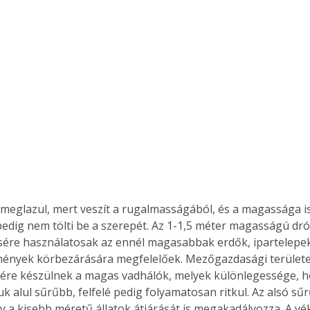
meglazul, mert veszít a rugalmasságából, és a magassága is
 pedig nem tölti be a szerepét. Az 1-1,5 méter magasságú dró
sére használatosak az ennél magasabbak erdők, ipartelepek
mények körbezárására megfelelőek. Mezőgazdasági területe
ertben,
Gyógyító növények: a
ére készülnek a magas vadhálók, melyek különlegessége, h
k alul sűrűbb, felfelé pedig folyamatosan ritkul. Az alsó sű
sban
természet kincsei az
y a kisebb méretű állatok átjárását is megakadályozza. A vé