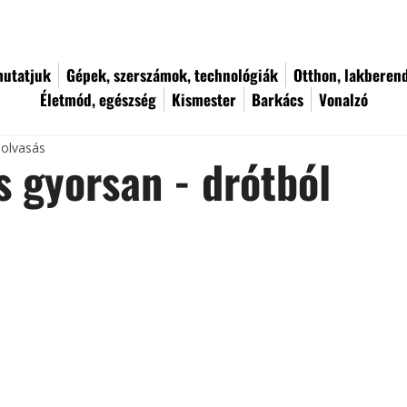
utatjuk
Gépek, szerszámok, technológiák
Otthon, lakberen
Életmód, egészség
Kismester
Barkács
Vonalzó
 olvasás
s gyorsan - drótból