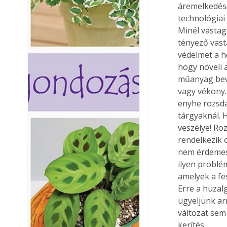
áremelkedése
technológiai
Minél vastag
tényező vast
védelmet a h
hogy növeli a
műanyag bevo
vagy vékony.
enyhe rozsdá
tárgyaknál. 
veszélye! Ro
rendelkezik 
nem érdemes 
ilyen problé
amelyek a fe
Erre a huzalg
ügyeljünk arr
változat sem 
kerítés 