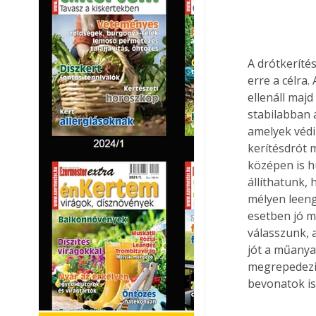
A drótkeríté
erre a célra
ellenáll maj
stabilabban 
amelyek védi
kerítésdrót 
középen is h
állíthatunk, 
mélyen leeng
esetben jó m
válasszunk, 
jót a műanya
megrepedezik
bevonatok is