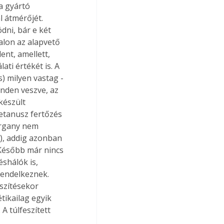
a gyártó 
 átmérőjét. 
ni, bár e két 
alon az alapvető 
nt, amellett, 
ti értékét is. A 
) milyen vastag - 
inden veszve, az 
készült 
etanusz fertőzés 
organy nem 
), addig azonban 
Később már nincs 
shálók is, 
rendelkeznek. 
eszítésekor 
tikailag egyik 
A túlfeszített 