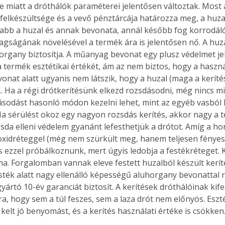
 miatt a dróthálók paraméterei jelentősen változtak. Most 
 felkészültsége és a vevő pénztárcája határozza meg, a huzal
abb a huzal és annak bevonata, annál később fog korrodálód
agságának növelésével a termék ára is jelentősen nő. A huz
organy biztosítja. A műanyag bevonat egy plusz védelmet jele
 termék esztétikai értékét, ám az nem biztos, hogy a használa
nat alatt ugyanis nem látszik, hogy a huzal (maga a kerítés
.. Ha a régi drótkerítésünk elkezd rozsdásodni, még nincs m
sodást hasonló módon kezelni lehet, mint az egyéb vasból 
Ha sérülést okoz egy nagyon rozsdás kerítés, akkor nagy a t
zsda elleni védelem gyanánt lefesthetjük a drótot. Amíg a h
oxidréteggel (még nem szürkült meg, hanem teljesen fényes
ezzel próbálkoznunk, mert úgyis ledobja a festékréteget. 
ma. Forgalomban vannak eleve festett huzalból készült keríté
sték alatt nagy ellenálló képességű aluhorgany bevonattal 
yártó 10-év garanciát biztosít. A kerítések dróthálóinak kif
a, hogy sem a túl feszes, sem a laza drót nem előnyös. Eszté
kelt jó benyomást, és a kerítés használati értéke is csökken. 