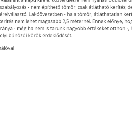
 szabályozás - nem építhető tömör, csak átlátható kerítés; de
érelválasztó. Lakóövezetben - ha a tömör, átláthatatlan kerí
kerítés nem lehet magasabb 2,5 méternél. Ennek előnye, ho
ránya - még ha nem is tarunk nagyobb értékeket otthon -, 
helyi bűnözői körök érdeklődését.
hálóval