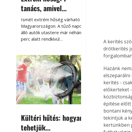
tanács, amivel
megóvhatjuk
Ismét extrém hőség várható
autónkat a nyári
Magyarországon. A tűző napon
álló autók utastere már néhány
károktól
perc alatt rendkívül
A kerítés sz
felmelegszik, és rövid időn belül
drótkerítés 
akár a 60-70 °C-ot is
forgalomban.
megközelítheti. Ez nemcsak a
beszállást teszi kellemetlenné,
Hazánk nemze
hanem az autó állapotára és a
elszeparálni
benne hagyott tárgyakra is
kerítés - cs
káros hatással lehet. Néhány
előkerteket 
egyszerű óvintézkedéssel
közbiztonság
azonban jelentősen
építése előt
csökkenthetjük a hőség káros
hatásait.
bontani kény
Kültéri hűtés: hogyan
tekintjük a 
kertünkben g
tehetjük
futhat végig,