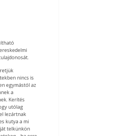
ítható 
kereskedelmi 
tulajdonosát.
retjük 
tekben nincs is 
pen egymástól az 
nnek a 
k. Kerítés 
ogy utólag 
el lezártnak 
es kutya a mi 
ját telkünkön 
leteken - ha erre 