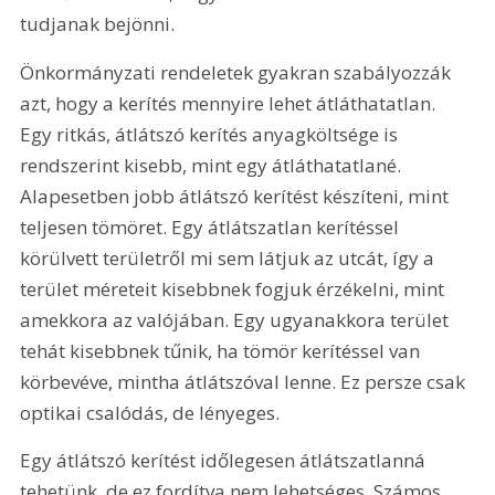
tudjanak bejönni.
Önkormányzati rendeletek gyakran szabályozzák 
azt, hogy a kerítés mennyire lehet átláthatatlan. 
Egy ritkás, átlátszó kerítés anyagköltsége is 
rendszerint kisebb, mint egy átláthatatlané. 
Alapesetben jobb átlátszó kerítést készíteni, mint 
teljesen tömöret. Egy átlátszatlan kerítéssel 
körülvett területről mi sem látjuk az utcát, így a 
terület méreteit kisebbnek fogjuk érzékelni, mint 
amekkora az valójában. Egy ugyanakkora terület 
tehát kisebbnek tűnik, ha tömör kerítéssel van 
körbevéve, mintha átlátszóval lenne. Ez persze csak 
optikai csalódás, de lényeges.
Egy átlátszó kerítést időlegesen átlátszatlanná 
tehetünk, de ez fordítva nem lehetséges. Számos 