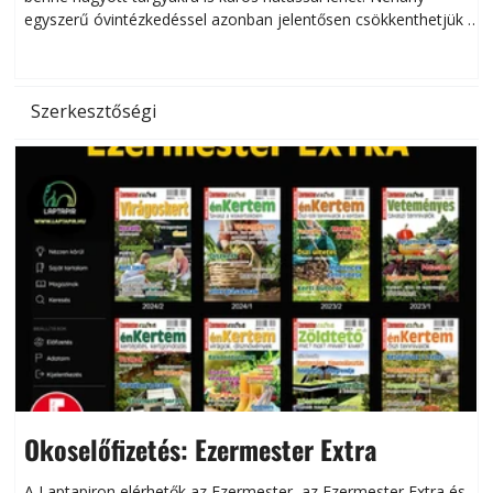
egyszerű óvintézkedéssel azonban jelentősen csökkenthetjük a
hőség káros hatásait.
l
Szerkesztőségi
Okoselőfizetés: Ezermester Extra
A Laptapiron elérhetők az Ezermester, az Ezermester Extra és