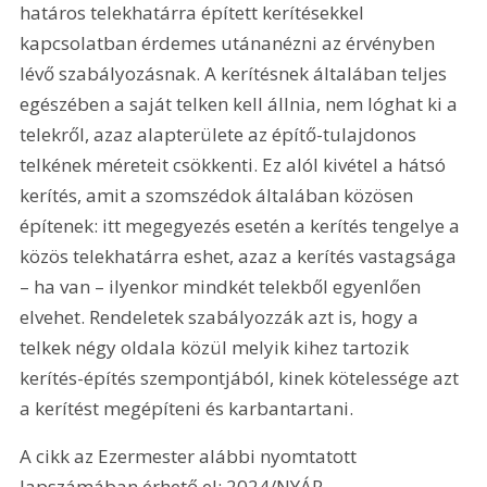
határos telekhatárra épített kerítésekkel 
kapcsolatban érdemes utánanézni az érvényben 
lévő szabályozásnak. A kerítésnek általában teljes 
egészében a saját telken kell állnia, nem lóghat ki a 
telekről, azaz alapterülete az építő-tulajdonos 
telkének méreteit csökkenti. Ez alól kivétel a hátsó 
kerítés, amit a szomszédok általában közösen 
építenek: itt megegyezés esetén a kerítés tengelye a 
közös telekhatárra eshet, azaz a kerítés vastagsága 
– ha van – ilyenkor mindkét telekből egyenlően 
elvehet. Rendeletek szabályozzák azt is, hogy a 
telkek négy oldala közül melyik kihez tartozik 
kerítés-építés szempontjából, kinek kötelessége azt 
a kerítést megépíteni és karbantartani.
A cikk az Ezermester alábbi nyomtatott 
lapszámában érhető el: 2024/NYÁR.