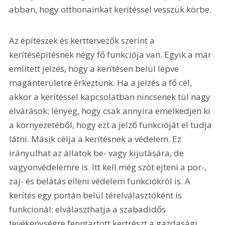
abban, hogy otthonainkat kerítéssel vesszük körbe.
Az építészek és kerttervezők szerint a 
kerítésépítésnek négy fő funkciója van. Egyik a már 
említett jelzés, hogy a kerítésen belül lépve 
magánterületre érkeztünk. Ha a jelzés a fő cél, 
akkor a kerítéssel kapcsolatban nincsenek túl nagy 
elvárások; lényeg, hogy csak annyira emelkedjen ki 
a környezetéből, hogy ezt a jelző funkcióját el tudja 
látni. Másik célja a kerítésnek a védelem. Ez 
irányulhat az állatok be- vagy kijutására, de 
vagyonvédelemre is. Itt kell még szót ejteni a por-, 
zaj- és belátás elleni védelem funkciókról is. A 
kerítés egy portán belül térelválasztóként is 
funkcionál: elválaszthatja a szabadidős 
tevékenységre fenntartott kertrészt a gazdasági 