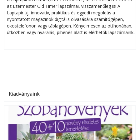
az Ezermester Old Timer lapszámai, visszamenőleg is! A
Laptapir új, innovatív, praktikus és egyedi megoldás a
L
nyomtatott magazinok digitális olvasására számítógépen,
okostelefonon vagy táblagépen. Kényelmesen az otthonában,
útközben vagy nyaralás, pihenés alatt is elérhetők lapszámaink.
ú
Bárhol, bármikor, akár külföldön élve vagy dolgozva is
B
olvashatók az Ezermester lapszámai. A Laptapir kényelmes
megoldás, mert: – t
Kiadványaink