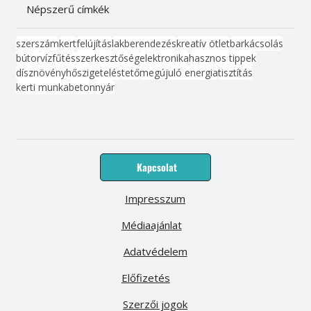
Népszerű címkék
szerszám
kert
felújítás
lakberendezés
kreatív ötlet
barkácsolás
bútor
víz
fűtés
szerkesztőség
elektronika
hasznos tippek
dísznövény
hőszigetelés
tető
megújuló energia
tisztítás
kerti munka
beton
nyár
Kapcsolat
Impresszum
Médiaajánlat
Adatvédelem
Előfizetés
Szerzői jogok