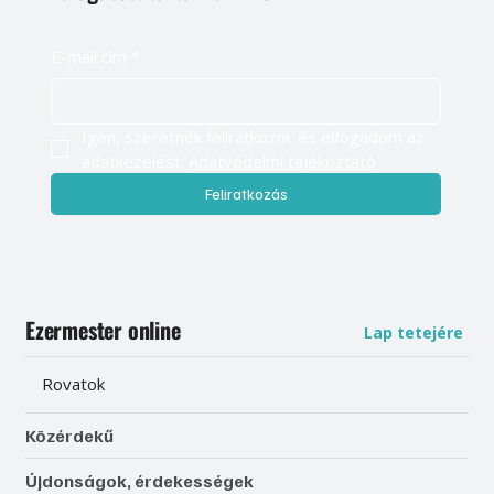
E-mail cím
*
Igen, szeretnék feliratkozni, és elfogadom az 
adatkezelést. 
Adatvédelmi tájékoztató
Feliratkozás
Ezermester online
Lap tetejére
Rovatok
Közérdekű
Újdonságok, érdekességek