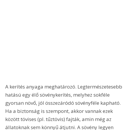
A kerítés anyaga meghatározó. Legtermészetesebb 
hatású egy élő sövénykerítés, melyhez sokféle 
gyorsan növő, jól összezáródó sövényféle kapható. 
Ha a biztonság is szempont, akkor vannak ezek 
között tövises (pl. tűztövis) fajták, amin még az 
állatoknak sem könnyű átjutni. A sövény legyen 