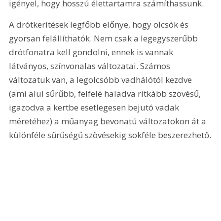
igényel, hogy hosszú élettartamra számíthassunk.
A drótkerítések legfőbb előnye, hogy olcsók és 
gyorsan felállíthatók. Nem csak a legegyszerűbb 
drótfonatra kell gondolni, ennek is vannak 
látványos, színvonalas változatai. Számos 
változatuk van, a legolcsóbb vadhálótól kezdve 
(ami alul sűrűbb, felfelé haladva ritkább szövésű, 
igazodva a kertbe esetlegesen bejutó vadak 
méretéhez) a műanyag bevonatú változatokon át a 
különféle sűrűségű szövésekig sokféle beszerezhető.