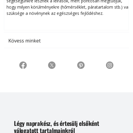
segítségünkre lesznek a leírások, mert pontosan megtudjuk,
k
hogy milyen körülményekre (hőmérséklet, páratartalom stb.) van
szüksége a növénynek az egészséges fejlődéshez.
t
Kövess minket
Légy naprakész, és értesülj elsőként
válogatott tartalmainkról