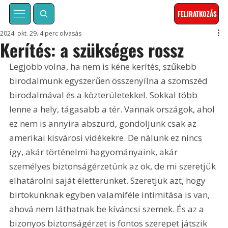
FELIRATKOZÁS
2024. okt. 29.
4 perc olvasás
Kerítés: a szükséges rossz
Legjobb volna, ha nem is kéne kerítés, szűkebb 
birodalmunk egyszerűen összenyílna a szomszéd 
birodalmával és a közterületekkel. Sokkal több 
lenne a hely, tágasabb a tér. Vannak országok, ahol 
ez nem is annyira abszurd, gondoljunk csak az 
amerikai kisvárosi vidékekre. De nálunk ez nincs 
így, akár történelmi hagyományaink, akár 
személyes biztonságérzetünk az ok, de mi szeretjük 
elhatárolni saját életterünket. Szeretjük azt, hogy 
birtokunknak egyben valamiféle intimitása is van, 
ahová nem láthatnak be kíváncsi szemek. És az a 
bizonyos biztonságérzet is fontos szerepet játszik 