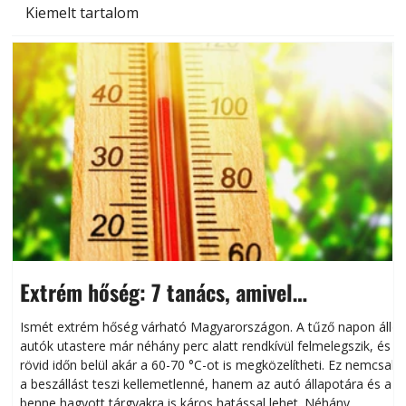
Kiemelt tartalom
Extrém hőség: 7 tanács, amivel
megóvhatjuk autónkat a nyári károktól
Ismét extrém hőség várható Magyarországon. A tűző napon álló
autók utastere már néhány perc alatt rendkívül felmelegszik, és
rövid időn belül akár a 60-70 °C-ot is megközelítheti. Ez nemcsak
n
a beszállást teszi kellemetlenné, hanem az autó állapotára és a
benne hagyott tárgyakra is káros hatással lehet. Néhány