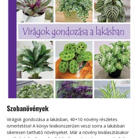
Szobanövények
Virágok gondozása a lakásban, 40+10 növény részletes
ismertetése! A könyv lexikonszerűen veszi sorra a lakásban
s
sikeresen tart­ha­tó növényeket. Már a növény kiválasztásakor
h