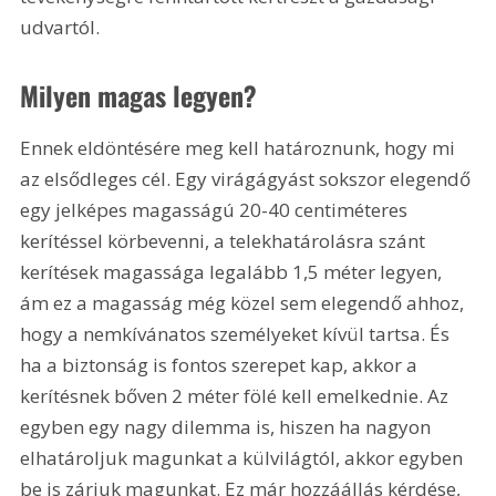
udvartól.
Milyen magas legyen?
Ennek eldöntésére meg kell határoznunk, hogy mi 
az elsődleges cél. Egy virágágyást sokszor elegendő 
egy jelképes magasságú 20-40 centiméteres 
kerítéssel körbevenni, a telekhatárolásra szánt 
kerítések magassága legalább 1,5 méter legyen, 
ám ez a magasság még közel sem elegendő ahhoz, 
hogy a nemkívánatos személyeket kívül tartsa. És 
ha a biztonság is fontos szerepet kap, akkor a 
kerítésnek bőven 2 méter fölé kell emelkednie. Az 
egyben egy nagy dilemma is, hiszen ha nagyon 
elhatároljuk magunkat a külvilágtól, akkor egyben 
be is zárjuk magunkat. Ez már hozzáállás kérdése, 