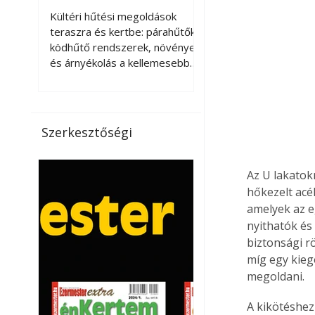
kellemesebbé a
Kültéri hűtési megoldások
teraszt és a kertet?
teraszra és kertbe: párahűtők,
ködhűtő rendszerek, növények
és árnyékolás a kellemesebb
nyári mikroklímáért. A kültéri
hűtés kérdése az utóbbi
években egyre nagyobb
jelentőséget kapott, ahogy a
Szerkesztőségi
nyári hőhullámok gyakoribbá és
intenzívebbé váltak. Míg
korábban elsősorban a beltéri
Az U lakatok
klímaberendezések jelentették
hőkezelt acé
a megoldást a meleg ellen, ma
amelyek az e
már egyre többen keresnek
nyithatók és
olyan kültéri hűtési
biztonsági rö
lehetőségeket is, amelyek a
míg egy kieg
teraszok, erkélyek, kertek vagy
megoldani.
vendégl
A kikötéshez