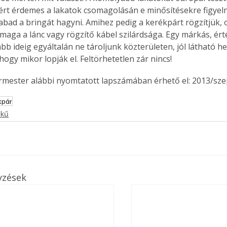
zért érdemes a lakatok csomagolásán e minősítésekre figyelni
. A
megoldás,
bad a bringát hagyni. Amihez pedig a kerékpárt rögzítjük, 
 maga a lánc vagy rögzítő kábel szilárdsága. Egy márkás, ér
b ideig egyáltalán ne tároljunk közterületen, jól látható he
hogy mikor lopják el. Feltörhetetlen zár nincs!
ermester alábbi nyomtatott lapszámában érhető el: 2013/sz
kpár
ekű
yzések