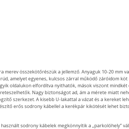
ra merev összekötőrészük a jellemző. Anyaguk 10-
20 mm
 v
lrúd, amelyet egyenes, kulcsos zárral működő záróidom köt 
gyik oldalukon elfordítva nyithatók, mások viszont mindkét 
 reteszelhetők. Nagy biztonságot ad, ám a mérete miatt neh
gzítő szerkezet. A kisebb U-lakattal a vázat és a kereket leh
észítő erős sodrony kábellel a kerékpár kikötését lehet biz
 használt sodrony kábelek megkönnyítik a „parkolóhely” vála