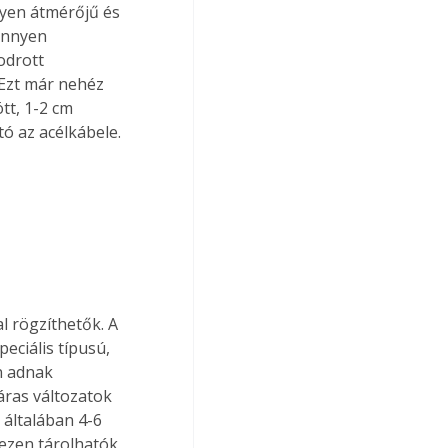
lyen átmérőjű és 
önnyen 
odrott 
. Ezt már nehéz 
tt, 1-
2 cm
ó az acélkábele. 
l rögzíthetők. A 
eciális típusú, 
n adnak 
áras változatok 
 általában 4-
6 
ezen tárolhatók 