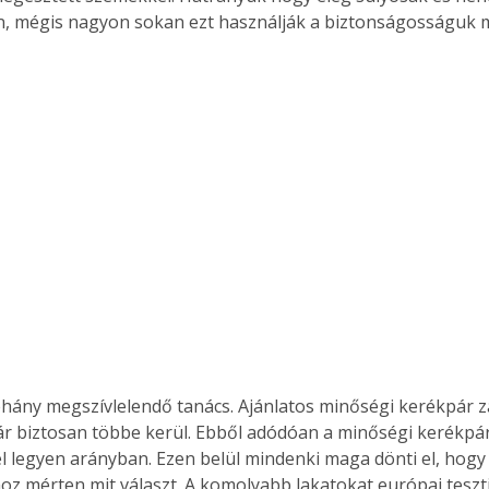
, mégis nagyon sokan ezt használják a biztonságosságuk mi
Együtt jobban megéri!
Bővebb információ itt!
k az
Együtt jobban megéri! A
mester
könyvek tetszőleges
er Old
párosítással kedvezményes
áron, 0 Ft postaköltséggel
ptapir új,
megrendelhetők!
és egyedi
tt
lvasására
elefonon
nyelmesen
ben vagy
hány megszívlelendő tanács. Ajánlatos minőségi kerékpár zá
t is
ár biztosan többe kerül. Ebből adódóan a minőségi kerékpár
. Bárhol,
l legyen arányban. Ezen belül mindenki maga dönti el, hogy
ön élve
oz mérten mit választ. A komolyabb lakatokat európai teszti
ashatók az