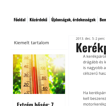
Főoldal
Közérdekű
Újdonságok, érdekességek
Bem
2013. dec. 5.
2 perc
Kerékp
Kiemelt tartalom
A kerékpárok
drágább és k
is nagyobb a
célszerű hasz
Ha kerékpár
kell beszere
Extrém hőség: 7
motorkerékpá