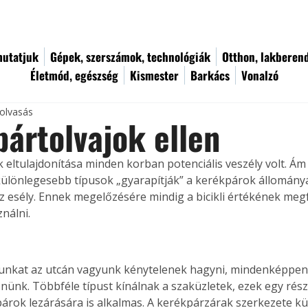
utatjuk
Gépek, szerszámok, technológiák
Otthon, lakberen
Életmód, egészség
Kismester
Barkács
Vonalzó
 olvasás
ártolvajok ellen
 eltulajdonítása minden korban potenciális veszély volt. Á
ülönlegesebb típusok „gyarapítják” a kerékpárok állományá
z esély. Ennek megelőzésére mindig a bicikli értékének megf
nálni.
unkat az utcán vagyunk kénytelenek hagyni, mindenképpen 
znünk. Többféle típust kínálnak a szaküzletek, ezek egy rész
rok lezárására is alkalmas. A kerékpárzárak szerkezete kü