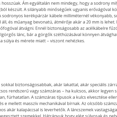
 és hosszúak. Ám egyáltalán nem mindegy, hogy a sodrony mi
ból készült. A silányabb minőségűek ugyanis erővágóval k
A sodronyos kerékpárzár kábele milliméternél vékonyabb, s
l áll, és műanyag bevonatú, átmérője akár a 
20 mm
 is lehet
pőfogóval átvágni. Ennél biztonságosabb az acélkábelre fűzö
lgörgős lánc, bár a görgők széthúzásával könnyen átvághat
 a súlya és mérete miatt – viszont nehézkes.
sokkal biztonságosabbak, akár lakattal, akár speciális zárra
lcsos rendszerű vagy számzáras – ha kulcsos, akkor legyen sp
an, fúrhatatlan. A számzáras típusok a kulcs elvesztése elle
 és e mellett masszív mechanikával bírnak. Az olcsóbb számz
os akár kalapáccsal is leverhetők. A láncszemek vastagsága
 hegesztett szemekkel. Hátrányuk hogy elég súlyosak és neh