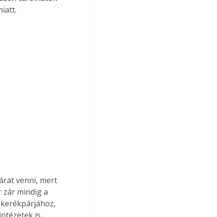
att. 
rat venni, mert 
 zár mindig a 
 kerékpárjához, 
ntézetek is 