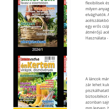
flexibilisek
milyen anyag
elvághatók. 
acélszálakbó
egy erős csí
átmérőjű acé
Használata -
A láncok már 
zár lehet ku
piszkálhatatl
biztosítékot
azonban sajn
mm
 legyen,