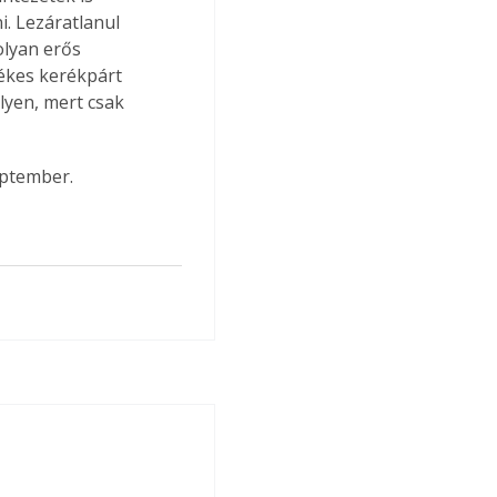
. Lezáratlanul 
olyan erős 
tékes kerékpárt 
lyen, mert csak 
eptember.