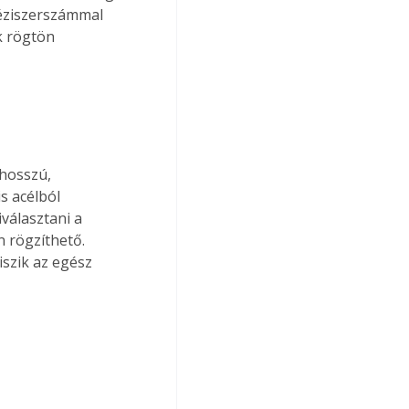
kéziszerszámmal 
k rögtön 
hosszú, 
s acélból 
választani a 
 rögzíthető. 
szik az egész 