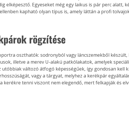
ig elképesztő. Egyeseket még egy laikus is pár perc alatt, 
, ellenben kapható olyan típus is, amely láttán a profi tolvajo
kpárok rögzítése
portra oszthatók: sodronyból vagy láncszemekből készült, 
usok, illetve a merev U-alakú patkólakatok, amelyek speciáli
z utóbbiak változó átfogó képességűek, így gondosan kell ki
rhosszúságát, vagy a tárgyat, melyhez a kerékpár egyáltalán
kerékre tenni viszont nem elegendő, mert felkapják és elvi