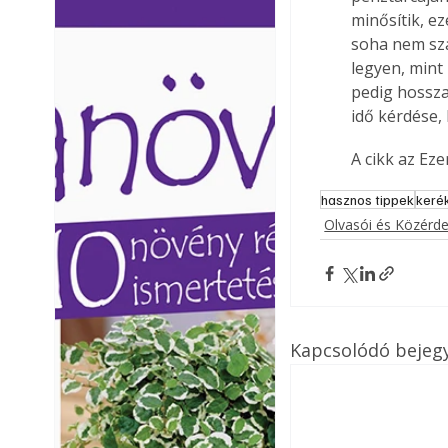
minősítik, e
Ezermester lapszámai. A
Ezermester lapszámai
Laptapir kényelmes megoldás,
Laptapir kényelmes 
soha nem sza
mert: – t
mert: – t
legyen, mint
pedig hosszab
idő kérdése, 
A cikk az Ez
hasznos tippek
keré
Olvasói és Közérd
Kapcsolódó bejeg