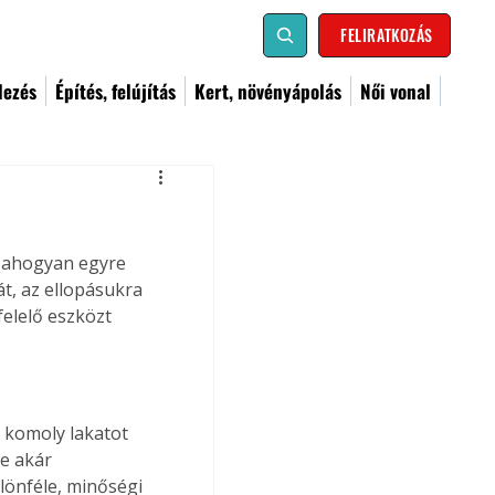
FELIRATKOZÁS
dezés
Építés, felújítás
Kert, növényápolás
Női vonal
m ahogyan egyre 
t, az ellopásukra 
elelő eszközt 
komoly lakatot 
e akár 
lönféle, minőségi 