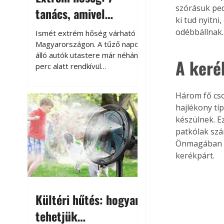
szórásuk ped
tanács, amivel
ki tud nyitni
megóvhatjuk
odébbállnak.
Ismét extrém hőség várható
autónkat a nyári
Magyarországon. A tűző napon
álló autók utastere már néhány
károktól
A keré
perc alatt rendkívül
felmelegszik, és rövid időn belül
akár a 60-70 °C-ot is
Három fő cso
megközelítheti. Ez nemcsak a
hajlékony típ
beszállást teszi kellemetlenné,
készülnek. E
hanem az autó állapotára és a
patkólak szá
benne hagyott tárgyakra is
káros hatással lehet. Néhány
Önmagában a 
egyszerű óvintézkedéssel
kerékpárt. 
azonban jelentősen
csökkenthetjük a hőség káros
hatásait.
Kültéri hűtés: hogyan
tehetjük