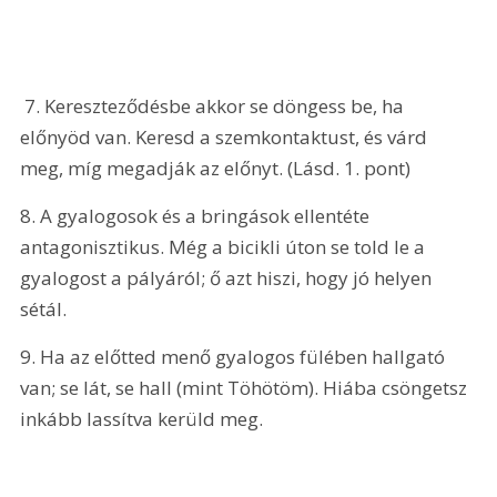
 7. Kereszteződésbe akkor se döngess be, ha 
előnyöd van. Keresd a szemkontaktust, és várd 
meg, míg megadják az előnyt. (Lásd. 1. pont)
8. A gyalogosok és a bringások ellentéte 
antagonisztikus. Még a bicikli úton se told le a 
gyalogost a pályáról; ő azt hiszi, hogy jó helyen 
sétál.
9. Ha az előtted menő gyalogos fülében hallgató 
van; se lát, se hall (mint Töhötöm). Hiába csöngetsz 
inkább lassítva kerüld meg.