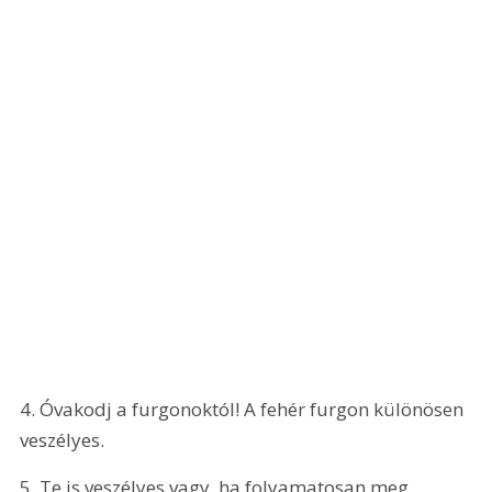
4. Óvakodj a furgonoktól! A fehér furgon különösen 
veszélyes.
5. Te is veszélyes vagy, ha folyamatosan meg 