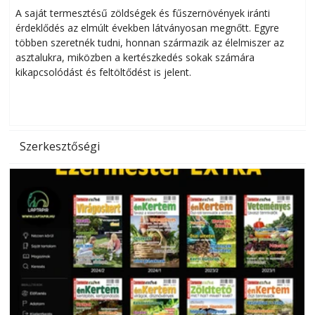
Helytakarékos kertészkedés
A saját termesztésű zöldségek és fűszernövények iránti
érdeklődés az elmúlt években látványosan megnőtt. Egyre
többen szeretnék tudni, honnan származik az élelmiszer az
l
asztalukra, miközben a kertészkedés sokak számára
kikapcsolódást és feltöltődést is jelent.
é
d
Szerkesztőségi