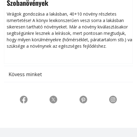
Szobanövények
Virágok gondozása a lakásban, 40+10 növény részletes
ismertetése! A könyv lexikonszerűen veszi sorra a lakásban
s
sikeresen tart­ha­tó növényeket. Már a növény kiválasztásakor
h
segítségünkre lesznek a leírások, mert pontosan megtudjuk,
k
hogy milyen körülményekre (hőmérséklet, páratartalom stb.) van
szüksége a növénynek az egészséges fejlődéshez.
t
Kövess minket