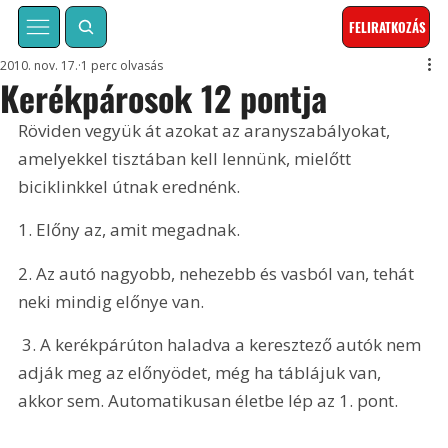
FELIRATKOZÁS
2010. nov. 17.
1 perc olvasás
Kerékpárosok 12 pontja
Röviden vegyük át azokat az aranyszabályokat, 
amelyekkel tisztában kell lennünk, mielőtt 
biciklinkkel útnak erednénk.
1. Előny az, amit megadnak.
2. Az autó nagyobb, nehezebb és vasból van, tehát 
neki mindig előnye van.
 3. A kerékpárúton haladva a keresztező autók nem 
adják meg az előnyödet, még ha táblájuk van, 
akkor sem. Automatikusan életbe lép az 1. pont.