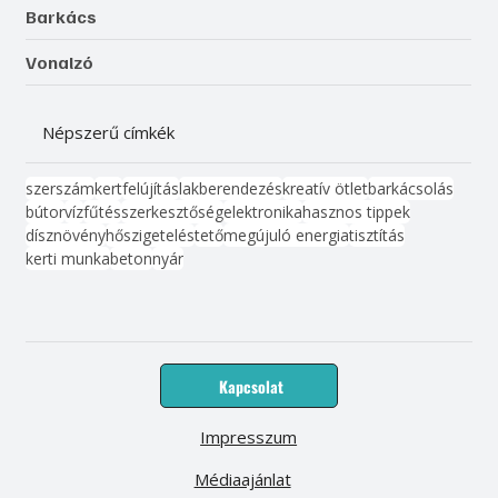
Barkács
Vonalzó
Népszerű címkék
szerszám
kert
felújítás
lakberendezés
kreatív ötlet
barkácsolás
bútor
víz
fűtés
szerkesztőség
elektronika
hasznos tippek
dísznövény
hőszigetelés
tető
megújuló energia
tisztítás
kerti munka
beton
nyár
Kapcsolat
Impresszum
Médiaajánlat