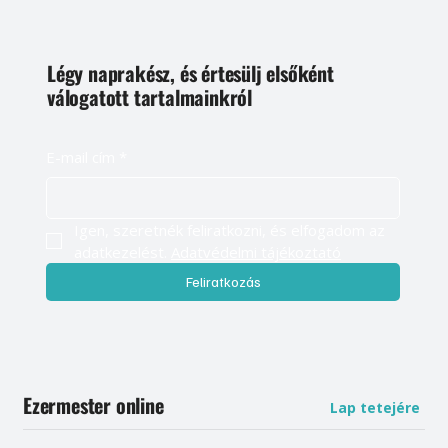
Légy naprakész, és értesülj elsőként
válogatott tartalmainkról
E-mail cím
*
Igen, szeretnék feliratkozni, és elfogadom az 
adatkezelést. 
Adatvédelmi tájékoztató
Feliratkozás
Ezermester online
Lap tetejére