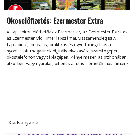
Okoselőfizetés: Ezermester Extra
A Laptapiron elérhetők az Ezermester, az Ezermester Extra és
az Ezermester Old Timer lapszámai, visszamenőleg is! A
Laptapir új, innovatív, praktikus és egyedi megoldás a
L
nyomtatott magazinok digitális olvasására számítógépen,
okostelefonon vagy táblagépen. Kényelmesen az otthonában,
útközben vagy nyaralás, pihenés alatt is elérhetők lapszámaink.
ú
Bárhol, bármikor, akár külföldön élve vagy dolgozva is
B
olvashatók az Ezermester lapszámai. A Laptapir kényelmes
megoldás, mert: – t
Kiadványaink