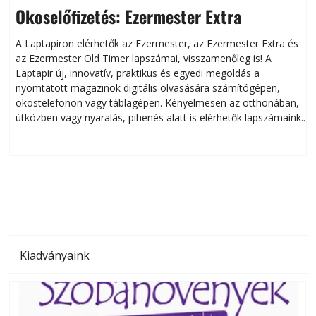
Okoselőfizetés: Ezermester Extra
A Laptapiron elérhetők az Ezermester, az Ezermester Extra és
az Ezermester Old Timer lapszámai, visszamenőleg is! A
Laptapir új, innovatív, praktikus és egyedi megoldás a
L
nyomtatott magazinok digitális olvasására számítógépen,
okostelefonon vagy táblagépen. Kényelmesen az otthonában,
útközben vagy nyaralás, pihenés alatt is elérhetők lapszámaink.
ú
Bárhol, bármikor, akár külföldön élve vagy dolgozva is
B
olvashatók az Ezermester lapszámai. A Laptapir kényelmes
megoldás, mert: – t
Kiadványaink