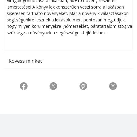
Virágok gondozása a lakásban, 40+10 növény részletes
ismertetése! A könyv lexikonszerűen veszi sorra a lakásban
s
sikeresen tart­ha­tó növényeket. Már a növény kiválasztásakor
h
segítségünkre lesznek a leírások, mert pontosan megtudjuk,
k
hogy milyen körülményekre (hőmérséklet, páratartalom stb.) van
szüksége a növénynek az egészséges fejlődéshez.
t
Kövess minket