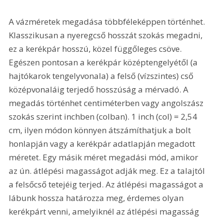
A vázméretek megadása többféleképpen történhet. 
Klasszikusan a nyeregcső hosszát szokás megadni, 
ez a kerékpár hosszú, közel függőleges csöve. 
Egészen pontosan a kerékpár középtengelyétől (a 
hajtókarok tengelyvonala) a felső (vízszintes) cső 
középvonaláig terjedő hosszúság a mérvadó. A 
megadás történhet centiméterben vagy angolszász 
szokás szerint inchben (colban). 1 inch (col) = 2,54 
cm, ilyen módon könnyen átszámíthatjuk a bolt 
honlapján vagy a kerékpár adatlapján megadott 
méretet. Egy másik méret megadási mód, amikor 
az ún. átlépési magasságot adják meg. Ez a talajtól 
a felsőcső tetejéig terjed. Az átlépési magasságot a 
lábunk hossza határozza meg, érdemes olyan 
kerékpárt venni, amelyiknél az átlépési magasság 