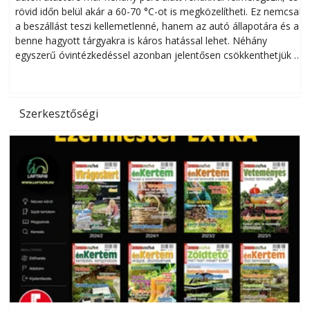
rövid időn belül akár a 60-70 °C-ot is megközelítheti. Ez nemcsak
n
a beszállást teszi kellemetlenné, hanem az autó állapotára és a
benne hagyott tárgyakra is káros hatással lehet. Néhány
egyszerű óvintézkedéssel azonban jelentősen csökkenthetjük a
hőség káros hatásait.
l
Szerkesztőségi