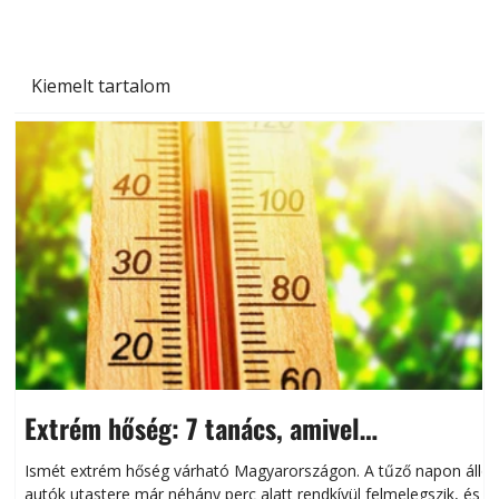
Kiemelt tartalom
Extrém hőség: 7 tanács, amivel
megóvhatjuk autónkat a nyári károktól
Ismét extrém hőség várható Magyarországon. A tűző napon álló
autók utastere már néhány perc alatt rendkívül felmelegszik, és