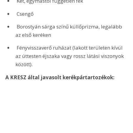
 Két, egymástól független fék
 Csengő
 Borostyán sárga színű küllőprizma, legalább 
az első keréken
 Fényvisszaverő ruházat (lakott területen kívül 
az úttesten éjszaka vagy rossz látási viszonyok 
között).
A KRESZ által javasolt kerékpártartozékok: