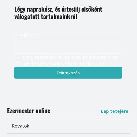
Légy naprakész, és értesülj elsőként
válogatott tartalmainkról
E-mail cím
*
Igen, szeretnék feliratkozni, és elfogadom az 
adatkezelést. 
Adatvédelmi tájékoztató
Feliratkozás
Ezermester online
Lap tetejére
Rovatok