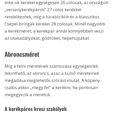
bike-ok kerekei egységesen 26 colosak, az országúti 
„versenykerékpárok” 27 colos kerékkel 
rendelkeznek, míg a túrabiciklik és a klasszikus 
Csepel bringák kerekei 28 colosak. Minél nagyobb 
a kerékméret, a kerékpár annál könnyebben veszi 
az útakadályokat, gödröket, hepehupákat. 
Abroncsméret
Míg a felni méretének számozása egységesnek 
tekinthető, az abroncs, azaz a külső méreteinek 
megadása meglehetős szórást mutat. A köpeny 
csakis akkor „megy fel” a kerékre, ha pontosan 
megegyezik a méretük.
A kerékpáros kresz szabályok