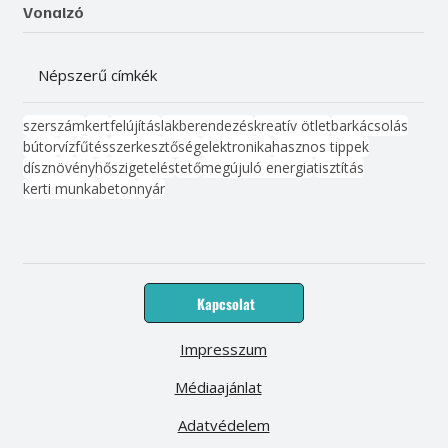
Vonalzó
Népszerű címkék
szerszám
kert
felújítás
lakberendezés
kreatív ötlet
barkácsolás
bútor
víz
fűtés
szerkesztőség
elektronika
hasznos tippek
dísznövény
hőszigetelés
tető
megújuló energia
tisztítás
kerti munka
beton
nyár
Kapcsolat
Impresszum
Médiaajánlat
Adatvédelem