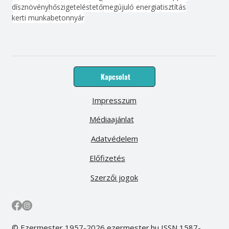
dísznövény
hőszigetelés
tető
megújuló energia
tisztítás
kerti munka
beton
nyár
Kapcsolat
Impresszum
Médiaajánlat
Adatvédelem
Előfizetés
Szerzői jogok
© Ezermester 1957-2026 ezermester.hu ISSN 1587-