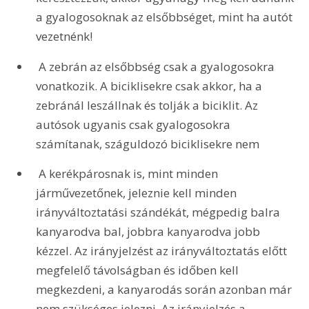
a gyalogosoknak az elsőbbséget, mint ha autót 
vezetnénk! 
 A zebrán az elsőbbség csak a gyalogosokra 
vonatkozik. A biciklisekre csak akkor, ha a 
zebránál leszállnak és tolják a biciklit. Az 
autósok ugyanis csak gyalogosokra 
számítanak, száguldozó biciklisekre nem 
 A kerékpárosnak is, mint minden 
járművezetőnek, jeleznie kell minden 
irányváltoztatási szándékát, mégpedig balra 
kanyarodva bal, jobbra kanyarodva jobb 
kézzel. Az irányjelzést az irányváltoztatás előtt 
megfelelő távolságban és időben kell 
megkezdeni, a kanyarodás során azonban már 
nem szükséges jelezni. Az irányjelzés a 