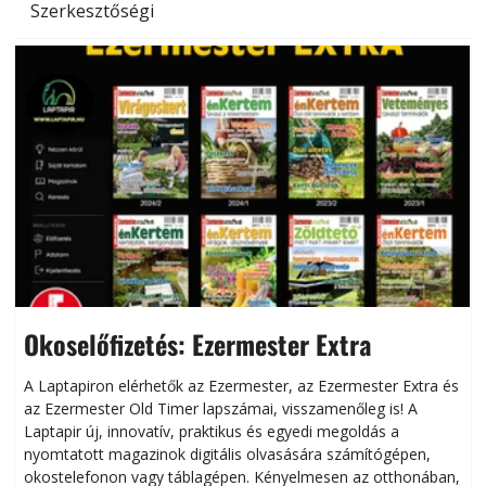
Szerkesztőségi
Okoselőfizetés: Ezermester Extra
A Laptapiron elérhetők az Ezermester, az Ezermester Extra és
az Ezermester Old Timer lapszámai, visszamenőleg is! A
Laptapir új, innovatív, praktikus és egyedi megoldás a
L
nyomtatott magazinok digitális olvasására számítógépen,
okostelefonon vagy táblagépen. Kényelmesen az otthonában,