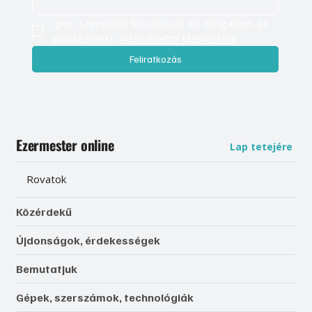
Igen, szeretnék feliratkozni, és elfogadom az 
adatkezelést. 
Adatvédelmi tájékoztató
Feliratkozás
Ezermester online
Lap tetejére
Rovatok
Közérdekű
Újdonságok, érdekességek
Bemutatjuk
Gépek, szerszámok, technológiák