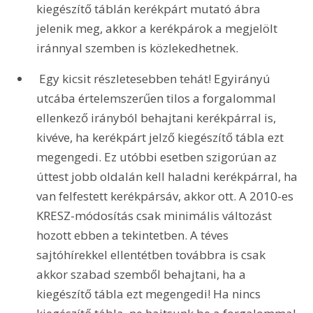
kiegészítő táblán kerékpárt mutató ábra 
jelenik meg, akkor a kerékpárok a megjelölt 
iránnyal szemben is közlekedhetnek.
 Egy kicsit részletesebben tehát! Egyirányú 
utcába értelemszerűen tilos a forgalommal 
ellenkező irányból behajtani kerékpárral is, 
kivéve, ha kerékpárt jelző kiegészítő tábla ezt 
megengedi. Ez utóbbi esetben szigorúan az 
úttest jobb oldalán kell haladni kerékpárral, ha 
van felfestett kerékpársáv, akkor ott. A 2010-es 
KRESZ-módosítás csak minimális változást 
hozott ebben a tekintetben. A téves 
sajtóhírekkel ellentétben továbbra is csak 
akkor szabad szemből behajtani, ha a 
kiegészítő tábla ezt megengedi! Ha nincs 