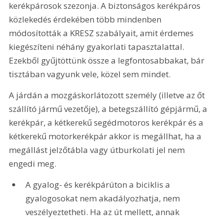
kerékpárosok szezonja. A biztonságos kerékpáros 
közlekedés érdekében több mindenben 
módosították a KRESZ szabályait, amit érdemes 
kiegészíteni néhány gyakorlati tapasztalattal. 
Ezekből gyűjtöttünk össze a legfontosabbakat, bár 
tisztában vagyunk vele, közel sem mindet.
A járdán a mozgáskorlátozott személy (illetve az őt 
szállító jármű vezetője), a betegszállító gépjármű, a 
kerékpár, a kétkerekű segédmotoros kerékpár és a 
kétkerekű motorkerékpár akkor is megállhat, ha a 
megállást jelzőtábla vagy útburkolati jel nem 
engedi meg. 
A gyalog- és kerékpárúton a biciklis a 
gyalogosokat nem akadályozhatja, nem 
veszélyeztetheti. Ha az út mellett, annak 