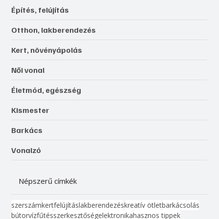
Építés, felújítás
Otthon, lakberendezés
Kert, növényápolás
Női vonal
Életmód, egészség
Kismester
Barkács
Vonalzó
Népszerű címkék
szerszám
kert
felújítás
lakberendezés
kreatív ötlet
barkácsolás
bútor
víz
fűtés
szerkesztőség
elektronika
hasznos tippek