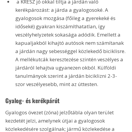
 a KRESZ jó okkal tiltja a járdán való 
kerékpározást: a járda a gyalogosoké. A 
gyalogosok mozgása (főileg a gyerekeké és 
időseké) gyakran kiszámíthatatlan, így 
veszélyhelyzetek sokasága adódik. Emellett a 
kapualjakból kihajtó autósok nem számítanak 
a járdán nagy sebességgel közlekedő biciklisre. 
A mellékutcák keresztezése szintén veszélyes a 
járdáról lehajtva ugyanezen okból. Külföldi 
tanulmányok szerint a járdán biciklizni 2-3-
szor veszélyesebb, mint az úttesten.
Gyalog- és kerékpárút
Gyalogos övezet (zóna) jelzőtábla olyan terület 
kezdetét jelzi, amelynek útjai a gyalogosok 
közlekedésére szolgálnak; jármű közlekedése a 