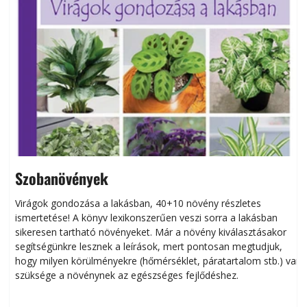
Szobanövények
Virágok gondozása a lakásban, 40+10 növény részletes
ismertetése! A könyv lexikonszerűen veszi sorra a lakásban
s
sikeresen tart­ha­tó növényeket. Már a növény kiválasztásakor
h
segítségünkre lesznek a leírások, mert pontosan megtudjuk,
k
hogy milyen körülményekre (hőmérséklet, páratartalom stb.) van
szüksége a növénynek az egészséges fejlődéshez.
t