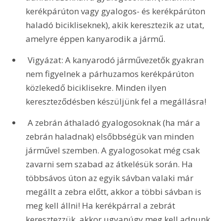
kerékpárúton vagy gyalogos- és kerékpárúton 
haladó bicikliseknek), akik keresztezik az utat, 
amelyre éppen kanyarodik a jármű. 
 Vigyázat: A kanyarodó járművezetők gyakran 
nem figyelnek a párhuzamos kerékpárúton 
közlekedő biciklisekre. Minden ilyen 
kereszteződésben készüljünk fel a megállásra!
 A zebrán áthaladó gyalogosoknak (ha már a 
zebrán haladnak) elsőbbségük van minden 
járművel szemben. A gyalogosokat még csak 
zavarni sem szabad az átkelésük során. Ha 
többsávos úton az egyik sávban valaki már 
megállt a zebra előtt, akkor a többi sávban is 
meg kell állni! Ha kerékpárral a zebrát 
keresztezzük, akkor ugyanúgy meg kell adnunk 