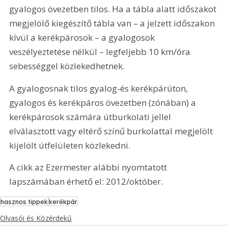
gyalogos övezetben tilos. Ha a tábla alatt időszakot 
megjelölő kiegészítő tábla van – a jelzett időszakon 
kívül a kerékpárosok – a gyalogosok 
veszélyeztetése nélkül – legfeljebb 10 km/óra 
sebességgel közlekedhetnek.
A gyalogosnak tilos gyalog-és kerékpárúton, 
gyalogos és kerékpáros övezetben (zónában) a 
kerékpárosok számára útburkolati jellel 
elválasztott vagy eltérő színű burkolattal megjelölt 
kijelölt útfelületen közlekedni.
A cikk az Ezermester alábbi nyomtatott 
lapszámában érhető el: 2012/október.
hasznos tippek
kerékpár
Olvasói és Közérdekű