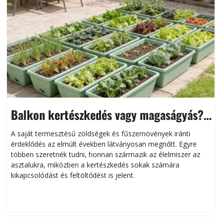
Balkon kertészkedés vagy magaságyás?
Helytakarékos kertészkedés
A saját termesztésű zöldségek és fűszernövények iránti
érdeklődés az elmúlt években látványosan megnőtt. Egyre
többen szeretnék tudni, honnan származik az élelmiszer az
l
asztalukra, miközben a kertészkedés sokak számára
kikapcsolódást és feltöltődést is jelent.
é
d