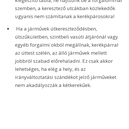
kiegészítő tábla, ne hajtsunk be a forgalommal 
szemben, a keresztező utcákban közlekedők 
ugyanis nem számítanak a kerékpárosokra!
 Ha a járművek útkereszteződésben, 
útszűkületben, szintbeli vasúti átjárónál vagy 
egyéb forgalmi okból megállnak, kerékpárral 
az úttest szélén, az álló járművek mellett 
jobbról szabad előrehaladni. Ez csak akkor 
lehetséges, ha elég a hely, és az 
irányváltoztatási szándékot jelző járműveket 
nem akadályozzák a kétkerekűek. 