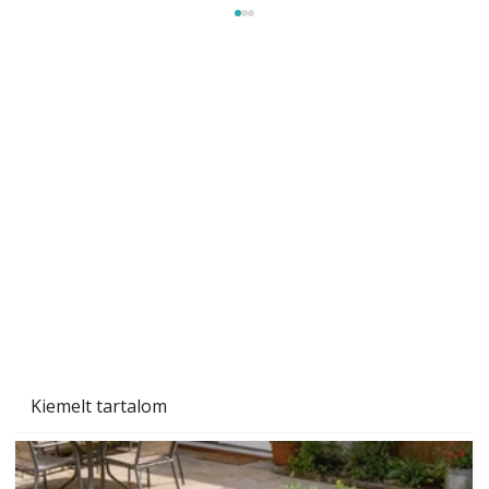
Naptej vagy napolaj? Melyiket válasszuk, és
miben különböznek?
Kiemelt tartalom