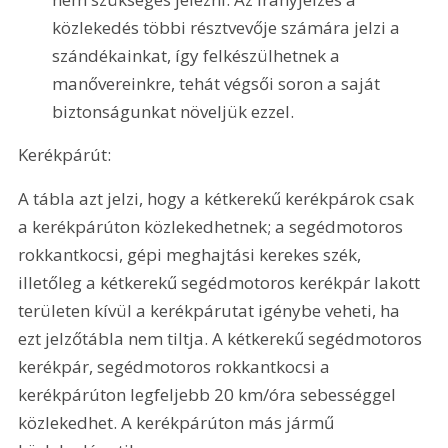
közlekedés többi résztvevője számára jelzi a 
szándékainkat, így felkészülhetnek a 
manővereinkre, tehát végsői soron a saját 
biztonságunkat növeljük ezzel.
Kerékpárút: 
A tábla azt jelzi, hogy a kétkerekű kerékpárok csak 
a kerékpárúton közlekedhetnek; a segédmotoros 
rokkantkocsi, gépi meghajtási kerekes szék, 
illetőleg a kétkerekű segédmotoros kerékpár lakott 
területen kívül a kerékpárutat igénybe veheti, ha 
ezt jelzőtábla nem tiltja. A kétkerekű segédmotoros 
kerékpár, segédmotoros rokkantkocsi a 
kerékpárúton legfeljebb 20 km/óra sebességgel 
közlekedhet. A kerékpárúton más jármű 