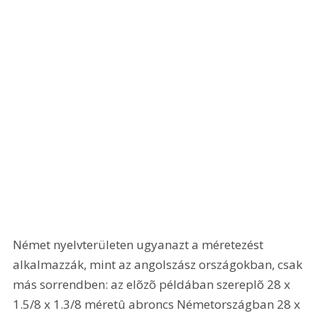
Német nyelvterületen ugyanazt a méretezést 
alkalmazzák, mint az angolszász országokban, csak 
más sorrendben: az elõzõ példában szereplõ 28 x 
1.5/8 x 1.3/8 méretû abroncs Németországban 28 x 