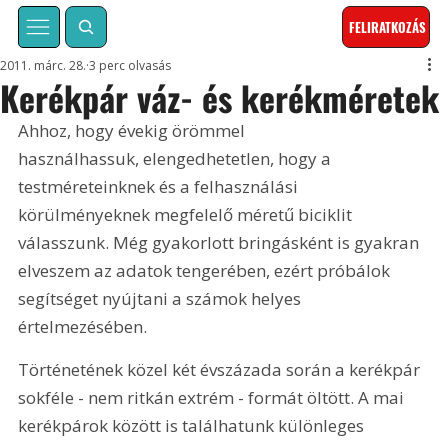
FELIRATKOZÁS
2011. márc. 28.
3 perc olvasás
Kerékpár váz- és kerékméretek
Ahhoz, hogy évekig örömmel 
használhassuk, elengedhetetlen, hogy a 
testméreteinknek és a felhasználási 
körülményeknek megfelelő méretű biciklit 
válasszunk. Még gyakorlott bringásként is gyakran 
elveszem az adatok tengerében, ezért próbálok 
segítséget nyújtani a számok helyes 
értelmezésében.
Történetének közel két évszázada során a kerékpár 
sokféle - nem ritkán extrém - formát öltött. A mai 
kerékpárok között is találhatunk különleges 