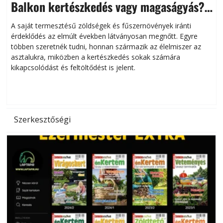
Balkon kertészkedés vagy magaságyás?
Helytakarékos kertészkedés
A saját termesztésű zöldségek és fűszernövények iránti
érdeklődés az elmúlt években látványosan megnőtt. Egyre
többen szeretnék tudni, honnan származik az élelmiszer az
l
asztalukra, miközben a kertészkedés sokak számára
kikapcsolódást és feltöltődést is jelent.
é
d
Szerkesztőségi