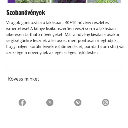
Szobanövények
Virágok gondozása a lakásban, 40+10 növény részletes
ismertetése! A könyv lexikonszerűen veszi sorra a lakásban
s
sikeresen tart­ha­tó növényeket. Már a növény kiválasztásakor
h
segítségünkre lesznek a leírások, mert pontosan megtudjuk,
k
hogy milyen körülményekre (hőmérséklet, páratartalom stb.) van
szüksége a növénynek az egészséges fejlődéshez.
t
Kövess minket