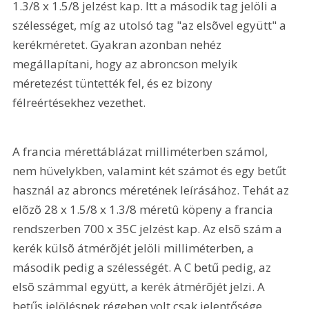
1.3/8 x 1.5/8 jelzést kap. Itt a második tag jelöli a 
szélességet, míg az utolsó tag "az elsõvel együtt" a 
kerékméretet. Gyakran azonban nehéz 
megállapítani, hogy az abroncson melyik 
méretezést tüntették fel, és ez bizony 
félreértésekhez vezethet. 
A francia mérettáblázat milliméterben számol, 
nem hüvelykben, valamint két számot és egy betűt 
használ az abroncs méretének leírásához. Tehát az 
elõzõ 28 x 1.5/8 x 1.3/8 méretû köpeny a francia 
rendszerben 700 x 35C jelzést kap. Az elsõ szám a 
kerék külsõ átmérõjét jelöli milliméterben, a 
második pedig a szélességét. A C betű pedig, az 
elsõ számmal együtt, a kerék átmérõjét jelzi. A 
betűs jelölésnek régeben volt csak jelentősége, 