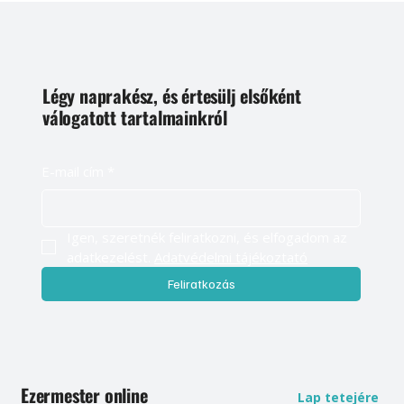
Légy naprakész, és értesülj elsőként
válogatott tartalmainkról
E-mail cím
*
Igen, szeretnék feliratkozni, és elfogadom az 
adatkezelést. 
Adatvédelmi tájékoztató
Feliratkozás
Ezermester online
Lap tetejére