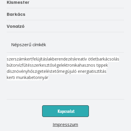
Kismester
Barkács
Vonalzó
Népszerű címkék
szerszám
kert
felújítás
lakberendezés
kreatív ötlet
barkácsolás
bútor
víz
fűtés
szerkesztőség
elektronika
hasznos tippek
dísznövény
hőszigetelés
tető
megújuló energia
tisztítás
kerti munka
beton
nyár
Kapcsolat
Impresszum