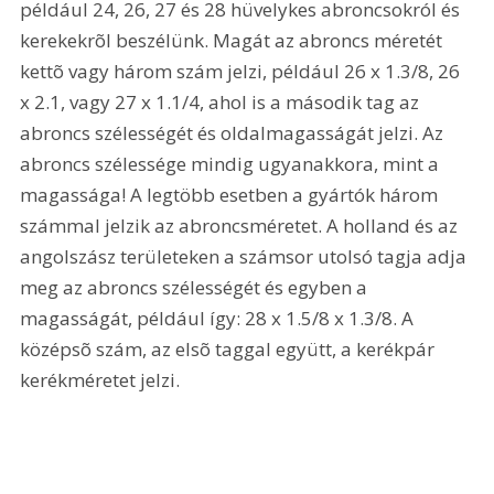
például 24, 26, 27 és 28 hüvelykes abroncsokról és 
kerekekrõl beszélünk. Magát az abroncs méretét 
kettõ vagy három szám jelzi, például 26 x 1.3/8, 26 
x 2.1, vagy 27 x 1.1/4, ahol is a második tag az 
abroncs szélességét és oldalmagasságát jelzi. Az 
abroncs szélessége mindig ugyanakkora, mint a 
magassága! A legtöbb esetben a gyártók három 
számmal jelzik az abroncsméretet. A holland és az 
angolszász területeken a számsor utolsó tagja adja 
meg az abroncs szélességét és egyben a 
magasságát, például így: 28 x 1.5/8 x 1.3/8. A 
középsõ szám, az elsõ taggal együtt, a kerékpár 
kerékméretet jelzi. 