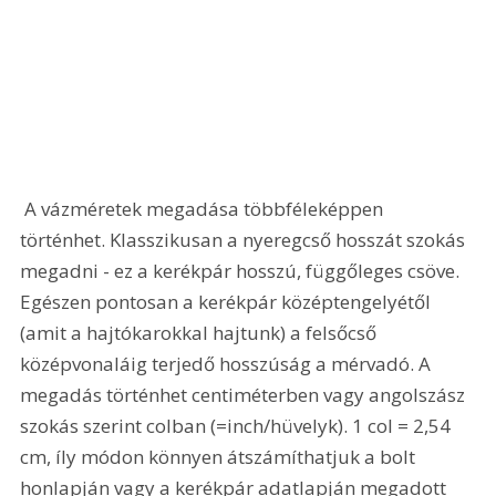
 A vázméretek megadása többféleképpen 
történhet. Klasszikusan a nyeregcső hosszát szokás 
megadni - ez a kerékpár hosszú, függőleges csöve. 
Egészen pontosan a kerékpár középtengelyétől 
(amit a hajtókarokkal hajtunk) a felsőcső 
középvonaláig terjedő hosszúság a mérvadó. A 
megadás történhet centiméterben vagy angolszász 
szokás szerint colban (=inch/hüvelyk). 1 col = 2,54 
cm, íly módon könnyen átszámíthatjuk a bolt 
honlapján vagy a kerékpár adatlapján megadott 