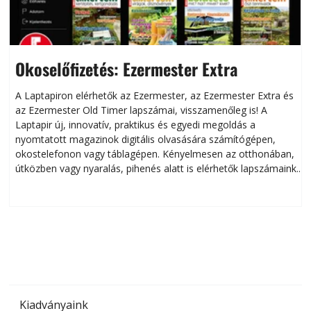
Okoselőfizetés: Ezermester Extra
A Laptapiron elérhetők az Ezermester, az Ezermester Extra és
az Ezermester Old Timer lapszámai, visszamenőleg is! A
Laptapir új, innovatív, praktikus és egyedi megoldás a
L
nyomtatott magazinok digitális olvasására számítógépen,
okostelefonon vagy táblagépen. Kényelmesen az otthonában,
útközben vagy nyaralás, pihenés alatt is elérhetők lapszámaink.
ú
Bárhol, bármikor, akár külföldön élve vagy dolgozva is
B
olvashatók az Ezermester lapszámai. A Laptapir kényelmes
megoldás, mert: – t
Kiadványaink