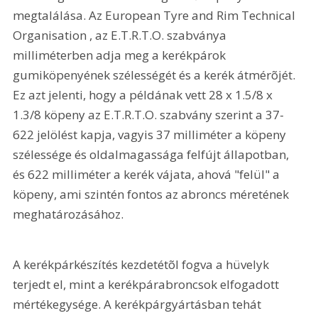
megtalálása. Az European Tyre and Rim Technical 
Organisation 
, az E.T.R.T.O. szabványa 
milliméterben adja meg a kerékpárok 
gumiköpenyének szélességét és a kerék átmérõjét. 
Ez azt jelenti, hogy a példának vett 28 x 1.5/8 x 
1.3/8 köpeny az E.T.R.T.O. szabvány szerint a 37-
622 jelölést kapja, vagyis 37 milliméter a köpeny 
szélessége és oldalmagassága felfújt állapotban, 
és 622 milliméter a kerék vájata, ahová "felül" a 
köpeny, ami szintén fontos az abroncs méretének 
meghatározásához. 
A kerékpárkészítés kezdetétõl fogva a hüvelyk 
terjedt el, mint a kerékpárabroncsok elfogadott 
mértékegysége. A kerékpárgyártásban tehát 