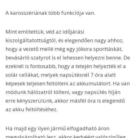
A karosszériának több funkciója van. 
Mint említettük, véd az időjárási 
kiszolgáltatottságtól, és elegendően nagy ahhoz, 
hogy a vezető mellé még egy jókora sporttáskát, 
bevásárló szatyrot is el lehessen helyezni benne. De 
ezeknél is fontosabb, hogy a tetején helyezték el a 
solár cellákat, melyek napsütésnél 7 óra alatt 
képesek teljesen feltölteni az akkumulátort. Ha van 
módunk hálózatról tölteni, vagy napsütés híján 
erre kényszerülünk, akkor másfél óra is elegendő 
az akku feltöltéséhez.
Ha majd egy ilyen jármű elfogadható áron 
megvásárolható lesz, akkor kedvéért valószínűleg 