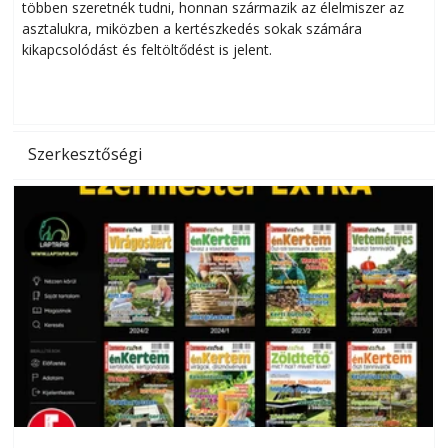
többen szeretnék tudni, honnan származik az élelmiszer az
l
asztalukra, miközben a kertészkedés sokak számára
kikapcsolódást és feltöltődést is jelent.
é
d
Szerkesztőségi