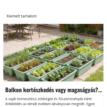
Kiemelt tartalom
Balkon kertészkedés vagy magaságyás?
Helytakarékos kertészkedés
A saját termesztésű zöldségek és fűszernövények iránti
érdeklődés az elmúlt években látványosan megnőtt. Egyre