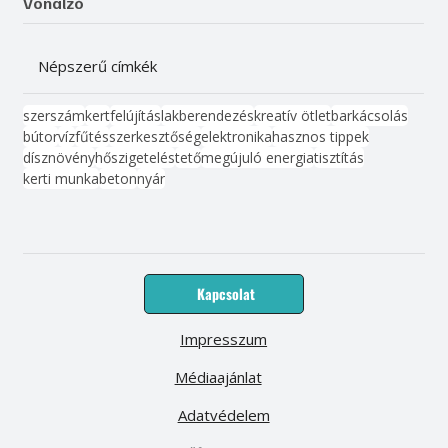
Vonalzó
Népszerű címkék
szerszám
kert
felújítás
lakberendezés
kreatív ötlet
barkácsolás
bútor
víz
fűtés
szerkesztőség
elektronika
hasznos tippek
dísznövény
hőszigetelés
tető
megújuló energia
tisztítás
kerti munka
beton
nyár
Kapcsolat
Impresszum
Médiaajánlat
Adatvédelem