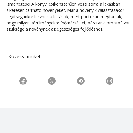
ismertetése! A könyv lexikonszerűen veszi sorra a lakásban
s
sikeresen tart­ha­tó növényeket. Már a növény kiválasztásakor
h
segítségünkre lesznek a leírások, mert pontosan megtudjuk,
k
hogy milyen körülményekre (hőmérséklet, páratartalom stb.) van
szüksége a növénynek az egészséges fejlődéshez.
t
Kövess minket