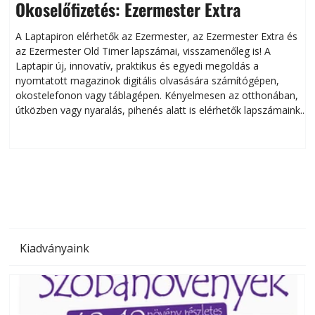
Okoselőfizetés: Ezermester Extra
A Laptapiron elérhetők az Ezermester, az Ezermester Extra és
az Ezermester Old Timer lapszámai, visszamenőleg is! A
Laptapir új, innovatív, praktikus és egyedi megoldás a
L
nyomtatott magazinok digitális olvasására számítógépen,
okostelefonon vagy táblagépen. Kényelmesen az otthonában,
útközben vagy nyaralás, pihenés alatt is elérhetők lapszámaink.
ú
Bárhol, bármikor, akár külföldön élve vagy dolgozva is
B
olvashatók az Ezermester lapszámai. A Laptapir kényelmes
megoldás, mert: – t
Kiadványaink