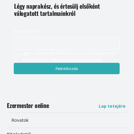
Légy naprakész, és értesülj elsőként
válogatott tartalmainkról
E-mail cím
*
Igen, szeretnék feliratkozni, és elfogadom az 
adatkezelést. 
Adatvédelmi tájékoztató
Feliratkozás
Ezermester online
Lap tetejére
Rovatok
Közérdekű