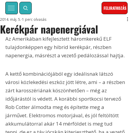
FELIRATKOZÁS
2014. máj. 5.
1 perc olvasás
Kerékpár napenergiával
Az Amerikában kifejlesztett háromkerekű ELF 
tulajdonképpen egy hibrid kerékpár, részben 
napenergia, másrészt a vezető pedálozással hajtja.
A kettő kombinációjából egy ideálisnak látszó 
városi közlekedési eszköz jött létre, ami – a részben 
zárt karosszériának köszönhetően – még az 
időjárástól is védett. A korábbi sportkocsi tervező 
Rob Cotter álmodta meg és építette meg a 
járművet. Elektromos motorjával, és jól feltöltött 
akkumulátorral akár 14 mérföldet is meg tud 
tenni, de ez a táv jócskán kiterjeszthető, ha a vezető 