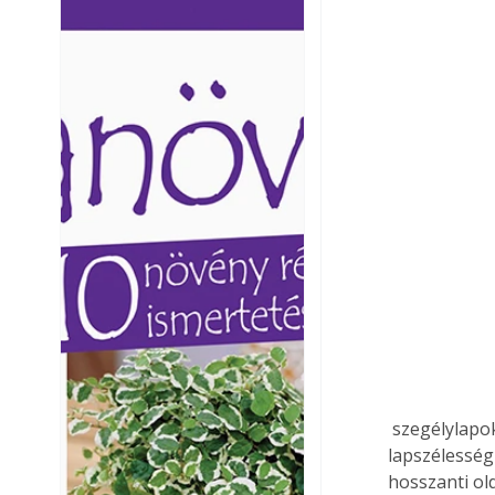
Ezermester lapszámai. A
Ezermester lapszámai
Laptapir kényelmes megoldás,
Laptapir kényelmes 
mert: – t
mert: – t
 szegélylapokat a lábazathoz. Ezek mérete legalább 8 cm magas legyen, de fél 
lapszélesség
hosszanti ol