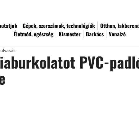
utatjuk
Gépek, szerszámok, technológiák
Otthon, lakberen
Életmód, egészség
Kismester
Barkács
Vonalzó
 olvasás
iaburkolatot PVC-padl
e