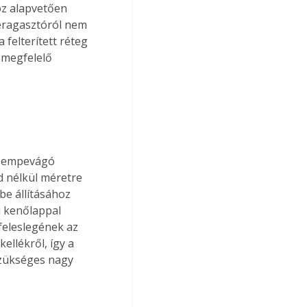
z alapvetően 
eragasztóról nem 
felterített réteg 
 megfelelő 
csempevágó 
 nélkül méretre 
be állításához 
 kenőlappal 
feleslegének az 
ellékről, így a 
szükséges nagy 