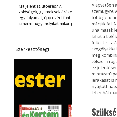
érnek tovább leszedés
Alapvetően a
Mit jelent az utóérés? A
után?
szemügyre. A
zöldségek, gyümölcsök érése
több gondunk
egy folyamat, épp ezért fontos
ismerni, hogy melyiket mikor jó
mérjük fel. 
leszedni. Meg kell különböztetni
unalmasak l
a gazdasági és a biológiai
lehet a belő
érettséget. Például a
felület is ta
paradicsomot sokszor
Szerkesztőségi
szegélyekkel
gazdasági érettségben, azaz
még kombinál
félig éretten szedik le, ezután
célszerű rag
utaztatják hosszan, és még
ez jelentőse
pulton tartható kell legyen.
mintázatú pa
Utóérik eközben, de nem lesz
lerakását is 
olyan ízű, mint amit a saját
nyújtott hat
kertünkben, biológiai
érettségben szedünk le. Teljes
lehet hálóba
érettségben szedve nem
tárolható h
Szüksé