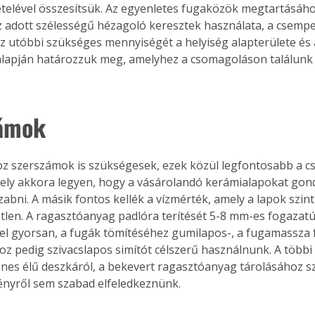
telével összesítsük. Az egyenletes fugaközök megtartásáho
 adott szélességű hézagoló keresztek használata, a csemp
Ez utóbbi szükséges mennyiségét a helyiség alapterülete és a 
lapján határozzuk meg, amelyhez a csomagoláson találunk
zámok
oz szerszámok is szükségesek, ezek közül legfontosabb a 
ely akkora legyen, hogy a vásárolandó kerámialapokat gond
zabni. A másik fontos kellék a vízmérték, amely a lapok szint
tlen. A ragasztóanyag padlóra terítését 5-8 mm-es fogazatú
el gyorsan, a fugák tömítéséhez gumilapos-, a fugamassza 
oz pedig szivacslapos simítót célszerű használnunk. A többi k
nes élű deszkáról, a bekevert ragasztóanyag tárolásához 
nyről sem szabad elfeledkeznünk.