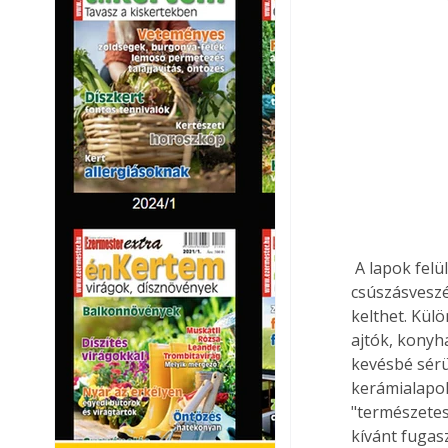
 A lapok felülete ne legyen üvegsimaságú, mert az ugyan nagyon szép, de egyrészt 
csúszásveszé
kelthet. Kül
ajtók, konyh
kevésbé sérü
kerámialapok
"természetes
kívánt fugas