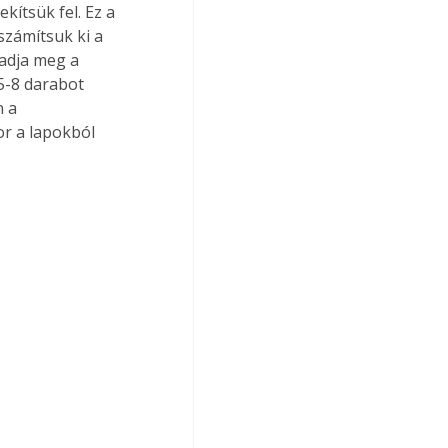
kítsük fel. Ez a 
számítsuk ki a 
adja meg a 
-8 darabot 
 a 
or a lapokból 