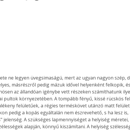
lyes, másrészről pedig mázuk idővel helyenként felkopik, és
önösen az állandóan igénybe vett részeken számíthatunk ilye
ai pultok környezetében. A tompább fényű, kissé rücskös fel
lékeny felületűek, a régies terméskövet utánzó matt felület
on pedig a kopás egyáltalán nem észrevehető, s ha lesz is, a
" jelenség. A szükséges lapmennyiséget a helyiség méretei, 
zélességek alapján, könnyű kiszámítani. A helyiség szélesség