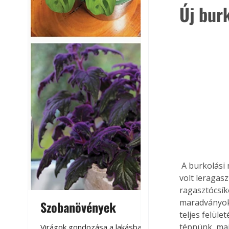
Új bur
 A burkolási munkát a régi padló eltávolításával kezdjük el. Ha csak a széleken és középen 
volt leragas
ragasztócsíko
maradványoka
Szobanövények
Virágoskert: k
teljes felüle
teraszon, laká
tépnünk, majd
Virágok gondozása a lakásban,