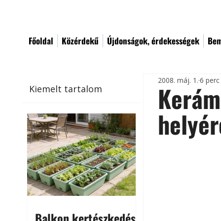
Főoldal
Közérdekű
Újdonságok, érdekességek
Bem
2008. máj. 1.
6 perc
Kerám
Kiemelt tartalom
helyér
Balkon kertészkedés