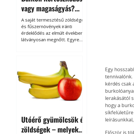
vagy magaságyás?
Helytakarékos
A saját termesztésű zöldségek
kertészkedés
és fűszernövények iránti
érdeklődés az elmúlt években
látványosan megnőtt. Egyre
többen szeretnék tudni, honnan
származik az élelmiszer az
asztalukra, miközben a
kertészkedés sokak számára
Egy hosszabb
kikapcsolódást és feltöltődést
tennivalónk. 
is jelent.
kérdés csak 
burkolóanyag
lerakásától 
hogy a burko
síkfelületűre
Utóérő gyümölcsök és
leírásunkkal
zöldségek – melyek
Először is t