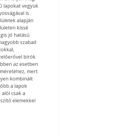
ű lapokat vegyük 
yosságával is 
ületek alapján 
ületen kissé 
is jó hatású 
a nagyobb szabad 
tokkal, 
zelőerővel bírók 
ebben az esetben 
 méretéhez, mert 
lyen kombinált 
őbb a lapok 
alól csak a 
észítő elemekkel 