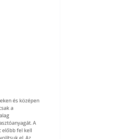
csak a 
alag 
asztóanyagát. A 
előbb fel kell 
olítsuk el. Az 