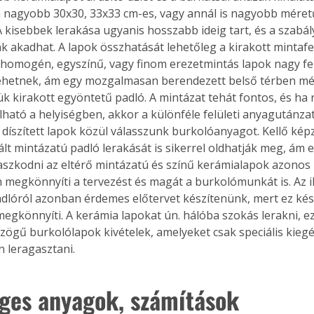
 nagyobb 30x30, 33x33 cm-es, vagy annál is nagyobb méret
 kisebbek lerakása ugyanis hosszabb ideig tart, és a szabál
 akadhat. A lapok összhatását lehetőleg a kirakott mintafel
A homogén, egyszínű, vagy finom erezetmintás lapok nagy fel
ehetnek, ám egy mozgalmasan berendezett belső térben még
lük kirakott egyöntetű padló. A mintázat tehát fontos, és h
lálható a helyiségben, akkor a különféle felületi anyagutánza
 díszített lapok közül válasszunk burkolóanyagot. Kellő kép
t mintázatú padló lerakását is sikerrel oldhatják meg, ám 
aszkodni az eltérő mintázatú és színű kerámialapok azonos
n megkönnyíti a tervezést és magát a burkolómunkát is. Az i
dlóról azonban érdemes előtervet készítenünk, mert ez kés
megkönnyíti. A kerámia lapokat ún. hálóba szokás lerakni, ez 
szögű burkolólapok kivételek, amelyeket csak speciális kieg
n leragasztani.
ges anyagok, számítások