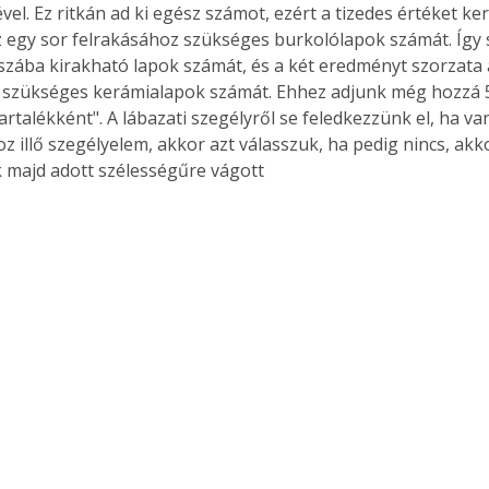
el. Ez ritkán ad ki egész számot, ezért a tizedes értéket kere
az egy sor felrakásához szükséges burkolólapok számát. Így 
szába kirakható lapok számát, és a két eredményt szorzata 
 szükséges kerámialapok számát. Ehhez adjunk még hozzá 5
Együtt jobban megéri!
artalékként". A lábazati szegélyről se feledkezzünk el, ha van
Bővebb információ itt!
z illő szegélyelem, akkor azt válasszuk, ha pedig nincs, akk
k az
Együtt jobban megéri! A
majd adott szélességűre vágott 
mester
könyvek tetszőleges
er Old
párosítással kedvezményes
áron, 0 Ft postaköltséggel
ptapir új,
megrendelhetők!
és egyedi
tt
lvasására
elefonon
nyelmesen
ben vagy
t is
. Bárhol,
ön élve
ashatók az