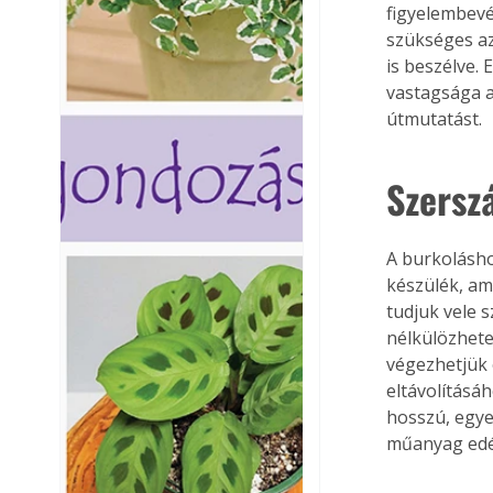
figyelembevé
szükséges az
is beszélve. 
vastagsága a
útmutatást.
Szers
A burkolásh
készülék, am
tudjuk vele s
nélkülözhete
végezhetjük 
eltávolításáh
hosszú, egye
műanyag edé