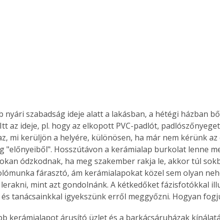
 nyári szabadság ideje alatt a lakásban, a hétégi házban b
Itt az ideje, pl. hogy az elkopott PVC-padlót, padlószőnyeget 
az, mi kerüljön a helyére, különösen, ha már nem kérünk az 
 "előnyeiből". Hosszútávon a kerámialap burkolat lenne me
sokan ódzkodnak, ha meg szakember rakja le, akkor túl sokb
lómunka fárasztó, ám kerámialapokat közel sem olyan neh
 lerakni, mint azt gondolnánk. A kétkedőket fázisfotókkal illu
, és tanácsainkkal igyekszünk erről meggyőzni. Hogyan fog
öbb kerámialapot árusító üzlet és a barkácsáruházak kínálat