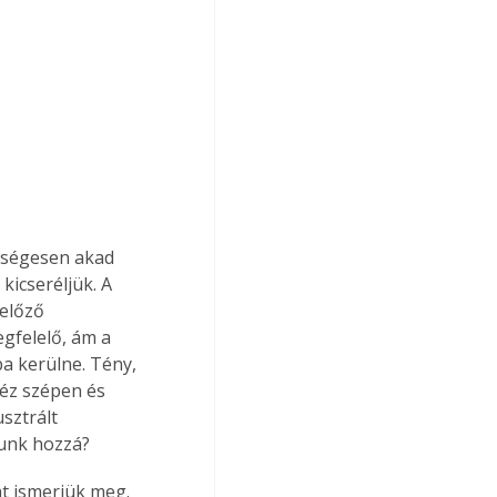
őségesen akad 
kicseréljük. A 
előző 
gfelelő, ám a 
a kerülne. Tény, 
éz szépen és 
sztrált 
junk hozzá?
át ismerjük meg. 