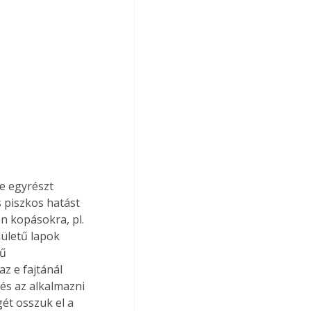
 piszkos hatást 
n kopásokra, pl. 
ületű lapok 
ű 
z e fajtánál 
és az alkalmazni 
ét osszuk el a 