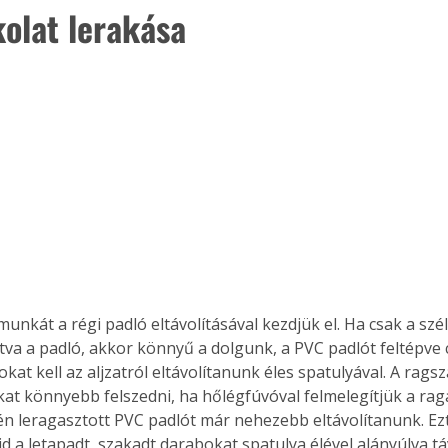
kolat lerakása
ztva a padló, akkor könnyű a dolgunk, a PVC padlót feltépve 
kat kell az aljzatról eltávolítanunk éles spatulyával. A ragsz
t könnyebb felszedni, ha hőlégfúvóval felmelegítjük a rag
ertben,
Gyógyító növények: a
tén leragasztott PVC padlót már nehezebb eltávolítanunk. Ezt 
sban
természet kincsei az
 a letapadt, szakadt darabokat spatulya élével alányúlva táv