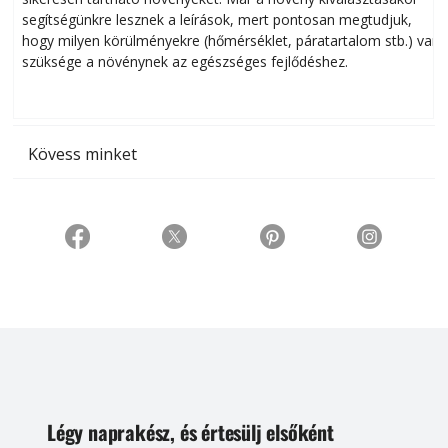
segítségünkre lesznek a leírások, mert pontosan megtudjuk,
k
hogy milyen körülményekre (hőmérséklet, páratartalom stb.) van
szüksége a növénynek az egészséges fejlődéshez.
t
Kövess minket
Légy naprakész, és értesülj elsőként