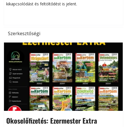
kikapcsolódást és feltöltődést is jelent.
é
d
Szerkesztőségi
Okoselőfizetés: Ezermester Extra