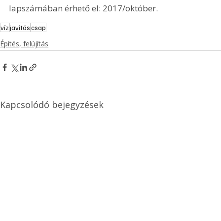
lapszámában érhető el: 2017/október.
víz
javítás
csap
Építés, felújítás
Kapcsolódó bejegyzések