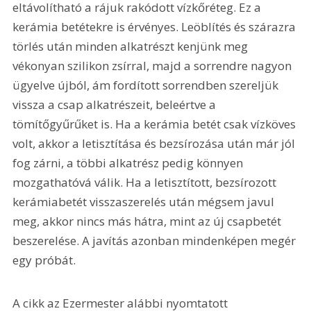
eltávolítható a rájuk rakódott vízkőréteg. Ez a 
kerámia betétekre is érvényes. Leöblítés és szárazra 
törlés után minden alkatrészt kenjünk meg 
vékonyan szilikon zsírral, majd a sorrendre nagyon 
ügyelve újból, ám fordított sorrendben szereljük 
vissza a csap alkatrészeit, beleértve a 
tömítőgyűrűket is. Ha a kerámia betét csak vízköves 
volt, akkor a letisztítása és bezsírozása után már jól 
fog zárni, a többi alkatrész pedig könnyen 
mozgathatóvá válik. Ha a letisztított, bezsírozott 
kerámiabetét visszaszerelés után mégsem javul 
meg, akkor nincs más hátra, mint az új csapbetét 
beszerelése. A javítás azonban mindenképen megér 
egy próbát.
A cikk az Ezermester alábbi nyomtatott 