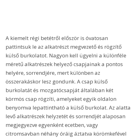
A kiemelt régi betétről először is óvatosan 
pattintsuk le az alkatrészt megvezető és rögzítő 
külső burkolatot. Nagyon kell ügyelni a különféle 
méretű alkatrészek helyező csapjainak a pontos 
helyére, sorrendjére, mert különben az 
összerakáskor lesz gondunk. A csap külső 
burkolatát és mozgatócsapját általában két 
körmös csap rögzíti, amelyeket egyik oldalon 
benyomva lepattintható a külső burkolat. Az alatta 
levő alkatrészek helyzetét és sorrendjét alaposan 
megjegyezve egyenként ecetben, vagy 
citromsavban néhány óráig áztatva körömkefével 