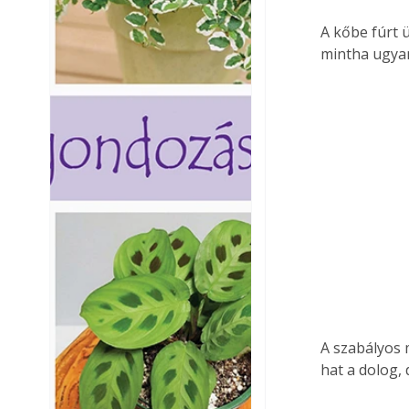
A kőbe fúrt 
mintha ugya
A szabályos 
hat a dolog, 