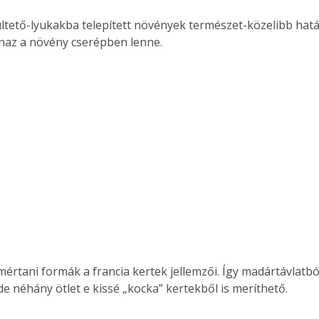
ültető-lyukakba telepített növények természet-közelibb hatá
naz a növény cserépben lenne.
mértani formák a francia kertek jellemzői. Így madártávlatbó
de néhány ötlet e kissé „kocka” kertekből is meríthető.