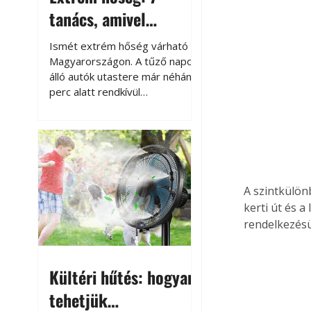
tanács, amivel
megóvhatjuk
Ismét extrém hőség várható
autónkat a nyári
Magyarországon. A tűző napon
álló autók utastere már néhány
károktól
perc alatt rendkívül
felmelegszik, és rövid időn belül
akár a 60-70 °C-ot is
megközelítheti. Ez nemcsak a
beszállást teszi kellemetlenné,
hanem az autó állapotára és a
benne hagyott tárgyakra is
A szintkülön
káros hatással lehet. Néhány
kerti út és a
egyszerű óvintézkedéssel
rendelkezésü
azonban jelentősen
csökkenthetjük a hőség káros
hatásait.
Kültéri hűtés: hogyan
tehetjük