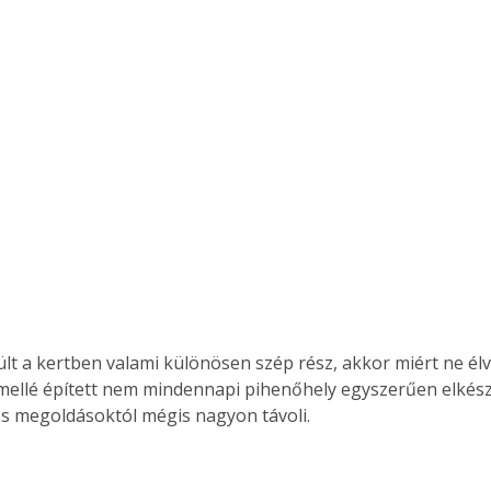
lt a kertben valami különösen szép rész, akkor miért ne él
 mellé épített nem mindennapi pihenőhely egyszerűen elkészí
 megoldásoktól mégis nagyon távoli.
ertben,
Gyógyító növények: a
sban
természet kincsei az