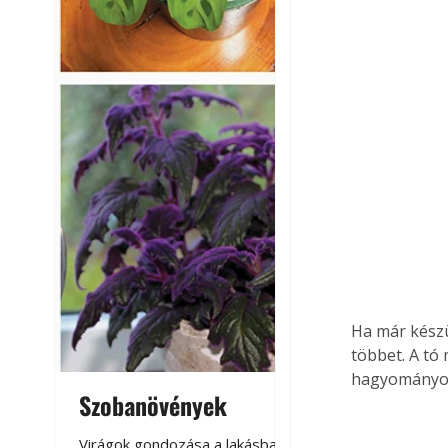
Ha már készü
többet. A tó
hagyományos
Szobanövények
Virágoskert: k
teraszon, laká
Virágok gondozása a lakásban,