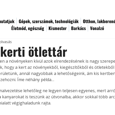
utatjuk
Gépek, szerszámok, technológiák
Otthon, lakberen
Életmód, egészség
Kismester
Barkács
Vonalzó
olvasás
kerti ötlettár
en a növényeken kívül azok elrendezésének is nagy szerepe v
 hogy a kert az növényekből, kiegészítőkből és ötletekből á
rületünk, annál nagyobbak a lehetőségeink, ám kis kertben 
szehozni. Íme néhány példa…
a kanyarokat is teszünk az útvonalba, akkor sokkal több arcá
ialatt végighaladunk rajta.