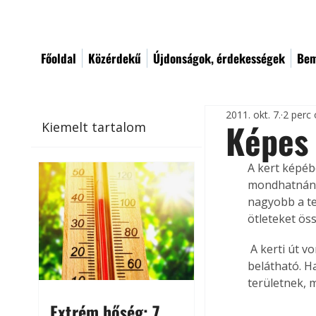
Főoldal
Közérdekű
Újdonságok, érdekességek
Bem
2011. okt. 7.
2 perc 
Képes 
Kiemelt tartalom
A kert képéb
mondhatnánk,
nagyobb a te
ötleteket ös
 A kerti út vonalvezetése lehetőleg ne legyen teljesen egyenes, mert arról az egész kert 
belátható. H
területnek, m
Extrém hőség: 7