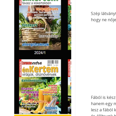
Szép látvány
hogy ne nője
Fából is kész
hanem egy me
lesz a fából
és állítsunk 