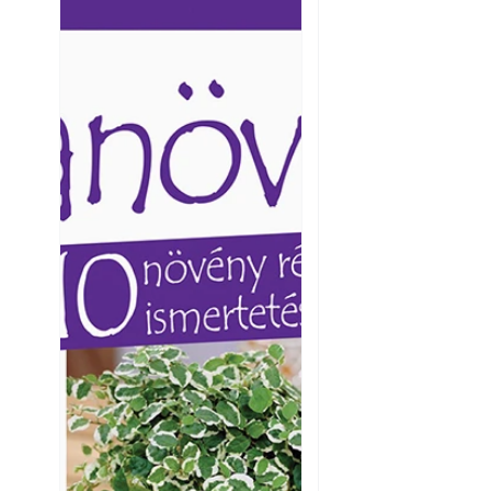
Ezermester lapszámai. A
Ezermester lapszámai
Laptapir kényelmes megoldás,
Laptapir kényelmes 
mert: – t
mert: – t