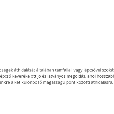
bségek áthidalását általában támfallal, vagy lépcsővel szoká
 lépcső keveréke ott jó és látványos megoldás, ahol hosszabb
nkre a két különböző magasságú pont közötti áthidalásra.