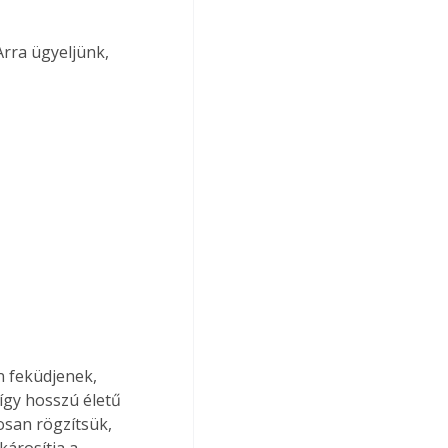
Arra ügyeljünk, 
n feküdjenek, 
gy hosszú életű 
osan rögzítsük, 
károsítja a 