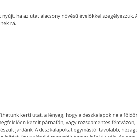
t nyújt, ha az utat alacsony növésű évelőkkel szegélyezzük. 
nek rá.
íthetünk kerti utat, a lényeg, hogy a deszkalapok ne a földö
gfelelően kezelt párnafán, vagy rozsdamentes fémvázon, í
 készült járdánk. A deszkalapokat egymástól távolabb, hézag
be lejtést, így a ráhulló csapadék hamar lefolyik róla, és nem 