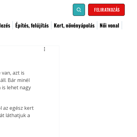
FELIRATKOZÁS
dezés
Építés, felújítás
Kert, növényápolás
Női vonal
an, azt is 
ll. Bár minél 
is lehet nagy 
t láthatjuk a 