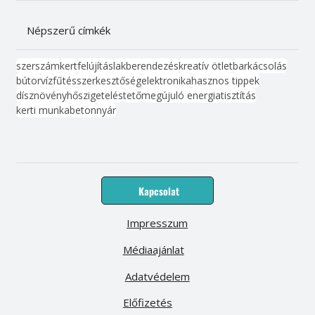
Népszerű címkék
szerszám
kert
felújítás
lakberendezés
kreatív ötlet
barkácsolás
bútor
víz
fűtés
szerkesztőség
elektronika
hasznos tippek
dísznövény
hőszigetelés
tető
megújuló energia
tisztítás
kerti munka
beton
nyár
Kapcsolat
Impresszum
Médiaajánlat
Adatvédelem
Előfizetés