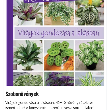
Szobanövények
Virágok gondozása a lakásban, 40+10 növény részletes
ismertetése! A könyv lexikonszerűen veszi sorra a lakásban
s