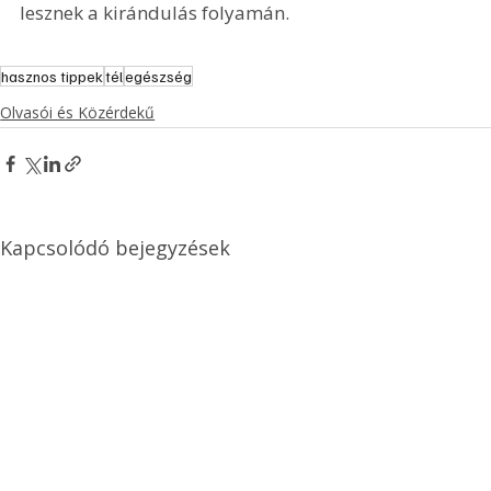
lesznek a kirándulás folyamán.
hasznos tippek
tél
egészség
Olvasói és Közérdekű
Kapcsolódó bejegyzések