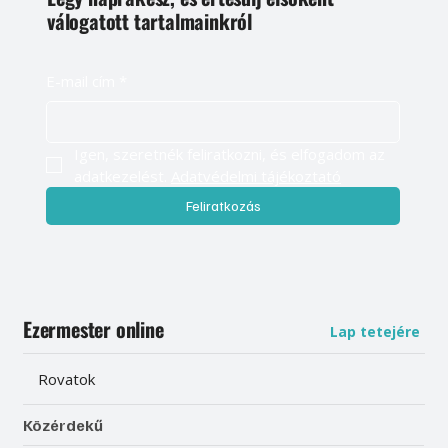
válogatott tartalmainkról
E-mail cím
*
Igen, szeretnék feliratkozni, és elfogadom az 
adatkezelést. 
Adatvédelmi tájékoztató
Feliratkozás
Ezermester online
Lap tetejére
Rovatok
Közérdekű