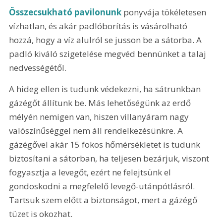
Összecsukható pavilonunk
 ponyvája tökéletesen 
vízhatlan, és akár padlóborítás is vásárolható 
hozzá, hogy a víz alulról se jusson be a sátorba. A 
padló kiváló szigetelése megvéd bennünket a talaj 
nedvességétől.
A hideg ellen is tudunk védekezni, ha sátrunkban 
gázégőt állítunk be. Más lehetőségünk az erdő 
mélyén nemigen van, hiszen villanyáram nagy 
valószínűséggel nem áll rendelkezésünkre. A 
gázégővel akár 15 fokos hőmérsékletet is tudunk 
biztosítani a sátorban, ha teljesen bezárjuk, viszont 
fogyasztja a levegőt, ezért ne felejtsünk el 
gondoskodni a megfelelő levegő-utánpótlásról. 
Tartsuk szem előtt a biztonságot, mert a gázégő 
tüzet is okozhat.