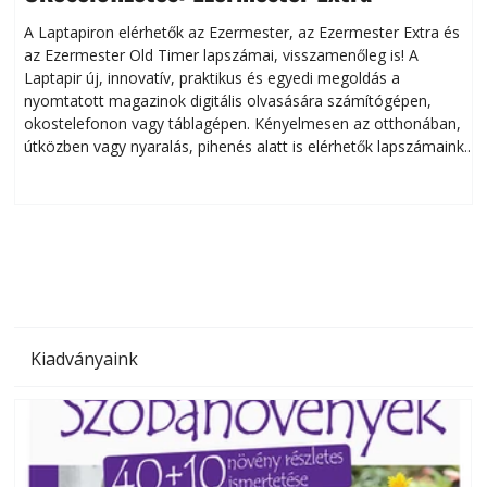
A Laptapiron elérhetők az Ezermester, az Ezermester Extra és
az Ezermester Old Timer lapszámai, visszamenőleg is! A
Laptapir új, innovatív, praktikus és egyedi megoldás a
L
nyomtatott magazinok digitális olvasására számítógépen,
okostelefonon vagy táblagépen. Kényelmesen az otthonában,
útközben vagy nyaralás, pihenés alatt is elérhetők lapszámaink.
ú
Bárhol, bármikor, akár külföldön élve vagy dolgozva is
B
olvashatók az Ezermester lapszámai. A Laptapir kényelmes
megoldás, mert: – t
Kiadványaink