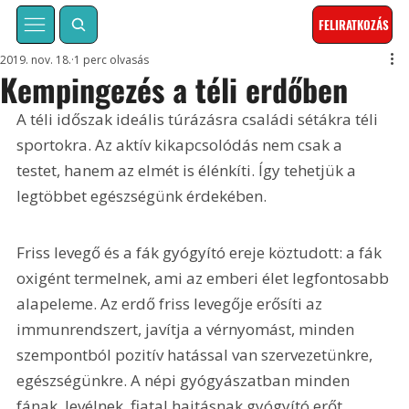
FELIRATKOZÁS
2019. nov. 18.
1 perc olvasás
Kempingezés a téli erdőben
A téli időszak ideális túrázásra családi sétákra téli 
sportokra. Az aktív kikapcsolódás nem csak a 
testet, hanem az elmét is élénkíti. Így tehetjük a 
legtöbbet egészségünk érdekében.
Friss levegő és a fák gyógyító ereje köztudott: a fák 
oxigént termelnek, ami az emberi élet legfontosabb 
alapeleme. Az erdő friss levegője erősíti az 
immunrendszert, javítja a vérnyomást, minden 
szempontból pozitív hatással van szervezetünkre, 
egészségünkre. A népi gyógyászatban minden 
fának, levélnek, fiatal hajtásnak gyógyító erőt 