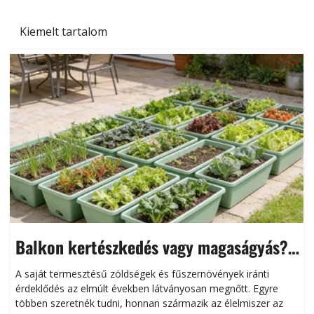
Kiemelt tartalom
Balkon kertészkedés vagy magaságyás?
Helytakarékos kertészkedés
A saját termesztésű zöldségek és fűszernövények iránti
érdeklődés az elmúlt években látványosan megnőtt. Egyre
többen szeretnék tudni, honnan származik az élelmiszer az
l