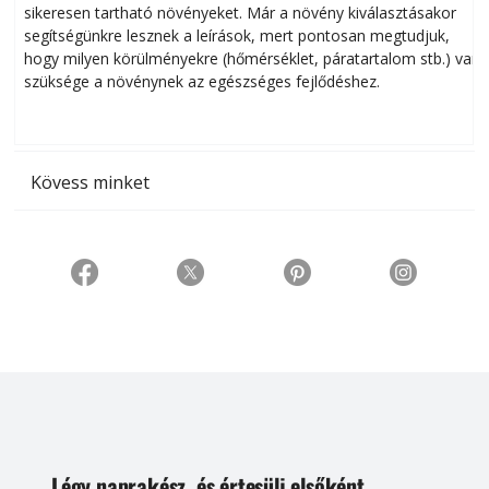
sikeresen tart­ha­tó növényeket. Már a növény kiválasztásakor
h
segítségünkre lesznek a leírások, mert pontosan megtudjuk,
k
hogy milyen körülményekre (hőmérséklet, páratartalom stb.) van
szüksége a növénynek az egészséges fejlődéshez.
t
Kövess minket
Légy naprakész, és értesülj elsőként