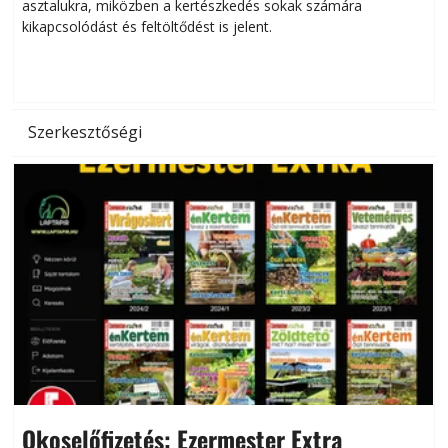
asztalukra, miközben a kertészkedés sokak számára
kikapcsolódást és feltöltődést is jelent.
é
d
Szerkesztőségi
Okoselőfizetés: Ezermester Extra