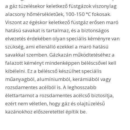
a gáz tüzelésekor keletkező füstgázok viszonylag 
alacsony hőmérsékletűek, 100-150 °C fokosak. 
Viszont az égéskor keletkező füstgáz erősen maró 
hatású savakat is tartalmaz, és a biztonságos 
elvezetés érdekében olyan speciális kéményre van 
szükség, ami ellenálló ezekkel a maró hatású 
savakkal szemben. Gázkazán működtetéséhez a 
falazott kéményt mindenképpen béléscsővel kell 
kibélelni. Ez a béléscső készülhet speciális 
műanyagból, alumíniumból, kerámiából vagy 
rozsdamentes acélból is. A leghosszabb 
élettartamot a rozsdamentes acélcső biztosítja, 
ezért nem véletlen, hogy gáz és olajtüzelésű 
kazánokhoz előszeretettel építik be.