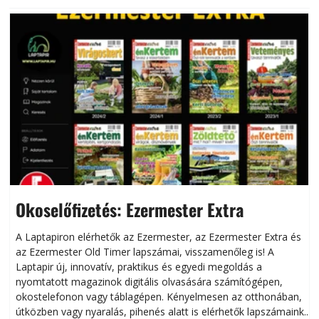
Okoselőfizetés: Ezermester Extra
A Laptapiron elérhetők az Ezermester, az Ezermester Extra és
az Ezermester Old Timer lapszámai, visszamenőleg is! A
Laptapir új, innovatív, praktikus és egyedi megoldás a
L
nyomtatott magazinok digitális olvasására számítógépen,
okostelefonon vagy táblagépen. Kényelmesen az otthonában,
útközben vagy nyaralás, pihenés alatt is elérhetők lapszámaink.
ú