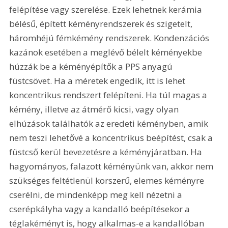
felépítése vagy szerelése. Ezek lehetnek kerámia 
bélésű, épített kéményrendszerek és szigetelt, 
háromhéjú fémkémény rendszerek. Kondenzációs 
kazánok esetében a meglévő bélelt kéményekbe 
húzzák be a kéményépítők a PPS anyagú 
füstcsövet. Ha a méretek engedik, itt is lehet 
koncentrikus rendszert felépíteni. Ha túl magas a 
kémény, illetve az átmérő kicsi, vagy olyan 
elhúzások találhatók az eredeti kéményben, amik 
nem teszi lehetővé a koncentrikus beépítést, csak a 
füstcső kerül bevezetésre a kéményjáratban. Ha 
hagyományos, falazott kéményünk van, akkor nem 
szükséges feltétlenül korszerű, elemes kéményre 
cserélni, de mindenképp meg kell nézetni a 
cserépkályha vagy a kandalló beépítésekor a 
téglakéményt is, hogy alkalmas-e a kandallóban 