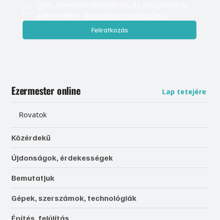
Igen, szeretnék feliratkozni, és elfogadom az 
adatkezelést. 
Adatvédelmi tájékoztató
Feliratkozás
Ezermester online
Lap tetejére
Rovatok
Közérdekű
Újdonságok, érdekességek
Bemutatjuk
Gépek, szerszámok, technológiák
Építés, felújítás