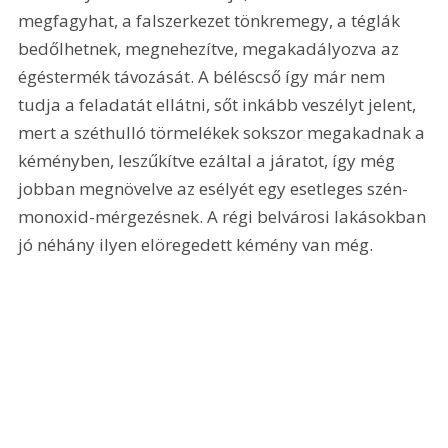
megfagyhat, a falszerkezet tönkremegy, a téglák 
bedőlhetnek, megnehezítve, megakadályozva az 
égéstermék távozását. A béléscső így már nem 
tudja a feladatát ellátni, sőt inkább veszélyt jelent, 
mert a széthulló törmelékek sokszor megakadnak a 
kéményben, leszűkítve ezáltal a járatot, így még 
jobban megnövelve az esélyét egy esetleges szén-
monoxid-mérgezésnek. A régi belvárosi lakásokban 
jó néhány ilyen elöregedett kémény van még.