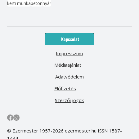
kerti munka
beton
nyár
Kapcsolat
Impresszum
Médiaajánlat
Adatvédelem
Előfizetés
Szerzői jogok
© Ezermester 1957-2026 ezermester.hu ISSN 1587-
1444