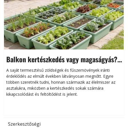
Balkon kertészkedés vagy magaságyás?
Helytakarékos kertészkedés
A saját termesztésű zöldségek és fűszernövények iránti
érdeklődés az elmúlt években látványosan megnőtt. Egyre
többen szeretnék tudni, honnan származik az élelmiszer az
l
asztalukra, miközben a kertészkedés sokak számára
kikapcsolódást és feltöltődést is jelent.
é
d
Szerkesztőségi