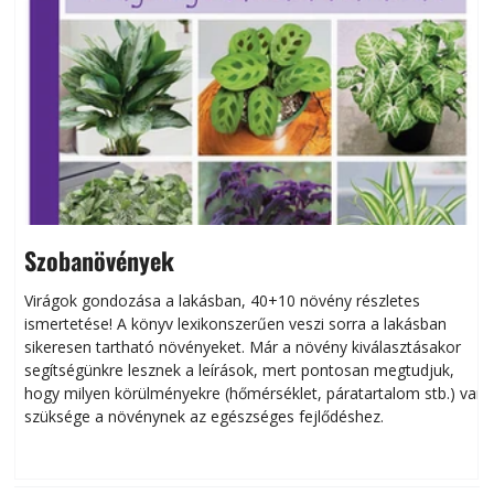
Szobanövények
Virágok gondozása a lakásban, 40+10 növény részletes
ismertetése! A könyv lexikonszerűen veszi sorra a lakásban
s
sikeresen tart­ha­tó növényeket. Már a növény kiválasztásakor
h
segítségünkre lesznek a leírások, mert pontosan megtudjuk,
k
hogy milyen körülményekre (hőmérséklet, páratartalom stb.) van
szüksége a növénynek az egészséges fejlődéshez.
t