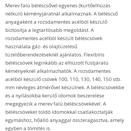
Merev falú béléscsővel egyenes (kürtőelhúzás 
nélküli) kéményjáratnál alkalmaznak. A béléscső 
anyagaként a rozsdamentes acélból készülő 
biztosítja a legtartósabb megoldást. A 
rozsdamentes acélból készült béléscsövek 
használata gáz- és olajtüzelésű 
tüzelőberendezéseknél ajánlatos. Flexibilis 
béléscsövek leginkább az elhúzott füstjáratú 
kéményeknél alkalmazhatók. A rozsdamentes 
acélból készülő csövek 100, 110, 130, 140, 150 stb. 
mm névleges átmérővel készülnek. A béléscsövekbe 
és a nyílásokba kerülő idomok beszerelése 
megegyezik a merev falú béléscsövekével. A 
béléscsöveket toldó idomokkal csatlakoztatják 
egymáshoz, hőálló anyaggal összeragasztva, amely 
egyben a tömítés is.