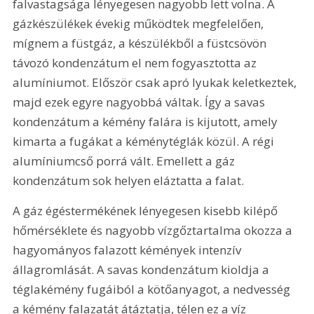
falvastagsága lényegesen nagyobb lett volna. A 
gázkészülékek évekig működtek megfelelően, 
mígnem a füstgáz, a készülékből a füstcsövön 
távozó kondenzátum el nem fogyasztotta az 
alumíniumot. Először csak apró lyukak keletkeztek, 
majd ezek egyre nagyobbá váltak. Így a savas 
kondenzátum a kémény falára is kijutott, amely 
kimarta a fugákat a kéménytéglák közül. A régi 
alumíniumcső porrá vált. Emellett a gáz 
kondenzátum sok helyen eláztatta a falat.
A gáz égéstermékének lényegesen kisebb kilépő 
hőmérséklete és nagyobb vízgőztartalma okozza a 
hagyományos falazott kémények intenzív 
állagromlását. A savas kondenzátum kioldja a 
téglakémény fugáiból a kötőanyagot, a nedvesség 
a kémény falazatát átáztatja, télen ez a víz 