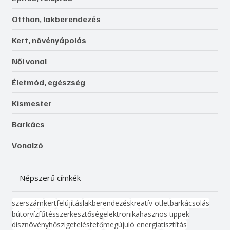
Otthon, lakberendezés
Kert, növényápolás
Női vonal
Életmód, egészség
Kismester
Barkács
Vonalzó
Népszerű címkék
szerszám
kert
felújítás
lakberendezés
kreatív ötlet
barkácsolás
bútor
víz
fűtés
szerkesztőség
elektronika
hasznos tippek
dísznövény
hőszigetelés
tető
megújuló energia
tisztítás