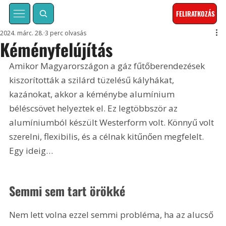
FELIRATKOZÁS
2024. márc. 28.
3 perc olvasás
Kéményfelújítás
Amikor Magyarországon a gáz fűtőberendezések 
kiszorították a szilárd tüzelésű kályhákat, 
kazánokat, akkor a kéménybe alumínium 
béléscsövet helyeztek el. Ez legtöbbször az 
alumíniumból készült Westerform volt. Könnyű volt 
szerelni, flexibilis, és a célnak kitűnően megfelelt. 
Egy ideig…
Semmi sem tart örökké
Nem lett volna ezzel semmi probléma, ha az alucső 