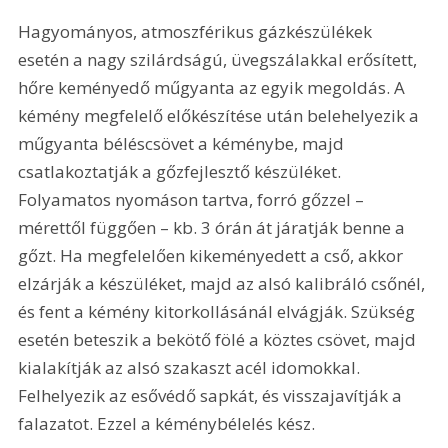
Hagyományos, atmoszférikus gázkészülékek 
esetén a nagy szilárdságú, üvegszálakkal erősített, 
hőre keményedő műgyanta az egyik megoldás. A 
kémény megfelelő előkészítése után belehelyezik a 
műgyanta béléscsövet a kéménybe, majd 
csatlakoztatják a gőzfejlesztő készüléket. 
Folyamatos nyomáson tartva, forró gőzzel – 
mérettől függően – kb. 3 órán át járatják benne a 
gőzt. Ha megfelelően kikeményedett a cső, akkor 
elzárják a készüléket, majd az alsó kalibráló csőnél, 
és fent a kémény kitorkollásánál elvágják. Szükség 
esetén beteszik a bekötő fölé a köztes csövet, majd 
kialakítják az alsó szakaszt acél idomokkal. 
Felhelyezik az esővédő sapkát, és visszajavítják a 
falazatot. Ezzel a kéménybélelés kész.