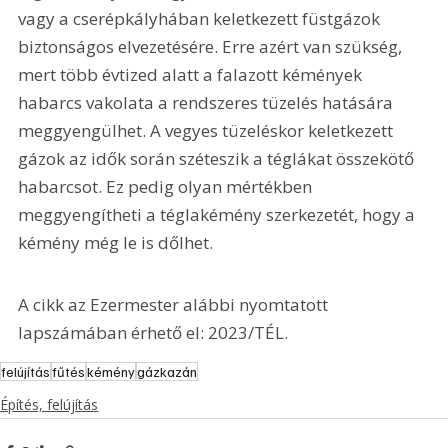
vagy a cserépkályhában keletkezett füstgázok 
biztonságos elvezetésére. Erre azért van szükség, 
mert több évtized alatt a falazott kémények 
habarcs vakolata a rendszeres tüzelés hatására 
meggyengülhet. A vegyes tüzeléskor keletkezett 
gázok az idők során széteszik a téglákat összekötő 
habarcsot. Ez pedig olyan mértékben 
meggyengítheti a téglakémény szerkezetét, hogy a 
kémény még le is dőlhet.
A cikk az Ezermester alábbi nyomtatott 
lapszámában érhető el: 2023/TÉL.
felújítás
fűtés
kémény
gázkazán
Építés, felújítás