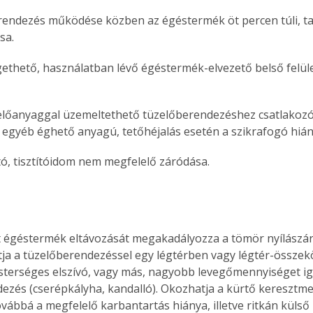
rendezés működése közben az égéstermék öt percen túli, ta
sa.
gethető, használatban lévő égéstermék-elvezető belső felül
zelőanyaggal üzemeltethető tüzelőberendezéshez csatlakozó
s egyéb éghető anyagú, tetőhéjalás esetén a szikrafogó hián
jtó, tisztítóidom nem megfelelő záródása.
t égéstermék eltávozását megakadályozza a tömör nyílászár
ja a tüzelőberendezéssel egy légtérben vagy légtér-összek
sterséges elszívó, vagy más, nagyobb levegőmennyiséget ig
ezés (cserépkályha, kandalló). Okozhatja a kürtő keresztm
vábbá a megfelelő karbantartás hiánya, illetve ritkán külső 