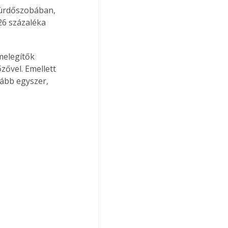
fürdőszobában, 
6 százaléka 
melegítők 
zővel. Emellett 
lább egyszer, 