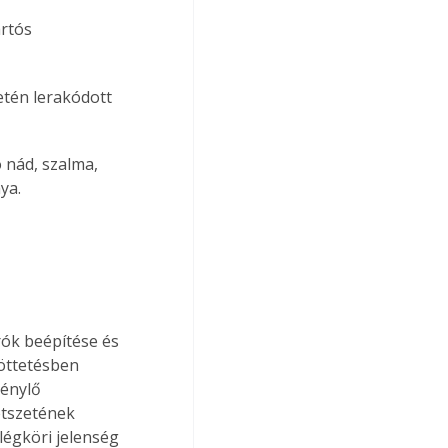
rtós 
etén lerakódott 
 nád, szalma, 
ya.
ók beépítése és 
öttetésben 
énylő 
etszetének 
légköri jelenség 