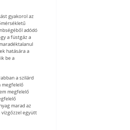
st gyakorol az 
őmérsékletű 
önbségéből adódó 
gy a füstgáz a 
 maradéktalanul 
nek hatására a 
k be a 
abban a szilárd 
m megfelelő 
nem megfelelő 
gfelelő 
anyag marad az 
vízgőzzel együtt 