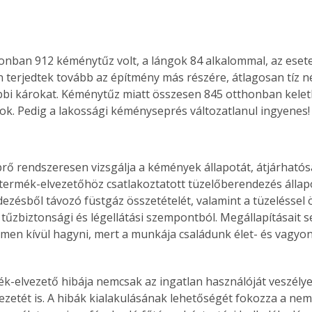
zonban 912 kéménytűz volt, a lángok 84 alkalommal, az esete
 terjedtek tovább az építmény más részére, átlagosan tíz 
bi károkat. Kéménytűz miatt összesen 845 otthonban kelet
k. Pedig a lakossági kéményseprés változatlanul ingyenes!
ő rendszeresen vizsgálja a kémények állapotát, átjárhatós
termék-elvezetőhöz csatlakoztatott tüzelőberendezés állapo
ezésből távozó füstgáz összetételét, valamint a tüzeléssel
 tűzbiztonsági és légellátási szempontból. Megállapításai
lmen kívül hagyni, mert a munkája családunk élet- és vagyo
k-elvezető hibája nemcsak az ingatlan használóját veszélye
zetét is. A hibák kialakulásának lehetőségét fokozza a nem