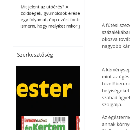
érnek tovább leszedés
Mit jelent az utóérés? A
után?
zöldségek, gyümölcsök érése
egy folyamat, épp ezért fontos
A fűtési sze
ismerni, hogy melyiket mikor jó
százalékában
leszedni. Meg kell különböztetni
a gazdasági és a biológiai
okozva továb
érettséget. Például a
nagyobb káro
paradicsomot sokszor
Szerkesztőségi
gazdasági érettségben, azaz
félig éretten szedik le, ezután
A kéménysepr
utaztatják hosszan, és még
mint az égés
pulton tartható kell legyen.
Utóérik eközben, de nem lesz
tüzelőberend
olyan ízű, mint amit a saját
helyiségeket
kertünkben, biológiai
szabad figye
érettségben szedünk le. Teljes
szolgálja.
érettségben szedve nem
tárolható h
Az égéstermé
annak környe