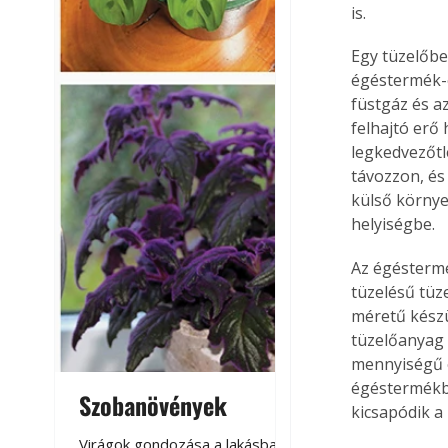
is.
Egy tüzelőb
égéstermék-
füstgáz és 
felhajtó erő
legkedvezőtl
távozzon, és
külső környe
helyiségbe.
Az égéstermé
tüzelésű tüz
méretű készü
tüzelőanyag 
mennyiségű é
égéstermékbe
Szobanövények
Virágoskert: k
kicsapódik a
teraszon, laká
Virágok gondozása a lakásban,