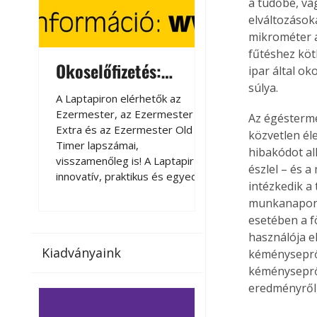
a tüdőbe, va
elváltozások
mikrométer á
fűtéshez köt
Okoselőfizetés:
Okoselőfizetés
ipar által ok
súlya.
Ezermester Extra
A Laptapiron elérhetők az
A Laptapiron elérhető
Ezermester, az Ezermester
Ezermester, az Ezer
Az égéstermé
Extra és az Ezermester Old
Extra és az Ezermest
közvetlen él
Timer lapszámai,
Timer lapszámai,
hibakódot al
visszamenőleg is! A Laptapir új,
visszamenőleg is! A La
észlel – és 
innovatív, praktikus és egyedi
innovatív, praktikus 
intézkedik a 
megoldás a nyomtatott
megoldás a nyomtato
munkanapon b
magazinok digitális olvasására
magazinok digitális o
esetében a f
számítógépen, okostelefonon
számítógépen, okost
használója el
vagy táblagépen. Kényelmesen
vagy táblagépen. Ké
Kiadványaink
kéményseprői
az otthonában, útközben vagy
az otthonában, útköz
nyaralás, pihenés alatt is
nyaralás, pihenés alat
kéményseprő
elérhetők lapszámaink. Bárhol,
elérhetők lapszámaink
eredményről 
bármikor, akár külföldön élve
bármikor, akár külföld
vagy dolgozva is olvashatók az
vagy dolgozva is olv