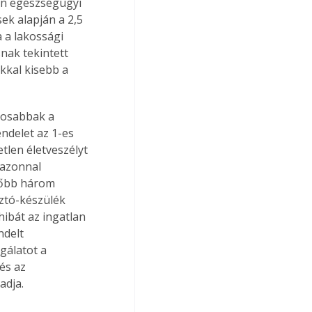
an egészségügyi 
ek alapján a 2,5 
 a lakossági 
nak tekintett 
kkal kisebb a 
yosabbak a 
ndelet az 1-es 
len életveszélyt 
 azonnal 
ésőbb három 
ztó-készülék 
ibát az ingatlan 
ndelt 
gálatot a 
és az 
adja.