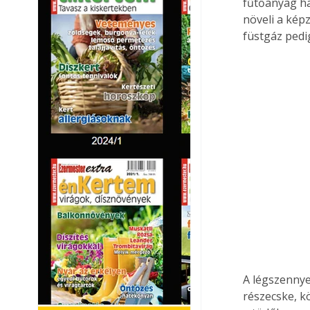
fűtőanyag has
növeli a kép
füstgáz pedi
A légszennye
részecske, k