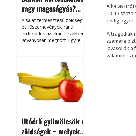
vagy magaságyás?
A katasztróf
13-13 százal
Helytakarékos
A saját termesztésű zöldségek
pedig egyéb 
kertészkedés
és fűszernövények iránti
érdeklődés az elmúlt években
A tragédiák 
látványosan megnőtt. Egyre
számára bizto
többen szeretnék tudni, honnan
javasolják a
származik az élelmiszer az
valamint szé
asztalukra, miközben a
kertészkedés sokak számára
kikapcsolódást és feltöltődést
is jelent.
Utóérő gyümölcsök és
zöldségek – melyek