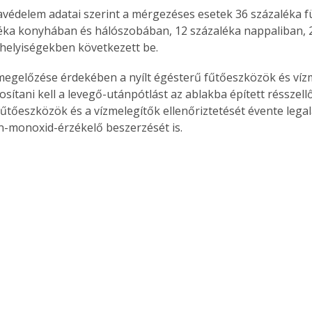
avédelem adatai szerint a mérgezéses esetek 36 százaléka 
éka konyhában és hálószobában, 12 százaléka nappaliban, 2
helyiségekben következett be.
megelőzése érdekében a nyílt égésterű fűtőeszközök és víz
sítani kell a levegő-utánpótlást az ablakba épített résszellő
 fűtőeszközök és a vízmelegítők ellenőriztetését évente lega
n-monoxid-érzékelő beszerzését is.