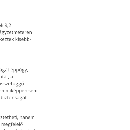
k 9,2 
négyzetméteren 
keztek kisebb-
ágát éppúgy, 
tát, a 
 összefüggő 
t semmiképpen sem 
nbiztonságát 
ztetheti, hanem 
 megfelelő 