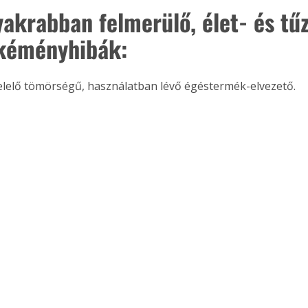
yakrabban felmerülő, élet- és tűz
. A
megoldás,
kéményhibák:
lelő tömörségű, használatban lévő égéstermék-elvezető.