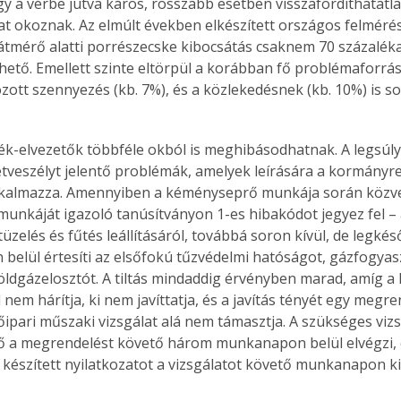
gy a vérbe jutva káros, rosszabb esetben visszafordíthatatl
at okoznak. Az elmúlt években elkészített országos felmérés
tmérő alatti porrészecske kibocsátás csaknem 70 százaléka
hető. Emellett szinte eltörpül a korábban fő problémaforrás
Együtt jobban megéri!
ozott szennyezés (kb. 7%), és a közlekedésnek (kb. 10%) is so
Bővebb információ itt!
k az
Együtt jobban megéri! A
mester
könyvek tetszőleges
k-elvezetők többféle okból is meghibásodhatnak. A legsúl
er Old
párosítással kedvezményes
etveszélyt jelentő problémák, amelyek leírására a kormányre
áron, 0 Ft postaköltséggel
kalmazza. Amennyiben a kéményseprő munkája során közvet
ptapir új,
megrendelhetők!
a munkáját igazoló tanúsítványon 1-es hibakódot jegyez fel –
és egyedi
tüzelés és fűtés leállításáról, továbbá soron kívül, de legk
tt
elül értesíti az elsőfokú tűzvédelmi hatóságot, gázfogyas
lvasására
öldgázelosztót. A tiltás mindaddig érvényben marad, amíg a h
elefonon
 nem hárítja, ki nem javíttatja, és a javítás tényét egy megre
nyelmesen
pari műszaki vizsgálat alá nem támasztja. A szükséges vizs
ben vagy
t is
 a megrendelést követő három munkanapon belül elvégzi, 
. Bárhol,
készített nyilatkozatot a vizsgálatot követő munkanapon ki
ön élve
ashatók az