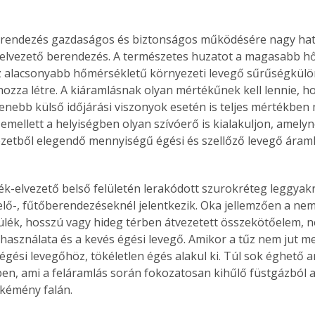
erendezés gazdaságos és biztonságos működésére nagy hatá
elvezető berendezés. A természetes huzatot a magasabb h
az alacsonyabb hőmérsékletű környezeti levegő sűrűségkül
 hozza létre. A kiáramlásnak olyan mértékűnek kell lennie, ho
enebb külső időjárási viszonyok esetén is teljes mértékben
 emellett a helyiségben olyan szívóerő is kialakuljon, amely
zetből elegendő mennyiségű égési és szellőző levegő áramli
k-elvezető belső felületén lerakódott szurokréteg leggyakr
elő-, fűtőberendezéseknél jelentkezik. Oka jellemzően a ne
lék, hosszú vagy hideg térben átvezetett összekötőelem, 
használata és a kevés égési levegő. Amikor a tűz nem jut me
gési levegőhöz, tökéletlen égés alakul ki. Túl sok éghető 
n, ami a feláramlás során fokozatosan kihűlő füstgázból a 
ertben,
Gyógyító növények: a
 kémény falán.
sban
természet kincsei az