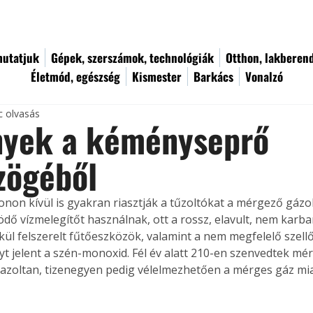
utatjuk
Gépek, szerszámok, technológiák
Otthon, lakberen
Életmód, egészség
Kismester
Barkács
Vonalzó
c olvasás
yek a kéményseprő
zögéből
onon kívül is gyakran riasztják a tűzoltókat a mérgező gázok 
dő vízmelegítőt használnak, ott a rossz, elavult, nem karban
kül felszerelt fűtőeszközök, valamint a nem megfelelő szell
yt jelent a szén-monoxid. Fél év alatt 210-en szenvedtek mé
igazoltan, tizenegyen pedig vélelmezhetően a mérges gáz mia