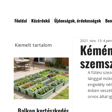
Főoldal
Közérdekű
Újdonságok, érdekességek
Bem
2021. nov. 13.
4 per
Kémén
Kiemelt tartalom
szems
A fűtési szez
lánggal műkö
engedély nél
évben veszél
orvos által 
Balkon kertészkedés