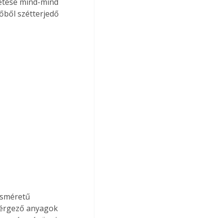
getése mind-mind 
ből szétterjedő 
isméretű 
 mérgező anyagok 