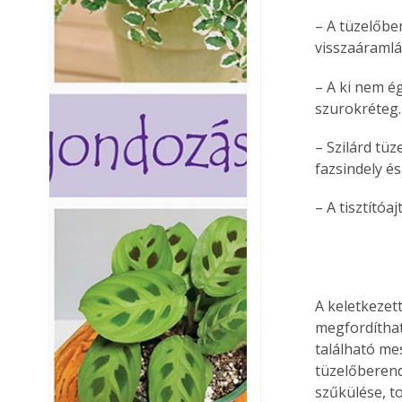
– A tüzelőbe
visszaáramlá
– A ki nem é
szurokréteg.
– Szilárd tü
fazsindely é
– A tisztítóa
A keletkezet
megfordíthat
található me
tüzelőberend
szűkülése, to