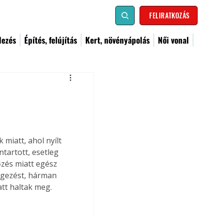
FELIRATKOZÁS
dezés
Építés, felújítás
Kert, növényápolás
Női vonal
miatt, ahol nyílt 
tartott, esetleg 
őzés miatt egész 
rgezést, hárman 
tt haltak meg.