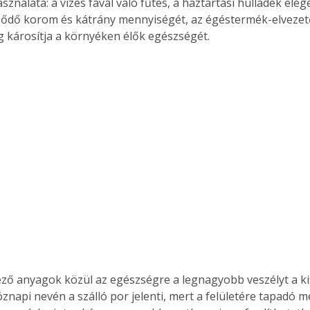
ználata: a vizes fával való fűtés, a háztartási hulladék elé
ződő korom és kátrány mennyiségét, az égéstermék-elvezető
g károsítja a környéken élők egészségét.
ző anyagok közül az egészségre a legnagyobb veszélyt a k
öznapi nevén a szálló por jelenti, mert a felületére tapadó