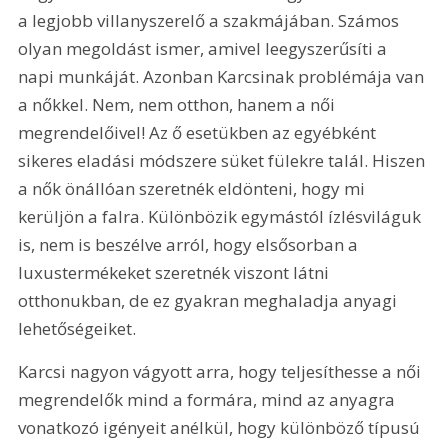
a legjobb villanyszerelő a szakmájában. Számos 
olyan megoldást ismer, amivel leegyszerűsíti a 
napi munkáját. Azonban Karcsinak problémája van 
a nőkkel. Nem, nem otthon, hanem a női 
megrendelőivel! Az ő esetükben az egyébként 
sikeres eladási módszere süket fülekre talál. Hiszen 
a nők önállóan szeretnék eldönteni, hogy mi 
kerüljön a falra. Különbözik egymástól ízlésviláguk 
is, nem is beszélve arról, hogy elsősorban a 
luxustermékeket szeretnék viszont látni 
otthonukban, de ez gyakran meghaladja anyagi 
lehetőségeiket.
Karcsi nagyon vágyott arra, hogy teljesíthesse a női 
megrendelők mind a formára, mind az anyagra 
vonatkozó igényeit anélkül, hogy különböző típusú 