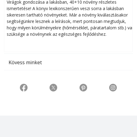
Virágok gondozása a lakásban, 40+10 növény részletes
ismertetése! A könyv lexikonszerűen veszi sorra a lakásban
s
sikeresen tart­ha­tó növényeket. Már a növény kiválasztásakor
h
segítségünkre lesznek a leírások, mert pontosan megtudjuk,
k
hogy milyen körülményekre (hőmérséklet, páratartalom stb.) van
szüksége a növénynek az egészséges fejlődéshez.
t
Kövess minket