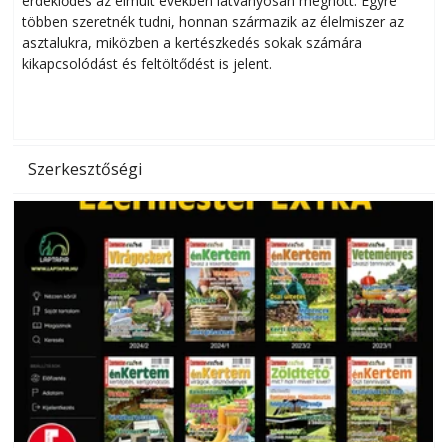
érdeklődés az elmúlt években látványosan megnőtt. Egyre
többen szeretnék tudni, honnan származik az élelmiszer az
l
asztalukra, miközben a kertészkedés sokak számára
kikapcsolódást és feltöltődést is jelent.
é
d
Szerkesztőségi