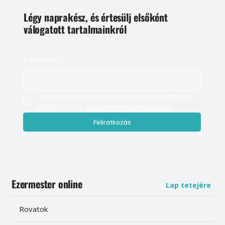
Légy naprakész, és értesülj elsőként
válogatott tartalmainkról
E-mail cím
*
Igen, szeretnék feliratkozni, és elfogadom az 
adatkezelést. 
Adatvédelmi tájékoztató
Feliratkozás
Ezermester online
Lap tetejére
Rovatok