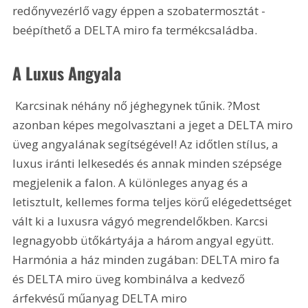
redőnyvezérlő vagy éppen a szobatermosztát - 
beépíthető a DELTA miro fa termékcsaládba.
A Luxus Angyala
 Karcsinak néhány nő jéghegynek tűnik. ?Most 
azonban képes megolvasztani a jeget a DELTA miro 
üveg angyalának segítségével! Az időtlen stílus, a 
luxus iránti lelkesedés és annak minden szépsége 
megjelenik a falon. A különleges anyag és a 
letisztult, kellemes forma teljes körű elégedettséget 
vált ki a luxusra vágyó megrendelőkben. Karcsi 
legnagyobb ütőkártyája a három angyal együtt. 
Harmónia a ház minden zugában: DELTA miro fa 
és DELTA miro üveg kombinálva a kedvező 
árfekvésű műanyag DELTA miro 