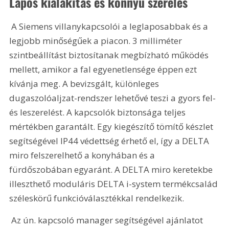
Lapos kialakítás és könnyű szerelés
 A Siemens villanykapcsolói a leglaposabbak és a 
legjobb minőségűek a piacon. 3 milliméter 
szintbeállítást biztosítanak megbízható működés 
mellett, amikor a fal egyenetlensége éppen ezt 
kívánja meg. A bevizsgált, különleges 
dugaszolóaljzat-rendszer lehetővé teszi a gyors fel- 
és leszerelést. A kapcsolók biztonsága teljes 
mértékben garantált. Egy kiegészítő tömítő készlet 
segítségével IP44 védettség érhető el, így a DELTA 
miro felszerelhető a konyhában és a 
fürdőszobában egyaránt. A DELTA miro keretekbe 
illeszthető moduláris DELTA i-system termékcsalád 
széleskörű funkcióválasztékkal rendelkezik.
 Az ún. kapcsoló manager segítségével ajánlatot 