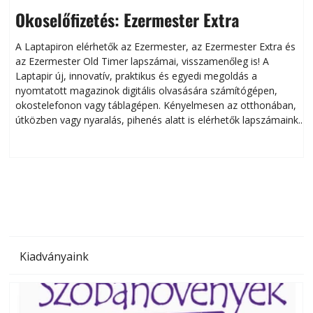
Okoselőfizetés: Ezermester Extra
A Laptapiron elérhetők az Ezermester, az Ezermester Extra és
az Ezermester Old Timer lapszámai, visszamenőleg is! A
Laptapir új, innovatív, praktikus és egyedi megoldás a
L
nyomtatott magazinok digitális olvasására számítógépen,
okostelefonon vagy táblagépen. Kényelmesen az otthonában,
útközben vagy nyaralás, pihenés alatt is elérhetők lapszámaink.
ú
Bárhol, bármikor, akár külföldön élve vagy dolgozva is
B
olvashatók az Ezermester lapszámai. A Laptapir kényelmes
megoldás, mert: – t
Kiadványaink