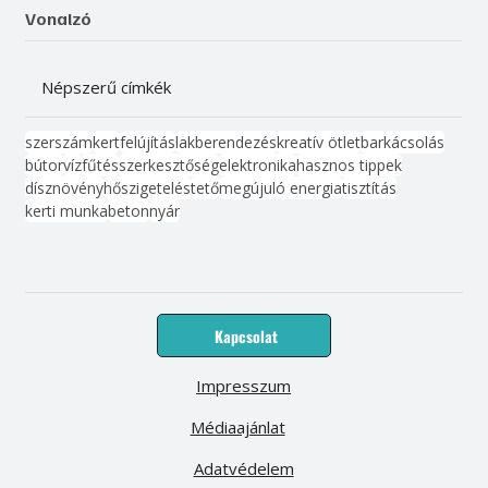
Vonalzó
Népszerű címkék
szerszám
kert
felújítás
lakberendezés
kreatív ötlet
barkácsolás
bútor
víz
fűtés
szerkesztőség
elektronika
hasznos tippek
dísznövény
hőszigetelés
tető
megújuló energia
tisztítás
kerti munka
beton
nyár
Kapcsolat
Impresszum
Médiaajánlat
Adatvédelem