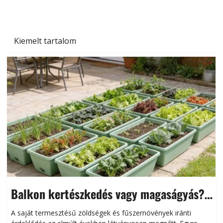
Kiemelt tartalom
Balkon kertészkedés vagy magaságyás?
Helytakarékos kertészkedés
A saját termesztésű zöldségek és fűszernövények iránti