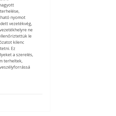
hagyott 
terhelése, 
tható nyomot 
dett vezetékvég, 
vezetékhelyre ne 
llenőriztettük le 
zatot kilenc 
etni. Ez 
yeket a szerelés, 
m terheltek, 
veszélyforrássá 