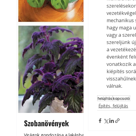
szerelésekor
vezetékvégeke
mechanikus s
hagy maga ut
vagy a szere
szereljünk új
a vezetékezé
évenként felü
vonatkozik a
kiépítés sor
visszahűlnek
válnak.
felújítás
kapcsoló
Építés, felújítás
Szobanövények
Virágoskert: k
teraszon, laká
Virágok gondozása a lakásban,