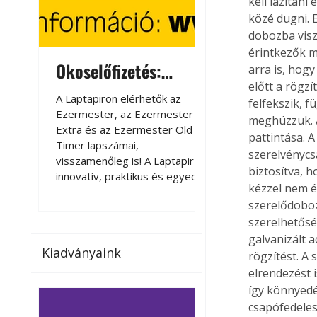
kell lazítani
közé dugni. 
dobozba visz
érintkezők m
Okoselőfizetés:
Okoselőfizetés
arra is, hog
előtt a rögzí
Ezermester Extra
A Laptapiron elérhetők az
A Laptapiron elérhető
felfekszik, f
Ezermester, az Ezermester
Ezermester, az Ezer
meghúzzuk. A
Extra és az Ezermester Old
Extra és az Ezermest
pattintása. A
Timer lapszámai,
Timer lapszámai,
szerelvénycsa
visszamenőleg is! A Laptapir új,
visszamenőleg is! A La
biztosítva, 
innovatív, praktikus és egyedi
innovatív, praktikus 
kézzel nem é
megoldás a nyomtatott
megoldás a nyomtato
szerelődoboz
magazinok digitális olvasására
magazinok digitális o
szerelhetősé
számítógépen, okostelefonon
számítógépen, okost
vagy táblagépen. Kényelmesen
vagy táblagépen. Ké
galvanizált 
Kiadványaink
az otthonában, útközben vagy
az otthonában, útköz
rögzítést. A
nyaralás, pihenés alatt is
nyaralás, pihenés alat
elrendezést 
elérhetők lapszámaink. Bárhol,
elérhetők lapszámaink
így könnyedé
bármikor, akár külföldön élve
bármikor, akár külföld
csapófedeles
vagy dolgozva is olvashatók az
vagy dolgozva is olv