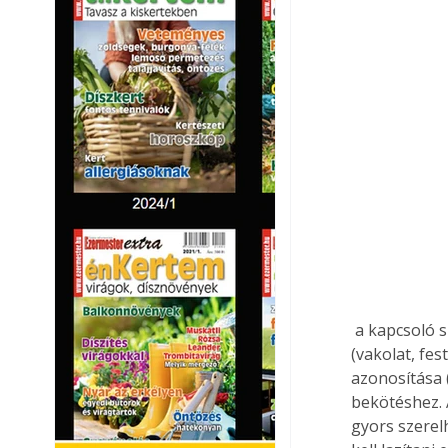
 a kapcsoló számára beépített doboz megtisztítása az esetleges szennyeződésektől 
(vakolat, fes
azonosítása 
bekötéshez.
gyors szere