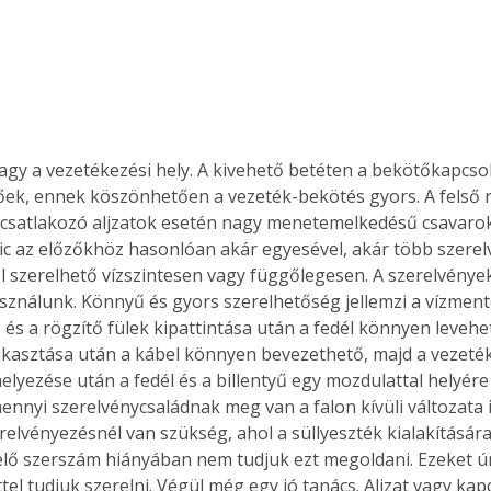
gy a vezetékezési hely. A kivehető betéten a bekötőkapcs
ek, ennek köszönhetően a vezeték-bekötés gyors. A felső r
, csatlakozó aljzatok esetén nagy menetemelkedésű csavarokk
ic az előzőkhöz hasonlóan akár egyesével, akár több szerel
l szerelhető vízszintesen vagy függőlegesen. A szerelvénye
sználunk. Könnyű és gyors szerelhetőség jellemzi a vízment
yű és a rögzítő fülek kipattintása után a fedél könnyen levehe
ukasztása után a kábel könnyen bevezethető, majd a vezeték
elyezése után a fedél és a billentyű egy mozdulattal helyére
ennyi szerelvénycsaládnak meg van a falon kívüli változata is
relvényezésnél van szükség, ahol a süllyeszték kialakítására
lő szerszám hiányában nem tudjuk ezt megoldani. Ezeket ún
el tudjuk szerelni. Végül még egy jó tanács. Aljzat vagy kap