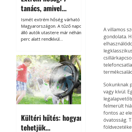
tanács, amivel
megóvhatjuk
Ismét extrém hőség várható
autónkat a nyári
Magyarországon. A tűző napon
A villamos s
álló autók utastere már néhány
károktól
gondolata. H
perc alatt rendkívül
elhasználódo
felmelegszik, és rövid időn belül
legklassziku
akár a 60-70 °C-ot is
csillárkapcso
megközelítheti. Ez nemcsak a
telefoncsatl
beszállást teszi kellemetlenné,
hanem az autó állapotára és a
termékcsalád
benne hagyott tárgyakra is
káros hatással lehet. Néhány
Sokunknak p
egyszerű óvintézkedéssel
vagy kívül. E
azonban jelentősen
legalapvetőb
csökkenthetjük a hőség káros
felmerült hi
hatásait.
fontos az el
Kültéri hűtés: hogyan
óvatosság. T
tehetjük
földvezetéket