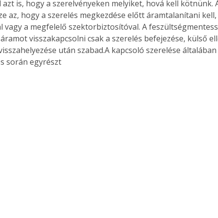
 azt is, hogy a szerelvényeken melyiket, hová kell kötnünk. 
ze az, hogy a szerelés megkezdése előtt áramtalanítani kell,
al vagy a megfelelő szektorbiztosítóval. A feszültségmentess
 áramot visszakapcsolni csak a szerelés befejezése, külső el
visszahelyezése után szabad.A kapcsoló szerelése általában ö
és során egyrészt