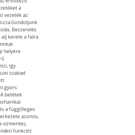
az érintkező 
zetéket a 
ó vezeték az 
yozza.Gondoljunk 
olás. Beszerelés 
lj kerete a falra 
rmokat 
p helyére 
rű 
zi, így 
szei szabad 
tt 
i gyors 
 A betétek 
echanikai 
és a függőleges 
zerkezete azonos, 
a vízmentes, 
inden funkciót 