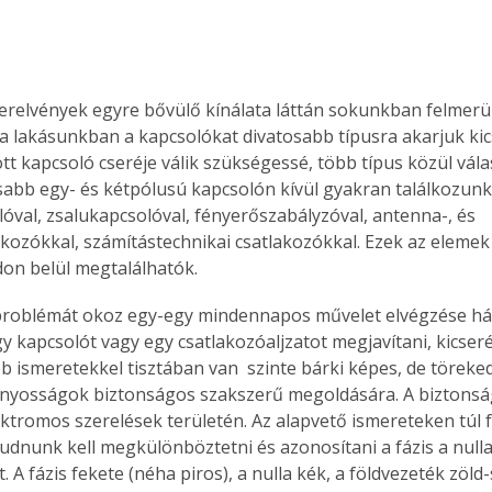
zerelvények egyre bővülő kínálata láttán sokunkban felmerül
a lakásunkban a kapcsolókat divatosabb típusra akarjuk kics
tt kapcsoló cseréje válik szükségessé, több típus közül vála
sabb egy- és kétpólusú kapcsolón kívül gyakran találkozunk
lóval, zsalukapcsolóval, fényerőszabályzóval, antenna-, és 
akozókkal, számítástechnikai csatlakozókkal. Ezek az elemek
on belül megtalálhatók.
roblémát okoz egy-egy mindennapos művelet elvégzése há
gy kapcsolót vagy egy csatlakozóaljzatot megjavítani, kicseréln
b ismeretekkel tisztában van  szinte bárki képes, de töreked
ányosságok biztonságos szakszerű megoldására. A biztons
ektromos szerelések területén. Az alapvető ismereteken túl f
udnunk kell megkülönböztetni és azonosítani a fázis a nulla
. A fázis fekete (néha piros), a nulla kék, a földvezeték zöld-