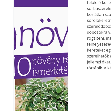
felölelő kol
Ezermester lapszámai. A
Ezermester lapszámai
sorbaszerelés
Laptapir kényelmes megoldás,
Laptapir kényelmes 
korlátlan sz
mert: – t
mert: – t
sorolókeretr
szerelődoboz
dobozokra va
rögzíteni, m
felhelyezésé
kereteket eg
szerelhetők a
jellemzi őke
történik. A 