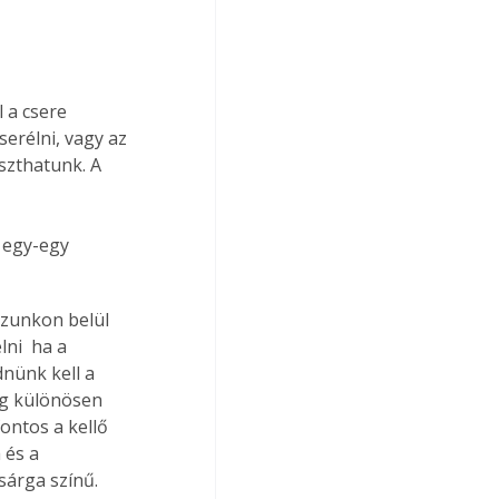
 a csere 
erélni, vagy az 
szthatunk. A 
 
 egy-egy 
zunkon belül 
i  ha a 
nünk kell a 
ág különösen 
ontos a kellő 
 és a 
sárga színű. 