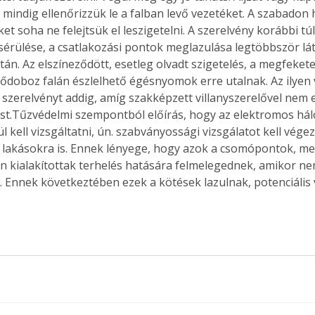
 mindig ellenőrizzük le a falban levő vezetéket. A szabadon 
t soha ne felejtsük el leszigetelni. A szerelvény korábbi túl
érülése, a csatlakozási pontok meglazulása legtöbbször lá
án. Az elszíneződött, esetleg olvadt szigetelés, a megfekete
lődoboz falán észlelhető égésnyomok erre utalnak. Az ilyen 
 szerelvényt addig, amíg szakképzett villanyszerelővel nem e
st.Tűzvédelmi szempontból előírás, hogy az elektromos háló
l kell vizsgáltatni, ún. szabványossági vizsgálatot kell végezt
 lakásokra is. Ennek lényege, hogy azok a csomópontok, mel
án kialakítottak terhelés hatására felmelegednek, amikor ne
. Ennek következtében ezek a kötések lazulnak, potenciális 
ertben,
Gyógyító növények: a
sban
természet kincsei az