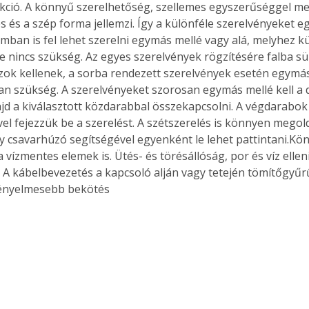
lekció. A könnyű szerelhetőség, szellemes egyszerűséggel me
. A
 és a szép forma jellemzi. Így a különféle szerelvényeket eg
megoldás,
ámban is fel lehet szerelni egymás mellé vagy alá, melyhez k
e nincs szükség. Az egyes szerelvények rögzítésére falba sül
ok kellenek, a sorba rendezett szerelvények esetén egymá
n szükség. A szerelvényeket szorosan egymás mellé kell a
ajd a kiválasztott közdarabbal összekapcsolni. A végdarabok 
vel fejezzük be a szerelést. A szétszerelés is könnyen megol
y csavarhúzó segítségével egyenként le lehet pattintani.Kö
 vízmentes elemek is. Ütés- és törésállóság, por és víz ellen
t. A kábelbevezetés a kapcsoló alján vagy tetején tömítőgyűr
kényelmesebb bekötés 