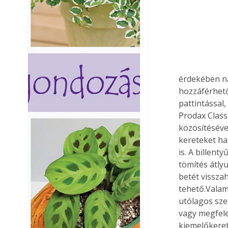
érdekében na
hozzáférhető
pattintással
Prodax Class
közösítéséve
kereteket ha
is. A billent
tömítés átly
betét visszah
tehető.Valam
utólagos sze
vagy megfele
kiemelőkerett