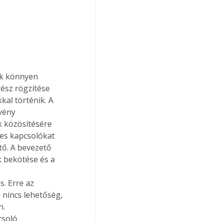
ok könnyen 
ész rögzítése 
al történik. A 
vény 
k közösítésére 
es kapcsolókat 
tő. A bevezető 
 bekötése és a 
 
. Erre az 
 nincs lehetőség, 
. 
csoló 