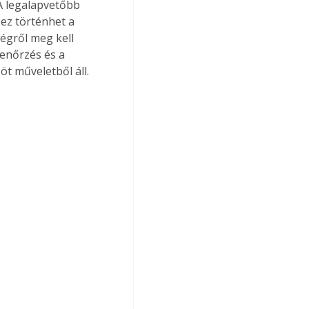
A legalapvetőbb 
 ez történhet a 
égről meg kell 
lenőrzés és a 
t műveletből áll. 