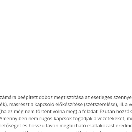
ték), másrészt a kapcsoló előkészítése (szétszerelése), ill. a 
(ha ez még nem történt volna meg) a feladat. Ezután hozzá
 Amennyiben nem rugós kapcsok fogadják a vezetékeket, m
lhetőséget és hosszú távon megbízható csatlakozást eredm