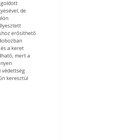
goldott 
yesével, de 
ülön 
lyesztett 
shoz erősíthető 
 dobozban 
és a keret 
dható, mert a 
nnyen 
i védettség 
űn keresztül 