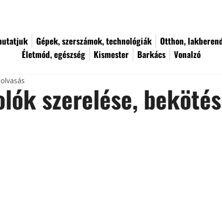
utatjuk
Gépek, szerszámok, technológiák
Otthon, lakberen
Életmód, egészség
Kismester
Barkács
Vonalzó
 olvasás
lók szerelése, beköté