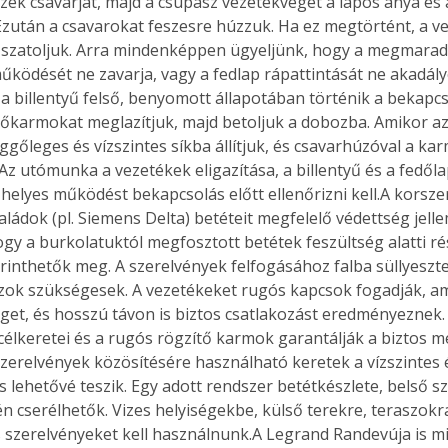
 ezek csavarját, majd a csupasz vezetékvéget a lapos anya és 
Ezután a csavarokat feszesre húzzuk. Ha ez megtörtént, a ve
szatoljuk. Arra mindenképpen ügyeljünk, hogy a megmarad
űködését ne zavarja, vagy a fedlap rápattintását ne akadál
Együtt jobban megéri!
y a billentyű felső, benyomott állapotában történik a bekapcs
tőkarmokat meglazítjuk, majd betoljuk a dobozba. Amikor az a
Bővebb információ itt!
k az
Együtt jobban megéri! A
üggőleges és vízszintes síkba állítjuk, és csavarhúzóval a ka
mester
könyvek tetszőleges
z utómunka a vezetékek eligazítása, a billentyű és a fedőla
er Old
párosítással kedvezményes
 helyes működést bekapcsolás előtt ellenőrizni kell.A korsze
áron, 0 Ft postaköltséggel
ládok (pl. Siemens Delta) betéteit megfelelő védettség jellem
ptapir új,
megrendelhetők!
hogy a burkolatuktól megfosztott betétek feszültség alatti ré
és egyedi
rinthetők meg. A szerelvények felfogásához falba süllyeszte
tt
ok szükségesek. A vezetékeket rugós kapcsok fogadják, am
lvasására
get, és hosszú távon is biztos csatlakozást eredményeznek.
elefonon
nyelmesen
acélkeretei és a rugós rögzítő karmok garantálják a biztos m
ben vagy
 szerelvények közösítésére használható keretek a vízszintes 
t is
is lehetővé teszik. Egy adott rendszer betétkészlete, belső s
. Bárhol,
n cserélhetők. Vizes helyiségekbe, külső terekre, teraszokr
ön élve
 szerelvényeket kell használnunk.A Legrand Randevúja is m
ashatók az