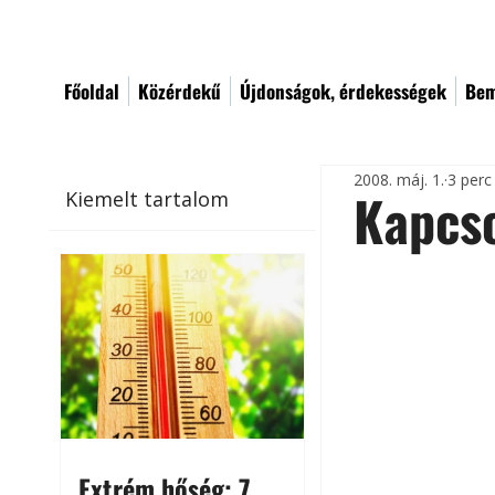
Főoldal
Közérdekű
Újdonságok, érdekességek
Bem
2008. máj. 1.
3 perc
Kapcso
Kiemelt tartalom
Extrém hőség: 7