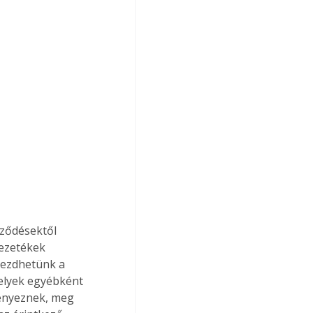
vezetékek 
kezdhetünk a 
elyek egyébként 
ényeznek, meg 