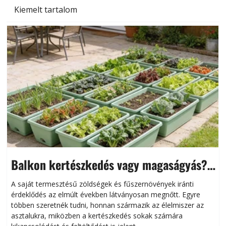
Kiemelt tartalom
Balkon kertészkedés vagy magaságyás?
Helytakarékos kertészkedés
A saját termesztésű zöldségek és fűszernövények iránti
érdeklődés az elmúlt években látványosan megnőtt. Egyre
többen szeretnék tudni, honnan származik az élelmiszer az
l
asztalukra, miközben a kertészkedés sokak számára