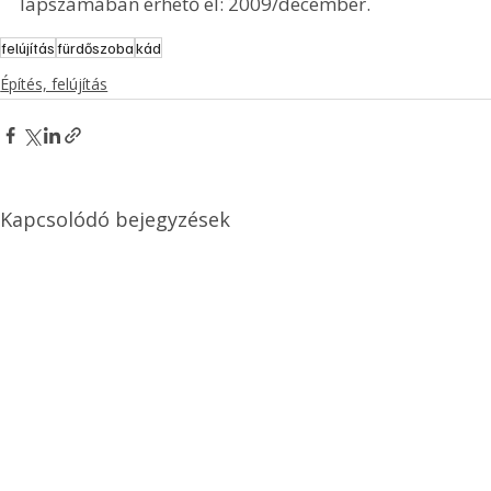
lapszámában érhető el: 2009/december.
felújítás
fürdőszoba
kád
Építés, felújítás
Kapcsolódó bejegyzések