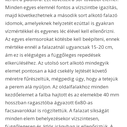
Minden egyes elemnél fontos a vízszintbe igazítás, 
majd következhetnek a második sort alkotó falazó 
idomok, amelyeknek helyzetét ezúttal is gyakran 
vízmértékkel és egyenes léc élével kell ellenőrizni. 
Az egyes elemsorokat kötésbe kell beépíteni, ennek 
mértéke ennél a falazatnál ugyancsak 15-20 cm, 
ám ez is elégséges a függőleges repedések 
elkerüléséhez. Az utolsó sort alkotó mindegyik 
elemet pontosan a kád csekély lejtését követő 
méretre fűrészeltük, mégpedig úgy, hogy a tetejük 
a perem alá nyúljon. Az oldalfalakhoz minden 
kezdőelemet a falba hajtott és az elemekbe 40 mm 
hosszban ragasztóba ágyazott 6x80-as 
facsavarokkal is rögzítettük. A falazat síkságát 
minden elem behelyezésekor vízszintesen, 
függőlegesen és átlós irányban is ellenőriztük. A 