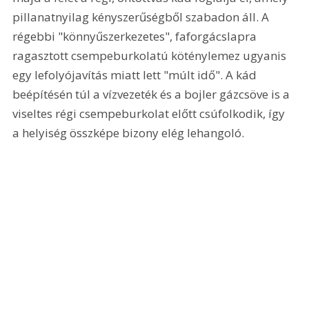
pillanatnyilag kényszerűségből szabadon áll. A 
régebbi "könnyűszerkezetes", faforgácslapra 
ragasztott csempeburkolatú köténylemez ugyanis 
egy lefolyójavítás miatt lett "múlt idő". A kád 
beépítésén túl a vízvezeték és a bojler gázcsöve is a 
viseltes régi csempeburkolat előtt csúfolkodik, így 
a helyiség összképe bizony elég lehangoló.