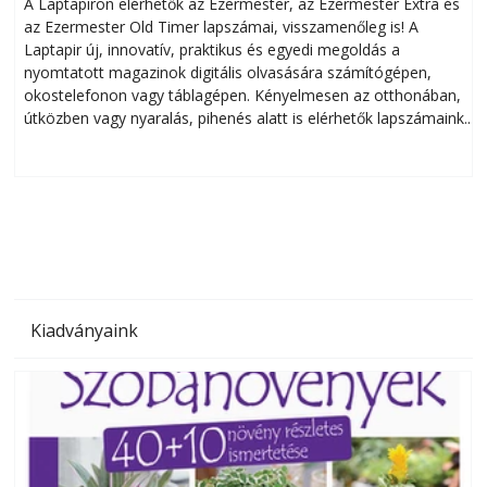
A Laptapiron elérhetők az Ezermester, az Ezermester Extra és
az Ezermester Old Timer lapszámai, visszamenőleg is! A
Laptapir új, innovatív, praktikus és egyedi megoldás a
L
nyomtatott magazinok digitális olvasására számítógépen,
okostelefonon vagy táblagépen. Kényelmesen az otthonában,
útközben vagy nyaralás, pihenés alatt is elérhetők lapszámaink.
ú
Bárhol, bármikor, akár külföldön élve vagy dolgozva is
B
olvashatók az Ezermester lapszámai. A Laptapir kényelmes
megoldás, mert: – t
Kiadványaink