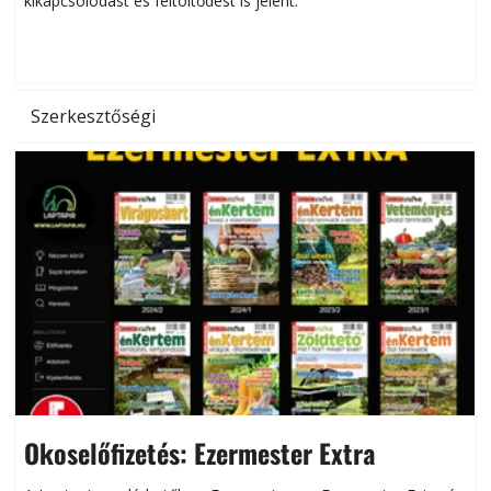
kikapcsolódást és feltöltődést is jelent.
é
d
Szerkesztőségi
Okoselőfizetés: Ezermester Extra