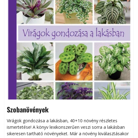
Szobanövények
Virágok gondozása a lakásban, 40+10 növény részletes
ismertetése! A könyv lexikonszerűen veszi sorra a lakásban
s
sikeresen tart­ha­tó növényeket. Már a növény kiválasztásakor
h