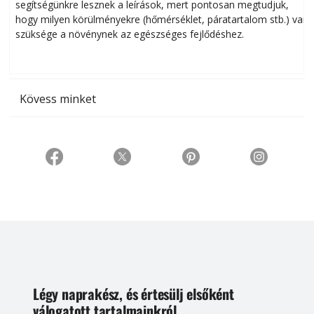
segítségünkre lesznek a leírások, mert pontosan megtudjuk,
k
hogy milyen körülményekre (hőmérséklet, páratartalom stb.) van
szüksége a növénynek az egészséges fejlődéshez.
t
Kövess minket
Légy naprakész, és értesülj elsőként
válogatott tartalmainkról