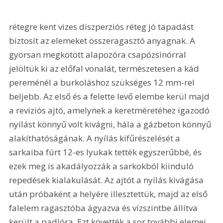
rétegre kent vizes diszperziós réteg jó tapadást 
biztosít az elemeket összeragasztó anyagnak. A 
gyorsan megkötött alapozóra csapózsinórral 
jelöltük ki az előfal vonalát, természetesen a kád 
pereménél a burkoláshoz szükséges 12 mm-rel 
beljebb. Az első és a felette levő elembe kerül majd 
a revíziós ajtó, amelynek a keretméretéhez igazodó 
nyílást könnyű volt kivágni, hála a gázbeton könnyű 
alakíthatóságának. A nyílás kifűrészelését a 
sarkaiba fúrt 12-es lyukak tették egyszerűbbé, és 
ezek meg is akadályozzák a sarkokból kiinduló 
repedések kialakulását. Az ajtót a nyílás kivágása 
után próbaként a helyére illesztettük, majd az első 
falelem ragasztóba ágyazva és vízszintbe állítva 
került a padlóra. Ezt követték a sor további elemei. 