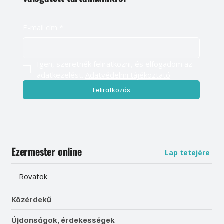
E-mail cím
*
Igen, szeretnék feliratkozni, és elfogadom az 
adatkezelést. 
Adatvédelmi tájékoztató
Feliratkozás
Ezermester online
Lap tetejére
Rovatok
Közérdekű
Újdonságok, érdekességek