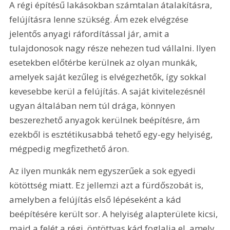
A régi építésű lakásokban számtalan átalakításra, 
felújításra lenne szükség. Ám ezek elvégzése 
jelentős anyagi ráfordítással jár, amit a 
tulajdonosok nagy része nehezen tud vállalni. Ilyen 
esetekben előtérbe kerülnek az olyan munkák, 
amelyek saját kezűleg is elvégezhetők, így sokkal 
kevesebbe kerül a felújítás. A saját kivitelezésnél 
ugyan általában nem túl drága, könnyen 
beszerezhető anyagok kerülnek beépítésre, ám 
ezekből is esztétikusabbá tehető egy-egy helyiség, 
mégpedig megfizethető áron.
Az ilyen munkák nem egyszerűek a sok egyedi 
kötöttség miatt. Ez jellemzi azt a fürdőszobát is, 
amelyben a felújítás első lépéseként a kád 
beépítésére került sor. A helyiség alapterülete kicsi, 
majd a felét a régi, öntöttvas kád foglalja el, amely 