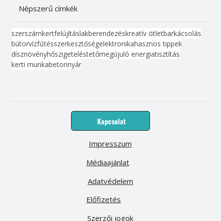
Népszerű címkék
szerszám
kert
felújítás
lakberendezés
kreatív ötlet
barkácsolás
bútor
víz
fűtés
szerkesztőség
elektronika
hasznos tippek
dísznövény
hőszigetelés
tető
megújuló energia
tisztítás
kerti munka
beton
nyár
Kapcsolat
Impresszum
Médiaajánlat
Adatvédelem
Előfizetés
Szerzői jogok