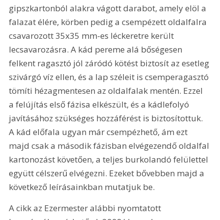
gipszkartonból alakra vágott darabot, amely elöl a 
falazat élére, körben pedig a csempézett oldalfalra 
csavarozott 35x35 mm-es léckeretre került 
lecsavarozásra. A kád pereme alá bőségesen 
felkent ragasztó jól záródó kötést biztosít az esetleg 
szivárgó víz ellen, és a lap széleit is csemperagasztó 
tömíti hézagmentesen az oldalfalak mentén. Ezzel 
a felújítás első fázisa elkészült, és a kádlefolyó 
javításához szükséges hozzáférést is biztosítottuk. 
A kád előfala ugyan már csempézhető, ám ezt 
majd csak a második fázisban elvégezendő oldalfal 
kartonozást követően, a teljes burkolandó felülettel 
együtt célszerű elvégezni. Ezeket bővebben majd a 
következő leírásainkban mutatjuk be.
A cikk az Ezermester alábbi nyomtatott 