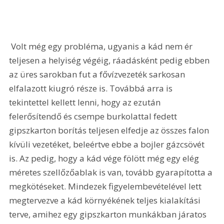
 Volt még egy probléma, ugyanis a kád nem ér 
teljesen a helyiség végéig, ráadásként pedig ebben 
az üres sarokban fut a fővízvezeték sarkosan 
elfalazott kiugró része is. Továbbá arra is 
tekintettel kellett lenni, hogy az ezután 
felerősítendő és csempe burkolattal fedett 
gipszkarton borítás teljesen elfedje az összes falon 
kívüli vezetéket, beleértve ebbe a bojler gázcsövét 
is. Az pedig, hogy a kád vége fölött még egy elég 
méretes szellőzőablak is van, tovább gyarapította a 
megkötéseket. Mindezek figyelembevételével lett 
megtervezve a kád környékének teljes kialakítási 
terve, amihez egy gipszkarton munkákban járatos 