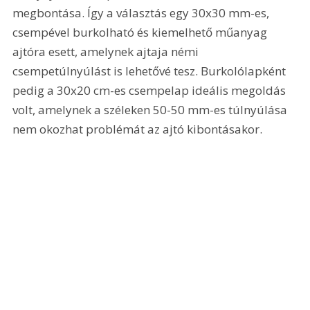
megbontása. Így a választás egy 30x30 mm-es, 
csempével burkolható és kiemelhető műanyag 
ajtóra esett, amelynek ajtaja némi 
csempetúlnyúlást is lehetővé tesz. Burkolólapként 
pedig a 30x20 cm-es csempelap ideális megoldás 
volt, amelynek a széleken 50-50 mm-es túlnyúlása 
nem okozhat problémát az ajtó kibontásakor.