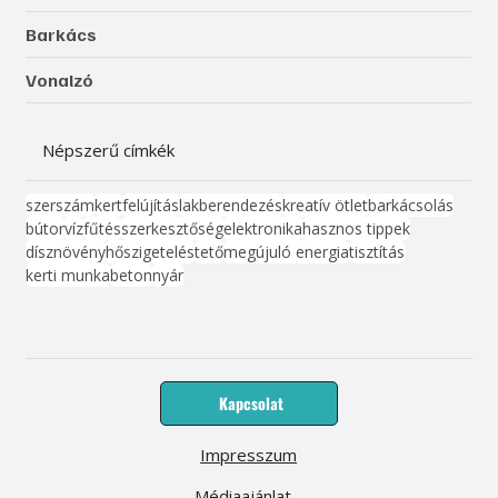
Barkács
Vonalzó
Népszerű címkék
szerszám
kert
felújítás
lakberendezés
kreatív ötlet
barkácsolás
bútor
víz
fűtés
szerkesztőség
elektronika
hasznos tippek
dísznövény
hőszigetelés
tető
megújuló energia
tisztítás
kerti munka
beton
nyár
Kapcsolat
Impresszum
Médiaajánlat