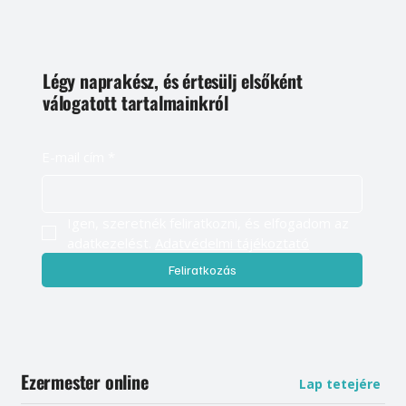
Légy naprakész, és értesülj elsőként
válogatott tartalmainkról
E-mail cím
*
Igen, szeretnék feliratkozni, és elfogadom az 
adatkezelést. 
Adatvédelmi tájékoztató
Feliratkozás
Ezermester online
Lap tetejére