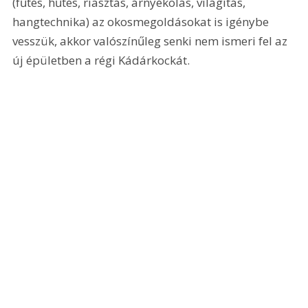
(fűtés, hűtés, riasztás, árnyékolás, világítás, 
hangtechnika) az okosmegoldásokat is igénybe 
vesszük, akkor valószínűleg senki nem ismeri fel az 
új épületben a régi Kádárkockát.