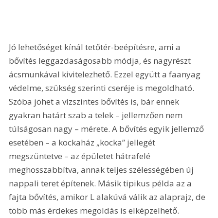
Jó lehetőséget kínál tetőtér-beépítésre, ami a 
bővítés leggazdaságosabb módja, és nagyrészt 
ácsmunkával kivitelezhető. Ezzel együtt a faanyag 
védelme, szükség szerinti cseréje is megoldható. 
Szóba jöhet a vízszintes bővítés is, bár ennek 
gyakran határt szab a telek – jellemzően nem 
túlságosan nagy – mérete. A bővítés egyik jellemző 
esetében – a kockaház „kocka” jellegét 
megszüntetve – az épületet hátrafelé 
meghosszabbítva, annak teljes szélességében új 
nappali teret építenek. Másik tipikus példa az a 
fajta bővítés, amikor L alakúvá válik az alaprajz, de 
több más érdekes megoldás is elképzelhető.