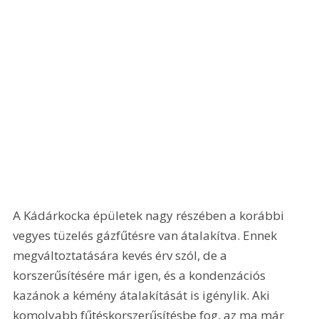
A Kádárkocka épületek nagy részében a korábbi 
vegyes tüzelés gázfűtésre van átalakítva. Ennek 
megváltoztatására kevés érv szól, de a 
korszerűsítésére már igen, és a kondenzációs 
kazánok a kémény átalakítását is igénylik. Aki 
komolyabb fűtéskorszerűsítésbe fog, az ma már 