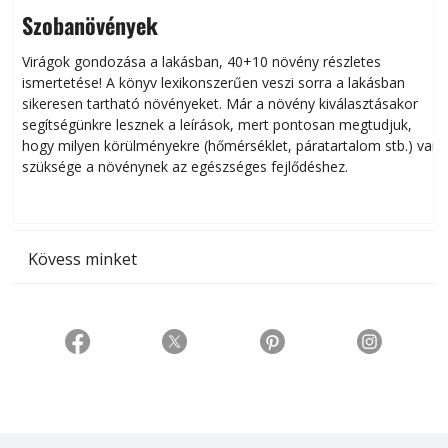
Szobanövények
Virágok gondozása a lakásban, 40+10 növény részletes
ismertetése! A könyv lexikonszerűen veszi sorra a lakásban
s
sikeresen tart­ha­tó növényeket. Már a növény kiválasztásakor
h
segítségünkre lesznek a leírások, mert pontosan megtudjuk,
k
hogy milyen körülményekre (hőmérséklet, páratartalom stb.) van
szüksége a növénynek az egészséges fejlődéshez.
t
Kövess minket