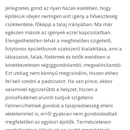
Jellegzetes gond az ilyen házak esetében, hogy 
építésük idején nemigen volt igény a hőveszteség 
csökkentése, főképp a talaj irányában. Ma már 
egészen mások az igények ezzel kapcsolatban. 
Elengedhetetlen tehát a megfelelően szigetelő, 
folytonos épületburok szakszerű kialakítása, ami a 
lábazatok, falak, födémek és tetők esetében is 
következetesen végiggondolandó, megvalósítandó. 
Ezt utólag nem könnyű megcsinálni, hiszen ehhez 
fel kell szedni a padozatot. Ha van pince, akkor 
valamivel egyszerűbb a helyzet, hiszen a 
pincefödémet alulról tudjuk szigetelni. 
Felmerülhetnek gondok a talajnedvesség elleni 
védelemmel is; erről gyakran nem gondoskodtak 
megfelelően az egykori építők. Természetesen 
rendelkezésre állnak olyan javító megoldások, 