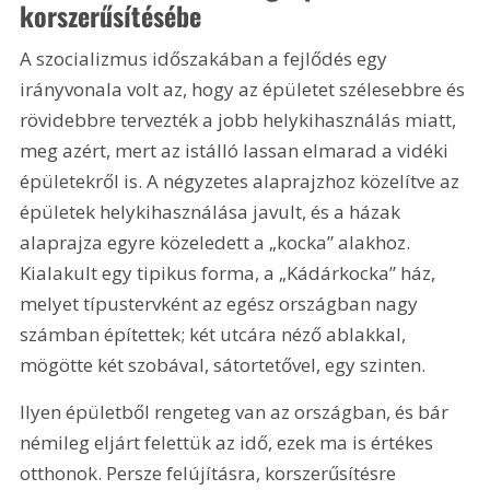
korszerűsítésébe
A szocializmus időszakában a fejlődés egy 
irányvonala volt az, hogy az épületet szélesebbre és 
rövidebbre tervezték a jobb helykihasználás miatt, 
meg azért, mert az istálló lassan elmarad a vidéki 
épületekről is. A négyzetes alaprajzhoz közelítve az 
épületek helykihasználása javult, és a házak 
alaprajza egyre közeledett a „kocka” alakhoz. 
Kialakult egy tipikus forma, a „Kádárkocka” ház, 
melyet típustervként az egész országban nagy 
számban építettek; két utcára néző ablakkal, 
mögötte két szobával, sátortetővel, egy szinten.
Ilyen épületből rengeteg van az országban, és bár 
némileg eljárt felettük az idő, ezek ma is értékes 
otthonok. Persze felújításra, korszerűsítésre 