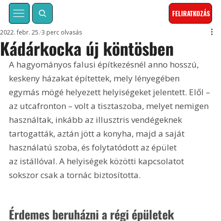
FELIRATKOZÁS
2022. febr. 25.
3 perc olvasás
Kádárkocka új köntösben
A hagyományos falusi építkezésnél anno hosszú, 
keskeny házakat építettek, mely lényegében 
egymás mögé helyezett helyiségeket jelentett. Elől – 
az utcafronton – volt a tisztaszoba, melyet nemigen 
használtak, inkább az illusztris vendégeknek 
tartogatták, aztán jött a konyha, majd a saját 
használatú szoba, és folytatódott az épület 
az istállóval. A helyiségek közötti kapcsolatot 
sokszor csak a tornác biztosította.
Érdemes beruházni a régi épületek 