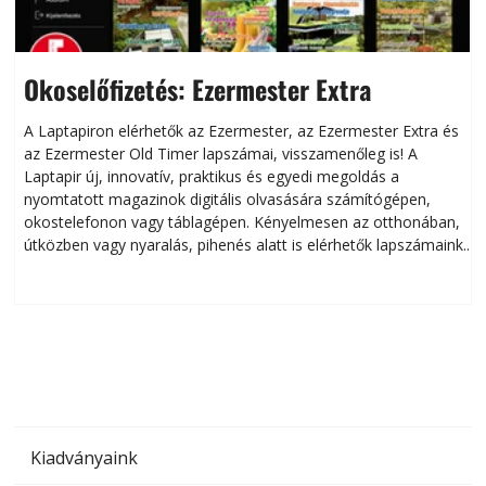
Okoselőfizetés: Ezermester Extra
A Laptapiron elérhetők az Ezermester, az Ezermester Extra és
az Ezermester Old Timer lapszámai, visszamenőleg is! A
Laptapir új, innovatív, praktikus és egyedi megoldás a
L
nyomtatott magazinok digitális olvasására számítógépen,
okostelefonon vagy táblagépen. Kényelmesen az otthonában,
útközben vagy nyaralás, pihenés alatt is elérhetők lapszámaink.
ú
Bárhol, bármikor, akár külföldön élve vagy dolgozva is
B
olvashatók az Ezermester lapszámai. A Laptapir kényelmes
megoldás, mert: – t
Kiadványaink