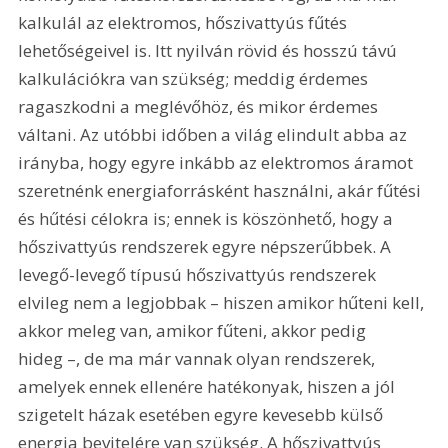
kalkulál az elektromos, hőszivattyús fűtés 
lehetőségeivel is. Itt nyilván rövid és hosszú távú 
kalkulációkra van szükség; meddig érdemes 
ragaszkodni a meglévőhöz, és mikor érdemes 
váltani. Az utóbbi időben a világ elindult abba az 
irányba, hogy egyre inkább az elektromos áramot 
szeretnénk energiaforrásként használni, akár fűtési 
és hűtési célokra is; ennek is köszönhető, hogy a 
hőszivattyús rendszerek egyre népszerűbbek. A 
levegő-levegő típusú hőszivattyús rendszerek 
elvileg nem a legjobbak – hiszen amikor hűteni kell, 
akkor meleg van, amikor fűteni, akkor pedig 
hideg –, de ma már vannak olyan rendszerek, 
amelyek ennek ellenére hatékonyak, hiszen a jól 
szigetelt házak esetében egyre kevesebb külső 
energia bevitelére van szükség. A hőszivattyús 