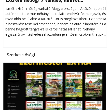
megóvhatjuk autónkat a nyári károktól
Ismét extrém hőség várható Magyarországon. A tűző napon álló
autók utastere már néhány perc alatt rendkívül felmelegszik, és
rövid időn belül akár a 60-70 °C-ot is megközelítheti. Ez nemcsak
n
a beszállást teszi kellemetlenné, hanem az autó állapotára és a
benne hagyott tárgyakra is káros hatással lehet. Néhány
egyszerű óvintézkedéssel azonban jelentősen csökkenthetjük a
hőség káros hatásait.
l
Szerkesztőségi