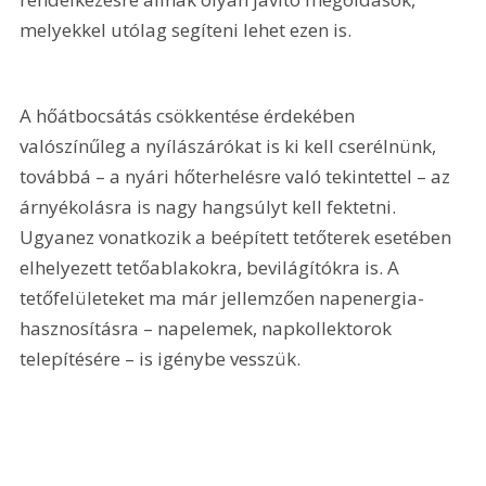
melyekkel utólag segíteni lehet ezen is.
A hőátbocsátás csökkentése érdekében 
valószínűleg a nyílászárókat is ki kell cserélnünk, 
továbbá – a nyári hőterhelésre való tekintettel – az 
árnyékolásra is nagy hangsúlyt kell fektetni. 
Ugyanez vonatkozik a beépített tetőterek esetében 
elhelyezett tetőablakokra, bevilágítókra is. A 
tetőfelületeket ma már jellemzően napenergia-
hasznosításra – napelemek, napkollektorok 
telepítésére – is igénybe vesszük.