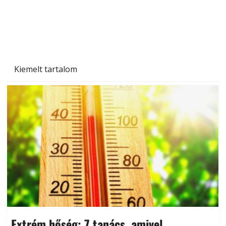
Beton járdalap készítése és lerakása – gyári
és saját készítésű megoldások
Kiemelt tartalom
Extrém hőség: 7 tanács, amivel