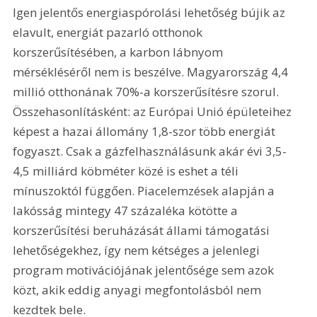
Igen jelentős energiaspórolási lehetőség bújik az 
elavult, energiát pazarló otthonok 
korszerűsítésében, a karbon lábnyom 
mérsékléséről nem is beszélve. Magyarország 4,4 
millió otthonának 70%-a korszerűsítésre szorul. 
Összehasonlításként: az Európai Unió épületeihez 
képest a hazai állomány 1,8-szor több energiát 
fogyaszt. Csak a gázfelhasználásunk akár évi 3,5-
4,5 milliárd köbméter közé is eshet a téli 
mínuszoktól függően. Piacelemzések alapján a 
lakósság mintegy 47 százaléka kötötte a 
korszerűsítési beruházását állami támogatási 
lehetőségekhez, így nem kétséges a jelenlegi 
program motivációjának jelentősége sem azok 
közt, akik eddig anyagi megfontolásból nem 
kezdtek bele.