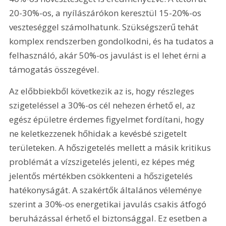
20-30%-os, a nyílászárókon keresztül 15-20%-os 
veszteséggel számolhatunk. Szükségszerű tehát 
komplex rendszerben gondolkodni, és ha tudatos a 
felhasználó, akár 50%-os javulást is el lehet érni a 
támogatás összegével.
Az előbbiekből következik az is, hogy részleges 
szigeteléssel a 30%-os cél nehezen érhető el, az 
egész épületre érdemes figyelmet fordítani, hogy 
ne keletkezzenek hőhidak a kevésbé szigetelt 
területeken. A hőszigetelés mellett a másik kritikus 
problémát a vízszigetelés jelenti, ez képes még 
jelentős mértékben csökkenteni a hőszigetelés 
hatékonyságát. A szakértők általános véleménye 
szerint a 30%-os energetikai javulás csakis átfogó 
beruházással érhető el biztonsággal. Ez esetben a 