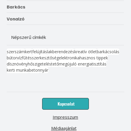
Barkács
Vonalzó
Népszerű címkék
szerszám
kert
felújítás
lakberendezés
kreatív ötlet
barkácsolás
bútor
víz
fűtés
szerkesztőség
elektronika
hasznos tippek
dísznövény
hőszigetelés
tető
megújuló energia
tisztítás
kerti munka
beton
nyár
Kapcsolat
Impresszum
Médiaajánlat