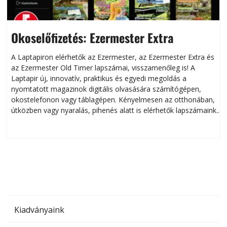
Okoselőfizetés: Ezermester Extra
A Laptapiron elérhetők az Ezermester, az Ezermester Extra és
az Ezermester Old Timer lapszámai, visszamenőleg is! A
Laptapir új, innovatív, praktikus és egyedi megoldás a
L
nyomtatott magazinok digitális olvasására számítógépen,
okostelefonon vagy táblagépen. Kényelmesen az otthonában,
útközben vagy nyaralás, pihenés alatt is elérhetők lapszámaink.
ú
Bárhol, bármikor, akár külföldön élve vagy dolgozva is
B
olvashatók az Ezermester lapszámai. A Laptapir kényelmes
megoldás, mert: – t
Kiadványaink