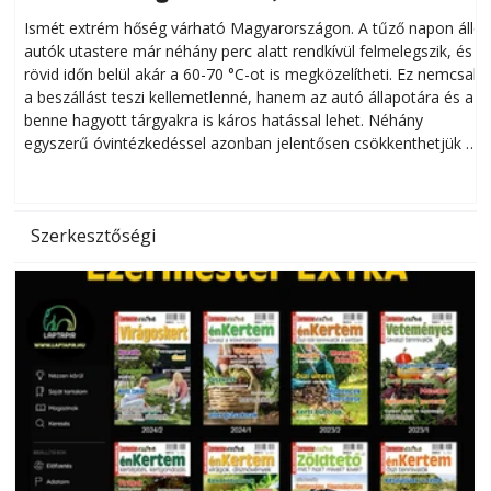
megóvhatjuk autónkat a nyári károktól
Ismét extrém hőség várható Magyarországon. A tűző napon álló
autók utastere már néhány perc alatt rendkívül felmelegszik, és
rövid időn belül akár a 60-70 °C-ot is megközelítheti. Ez nemcsak
n
a beszállást teszi kellemetlenné, hanem az autó állapotára és a
benne hagyott tárgyakra is káros hatással lehet. Néhány
egyszerű óvintézkedéssel azonban jelentősen csökkenthetjük a
hőség káros hatásait.
l
Szerkesztőségi