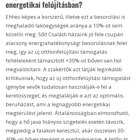
energetikai felújításban?
Ehhez képes a korszerű, illetve ezt a besorolási is 
meghaladó lakóegységek aránya a 10%-ot sem 
közelíti meg. Sőt! Családi házaink jó fele csupán 
alacsony energiahatékonysági besorolásnak felel 
meg, így az új otthonfelújítási támogatás 
feltételeként támasztott +30%-ot bőven van hol 
megvalósítani. A szakértők azt látják leginkább 
kritikusnak, hogy az új otthonfelújítási támogatást 
igénybe vevők tudatosan használják-e fel a 
keretösszeget, és megtalálják-e azt az optimális 
beruházást, ami a legnagyobb energetikai 
megtérülést jelenti. Általánosságban elmondható, 
hogy a hő java hiányos szigetelés esetén távozik, 
mégpedig a falakon keresztül, akár összesen 30-
40%-os hőveszteséget is eredményezve. A tetőn át 