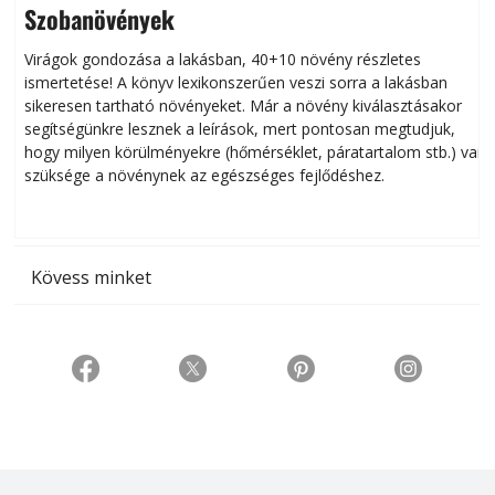
Szobanövények
Virágok gondozása a lakásban, 40+10 növény részletes
ismertetése! A könyv lexikonszerűen veszi sorra a lakásban
s
sikeresen tart­ha­tó növényeket. Már a növény kiválasztásakor
h
segítségünkre lesznek a leírások, mert pontosan megtudjuk,
k
hogy milyen körülményekre (hőmérséklet, páratartalom stb.) van
szüksége a növénynek az egészséges fejlődéshez.
t
Kövess minket