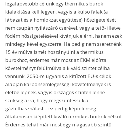
legalapvetőbb célunk egy thermikus burok 
kialakítása kell legyen, vagyis a külső falak (a 
lábazat és a homlokzat együttese) hőszigetelését 
nem csupán nyílászáró cserével, vagy a tető- illetve 
födém hőszigetelésével kívánjuk elérni, hanem ezek 
mindegyikével egyszerre. Ha pedig nem szeretnénk 
15 év múlva ismét hozzányúlni a thermikus 
burokhoz, érdemes már most az ÉKM előírta 
követelményt felülmúlva a kiváló szintet célba 
vennünk. 2050-re ugyanis a kitűzött EU-s célok 
alapján karbonsemlegességi követelmények is 
életbe lépnek, vagyis országos szinten lenne 
szükség arra, hogy megszüntessük a 
gázfelhasználást – ez pedig képtelenség 
általánosan kiépített kiváló termikus burkok nélkül. 
Érdemes tehát már most egy magasabb szintű 