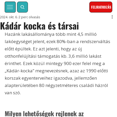
FELIRATKOZÁS
2024. okt. 6.
2 perc olvasás
Kádár kocka és társai
Hazánk lakásállománya több mint 4,5 millió 
lakóegységet jelent, ezek 80%-ban a rendszerváltás 
előtt épültek. Ez azt jelenti, hogy az új 
otthonfelújítási támogatás kb. 3,6 millió lakást 
érinthet. Ezek közül mintegy 900 ezer felel meg a 
„Kádár-kocka” megnevezésnek, azaz az 1990 előtti 
korszak egyenterveihez igazodva, jellemzően 
alapterületében 80 négyzetméteres családi házról 
van szó.
Milyen lehetőségek rejlenek az 