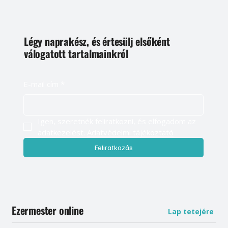
Légy naprakész, és értesülj elsőként
válogatott tartalmainkról
E-mail cím
*
Igen, szeretnék feliratkozni, és elfogadom az 
adatkezelést. 
Adatvédelmi tájékoztató
Feliratkozás
Ezermester online
Lap tetejére