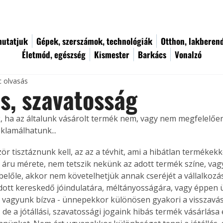
utatjuk
Gépek, szerszámok, technológiák
Otthon, lakberen
Életmód, egészség
Kismester
Barkács
Vonalzó
c olvasás
ás, szavatosság
, ha az általunk vásárolt termék nem, vagy nem megfelelőe
klamálhatunk...
ör tisztáznunk kell, az az a tévhit, ami a hibátlan termékekk
 áru mérete, nem tetszik nekünk az adott termék színe, vag
belőle, akkor nem követelhetjük annak cseréjét a vállalkozás
dott kereskedő jóindulatára, méltányosságára, vagy éppen ü
a vagyunk bízva - ünnepekkor különösen gyakori a visszavásá
 de a jótállási, szavatossági jogaink hibás termék vásárlása 