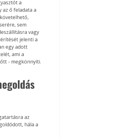
yasztót a 
y az ő feladata a 
 követelhető, 
serére, sem 
leszállításra vagy 
rítését jelenti a 
n egy adott 
elét, ami a 
őtt - megkönnyíti.
megoldás
gatartásra az 
oldódott, hála a 