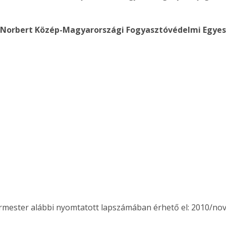
.
 Norbert Közép-Magyarországi Fogyasztóvédelmi Egyes
ertben,
Gyógyító növények: a
ermester alábbi nyomtatott lapszámában érhető el: 2010/n
sban
természet kincsei az