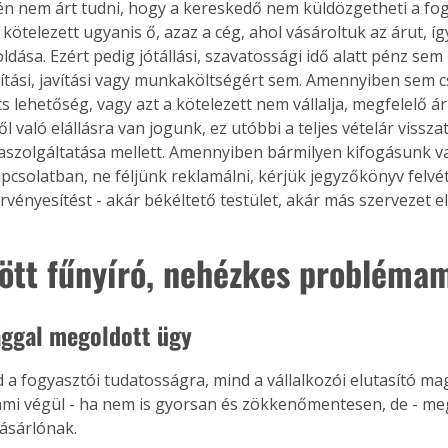
tén nem árt tudni, hogy a kereskedő nem küldözgetheti a fog
 kötelezett ugyanis ő, azaz a cég, ahol vásároltuk az árut, íg
dása. Ezért pedig jótállási, szavatossági idő alatt pénz sem
lítási, javítási vagy munkaköltségért sem. Amennyiben sem c
Együtt jobban megéri!
cs lehetőség, vagy azt a kötelezett nem vállalja, megfelelő ár
Bővebb információ itt!
l való elállásra van jogunk, ez utóbbi a teljes vételár visszaté
k az
Együtt jobban megéri! A
aszolgáltatása mellett. Amennyiben bármilyen kifogásunk va
mester
könyvek tetszőleges
pcsolatban, ne féljünk reklamálni, kérjük jegyzőkönyv felvét
er Old
párosítással kedvezményes
rvényesítést - akár békéltető testület, akár más szervezet el
áron, 0 Ft postaköltséggel
ptapir új,
megrendelhetők!
és egyedi
ött fűnyíró, nehézkes probléma
tt
lvasására
elefonon
ggal megoldott ügy
nyelmesen
ben vagy
d a fogyasztói tudatosságra, mind a vállalkozói elutasító ma
t is
. Bárhol,
 ami végül - ha nem is gyorsan és zökkenőmentesen, de - meg
ön élve
vásárlónak.
ashatók az