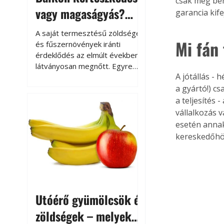
csak meg ben
vagy magaságyás?
garancia kif
Helytakarékos
A saját termesztésű zöldségek
Mi fán 
kertészkedés
és fűszernövények iránti
érdeklődés az elmúlt években
látványosan megnőtt. Egyre
A jótállás -
többen szeretnék tudni, honnan
származik az élelmiszer az
a gyártó!) cs
asztalukra, miközben a
a teljesítés 
kertészkedés sokak számára
vállalkozás vá
kikapcsolódást és feltöltődést
esetén annak 
is jelent.
kereskedőhöz
Utóérő gyümölcsök és
zöldségek – melyek