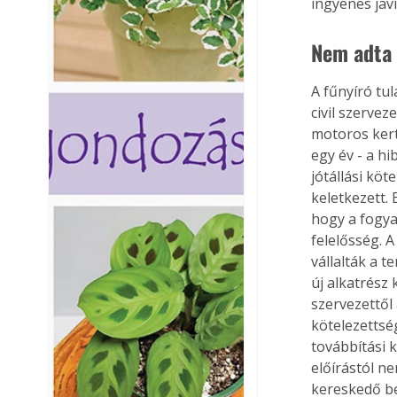
ingyenes javí
Nem adta 
A fűnyíró tul
civil szervez
motoros kert
egy év - a hi
jótállási köt
keletkezett.
hogy a fogyas
felelősség. A
vállalták a t
új alkatrész 
szervezettől 
kötelezettsé
továbbítási k
előírástól n
kereskedő be