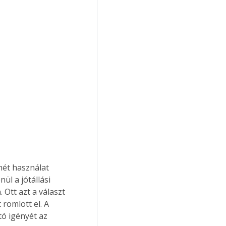
hét használat 
ül a jótállási 
Ott azt a választ 
romlott el. A 
tó igényét az 