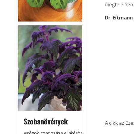
megfelelően
Dr. Eitmann
Szobanövények
Virágoskert: k
A cikk az Ez
teraszon, laká
Virágok gondozása a lakásban,