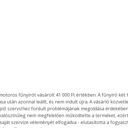
. A
megoldás,
motoros fűnyírót vásárolt 41 000 Ft értékben. A fűnyíró két 
sa után azonnal leállt, és nem indult újra. A vásárló közvetlen
plő szervizhez fordult problémájának megoldása érdekében. 
valószínűleg nem megfelelően működtette a terméket, ezért 
 saját szervize véleményét elfogadva - elutasította a fogyasz