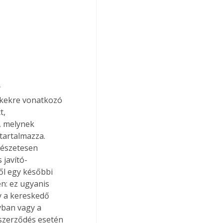
 
kkekre vonatkozó 
t, 
, melynek 
tartalmazza. 
mészetesen 
 javító-
ől egy későbbi 
n: ez ugyanis 
y a kereskedő 
yban vagy a 
szerződés esetén 