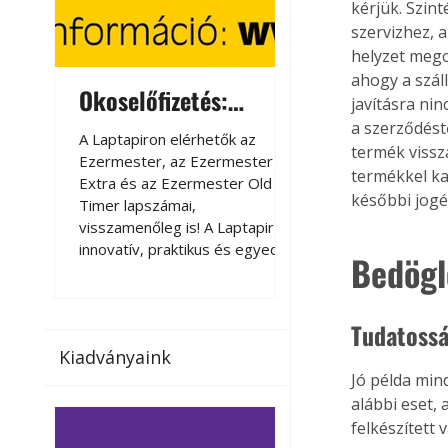
kérjük. Szin
szervizhez, a
helyzet megol
ahogy a szál
Okoselőfizetés:
Okoselőfizetés
javításra nin
Ezermester Extra
a szerződéstő
A Laptapiron elérhetők az
A Laptapiron elérhető
termék vissz
Ezermester, az Ezermester
Ezermester, az Ezer
termékkel ka
Extra és az Ezermester Old
Extra és az Ezermest
későbbi jogé
Timer lapszámai,
Timer lapszámai,
visszamenőleg is! A Laptapir új,
visszamenőleg is! A La
innovatív, praktikus és egyedi
innovatív, praktikus 
Bedögl
megoldás a nyomtatott
megoldás a nyomtato
magazinok digitális olvasására
magazinok digitális o
számítógépen, okostelefonon
számítógépen, okost
Tudatossá
vagy táblagépen. Kényelmesen
vagy táblagépen. Ké
Kiadványaink
az otthonában, útközben vagy
az otthonában, útköz
Jó példa min
nyaralás, pihenés alatt is
nyaralás, pihenés alat
elérhetők lapszámaink. Bárhol,
elérhetők lapszámaink
alábbi eset,
bármikor, akár külföldön élve
bármikor, akár külföld
felkészített 
vagy dolgozva is olvashatók az
vagy dolgozva is olv