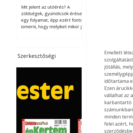
érnek tovább leszedés
Mit jelent az utóérés? A
után?
zöldségek, gyümölcsök érése
egy folyamat, épp ezért fontos
ismerni, hogy melyiket mikor jó
leszedni. Meg kell különböztetni
a gazdasági és a biológiai
érettséget. Például a
Emellett léte
paradicsomot sokszor
Szerkesztőségi
gazdasági érettségben, azaz
szolgáltatás
félig éretten szedik le, ezután
jótállás, me
utaztatják hosszan, és még
személygépjár
pulton tartható kell legyen.
időtartama e
Utóérik eközben, de nem lesz
Ezen árucikk
olyan ízű, mint amit a saját
vállalhat az 
kertünkben, biológiai
karbantartó 
érettségben szedünk le. Teljes
számunkban f
érettségben szedve nem
minden termé
tárolható h
felel azért, 
szerződésben