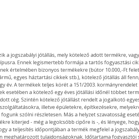
zik a jogszabályi jótállás, mely kötelező adott termékre, vagy
típusra. Ennek legismertebb formája a tartós fogyasztási ci
lynek értelmében bizonyos termékekre (bútor 10.000,-Ft felet
mű, egyes háztartási cikkek stb.), kötelező jótállás áll fenn
gy év. A termékek teljes körét a 151/2003. kormányrendelet 
ek esetében a kötelező egy éves jótállási időnél többet ter
adott cég. Szintén kötelező jótállást rendelt a jogalkotó egyes
szolgáltatásokra, illetve épületekre, építkezésekre, melyekr
ogunk szólni részletesen. Más a helyzet szavatosság eseté
kre kiterjed - még a legolcsóbb cipőre is -, és lényege, hog
hogy a teljesítés időpontjában a termék megfelel a jogszabál
 meghatározott tulajdonságoknak. Időtartama fogyasztói 