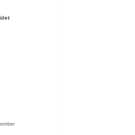
ület
ovember