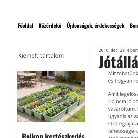
Főoldal
Közérdekű
Újdonságok, érdekességek
Bem
2010. dec. 29.
4 per
Jótáll
Kiemelt tartalom
Mit tehetünk
és hogyan re
Amit legelősz
Ha nem jó az
vásároltunk 
ugyanis az a
stratégiájár
lehetősége -,
Balkon kertészkedés