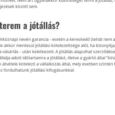
nünket. Nem árt ugyanakkor különbséget tenni a jótállás, 
ejezések között sem.
terem a jótállás?
 hétköznapi nevén garancia - esetén a kereskedő (tehát nem a
ak akkor mentesül jótállási kötelezettsége alól, ha bizonyítja
- a vásárlás - után keletkezett. A jótállás alapulhat szerződés
llalja adott időtartamra a jótállást, illetve a gyártó által "kíná
átvétele kötelező a vállalkozás által, mely esetben szintén 
 fordulhatunk jótállási kifogásunkkal.