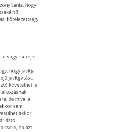
izonyítania, hogy 
szakértői 
ási kötelezettség.
át vagy cseréjét. 
 
gy, hogy javítja 
jű javítgatást, 
tó követelheti a 
llalkozásnak 
re, de mivel a 
 akkor sem 
yesülhet akkor, 
árlástól 
 csere, ha azt 