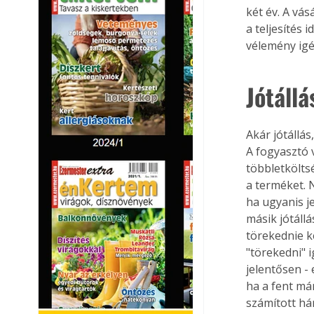
két év. A vás
a teljesítés 
vélemény igén
Jótállá
Akár jótállás
A fogyasztó 
többletköltsé
a terméket. N
ha ugyanis j
másik jótállá
törekednie ke
"törekedni" 
jelentősen -
ha a fent már
számított há