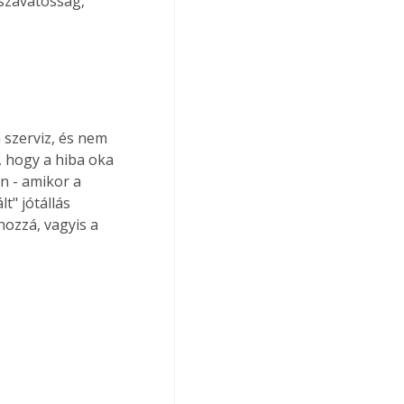
szavatosság, 
 szerviz, és nem 
, hogy a hiba oka 
en - amikor a 
lt" jótállás 
hozzá, vagyis a 