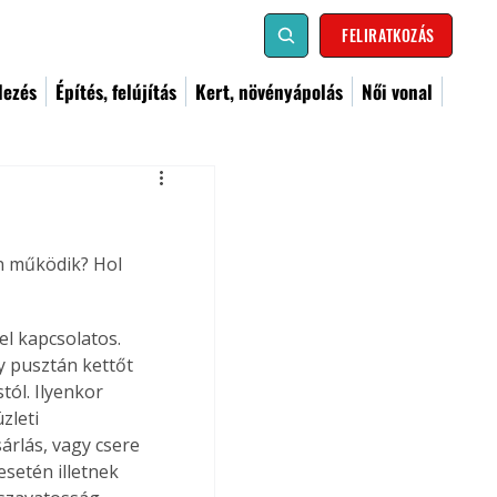
FELIRATKOZÁS
dezés
Építés, felújítás
Kert, növényápolás
Női vonal
n működik? Hol 
el kapcsolatos. 
y pusztán kettőt 
tól. Ilyenkor 
zleti 
rlás, vagy csere 
esetén illetnek 