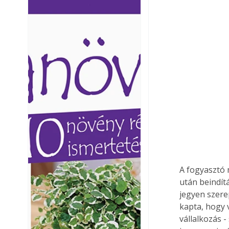
Ezermester lapszámai. A
Ezermester lapszámai
Laptapir kényelmes megoldás,
Laptapir kényelmes 
mert: – t
mert: – t
A fogyasztó 
után beindítá
jegyen szere
kapta, hogy 
vállalkozás -