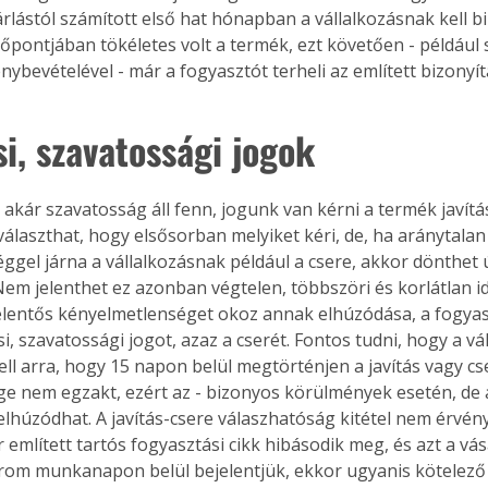
árlástól számított első hat hónapban a vállalkozásnak kell b
időpontjában tökéletes volt a termék, ezt követően - például 
ybevételével - már a fogyasztót terheli az említett bizonyít
si, szavatossági jogok
, akár szavatosság áll fenn, jogunk van kérni a termék javítás
választhat, hogy elsősorban melyiket kéri, de, ha aránytalan
ggel járna a vállalkozásnak például a csere, akkor dönthet ú
em jelenthet ez azonban végtelen, többszöri és korlátlan ide
elentős kényelmetlenséget okoz annak elhúzódása, a fogyasz
si, szavatossági jogot, azaz a cserét. Fontos tudni, hogy a vá
ll arra, hogy 15 napon belül megtörténjen a javítás vagy cse
ige nem egzakt, ezért az - bizonyos körülmények esetén, de
 elhúzódhat. A javítás-csere válaszhatóság kitétel nem érvén
 említett tartós fogyasztási cikk hibásodik meg, és azt a vás
rom munkanapon belül bejelentjük, ekkor ugyanis kötelező a