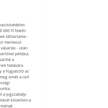
gyasztóvédelmi 
 000 Ft feletti 
nek időtartama - 
kor mentesül 
 vásárlás - után 
értővel például, 
sárlóé a 
nnek hatására 
gy a fogyasztó az 
meg ismét a civil 
ossági 
munka, 
ől a jogszabályi 
atását követően a 
ormának 