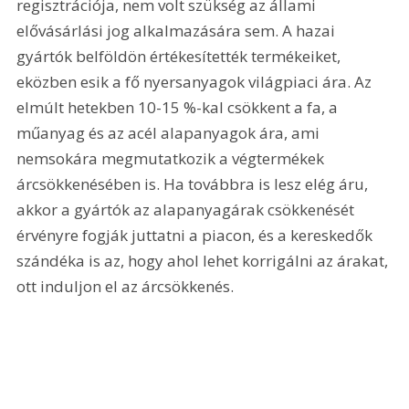
regisztrációja, nem volt szükség az állami 
elővásárlási jog alkalmazására sem. A hazai 
gyártók belföldön értékesítették termékeiket, 
eközben esik a fő nyersanyagok világpiaci ára. Az 
elmúlt hetekben 10-15 %-kal csökkent a fa, a 
műanyag és az acél alapanyagok ára, ami 
nemsokára megmutatkozik a végtermékek 
árcsökkenésében is. Ha továbbra is lesz elég áru, 
akkor a gyártók az alapanyagárak csökkenését 
érvényre fogják juttatni a piacon, és a kereskedők 
szándéka is az, hogy ahol lehet korrigálni az árakat, 
ott induljon el az árcsökkenés.