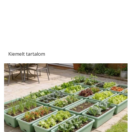
Naptej vagy napolaj? Melyiket válasszuk, és
miben különböznek?
Kiemelt tartalom