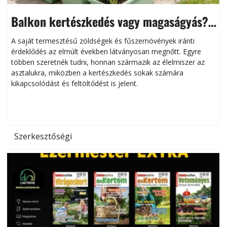
Balkon kertészkedés vagy magaságyás?
Helytakarékos kertészkedés
A saját termesztésű zöldségek és fűszernövények iránti
érdeklődés az elmúlt években látványosan megnőtt. Egyre
többen szeretnék tudni, honnan származik az élelmiszer az
l
asztalukra, miközben a kertészkedés sokak számára
kikapcsolódást és feltöltődést is jelent.
é
d
Szerkesztőségi