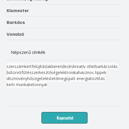
Kismester
Barkács
Vonalzó
Népszerű címkék
szerszám
kert
felújítás
lakberendezés
kreatív ötlet
barkácsolás
bútor
víz
fűtés
szerkesztőség
elektronika
hasznos tippek
dísznövény
hőszigetelés
tető
megújuló energia
tisztítás
kerti munka
beton
nyár
Kapcsolat