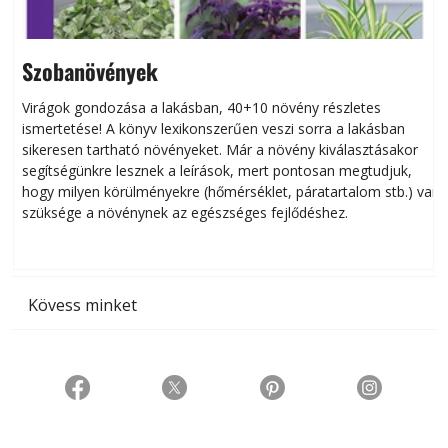
Szobanövények
Virágok gondozása a lakásban, 40+10 növény részletes
ismertetése! A könyv lexikonszerűen veszi sorra a lakásban
s
sikeresen tart­ha­tó növényeket. Már a növény kiválasztásakor
h
segítségünkre lesznek a leírások, mert pontosan megtudjuk,
k
hogy milyen körülményekre (hőmérséklet, páratartalom stb.) van
szüksége a növénynek az egészséges fejlődéshez.
t
Kövess minket