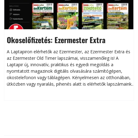
Okoselőfizetés: Ezermester Extra
A Laptapiron elérhetők az Ezermester, az Ezermester Extra és
az Ezermester Old Timer lapszámai, visszamenőleg is! A
Laptapir új, innovatív, praktikus és egyedi megoldás a
L
nyomtatott magazinok digitális olvasására számítógépen,
okostelefonon vagy táblagépen. Kényelmesen az otthonában,
útközben vagy nyaralás, pihenés alatt is elérhetők lapszámaink.
ú
Bárhol, bármikor, akár külföldön élve vagy dolgozva is
B
olvashatók az Ezermester lapszámai. A Laptapir kényelmes
megoldás, mert: – t