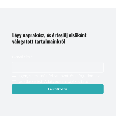
Légy naprakész, és értesülj elsőként
válogatott tartalmainkról
E-mail cím
*
Igen, szeretnék feliratkozni, és elfogadom az 
adatkezelést. 
Adatvédelmi tájékoztató
Feliratkozás