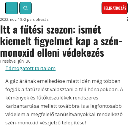
FELIRATKOZÁS
2022. nov. 18.
2 perc olvasás
Itt a fűtési szezon: ismét
kiemelt figyelmet kap a szén-
monoxid elleni védekezés
Frissítve:
jún. 30.
Támogatott tartalom
A gáz árának emelkedése miatt idén még többen 
fogják a fatüzelést választani a téli hónapokban. A 
kémények és fűtőkészülékek rendszeres 
karbantartása mellett továbbra is a legfontosabb 
védelem a megfelelő tanúsítványokkal rendelkező 
szén-monoxid vészjelző telepítése!