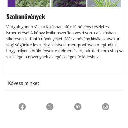
Szobanövények
Virágok gondozása a lakásban, 40+10 növény részletes
ismertetése! A könyv lexikonszerűen veszi sorra a lakásban
s
sikeresen tart­ha­tó növényeket. Már a növény kiválasztásakor
h
segítségünkre lesznek a leírások, mert pontosan megtudjuk,
k
hogy milyen körülményekre (hőmérséklet, páratartalom stb.) van
szüksége a növénynek az egészséges fejlődéshez.
t
Kövess minket