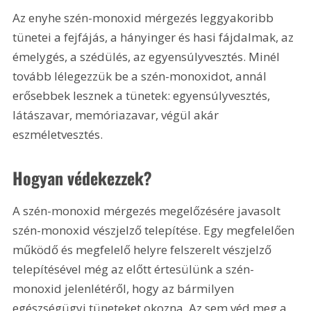
Az enyhe szén-monoxid mérgezés leggyakoribb 
tünetei a fejfájás, a hányinger és hasi fájdalmak, az 
émelygés, a szédülés, az egyensúlyvesztés. Minél 
tovább lélegezzük be a szén-monoxidot, annál 
erősebbek lesznek a tünetek: egyensúlyvesztés, 
látászavar, memóriazavar, végül akár 
eszméletvesztés.
Hogyan védekezzek?
A szén-monoxid mérgezés megelőzésére javasolt 
szén-monoxid vészjelző telepítése. Egy megfelelően 
működő és megfelelő helyre felszerelt vészjelző 
telepítésével még az előtt értesülünk a szén-
monoxid jelenlétéről, hogy az bármilyen 
egészségügyi tüneteket okozna. Az sem véd meg a 