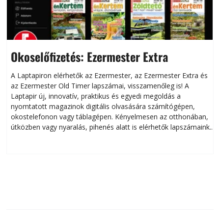
Okoselőfizetés: Ezermester Extra
A Laptapiron elérhetők az Ezermester, az Ezermester Extra és
az Ezermester Old Timer lapszámai, visszamenőleg is! A
Laptapir új, innovatív, praktikus és egyedi megoldás a
L
nyomtatott magazinok digitális olvasására számítógépen,
okostelefonon vagy táblagépen. Kényelmesen az otthonában,
útközben vagy nyaralás, pihenés alatt is elérhetők lapszámaink.
ú
Bárhol, bármikor, akár külföldön élve vagy dolgozva is
B
olvashatók az Ezermester lapszámai. A Laptapir kényelmes
megoldás, mert: – t