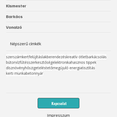
Kismester
Barkács
Vonalzó
Népszerű címkék
szerszám
kert
felújítás
lakberendezés
kreatív ötlet
barkácsolás
bútor
víz
fűtés
szerkesztőség
elektronika
hasznos tippek
dísznövény
hőszigetelés
tető
megújuló energia
tisztítás
kerti munka
beton
nyár
Kapcsolat
Impresszum