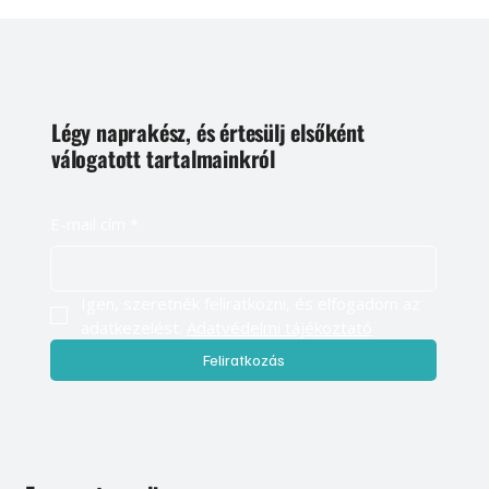
Légy naprakész, és értesülj elsőként
válogatott tartalmainkról
E-mail cím
*
Igen, szeretnék feliratkozni, és elfogadom az 
adatkezelést. 
Adatvédelmi tájékoztató
Feliratkozás