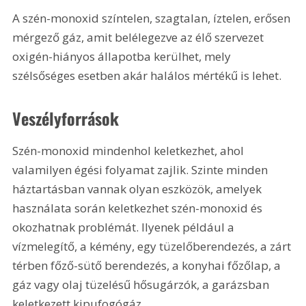
A szén-monoxid színtelen, szagtalan, íztelen, erősen 
mérgező gáz, amit belélegezve az élő szervezet 
oxigén-hiányos állapotba kerülhet, mely 
szélsőséges esetben akár halálos mértékű is lehet.
Veszélyforrások
Szén-monoxid mindenhol keletkezhet, ahol 
valamilyen égési folyamat zajlik. Szinte minden 
háztartásban vannak olyan eszközök, amelyek 
használata során keletkezhet szén-monoxid és 
okozhatnak problémát. Ilyenek például a 
vízmelegítő, a kémény, egy tüzelőberendezés, a zárt 
térben főző-sütő berendezés, a konyhai főzőlap, a 
gáz vagy olaj tüzelésű hősugárzók, a garázsban 
keletkezett kipufogógáz.