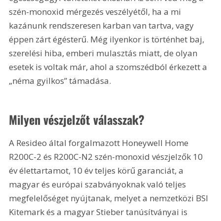
szén-monoxid mérgezés veszélyétől, ha a mi 
kazánunk rendszeresen karban van tartva, vagy 
éppen zárt égésterű. Még ilyenkor is történhet baj, 
szerelési hiba, emberi mulasztás miatt, de olyan 
esetek is voltak már, ahol a szomszédból érkezett a 
„néma gyilkos” támadása.
Milyen vészjelzőt válasszak?
A Resideo által forgalmazott Honeywell Home 
R200C-2 és R200C-N2 szén-monoxid vészjelzők 10 
év élettartamot, 10 év teljes körű garanciát, a 
magyar és európai szabványoknak való teljes 
megfelelőséget nyújtanak, melyet a nemzetközi BSI 
Kitemark és a magyar Stieber tanúsítványai is 