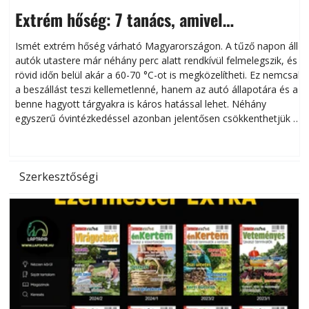
Extrém hőség: 7 tanács, amivel
megóvhatjuk autónkat a nyári károktól
Ismét extrém hőség várható Magyarországon. A tűző napon álló
autók utastere már néhány perc alatt rendkívül felmelegszik, és
rövid időn belül akár a 60-70 °C-ot is megközelítheti. Ez nemcsak
n
a beszállást teszi kellemetlenné, hanem az autó állapotára és a
benne hagyott tárgyakra is káros hatással lehet. Néhány
egyszerű óvintézkedéssel azonban jelentősen csökkenthetjük a
hőség káros hatásait.
l
Szerkesztőségi