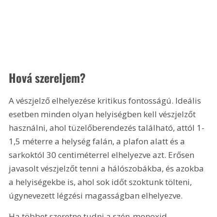
Hová szereljem?
A vészjelző elhelyezése kritikus fontosságú. Ideális 
esetben minden olyan helyiségben kell vészjelzőt 
használni, ahol tüzelőberendezés található, attól 1-
1,5 méterre a helység falán, a plafon alatt és a 
sarkoktól 30 centiméterrel elhelyezve azt. Erősen 
javasolt vészjelzőt tenni a hálószobákba, és azokba 
a helyiségekbe is, ahol sok időt szoktunk tölteni, 
úgynevezett légzési magasságban elhelyezve.
Ha többet szeretne tudni a szén-monoxid 