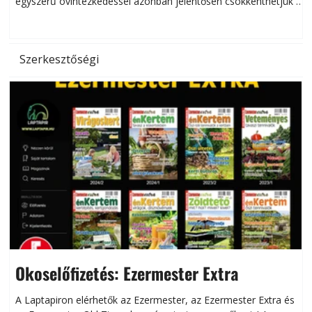
egyszerű óvintézkedéssel azonban jelentősen csökkenthetjük a
hőség káros hatásait.
l
Szerkesztőségi
Okoselőfizetés: Ezermester Extra
A Laptapiron elérhetők az Ezermester, az Ezermester Extra és