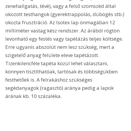
zenehallgatás, tévé), vagy a felső szomszéd által 
okozott testhangok (gyerektrappolás, dübögés stb.) 
okozta frusztráció. Az Isotex lap önmagában 12 
milliméter vastag kész rendszer. Az árából rögtön 
levonható egy festés vagy tapétázás teljes költsége. 
Erre ugyanis abszolút nem lesz szükség, mert a 
szigetelő anyag felülete eleve tapétázott. 
Tizenkilencféle tapéta közül lehet választani, 
könnyen tisztíthatóak, tartósak és többségükben 
festhetőek is. A felrakáshoz szükséges 
segédanyagok (ragasztó) aránya pedig a lapok 
árának kb. 10 százaléka.