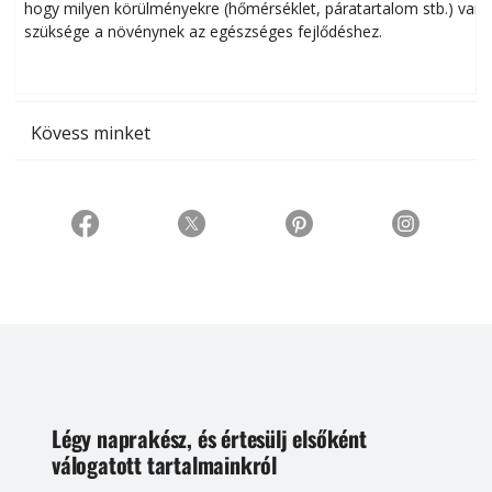
hogy milyen körülményekre (hőmérséklet, páratartalom stb.) van
szüksége a növénynek az egészséges fejlődéshez.
t
Kövess minket
Légy naprakész, és értesülj elsőként
válogatott tartalmainkról