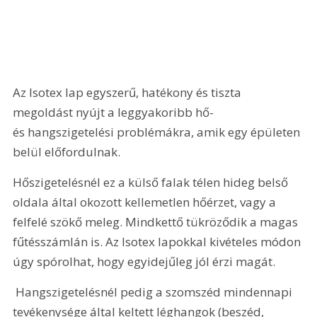
Az Isotex lap egyszerű, hatékony és tiszta 
megoldást nyújt a leggyakoribb hő- 
és hangszigetelési problémákra, amik egy épületen 
belül előfordulnak. 
Hőszigetelésnél ez a külső falak télen hideg belső 
oldala által okozott kellemetlen hőérzet, vagy a 
felfelé szökő meleg. Mindkettő tükröződik a magas 
fűtésszámlán is. Az Isotex lapokkal kivételes módon 
úgy spórolhat, hogy egyidejűleg jól érzi magát.
 Hangszigetelésnél pedig a szomszéd mindennapi 
tevékenysége által keltett léghangok (beszéd, 