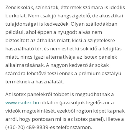
Zeneiskolák, színházak, éttermek számára is ideális 
burkolat. Nem csak jó hangszigetelő, de akusztikai 
tulajdonságai is kedvezőek. Olyan szállodákban 
például, ahol éppen a nyugodt alvás nem 
biztosított az áthallás miatt, kicsi a szigetelésre 
használható tér, és nem eshet ki sok idő a felújítás 
miatt, nincs igazi alternatívája az Isotex panelek 
alkalmazásának. A nagyon kedvező ár sokak 
számára lehetővé teszi ennek a prémium osztályú 
terméknek a használatát.
Az Isotex panelekről többet is megtudhatnak a 
www.isotex.hu
 oldalon (javasoljuk legelőször a 
videók megtekintését, ezekből rögtön képet kapnak 
arról, hogy pontosan mi is az Isotex panel), illetve a 
(+36-20) 489-8839-es telefonszámon.