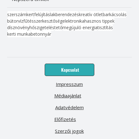
szerszám
kert
felújítás
lakberendezés
kreatív ötlet
barkácsolás
bútor
víz
fűtés
szerkesztőség
elektronika
hasznos tippek
dísznövény
hőszigetelés
tető
megújuló energia
tisztítás
kerti munka
beton
nyár
Kapcsolat
Impresszum
Médiaajánlat
Adatvédelem
Előfizetés
Szerzői jogok