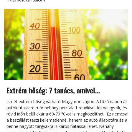
Extrém hőség: 7 tanács, amivel
megóvhatjuk autónkat a nyári károktól
Ismét extrém hőség várható Magyarországon. A tűző napon álló
autók utastere már néhány perc alatt rendkívül felmelegszik, és
rövid időn belül akár a 60-70 °C-ot is megközelítheti. Ez nemcsak
n
a beszállást teszi kellemetlenné, hanem az autó állapotára és a
benne hagyott tárgyakra is káros hatással lehet. Néhány