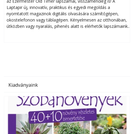
az Ezermester Old Timer lapszámai, visszamenőleg is! A
Laptapir új, innovatív, praktikus és egyedi megoldás a
L
nyomtatott magazinok digitális olvasására számítógépen,
okostelefonon vagy táblagépen. Kényelmesen az otthonában,
útközben vagy nyaralás, pihenés alatt is elérhetők lapszámaink.
ú
Bárhol, bármikor, akár külföldön élve vagy dolgozva is
B
olvashatók az Ezermester lapszámai. A Laptapir kényelmes
megoldás, mert: – t
Kiadványaink