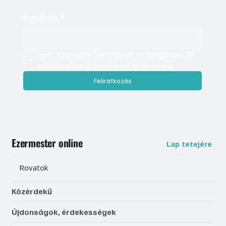
E-mail cím
*
Igen, szeretnék feliratkozni, és elfogadom az 
adatkezelést. 
Adatvédelmi tájékoztató
Feliratkozás
Ezermester online
Lap tetejére
Rovatok
Közérdekű
Újdonságok, érdekességek