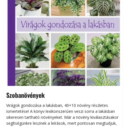
Szobanövények
Virágok gondozása a lakásban, 40+10 növény részletes
ismertetése! A könyv lexikonszerűen veszi sorra a lakásban
s
sikeresen tart­ha­tó növényeket. Már a növény kiválasztásakor
h
segítségünkre lesznek a leírások, mert pontosan megtudjuk,
k