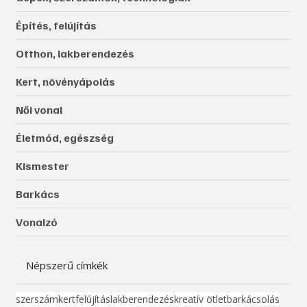
Építés, felújítás
Otthon, lakberendezés
Kert, növényápolás
Női vonal
Életmód, egészség
Kismester
Barkács
Vonalzó
Népszerű címkék
szerszám
kert
felújítás
lakberendezés
kreatív ötlet
barkácsolás