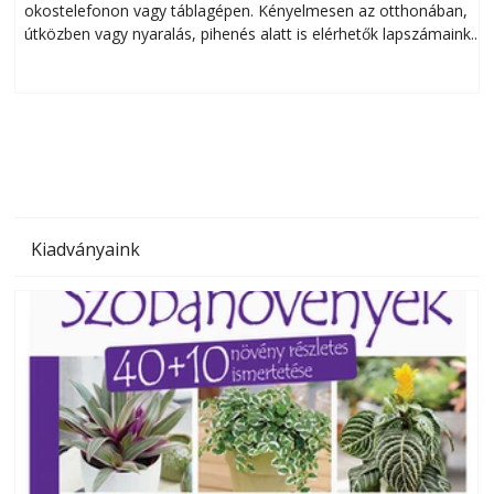
okostelefonon vagy táblagépen. Kényelmesen az otthonában,
útközben vagy nyaralás, pihenés alatt is elérhetők lapszámaink.
ú
Bárhol, bármikor, akár külföldön élve vagy dolgozva is
B
olvashatók az Ezermester lapszámai. A Laptapir kényelmes
megoldás, mert: – t
Kiadványaink