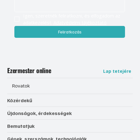
Igen, szeretnék feliratkozni, és elfogadom az 
adatkezelést. 
Adatvédelmi tájékoztató
Feliratkozás
Ezermester online
Lap tetejére
Rovatok
Közérdekű
Újdonságok, érdekességek
Bemutatjuk
Gépek, szerszámok, technológiák