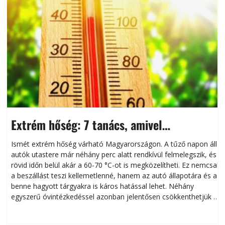
Extrém hőség: 7 tanács, amivel
megóvhatjuk autónkat a nyári károktól
Ismét extrém hőség várható Magyarországon. A tűző napon álló
autók utastere már néhány perc alatt rendkívül felmelegszik, és
rövid időn belül akár a 60-70 °C-ot is megközelítheti. Ez nemcsak
n
a beszállást teszi kellemetlenné, hanem az autó állapotára és a
benne hagyott tárgyakra is káros hatással lehet. Néhány
egyszerű óvintézkedéssel azonban jelentősen csökkenthetjük a
hőség káros hatásait.
l