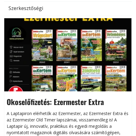
Szerkesztőségi
Okoselőfizetés: Ezermester Extra
A Laptapiron elérhetők az Ezermester, az Ezermester Extra és
az Ezermester Old Timer lapszámai, visszamenőleg is! A
Laptapir új, innovatív, praktikus és egyedi megoldás a
L
nyomtatott magazinok digitális olvasására számítógépen,