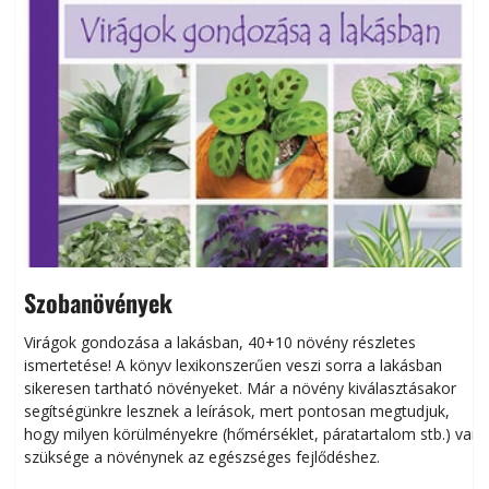
Szobanövények
Virágok gondozása a lakásban, 40+10 növény részletes
ismertetése! A könyv lexikonszerűen veszi sorra a lakásban
s
sikeresen tart­ha­tó növényeket. Már a növény kiválasztásakor
h
segítségünkre lesznek a leírások, mert pontosan megtudjuk,
k
hogy milyen körülményekre (hőmérséklet, páratartalom stb.) van
szüksége a növénynek az egészséges fejlődéshez.