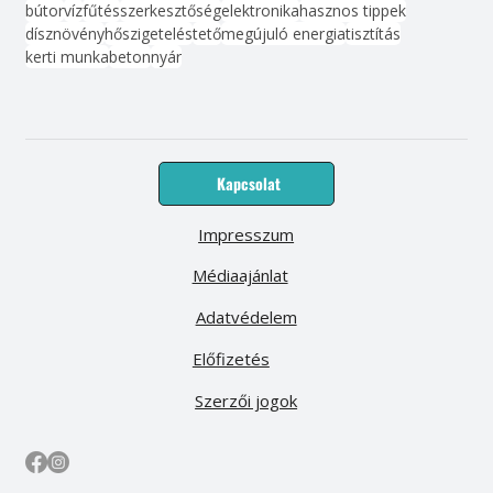
bútor
víz
fűtés
szerkesztőség
elektronika
hasznos tippek
dísznövény
hőszigetelés
tető
megújuló energia
tisztítás
kerti munka
beton
nyár
Kapcsolat
Impresszum
Médiaajánlat
Adatvédelem
Előfizetés
Szerzői jogok