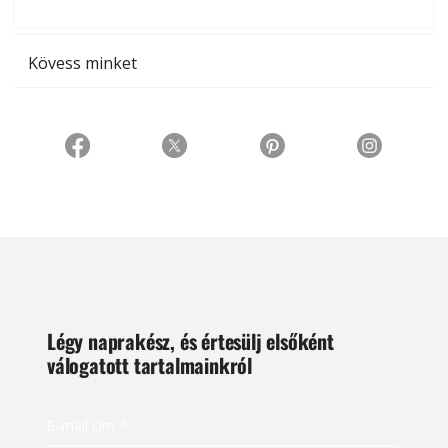
t
Kövess minket
Légy naprakész, és értesülj elsőként
válogatott tartalmainkról
E-mail cím
*