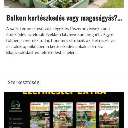
Balkon kertészkedés vagy magaságyás?
Helytakarékos kertészkedés
A saját termesztésű zöldségek és fűszernövények iránti
érdeklődés az elmúlt években látványosan megnőtt. Egyre
többen szeretnék tudni, honnan származik az élelmiszer az
l
asztalukra, miközben a kertészkedés sokak számára
kikapcsolódást és feltöltődést is jelent.
é
d
Szerkesztőségi