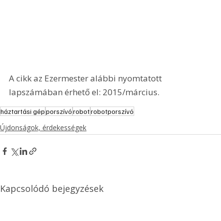
A cikk az Ezermester alábbi nyomtatott 
lapszámában érhető el: 2015/március.
háztartási gép
porszívó
robot
robotporszívó
Újdonságok, érdekességek
Kapcsolódó bejegyzések