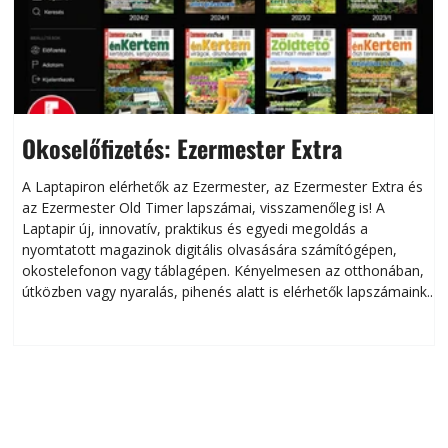
Okoselőfizetés: Ezermester Extra
A Laptapiron elérhetők az Ezermester, az Ezermester Extra és
az Ezermester Old Timer lapszámai, visszamenőleg is! A
Laptapir új, innovatív, praktikus és egyedi megoldás a
L
nyomtatott magazinok digitális olvasására számítógépen,
okostelefonon vagy táblagépen. Kényelmesen az otthonában,
útközben vagy nyaralás, pihenés alatt is elérhetők lapszámaink.
ú
Bárhol, bármikor, akár külföldön élve vagy dolgozva is
B
olvashatók az Ezermester lapszámai. A Laptapir kényelmes
megoldás, mert: – t