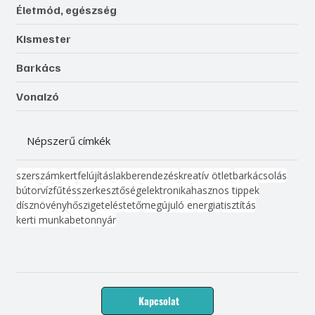
Életmód, egészség
Kismester
Barkács
Vonalzó
Népszerű címkék
szerszám
kert
felújítás
lakberendezés
kreatív ötlet
barkácsolás
bútor
víz
fűtés
szerkesztőség
elektronika
hasznos tippek
dísznövény
hőszigetelés
tető
megújuló energia
tisztítás
kerti munka
beton
nyár
Kapcsolat