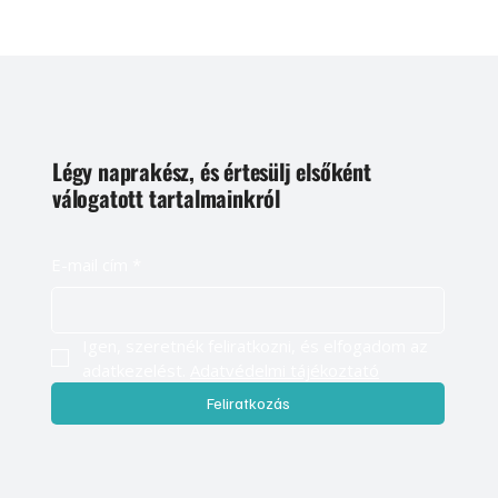
Légy naprakész, és értesülj elsőként
válogatott tartalmainkról
E-mail cím
*
Igen, szeretnék feliratkozni, és elfogadom az 
adatkezelést. 
Adatvédelmi tájékoztató
Feliratkozás