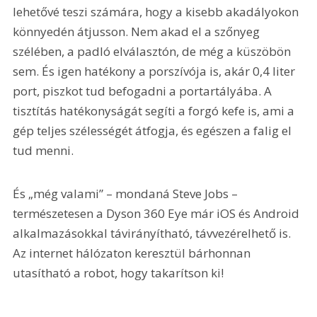
lehetővé teszi számára, hogy a kisebb akadályokon 
könnyedén átjusson. Nem akad el a szőnyeg 
szélében, a padló elválasztón, de még a küszöbön 
sem. És igen hatékony a porszívója is, akár 0,4 liter 
port, piszkot tud befogadni a portartályába. A 
tisztítás hatékonyságát segíti a forgó kefe is, ami a 
gép teljes szélességét átfogja, és egészen a falig el 
tud menni. 
És „még valami” – mondaná Steve Jobs – 
természetesen a Dyson 360 Eye már iOS és Android 
alkalmazásokkal távirányítható, távvezérelhető is. 
Az internet hálózaton keresztül bárhonnan 
utasítható a robot, hogy takarítson ki!