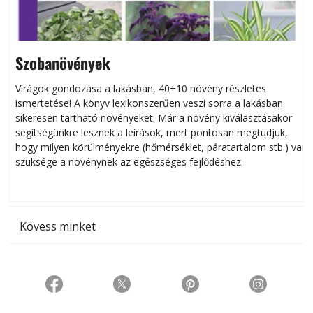
Szobanövények
Virágok gondozása a lakásban, 40+10 növény részletes
ismertetése! A könyv lexikonszerűen veszi sorra a lakásban
s
sikeresen tart­ha­tó növényeket. Már a növény kiválasztásakor
h
segítségünkre lesznek a leírások, mert pontosan megtudjuk,
k
hogy milyen körülményekre (hőmérséklet, páratartalom stb.) van
szüksége a növénynek az egészséges fejlődéshez.
t
Kövess minket