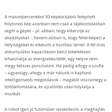
A másodpercenként 30 képkockából felépített 
folytonos kép azonban nem csak a tájékozódásban 
segíti a gépet – pl. abban, hogy elkerülje az 
akadályokat -, hanem abban is, hogy feltérképezi a 
helyiségeket és elkészíti a tisztítási tervet. A fél órás 
akkumulátor kapacitáson belül tökéletesen 
kihasználja az energiakészletét, egy helyre nem 
megy kétszer porszívózni. Ha pedig elfogy a szufla 
– ugyanúgy, ahogy a már nálunk is kapható 
intelligensebb megoldások – magától visszamegy a 
töltőállomására, és újratöltés után folytatja a 
munkát.
A robot igen jó futóművel rendelkezik, a meghajtás 