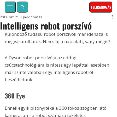
FELIRATKOZÁS
2014. okt. 21.
1 perc olvasás
Intelligens robot porszívó
Különböző tudású robot porszívók már idehaza is 
megvásárolhatók. Nincs új a nap alatt, vagy mégis?
A Dyson robot porszívója az eddigi 
csúcstechnológiára is rátesz egy lapáttal, esetében 
már szinte valóban egy intelligens robotról 
beszélhetünk.
360 Eye
Ennek egyik bizonyítéka a 360 fokos szögben látó 
kamera, ami a robot számára tökéletes 