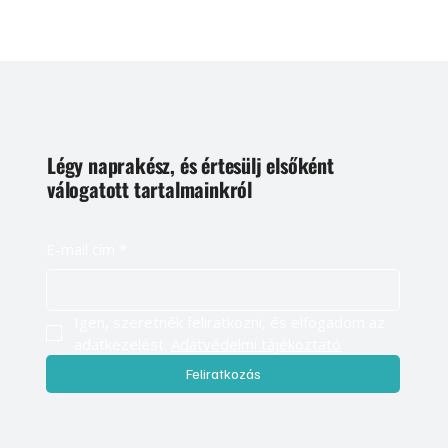
Légy naprakész, és értesülj elsőként
válogatott tartalmainkról
E-mail cím
*
Igen, szeretnék feliratkozni, és elfogadom az 
adatkezelést. 
Adatvédelmi tájékoztató
Feliratkozás