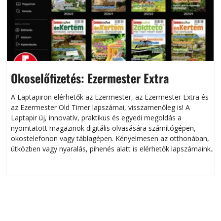
Okoselőfizetés: Ezermester Extra
A Laptapiron elérhetők az Ezermester, az Ezermester Extra és
az Ezermester Old Timer lapszámai, visszamenőleg is! A
Laptapir új, innovatív, praktikus és egyedi megoldás a
L
nyomtatott magazinok digitális olvasására számítógépen,
okostelefonon vagy táblagépen. Kényelmesen az otthonában,
útközben vagy nyaralás, pihenés alatt is elérhetők lapszámaink.
ú
Bárhol, bármikor, akár külföldön élve vagy dolgozva is
B
olvashatók az Ezermester lapszámai. A Laptapir kényelmes
megoldás, mert: – t