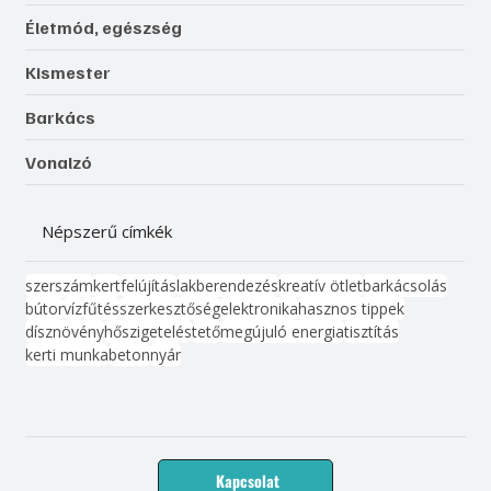
Életmód, egészség
Kismester
Barkács
Vonalzó
Népszerű címkék
szerszám
kert
felújítás
lakberendezés
kreatív ötlet
barkácsolás
bútor
víz
fűtés
szerkesztőség
elektronika
hasznos tippek
dísznövény
hőszigetelés
tető
megújuló energia
tisztítás
kerti munka
beton
nyár
Kapcsolat