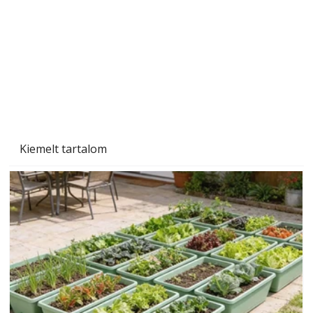
Tiszta homlokzat éveken át
Kiemelt tartalom