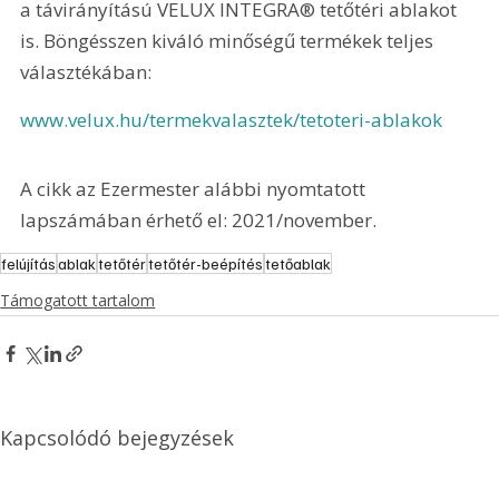
a távirányítású VELUX INTEGRA® tetőtéri ablakot 
is. Böngésszen kiváló minőségű termékek teljes 
választékában:
www.velux.hu/termekvalasztek/tetoteri-ablakok
A cikk az Ezermester alábbi nyomtatott 
lapszámában érhető el: 2021/november.
felújítás
ablak
tetőtér
tetőtér-beépítés
tetőablak
Támogatott tartalom
Kapcsolódó bejegyzések