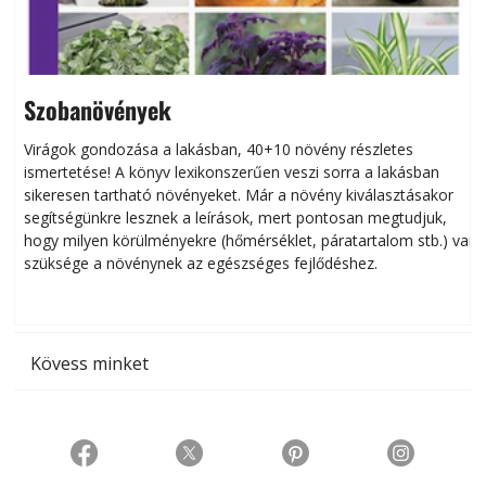
Szobanövények
Virágok gondozása a lakásban, 40+10 növény részletes
ismertetése! A könyv lexikonszerűen veszi sorra a lakásban
s
sikeresen tart­ha­tó növényeket. Már a növény kiválasztásakor
h
segítségünkre lesznek a leírások, mert pontosan megtudjuk,
k
hogy milyen körülményekre (hőmérséklet, páratartalom stb.) van
szüksége a növénynek az egészséges fejlődéshez.
t
Kövess minket