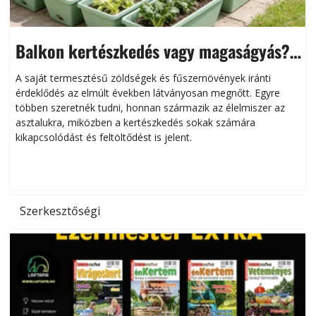
Balkon kertészkedés vagy magaságyás?
Helytakarékos kertészkedés
A saját termesztésű zöldségek és fűszernövények iránti
érdeklődés az elmúlt években látványosan megnőtt. Egyre
többen szeretnék tudni, honnan származik az élelmiszer az
l
asztalukra, miközben a kertészkedés sokak számára
kikapcsolódást és feltöltődést is jelent.
é
d
Szerkesztőségi