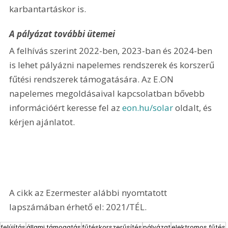
karbantartáskor is. 
A pályázat további ütemei
A felhívás szerint 2022-ben, 2023-ban és 2024-ben 
is lehet pályázni napelemes rendszerek és korszerű 
fűtési rendszerek támogatására. Az E.ON 
napelemes megoldásaival kapcsolatban bővebb 
információért keresse fel az 
eon.hu/solar
 oldalt, és 
kérjen ajánlatot.
A cikk az Ezermester alábbi nyomtatott 
lapszámában érhető el: 2021/TÉL.
felújítás
állami támogatás
fűtéskorszerűsítés
pályázat
elektromos fűtés