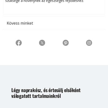
szüksége a növénynek az egészséges fejlődéshez.
t
Kövess minket
Légy naprakész, és értesülj elsőként
válogatott tartalmainkról