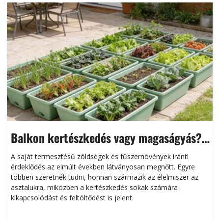
Balkon kertészkedés vagy magaságyás?
Helytakarékos kertészkedés
A saját termesztésű zöldségek és fűszernövények iránti
érdeklődés az elmúlt években látványosan megnőtt. Egyre
többen szeretnék tudni, honnan származik az élelmiszer az
l
asztalukra, miközben a kertészkedés sokak számára
kikapcsolódást és feltöltődést is jelent.
é
d