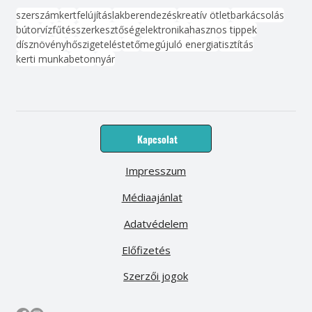
szerszám
kert
felújítás
lakberendezés
kreatív ötlet
barkácsolás
bútor
víz
fűtés
szerkesztőség
elektronika
hasznos tippek
dísznövény
hőszigetelés
tető
megújuló energia
tisztítás
kerti munka
beton
nyár
Kapcsolat
Impresszum
Médiaajánlat
Adatvédelem
Előfizetés
Szerzői jogok