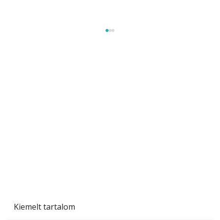
Tiszta homlokzat éveken át
Kiemelt tartalom