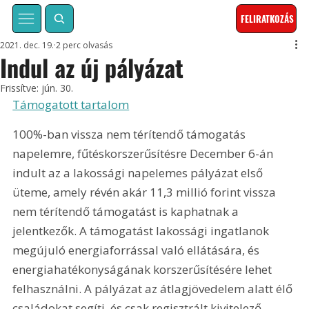
FELIRATKOZÁS
2021. dec. 19.
2 perc olvasás
Indul az új pályázat
Frissítve:
jún. 30.
Támogatott tartalom
100%-ban vissza nem térítendő támogatás 
napelemre, fűtéskorszerűsítésre December 6-án 
indult az a lakossági napelemes pályázat első 
üteme, amely révén akár 11,3 millió forint vissza 
nem térítendő támogatást is kaphatnak a 
jelentkezők. A támogatást lakossági ingatlanok 
megújuló energiaforrással való ellátására, és 
energiahatékonyságának korszerűsítésére lehet 
felhasználni. A pályázat az átlagjövedelem alatt élő 
családokat segíti, és csak regisztrált kivitelező 