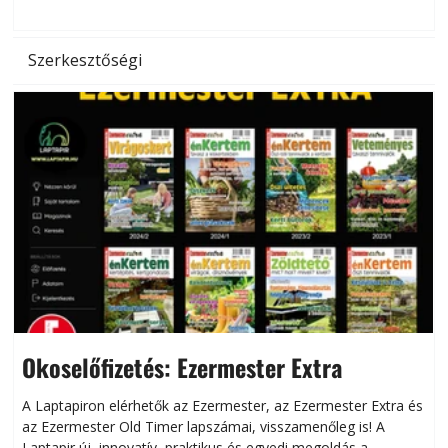
Szerkesztőségi
Okoselőfizetés: Ezermester Extra
A Laptapiron elérhetők az Ezermester, az Ezermester Extra és
az Ezermester Old Timer lapszámai, visszamenőleg is! A
Laptapir új, innovatív, praktikus és egyedi megoldás a
L