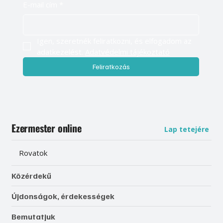
E-mail cím
*
Igen, szeretnék feliratkozni, és elfogadom az 
adatkezelést. 
Adatvédelmi tájékoztató
Feliratkozás
Ezermester online
Lap tetejére
Rovatok
Közérdekű
Újdonságok, érdekességek
Bemutatjuk