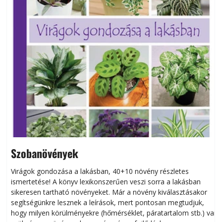
Szobanövények
Virágok gondozása a lakásban, 40+10 növény részletes
ismertetése! A könyv lexikonszerűen veszi sorra a lakásban
s
sikeresen tart­ha­tó növényeket. Már a növény kiválasztásakor
h
segítségünkre lesznek a leírások, mert pontosan megtudjuk,
k
hogy milyen körülményekre (hőmérséklet, páratartalom stb.) van