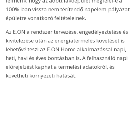
felmérik, hogy az adott lakóépület megfelel-e a 
100%-ban vissza nem térítendő napelem-pályázat 
épületre vonatkozó feltételeinek.
Az E.ON a rendszer tervezése, engedélyeztetése és 
kivitelezése után az energiatermelés követését is 
lehetővé teszi az E.ON Home alkalmazással napi, 
heti, havi és éves bontásban is. A felhasználó napi 
előrejelzést kaphat a termelési adatokról, és 
követheti környezeti hatását.