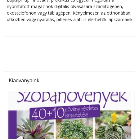
nyomtatott magazinok digitális olvasására számítógépen,
okostelefonon vagy táblagépen. Kényelmesen az otthonában,
útközben vagy nyaralás, pihenés alatt is elérhetők lapszámaink.
ú
Bárhol, bármikor, akár külföldön élve vagy dolgozva is
B
olvashatók az Ezermester lapszámai. A Laptapir kényelmes
megoldás, mert: – t
Kiadványaink