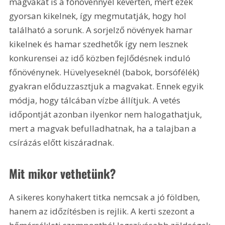
magvakat is a főnövénnyel keverten, mert ezek 
gyorsan kikelnek, így megmutatják, hogy hol 
található a sorunk. A sorjelző növények hamar 
kikelnek és hamar szedhetők így nem lesznek 
konkurensei az idő közben fejlődésnek induló 
főnövénynek. Hüvelyeseknél (babok, borsófélék) 
gyakran előduzzasztjuk a magvakat. Ennek egyik 
módja, hogy tálcában vízbe állítjuk. A vetés 
időpontját azonban ilyenkor nem halogathatjuk, 
mert a magvak befulladhatnak, ha a talajban a 
csírázás előtt kiszáradnak.
Mit mikor vethetünk?
A sikeres konyhakert titka nemcsak a jó földben, 
hanem az időzítésben is rejlik. A kerti szezont a 