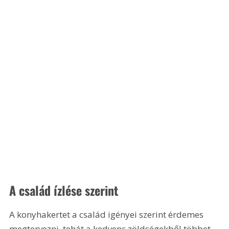
A család ízlése szerint
A konyhakertet a család igényei szerint érdemes 
megtervezni, tehát a kedvenc zöldségekből többet 