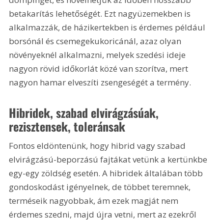
betakarítás lehetőségét. Ezt nagyüzemekben is 
alkalmazzák, de házikertekben is érdemes például 
borsónál és csemegekukoricánál, azaz olyan 
növényeknél alkalmazni, melyek szedési ideje 
nagyon rövid időkorlát közé van szorítva, mert 
nagyon hamar elveszíti zsengeségét a termény.
Hibridek, szabad elvirágzásúak, 
rezisztensek, toleránsak
Fontos eldöntenünk, hogy hibrid vagy szabad 
elvirágzású-beporzású fajtákat vetünk a kertünkbe 
egy-egy zöldség esetén. A hibridek általában több 
gondoskodást igényelnek, de többet teremnek, 
terméseik nagyobbak, ám ezek magját nem 
érdemes szedni, majd újra vetni, mert az ezekről 