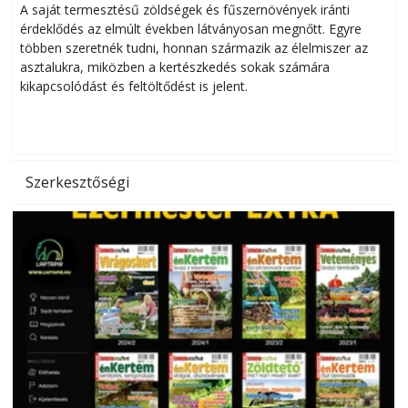
Helytakarékos kertészkedés
A saját termesztésű zöldségek és fűszernövények iránti
érdeklődés az elmúlt években látványosan megnőtt. Egyre
többen szeretnék tudni, honnan származik az élelmiszer az
l
asztalukra, miközben a kertészkedés sokak számára
kikapcsolódást és feltöltődést is jelent.
é
d
Szerkesztőségi