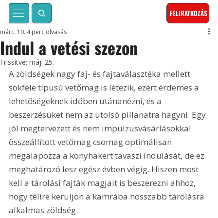
FELIRATKOZÁS
márc. 10.
4 perc olvasás
Indul a vetési szezon
Frissítve:
máj. 25.
A zöldségek nagy faj- és fajtaválasztéka mellett 
sokféle típusú vetőmag is létezik, ezért érdemes a 
lehetőségeknek időben utánanézni, és a 
beszerzésüket nem az utolsó pillanatra hagyni. Egy 
jól megtervezett és nem impulzusvásárlásokkal 
összeállított vetőmag csomag optimálisan 
megalapozza a konyhakert tavaszi indulását, de ez 
meghatározó lesz egész évben végig. Hiszen most 
kell a tárolási fajták magjait is beszerezni ahhoz, 
hogy télire kerüljön a kamrába hosszabb tárolásra 
alkalmas zöldség.