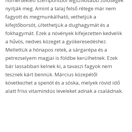
hőmérsékleti szempontból legszívósabb zöldségek 
nyitják meg. Amint a talaj felső rétege már nem 
fagyott és megmunkálható, vethetjük a 
kifejtőborsót, ültethetjük a dughagymát és a 
fokhagymát. Ezek a növények kifejezetten kedvelik 
a hűvös, nedves közeget a gyökeresedéshez. 
Mellettük a hónapos retek, a sárgarépa és a 
petrezselyem magjai is földbe kerülhetnek. Ezek 
bár lassabban kelnek ki, a tavaszi fagyok nem 
tesznek kárt bennük. Március közepétől 
következhet a spenót és a sóska, melyek rövid idő 
alatt friss vitamindús leveleket adnak a családnak.