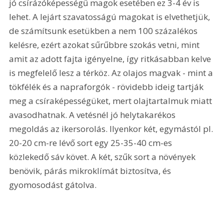
jó csírázóképességű magok esetében ez 3-4 év is 
lehet. A lejárt szavatosságú magokat is elvethetjük, 
de számítsunk esetükben a nem 100 százalékos 
kelésre, ezért azokat sűrűbbre szokás vetni, mint 
amit az adott fajta igényelne, így ritkásabban kelve 
is megfelelő lesz a térköz. Az olajos magvak - mint a 
tökfélék és a napraforgók - rövidebb ideig tartják 
meg a csíraképességüket, mert olajtartalmuk miatt 
avasodhatnak. A vetésnél jó helytakarékos 
megoldás az ikersorolás. Ilyenkor két, egymástól pl. 
20-20 cm-re lévő sort egy 25-35-40 cm-es 
közlekedő sáv követ. A két, szűk sort a növények 
benövik, párás mikroklímát biztosítva, és 
gyomosodást gátolva.