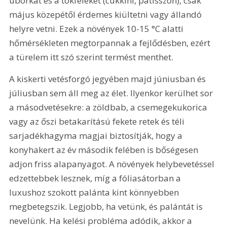
uborkát és a tökféléket (cukkini, patisszon), csak 
május közepétől érdemes kiültetni vagy állandó 
helyre vetni. Ezek a növények 10-15 °C alatti 
hőmérsékleten megtorpannak a fejlődésben, ezért 
a türelem itt szó szerint termést menthet.
A kiskerti vetésforgó jegyében majd júniusban és 
júliusban sem áll meg az élet. Ilyenkor kerülhet sor 
a másodvetésekre: a zöldbab, a csemegekukorica 
vagy az őszi betakarítású fekete retek és téli 
sarjadékhagyma magjai biztosítják, hogy a 
konyhakert az év második felében is bőségesen 
adjon friss alapanyagot. A növények helybevetéssel 
edzettebbek lesznek, míg a fóliasátorban a 
luxushoz szokott palánta kint könnyebben 
megbetegszik. Legjobb, ha vetünk, és palántát is 
nevelünk. Ha kelési probléma adódik, akkor a 