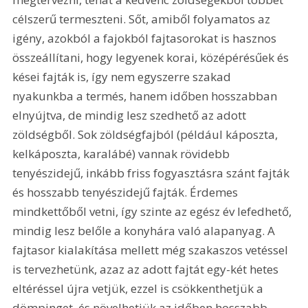
célszerű termeszteni. Sőt, amiből folyamatos az 
igény, azokból a fajokból fajtasorokat is hasznos 
összeállítani, hogy legyenek korai, középérésűek és 
kései fajták is, így nem egyszerre szakad 
nyakunkba a termés, hanem időben hosszabban 
elnyújtva, de mindig lesz szedhető az adott 
zöldségből. Sok zöldségfajból (például káposzta, 
kelkáposzta, karalábé) vannak rövidebb 
tenyészidejű, inkább friss fogyasztásra szánt fajták 
és hosszabb tenyészidejű fajták. Érdemes 
mindkettőből vetni, így szinte az egész év lefedhető, 
mindig lesz belőle a konyhára való alapanyag. A 
fajtasor kialakítása mellett még szakaszos vetéssel 
is tervezhetünk, azaz az adott fajtát egy-két hetes 
eltéréssel újra vetjük, ezzel is csökkenthetjük a 
dömpinget, és növelhetjük az időben hosszabb 