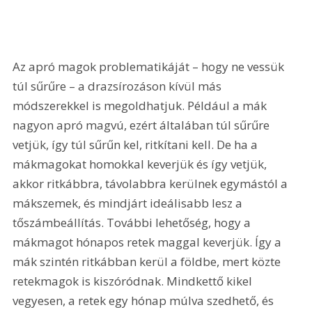
Az apró magok problematikáját – hogy ne vessük 
túl sűrűre – a drazsírozáson kívül más 
módszerekkel is megoldhatjuk. Például a mák 
nagyon apró magvú, ezért általában túl sűrűre 
vetjük, így túl sűrűn kel, ritkítani kell. De ha a 
mákmagokat homokkal keverjük és így vetjük, 
akkor ritkábbra, távolabbra kerülnek egymástól a 
mákszemek, és mindjárt ideálisabb lesz a 
tőszámbeállítás. További lehetőség, hogy a 
mákmagot hónapos retek maggal keverjük. Így a 
mák szintén ritkábban kerül a földbe, mert közte 
retekmagok is kiszóródnak. Mindkettő kikel 
vegyesen, a retek egy hónap múlva szedhető, és 