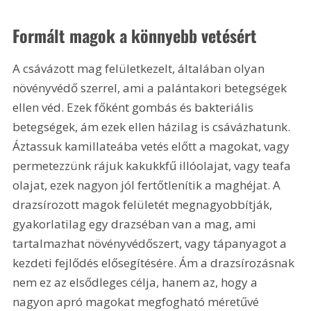
Formált magok a könnyebb vetésért
A csávázott mag felületkezelt, általában olyan 
növényvédő szerrel, ami a palántakori betegségek 
ellen véd. Ezek főként gombás és bakteriális 
betegségek, ám ezek ellen házilag is csávázhatunk. 
Áztassuk kamillateába vetés előtt a magokat, vagy 
permetezzünk rájuk kakukkfű illóolajat, vagy teafa 
olajat, ezek nagyon jól fertőtlenítik a maghéjat. A 
drazsírozott magok felületét megnagyobbítják, 
gyakorlatilag egy drazséban van a mag, ami 
tartalmazhat növényvédőszert, vagy tápanyagot a 
kezdeti fejlődés elősegítésére. Ám a drazsírozásnak 
nem ez az elsődleges célja, hanem az, hogy a 
nagyon apró magokat megfogható méretűvé 