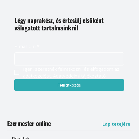
Légy naprakész, és értesülj elsőként
válogatott tartalmainkról
E-mail cím
*
Igen, szeretnék feliratkozni, és elfogadom az 
adatkezelést. 
Adatvédelmi tájékoztató
Feliratkozás
Ezermester online
Lap tetejére
Rovatok