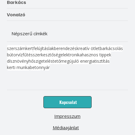
Barkács
Vonalzó
Népszerű címkék
szerszám
kert
felújítás
lakberendezés
kreatív ötlet
barkácsolás
bútor
víz
fűtés
szerkesztőség
elektronika
hasznos tippek
dísznövény
hőszigetelés
tető
megújuló energia
tisztítás
kerti munka
beton
nyár
Kapcsolat
Impresszum
Médiaajánlat