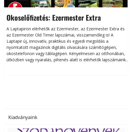
Okoselőfizetés: Ezermester Extra
A Laptapiron elérhetők az Ezermester, az Ezermester Extra és
az Ezermester Old Timer lapszámai, visszamenőleg is! A
Laptapir új, innovatív, praktikus és egyedi megoldás a
L
nyomtatott magazinok digitális olvasására számítógépen,
okostelefonon vagy táblagépen. Kényelmesen az otthonában,
útközben vagy nyaralás, pihenés alatt is elérhetők lapszámaink.
ú
Bárhol, bármikor, akár külföldön élve vagy dolgozva is
B
olvashatók az Ezermester lapszámai. A Laptapir kényelmes
megoldás, mert: – t
Kiadványaink