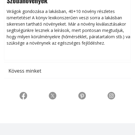
Szobanövények
Virágok gondozása a lakásban, 40+10 növény részletes
ismertetése! A könyv lexikonszerűen veszi sorra a lakásban
s
sikeresen tart­ha­tó növényeket. Már a növény kiválasztásakor
h
segítségünkre lesznek a leírások, mert pontosan megtudjuk,
k
hogy milyen körülményekre (hőmérséklet, páratartalom stb.) van
szüksége a növénynek az egészséges fejlődéshez.
t
Kövess minket