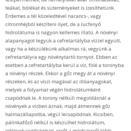
teákat, bólékat és süteményeket is ízesíthetünk. 
Érdemes a tél közeledtével narancs-, vagy 
citromhéjból készíteni ilyet, de a lucfenyő 
hidrolátuma is nagyon kellemes illatú. A növényi 
alapanyagot tegyük a cefretartályba vízzel együtt, 
vagy ha a készülékünk alkalmas rá, vegyünk a 
cefretartályra egy növénytartó tornyot. Ebben az 
esetben a cefretartályba kerül a víz, fölé a toronyba 
a növényi részek. Ekkor a gőz megy át a növényi 
részeken, és az viszi magával az illóanyagokat, 
melyek a folyamat végén hidrolátumként 
csapódnak le. A torony nélküli megoldásnál a 
növények a vízben áznak, majd átmennek gőz 
halmazállapotba, végül lecsapódnak. Kicsiben, 
pálinkafőző nélkül is készülhet hidrolátum, 
edények segítségével, erről a módszerről több 