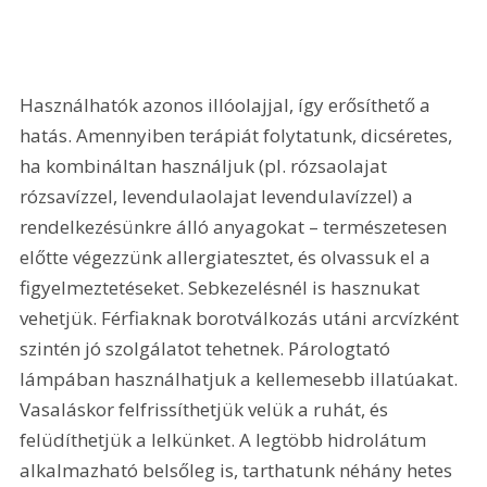
Használhatók azonos illóolajjal, így erősíthető a 
hatás. Amennyiben terápiát folytatunk, dicséretes, 
ha kombináltan használjuk (pl. rózsaolajat 
rózsavízzel, levendulaolajat levendulavízzel) a 
rendelkezésünkre álló anyagokat – természetesen 
előtte végezzünk allergiatesztet, és olvassuk el a 
figyelmeztetéseket. Sebkezelésnél is hasznukat 
vehetjük. Férfiaknak borotválkozás utáni arcvízként 
szintén jó szolgálatot tehetnek. Párologtató 
lámpában használhatjuk a kellemesebb illatúakat. 
Vasaláskor felfrissíthetjük velük a ruhát, és 
felüdíthetjük a lelkünket. A legtöbb hidrolátum 
alkalmazható belsőleg is, tarthatunk néhány hetes 