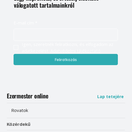
válogatott tartalmainkról
E-mail cím
*
Igen, szeretnék feliratkozni, és elfogadom az 
adatkezelést. 
Adatvédelmi tájékoztató
Feliratkozás
Ezermester online
Lap tetejére
Rovatok
Közérdekű