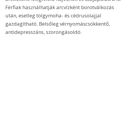
Férfiak használhatják arcvízként borotválkozás 
után, esetleg tölgymoha- és cédrusolajjal 
gazdagítható. Belsőleg vérnyomáscsökkentő, 
antidepresszáns, szorongásoldó.