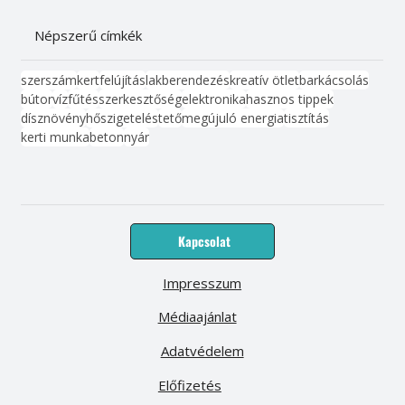
Népszerű címkék
szerszám
kert
felújítás
lakberendezés
kreatív ötlet
barkácsolás
bútor
víz
fűtés
szerkesztőség
elektronika
hasznos tippek
dísznövény
hőszigetelés
tető
megújuló energia
tisztítás
kerti munka
beton
nyár
Kapcsolat
Impresszum
Médiaajánlat
Adatvédelem
Előfizetés