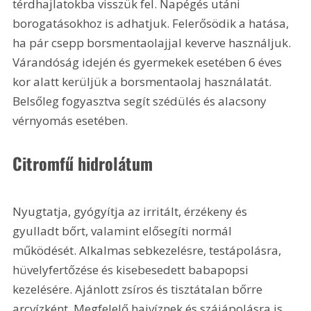
térdhajlatokba visszük fel. Napégés utáni 
borogatásokhoz is adhatjuk. Felerősödik a hatása, 
ha pár csepp borsmentaolajjal keverve használjuk. 
Várandóság idején és gyermekek esetében 6 éves 
kor alatt kerüljük a borsmentaolaj használatát. 
Belsőleg fogyasztva segít szédülés és alacsony 
vérnyomás esetében.
Citromfű hidrolátum
Nyugtatja, gyógyítja az irritált, érzékeny és 
gyulladt bőrt, valamint elősegíti normál 
működését. Alkalmas sebkezelésre, testápolásra, 
hüvelyfertőzése és kisebesedett babapopsi 
kezelésére. Ajánlott zsíros és tisztátalan bőrre 
arcvízként. Megfelelő hajvíznek és szájápolásra is. 