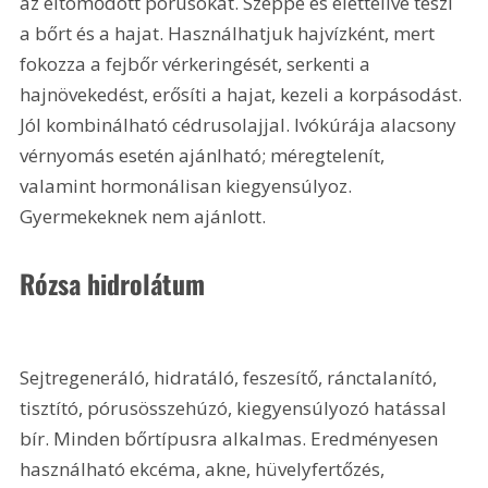
az eltömődött pórusokat. Széppé és élettelivé teszi 
a bőrt és a hajat. Használhatjuk hajvízként, mert 
fokozza a fejbőr vérkeringését, serkenti a 
hajnövekedést, erősíti a hajat, kezeli a korpásodást. 
Jól kombinálható cédrusolajjal. Ivókúrája alacsony 
vérnyomás esetén ajánlható; méregtelenít, 
valamint hormonálisan kiegyensúlyoz. 
Gyermekeknek nem ajánlott.
Rózsa hidrolátum
Sejtregeneráló, hidratáló, feszesítő, ránctalanító, 
tisztító, pórusösszehúzó, kiegyensúlyozó hatással 
bír. Minden bőrtípusra alkalmas. Eredményesen 
használható ekcéma, akne, hüvelyfertőzés, 