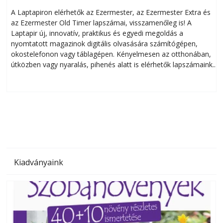
A Laptapiron elérhetők az Ezermester, az Ezermester Extra és
az Ezermester Old Timer lapszámai, visszamenőleg is! A
Laptapir új, innovatív, praktikus és egyedi megoldás a
L
nyomtatott magazinok digitális olvasására számítógépen,
okostelefonon vagy táblagépen. Kényelmesen az otthonában,
útközben vagy nyaralás, pihenés alatt is elérhetők lapszámaink.
ú
Bárhol, bármikor, akár külföldön élve vagy dolgozva is
B
olvashatók az Ezermester lapszámai. A Laptapir kényelmes
megoldás, mert: – t
Kiadványaink