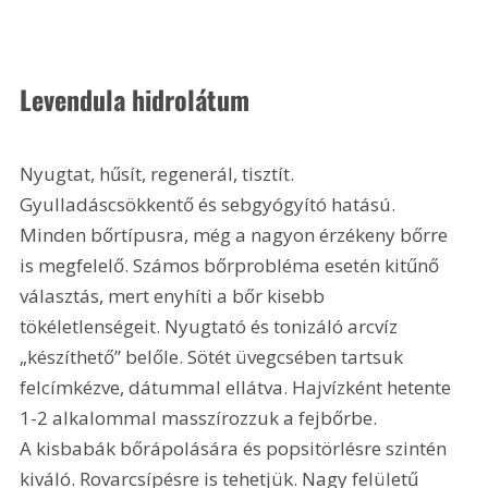
Levendula hidrolátum
Nyugtat, hűsít, regenerál, tisztít. 
Gyulladáscsökkentő és sebgyógyító hatású. 
Minden bőrtípusra, még a nagyon érzékeny bőrre 
is megfelelő. Számos bőrprobléma esetén kitűnő 
választás, mert enyhíti a bőr kisebb 
tökéletlenségeit. Nyugtató és tonizáló arcvíz 
„készíthető” belőle. Sötét üvegcsében tartsuk 
felcímkézve, dátummal ellátva. Hajvízként hetente 
1-2 alkalommal masszírozzuk a fejbőrbe. 
A kisbabák bőrápolására és popsitörlésre szintén 
kiváló. Rovarcsípésre is tehetjük. Nagy felületű 