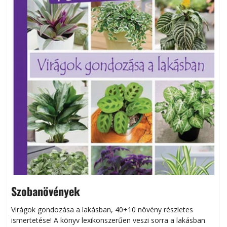
Szobanövények
Virágok gondozása a lakásban, 40+10 növény részletes
ismertetése! A könyv lexikonszerűen veszi sorra a lakásban
s