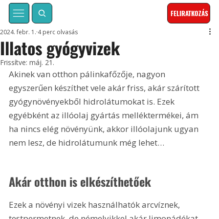
FELIRATKOZÁS
2024. febr. 1.
4 perc olvasás
Illatos gyógyvizek
Frissítve:
máj. 21.
Akinek van otthon pálinkafőzője, nagyon 
egyszerűen készíthet vele akár friss, akár szárított 
gyógynövényekből hidrolátumokat is. Ezek 
egyébként az illóolaj gyártás melléktermékei, ám 
ha nincs elég növényünk, akkor illóolajunk ugyan 
nem lesz, de hidrolátumunk még lehet…
Akár otthon is elkészíthetőek
Ezek a növényi vizek használhatók arcvíznek, 
testpermetnek, de némelyikkel akár limonádékat, 