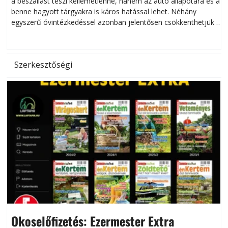
a beszállást teszi kellemetlenné, hanem az autó állapotára és a
benne hagyott tárgyakra is káros hatással lehet. Néhány
egyszerű óvintézkedéssel azonban jelentősen csökkenthetjük a
hőség káros hatásait.
l
Szerkesztőségi
Okoselőfizetés: Ezermester Extra