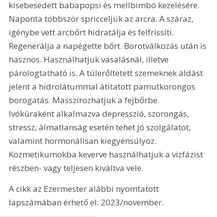
kisebesedett babapopsi és mellbimbó kezelésére. 
Naponta többször spricceljük az arcra. A száraz, 
igénybe vett arcbőrt hidratálja és felfrissíti. 
Regenerálja a napégette bőrt. Borotválkozás után is 
hasznos. Használhatjuk vasalásnál, illetve 
párologtatható is. A túlerőltetett szemeknek áldást 
jelent a hidrolátummal átitatott pamutkorongos 
borogatás. Masszírozhatjuk a fejbőrbe. 
Ivókúraként alkalmazva depresszió, szorongás, 
stressz, álmatlanság esetén tehet jó szolgálatot, 
valamint hormonálisan kiegyensúlyoz. 
Kozmetikumokba keverve használhatjuk a vízfázist 
részben- vagy teljesen kiváltva vele.
A cikk az Ezermester alábbi nyomtatott 
lapszámában érhető el: 2023/november.