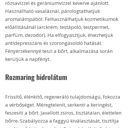
rózsavízzel és gerániumvízzel keverve ajánlott. 
Használható vasalásnál, párologtathatjuk 
aromalámpából. Felhasználhatjuk kozmetikumok 
előállításánál (arckrém, testápoló, testpermet, 
parfüm, dezodor). Ha elfogyasztjuk, élvezhetjük 
antidepresszáns és szorongásoldó hatását. 
Fényérzékennyé teszi a bőrt, alkalmazása során 
kerüljük a napfényt.
Rozmaring hidrolátum
Frissítő, élénkítő, regeneráló tulajdonságú, fokozza 
a vérbőséget. Méregtelenít, serkenti a keringést, 
feszesíti a bőrt. Javallott zsíros, tisztátalan, élettelen 
bőrre. Szabályozza a faggyú kiválasztását, tisztítja 