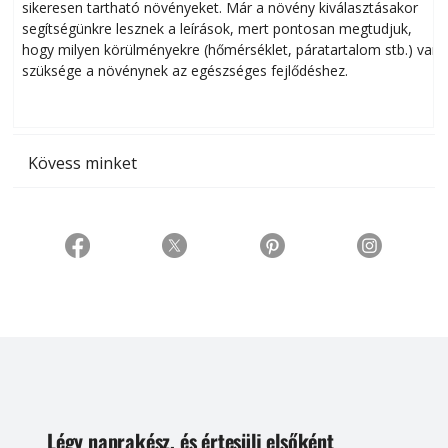
sikeresen tart­ha­tó növényeket. Már a növény kiválasztásakor
h
segítségünkre lesznek a leírások, mert pontosan megtudjuk,
k
hogy milyen körülményekre (hőmérséklet, páratartalom stb.) van
szüksége a növénynek az egészséges fejlődéshez.
t
Kövess minket
Légy naprakész, és értesülj elsőként