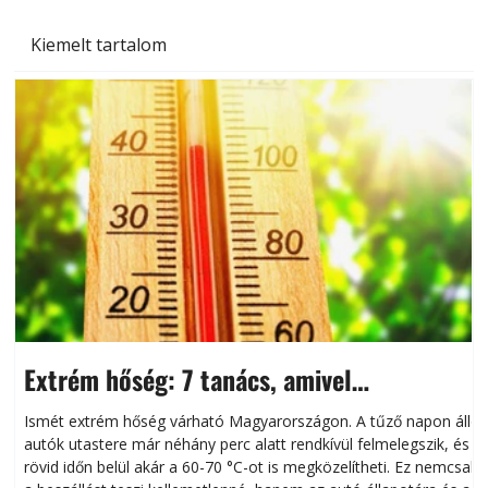
Kiemelt tartalom
Extrém hőség: 7 tanács, amivel
megóvhatjuk autónkat a nyári károktól
Ismét extrém hőség várható Magyarországon. A tűző napon álló
autók utastere már néhány perc alatt rendkívül felmelegszik, és
rövid időn belül akár a 60-70 °C-ot is megközelítheti. Ez nemcsak
n