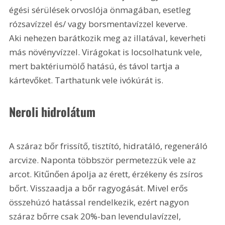
égési sérülések orvoslója önmagában, esetleg 
rózsavízzel és/ vagy borsmentavízzel keverve. 
Aki nehezen barátkozik meg az illatával, keverheti 
más növényvízzel. Virágokat is locsolhatunk vele, 
mert baktériumölő hatású, és távol tartja a 
kártevőket. Tarthatunk vele ivókúrát is.
Neroli hidrolátum
A száraz bőr frissítő, tisztító, hidratáló, regeneráló 
arcvize. Naponta többször permetezzük vele az 
arcot. Kitűnően ápolja az érett, érzékeny és zsíros 
bőrt. Visszaadja a bőr ragyogását. Mivel erős 
összehúzó hatással rendelkezik, ezért nagyon 
száraz bőrre csak 20%-ban levendulavízzel, 