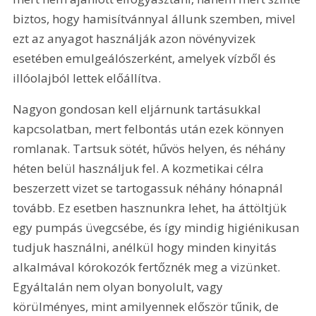
biztos, hogy hamisítvánnyal állunk szemben, mivel 
ezt az anyagot használják azon növényvizek 
esetében emulgeálószerként, amelyek vízből és 
illóolajból lettek előállítva.
Nagyon gondosan kell eljárnunk tartásukkal 
kapcsolatban, mert felbontás után ezek könnyen 
romlanak. Tartsuk sötét, hűvös helyen, és néhány 
héten belül használjuk fel. A kozmetikai célra 
beszerzett vizet se tartogassuk néhány hónapnál 
tovább. Ez esetben hasznunkra lehet, ha áttöltjük 
egy pumpás üvegcsébe, és így mindig higiénikusan 
tudjuk használni, anélkül hogy minden kinyitás 
alkalmával kórokozók fertőznék meg a vizünket. 
Egyáltalán nem olyan bonyolult, vagy 
körülményes, mint amilyennek először tűnik, de 