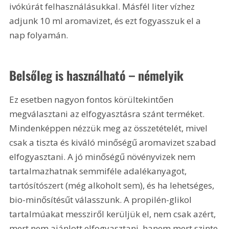
ivókúrát felhasználásukkal. Másfél liter vízhez 
adjunk 10 ml aromavizet, és ezt fogyasszuk el a 
nap folyamán.
Belsőleg is használható – némelyik
Ez esetben nagyon fontos körültekintően 
megválasztani az elfogyasztásra szánt terméket. 
Mindenképpen nézzük meg az összetételét, mivel 
csak a tiszta és kiváló minőségű aromavizet szabad 
elfogyasztani. A jó minőségű növényvizek nem 
tartalmazhatnak semmiféle adalékanyagot, 
tartósítószert (még alkoholt sem), és ha lehetséges, 
bio-minősítésűt válasszunk. A propilén-glikol 
tartalmúakat messziről kerüljük el, nem csak azért, 
mert nem ajánlott elfogyasztani, hanem mert szinte 