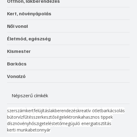
Otthon, lakberendezés
Kert, növényápolás
Női vonal
Életmód, egészség
Kismester
Barkács
Vonalzó
Népszerű címkék
szerszám
kert
felújítás
lakberendezés
kreatív ötlet
barkácsolás
bútor
víz
fűtés
szerkesztőség
elektronika
hasznos tippek
dísznövény
hőszigetelés
tető
megújuló energia
tisztítás
kerti munka
beton
nyár