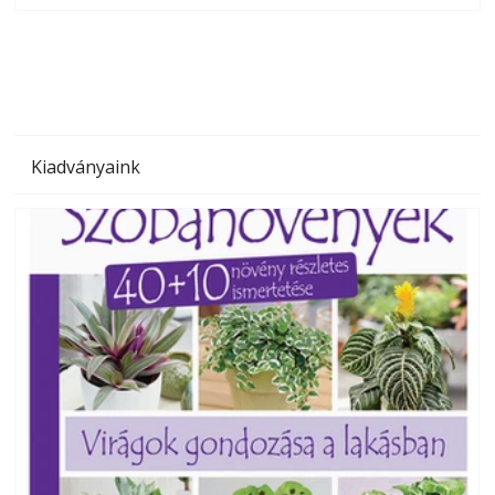
megoldás, mert: – t
Kiadványaink