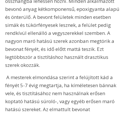
összhangba lehessen hozni. Minden alkalmazott 
bevonó anyag kétkomponensű, epoxigyanta alapú 
és önterülő. A bevont felületek minden esetben 
simák és tükörfényesek lesznek, a felület pedig 
rendkívül ellenálló a vegyszerekkel szemben. A 
nagyon maró hatású szerek azonban megtörik a 
bevonat fényét, és idő előtt mattá teszik. Ezt 
legtöbbször a tisztításhoz használt drasztikus 
szerek okozzák.
 A mesterek elmondása szerint a felújított kád a 
fényét 5-7 évig megtartja, ha kíméletesen bánnak 
vele, és tisztításához nem használnak erősen 
koptató hatású súroló-, vagy egyéb erősen maró 
hatású szereket. Az elmattult bevonat 