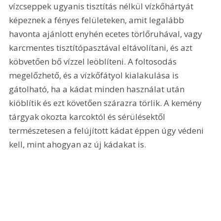
vízcseppek ugyanis tisztítás nélkül vízkőhártyát 
képeznek a fényes felületeken, amit legalább 
havonta ajánlott enyhén ecetes törlőruhával, vagy 
karcmentes tisztítópasztával eltávolítani, és azt 
köbvetően bő vízzel leöblíteni. A foltosodás 
megelőzhető, és a vízkőfátyol kialakulása is 
gátolható, ha a kádat minden használat után 
kiöblítik és ezt követően szárazra törlik. A kemény 
tárgyak okozta karcoktól és sérülésektől 
természetesen a felújított kádat éppen úgy védeni 
kell, mint ahogyan az új kádakat is.