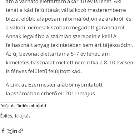
ám a várható élettartam akár 10 év is lehet. Aki 
tehát a kád felújítását vállalkozó mesteremberre 
bízza, előbb alaposan informálódjon az árakról, és 
a valódi, nemcsak szóban megadott garanciáról. 
Annak legalább a számlán szerepelnie kell! A 
felhasznált anyag tekintetében sem árt tájékozódni. 
Az új bevonat élettartama 5-7 év lehet, ám 
kíméletes használat mellett nem ritka a 8-10 évesen 
is fényes felületű felújított kád.
A cikk az Ezermester alábbi nyomtatott 
lapszámában érhető el: 2011/május.
felújítás
fürdőszoba
kád
Építés, felújítás