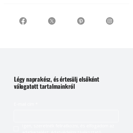
Légy naprakész, és értesülj elsőként
válogatott tartalmainkról
E-mail cím
*
Igen, szeretnék feliratkozni, és elfogadom az 
adatkezelést. 
Adatvédelmi tájékoztató