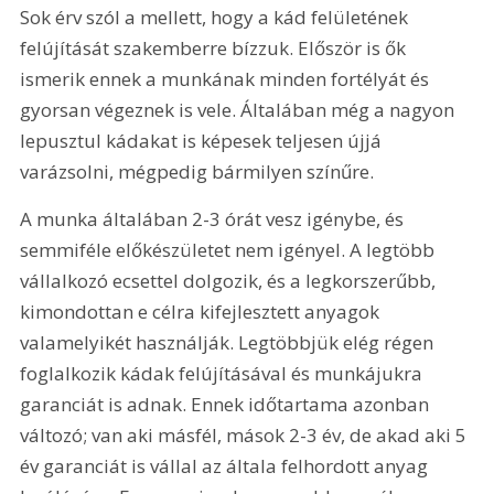
Sok érv szól a mellett, hogy a kád felületének 
felújítását szakemberre bízzuk. Először is ők 
ismerik ennek a munkának minden fortélyát és 
gyorsan végeznek is vele. Általában még a nagyon 
lepusztul kádakat is képesek teljesen újjá 
varázsolni, mégpedig bármilyen színűre.
A munka általában 2-3 órát vesz igénybe, és 
semmiféle előkészületet nem igényel. A legtöbb 
vállalkozó ecsettel dolgozik, és a legkorszerűbb, 
kimondottan e célra kifejlesztett anyagok 
valamelyikét használják. Legtöbbjük elég régen 
foglalkozik kádak felújításával és munkájukra 
garanciát is adnak. Ennek időtartama azonban 
változó; van aki másfél, mások 2-3 év, de akad aki 5 
év garanciát is vállal az általa felhordott anyag 