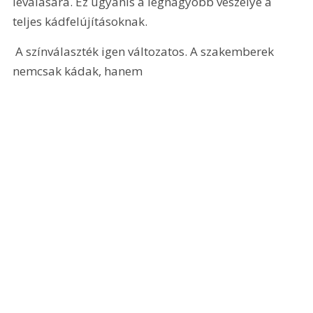
leválására. Ez ugyanis a legnagyobb veszélye a 
teljes kádfelújításoknak.
 A színválaszték igen változatos. A szakemberek 
nemcsak kádak, hanem 