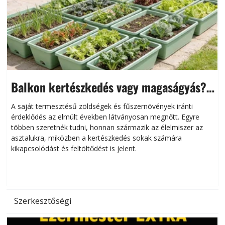
Balkon kertészkedés vagy magaságyás?
Helytakarékos kertészkedés
A saját termesztésű zöldségek és fűszernövények iránti
érdeklődés az elmúlt években látványosan megnőtt. Egyre
többen szeretnék tudni, honnan származik az élelmiszer az
l
asztalukra, miközben a kertészkedés sokak számára
kikapcsolódást és feltöltődést is jelent.
é
d
Szerkesztőségi