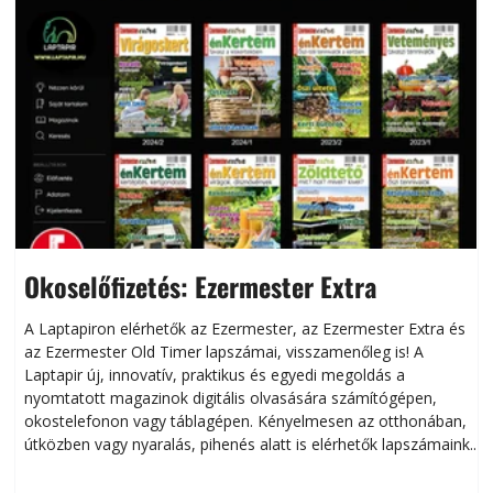
Okoselőfizetés: Ezermester Extra
A Laptapiron elérhetők az Ezermester, az Ezermester Extra és
az Ezermester Old Timer lapszámai, visszamenőleg is! A
Laptapir új, innovatív, praktikus és egyedi megoldás a
L
nyomtatott magazinok digitális olvasására számítógépen,
okostelefonon vagy táblagépen. Kényelmesen az otthonában,
útközben vagy nyaralás, pihenés alatt is elérhetők lapszámaink.
ú
Bárhol, bármikor, akár külföldön élve vagy dolgozva is
B
olvashatók az Ezermester lapszámai. A Laptapir kényelmes