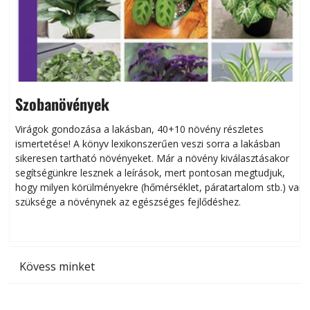
Szobanövények
Virágok gondozása a lakásban, 40+10 növény részletes
ismertetése! A könyv lexikonszerűen veszi sorra a lakásban
s
sikeresen tart­ha­tó növényeket. Már a növény kiválasztásakor
h
segítségünkre lesznek a leírások, mert pontosan megtudjuk,
k
hogy milyen körülményekre (hőmérséklet, páratartalom stb.) van
szüksége a növénynek az egészséges fejlődéshez.
t
Kövess minket