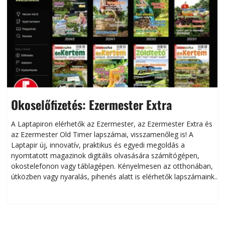
Okoselőfizetés: Ezermester Extra
A Laptapiron elérhetők az Ezermester, az Ezermester Extra és
az Ezermester Old Timer lapszámai, visszamenőleg is! A
Laptapir új, innovatív, praktikus és egyedi megoldás a
L
nyomtatott magazinok digitális olvasására számítógépen,
okostelefonon vagy táblagépen. Kényelmesen az otthonában,
útközben vagy nyaralás, pihenés alatt is elérhetők lapszámaink.
ú
Bárhol, bármikor, akár külföldön élve vagy dolgozva is
B
olvashatók az Ezermester lapszámai. A Laptapir kényelmes
megoldás, mert: – t