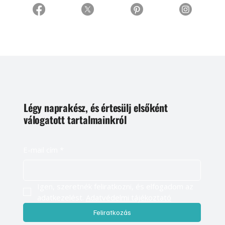
Légy naprakész, és értesülj elsőként
válogatott tartalmainkról
E-mail cím
*
Igen, szeretnék feliratkozni, és elfogadom az 
adatkezelést. 
Adatvédelmi tájékoztató
Feliratkozás