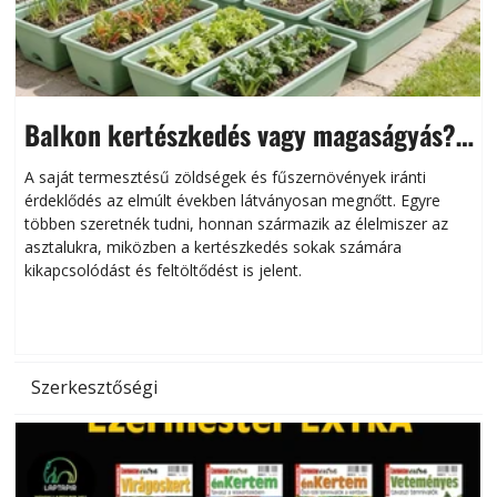
Balkon kertészkedés vagy magaságyás?
Helytakarékos kertészkedés
A saját termesztésű zöldségek és fűszernövények iránti
érdeklődés az elmúlt években látványosan megnőtt. Egyre
többen szeretnék tudni, honnan származik az élelmiszer az
l
asztalukra, miközben a kertészkedés sokak számára
kikapcsolódást és feltöltődést is jelent.
é
d
Szerkesztőségi