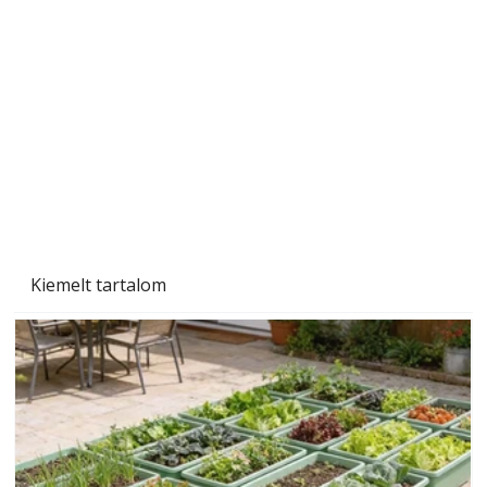
Tiszta homlokzat éveken át
Kiemelt tartalom