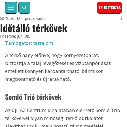
FELIRATKOZÁS
2015. okt. 15.
1 perc olvasás
Időtálló térkövek
Frissítve:
jún. 30.
Támogatott tartalom
A térkő nagy előnye, hogy környezetbarát, 
biztosítja a talaj levegőzését és vízutánpótlását, 
emellett könnyen karbantartható, bármikor 
megbontható és újrarakható.
Somló Trió térkövek
Az újHÁZ Centrum kínálatában elérhető Somló Trió 
térköveivel olyan minőségi térkő burkolatot 
alakíthatunk ki, mely hosszú távon megfelel 