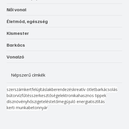
Női vonal
Életmód, egészség
Kismester
Barkács
Vonalzó
Népszerű címkék
szerszám
kert
felújítás
lakberendezés
kreatív ötlet
barkácsolás
bútor
víz
fűtés
szerkesztőség
elektronika
hasznos tippek
dísznövény
hőszigetelés
tető
megújuló energia
tisztítás
kerti munka
beton
nyár