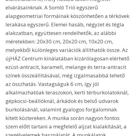
elvárásainknak. A Somló Trió egyszerű 
alapgeometriai formáinak köszönhetően a térkövek 
lerakása egyszerű. Elemei hasáb, négyzet és tégla 
alakzatban, együttesen rendelhetők, az alábbi 
méretekben: 20x30 cm, 20x20 cm, 10x20 cm, 
melyekből különleges variációk állíthatók össze. Az 
újHÁZ Centrum kínálatában kizárólagosan elérhető 
ezüst-antracit, karamell, melange és terra-antracit 
színek összeállításával, még izgalmasabbá tehető 
az összhatás. Vastagságuk 6 cm, így jól 
alkalmazhatóak teraszokon, kerti térburkolatoknál, 
gépkocsi-beállóknál, árkádok és belső udvarok 
burkolásánál, valamint gyalogos forgalomnak 
kitett köztereken. A munka során nagyon fontos 
szem előtt tartani a megfelelő aljzat kialakítását, a 
szegélyelemek használatát. A munkálatok 