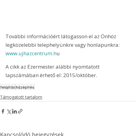
További információért látogasson el az Önhöz 
legközelebbi telephelyünkre vagy honlapunkra: 
www.ujhazcentrum.h
u 
A cikk az Ezermester alábbi nyomtatott 
lapszámában érhető el: 2015/október.
felújítás
házépítés
Támogatott tartalom
Kapcsolódó bejegyzések