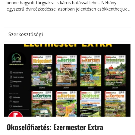
benne hagyott tárgyakra is káros hatással lehet. Néhány
egyszerű óvintézkedéssel azonban jelentősen csökkenthetjük a
hőség káros hatásait.
l
Szerkesztőségi
Okoselőfizetés: Ezermester Extra