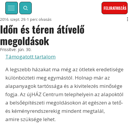
FELIRATKOZÁS
2016. szept. 29.
1 perc olvasás
Időn és téren átívelő
megoldások
Frissítve:
jún. 30.
Támogatott tartalom
A legszebb házakat ma még az ötletek eredetisége 
különbözteti meg egymástól. Holnap már az 
alapanyagok tartóssága és a kivitelezés minősége 
fogja. Az újHÁZ Centrum telephelyein az alapoktól 
a belsőépítészeti megoldásokon át egészen a tető- 
és kéményrendszerekig mindent megtalál, 
amire szüksége lehet.