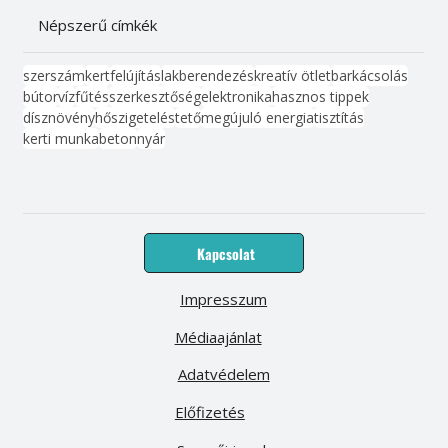
Népszerű címkék
szerszám
kert
felújítás
lakberendezés
kreatív ötlet
barkácsolás
bútor
víz
fűtés
szerkesztőség
elektronika
hasznos tippek
dísznövény
hőszigetelés
tető
megújuló energia
tisztítás
kerti munka
beton
nyár
Kapcsolat
Impresszum
Médiaajánlat
Adatvédelem
Előfizetés