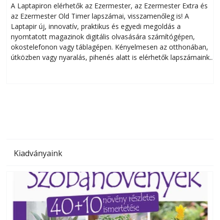
A Laptapiron elérhetők az Ezermester, az Ezermester Extra és
az Ezermester Old Timer lapszámai, visszamenőleg is! A
Laptapir új, innovatív, praktikus és egyedi megoldás a
L
nyomtatott magazinok digitális olvasására számítógépen,
okostelefonon vagy táblagépen. Kényelmesen az otthonában,
útközben vagy nyaralás, pihenés alatt is elérhetők lapszámaink.
ú
Bárhol, bármikor, akár külföldön élve vagy dolgozva is
B
olvashatók az Ezermester lapszámai. A Laptapir kényelmes
megoldás, mert: – t
Kiadványaink