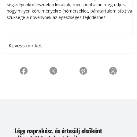
segítségünkre lesznek a leírások, mert pontosan megtudjuk,
k
hogy milyen körülményekre (hőmérséklet, páratartalom stb.) van
szüksége a növénynek az egészséges fejlődéshez.
t
Kövess minket
Légy naprakész, és értesülj elsőként