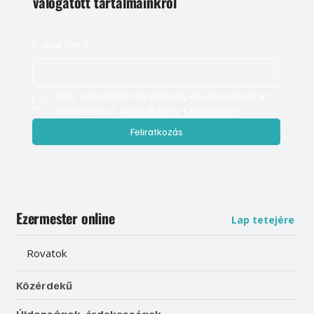
válogatott tartalmainkról
E-mail cím
*
Igen, szeretnék feliratkozni, és elfogadom az 
adatkezelést. 
Adatvédelmi tájékoztató
Feliratkozás
Ezermester online
Lap tetejére
Rovatok
Közérdekű