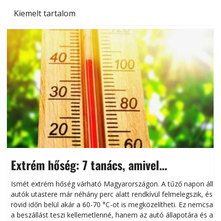
Kiemelt tartalom
Extrém hőség: 7 tanács, amivel
megóvhatjuk autónkat a nyári károktól
Ismét extrém hőség várható Magyarországon. A tűző napon álló
autók utastere már néhány perc alatt rendkívül felmelegszik, és
rövid időn belül akár a 60-70 °C-ot is megközelítheti. Ez nemcsak
n
a beszállást teszi kellemetlenné, hanem az autó állapotára és a