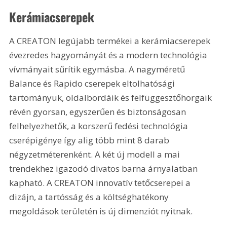
Kerámiacserepek 
A CREATON legújabb termékei a kerámiacserepek 
évezredes hagyományát és a modern technológia 
vívmányait sűrítik egymásba. A nagyméretű 
Balance és Rapido cserepek eltolhatósági 
tartományuk, oldalbordáik és felfüggesztőhorgaik 
révén gyorsan, egyszerűen és biztonságosan 
felhelyezhetők, a korszerű fedési technológia 
cserépigénye így alig több mint 8 darab 
négyzetméterenként. A két új modell a mai 
trendekhez igazodó divatos barna árnyalatban 
kapható. A CREATON innovatív tetőcserepei a 
dizájn, a tartósság és a költséghatékony 
megoldások területén is új dimenziót nyitnak.