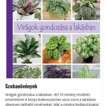
Szobanövények
Virágok gondozása a lakásban, 40+10 növény részletes
ismertetése! A könyv lexikonszerűen veszi sorra a lakásban
s
sikeresen tart­ha­tó növényeket. Már a növény kiválasztásakor
h