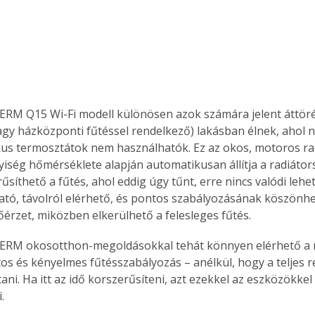
 Q15 Wi-Fi modell különösen azok számára jelent áttörést,
agy házközponti fűtéssel rendelkező) lakásban élnek, ahol ni
ikus termosztátok nem használhatók. Ez az okos, motoros ra
lyiség hőmérséklete alapján automatikusan állítja a radiátor
rűsíthető a fűtés, ahol eddig úgy tűnt, erre nincs valódi lehe
ó, távolról elérhető, és pontos szabályozásának köszönhe
hőérzet, miközben elkerülhető a felesleges fűtés.
M okosotthon-megoldásokkal tehát könnyen elérhető a 
os és kényelmes fűtésszabályozás – anélkül, hogy a teljes r
tani. Ha itt az idő korszerűsíteni, azt ezekkel az eszközökke
.