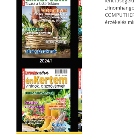
lehetőségekk
„finomhangol
COMPUTHERM Q
érzékelés mi