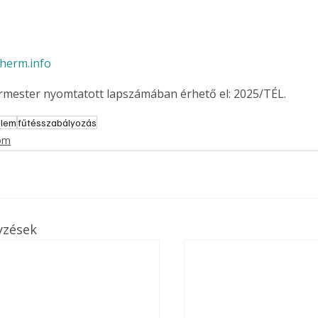
herm.info
ermester nyomtatott lapszámában érhető el: 2025/TÉL.
elem
fűtésszabályozás
lom
yzések
ertben,
Gyógyító növények: a
sban
természet kincsei az