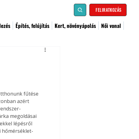
FELIRATKOZÁS
dezés
Építés, felújítás
Kert, növényápolás
Női vonal
otthonunk fűtése 
zonban azért 
rendszer-
rka megoldásai 
ekkel lépésről 
i hőmérséklet-