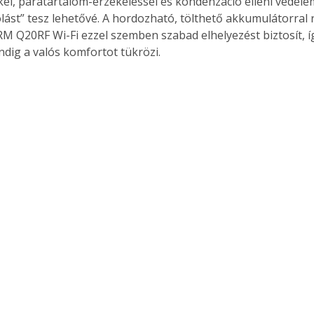
el, páratartalom-érzékeléssel és kondenzáció elleni védele
ást” tesz lehetővé. A hordozható, tölthető akkumulátorral 
20RF Wi-Fi ezzel szemben szabad elhelyezést biztosít, í
ndig a valós komfortot tükrözi.