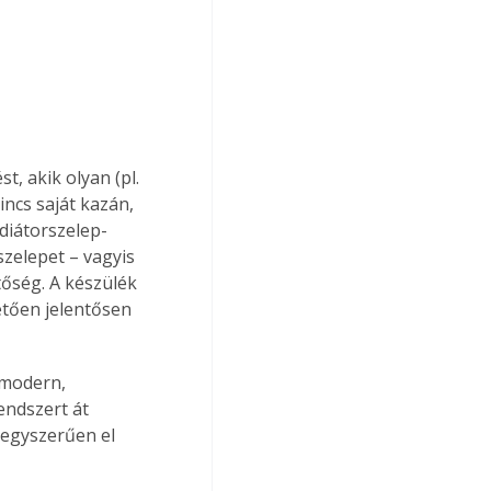
 akik olyan (pl. 
ncs saját kazán, 
diátorszelep-
szelepet – vagyis 
tőség. A készülék 
tően jelentősen 
modern, 
endszert át 
l egyszerűen el 