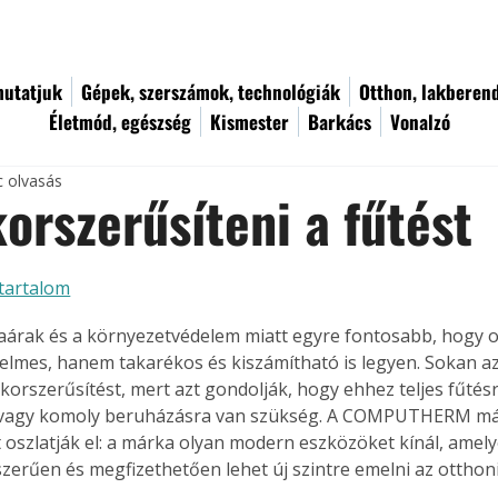
utatjuk
Gépek, szerszámok, technológiák
Otthon, lakberen
Életmód, egészség
Kismester
Barkács
Vonalzó
c olvasás
korszerűsíteni a fűtést
tartalom
aárak és a környezetvédelem miatt egyre fontosabb, hogy 
elmes, hanem takarékos és kiszámítható is legyen. Sokan a
 korszerűsítést, mert azt gondolják, hogy ehhez teljes fűtés
a vagy komoly beruházásra van szükség. A COMPUTHERM má
t oszlatják el: a márka olyan modern eszközöket kínál, amely
szerűen és megfizethetően lehet új szintre emelni az otthon
.