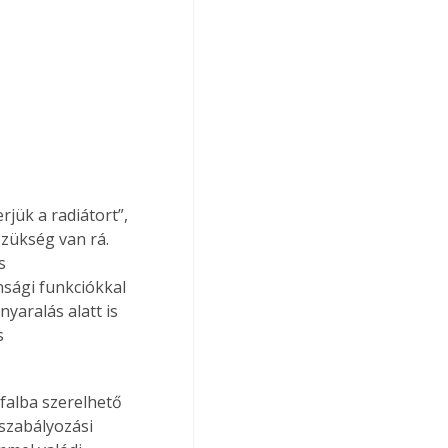
jük a radiátort”, 
zükség van rá. 
s 
nsági funkciókkal 
yaralás alatt is 
s 
 falba szerelhető 
szabályozási 