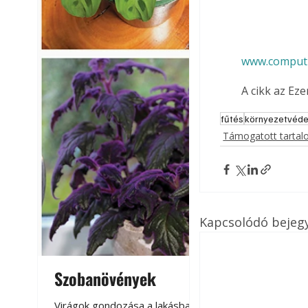
www.comput
A cikk az Ez
fűtés
környezetvéd
Támogatott tarta
Kapcsolódó bejeg
Szobanövények
Virágoskert: k
teraszon, laká
Virágok gondozása a lakásban,