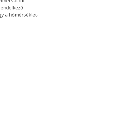
mmel valódi 
rendelkező 
gy a hőmérséklet-