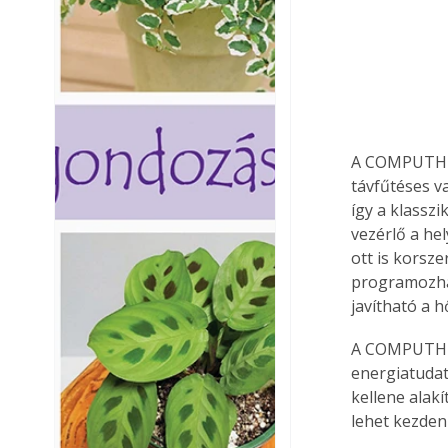
A COMPUTHERM
távfűtéses v
így a klassz
vezérlő a he
ott is korsze
programozhat
javítható a 
A COMPUTHER
energiatudat
kellene alakí
lehet kezdeni