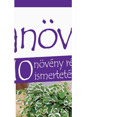
Ezermester lapszámai. A
Ezermester lapszámai
Laptapir kényelmes megoldás,
Laptapir kényelmes 
mert: – t
mert: – t