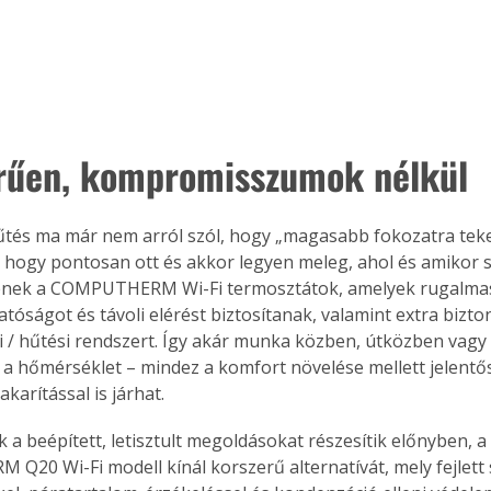
rűen, kompromisszumok nélkül
űtés ma már nem arról szól, hogy „magasabb fokozatra teker
 hogy pontosan ott és akkor legyen meleg, ahol és amikor s
enek a COMPUTHERM Wi-Fi termosztátok, amelyek rugalma
óságot és távoli elérést biztosítanak, valamint extra bizto
i / hűtési rendszert. Így akár munka közben, útközben vagy n
a hőmérséklet – mindez a komfort növelése mellett jelentő
karítással is járhat.
 a beépített, letisztult megoldásokat részesítik előnyben, a
20 Wi-Fi modell kínál korszerű alternatívát, mely fejlett 