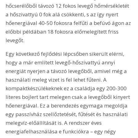
hőcserélőből távozó 12 fokos levegő hőmérsékletét 
a hőszivattyú 0 fok alá csökkenti, s az így nyert 
hőenergiával 40-50 fokosra felfűti a befúvó ágon az 
előbbi példában 18 fokosra előmelegített friss 
levegőt.
Egy következő fejlődési lépcsőben sikerült elérni, 
hogy a már említett levegő-hőszivattyú annyi 
energiát nyerjen a távozó levegőből, amivel még a 
használati meleg vizet is fel lehet fűteni. A 
kompaktkészülékeknek ez a családja egy 200-300 
literes bojlert tart melegen csak a levegőből kinyert 
hőenergiával. Ez a berendezés egymaga megoldja 
egy passzívház szellőztetését, fűtését és használati 
melegvíz-előállítását is. A rendszer éves 
energiafelhasználása e funkciókra – egy négy 