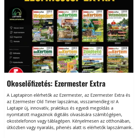
Okoselőfizetés: Ezermester Extra
A Laptapiron elérhetők az Ezermester, az Ezermester Extra és
az Ezermester Old Timer lapszámai, visszamenőleg is! A
Laptapir új, innovatív, praktikus és egyedi megoldás a
L
nyomtatott magazinok digitális olvasására számítógépen,
okostelefonon vagy táblagépen. Kényelmesen az otthonában,
útközben vagy nyaralás, pihenés alatt is elérhetők lapszámaink.
ú
Bárhol, bármikor, akár külföldön élve vagy dolgozva is
B