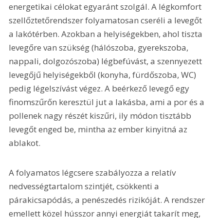
energetikai célokat egyaránt szolgál. A légkomfort 
szellőztetőrendszer folyamatosan cseréli a levegőt 
a lakótérben. Azokban a helyiségekben, ahol tiszta 
levegőre van szükség (hálószoba, gyerekszoba, 
nappali, dolgozószoba) légbefúvást, a szennyezett 
levegőjű helyiségekből (konyha, fürdőszoba, WC) 
pedig légelszívást végez. A beérkező levegő egy 
finomszűrőn keresztül jut a lakásba, ami a por és a 
pollenek nagy részét kiszűri, ily módon tisztább 
levegőt enged be, mintha az ember kinyitná az 
ablakot.
A folyamatos légcsere szabályozza a relatív 
nedvességtartalom szintjét, csökkenti a 
párakicsapódás, a penészedés rizikóját. A rendszer 
emellett közel hússzor annyi energiát takarít meg, 