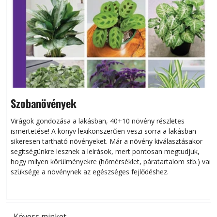
Szobanövények
Virágok gondozása a lakásban, 40+10 növény részletes
ismertetése! A könyv lexikonszerűen veszi sorra a lakásban
s
sikeresen tart­ha­tó növényeket. Már a növény kiválasztásakor
h
segítségünkre lesznek a leírások, mert pontosan megtudjuk,
k
hogy milyen körülményekre (hőmérséklet, páratartalom stb.) van
szüksége a növénynek az egészséges fejlődéshez.
t
Kövess minket