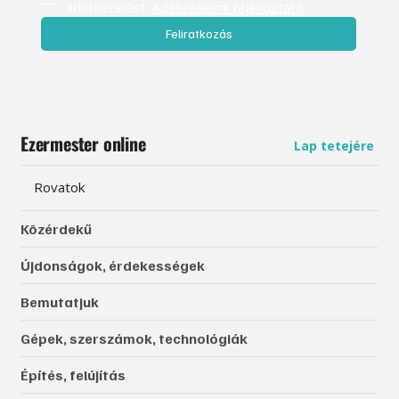
adatkezelést. 
Adatvédelmi tájékoztató
Feliratkozás
Ezermester online
Lap tetejére
Rovatok
Közérdekű
Újdonságok, érdekességek
Bemutatjuk
Gépek, szerszámok, technológiák
Építés, felújítás