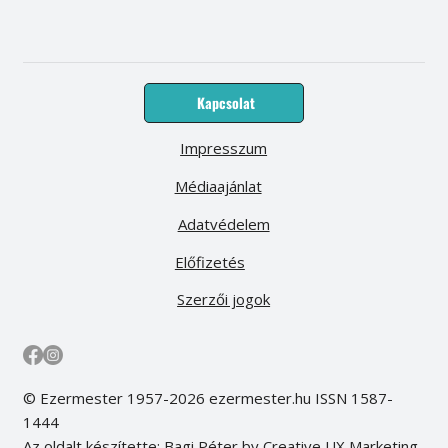
Kapcsolat
Impresszum
Médiaajánlat
Adatvédelem
Előfizetés
Szerzői jogok
© Ezermester 1957-2026 ezermester.hu ISSN 1587-
1444
Az oldalt készítette: Bagi Péter by Creative UX Marketing