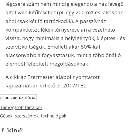
légcsere szám nem mindig elegendő a ház levegő 
által való kifűtéséhez (pl. egy 200 m
-es lakásban, 
2
ahol csak két fő tartózkodik). A passzívház 
kompaktkészülékek térnyerése arra vezethető 
vissza, hogy minimális a helyigényük, kiépítési- és 
szervizköltségük. Emellett akár 80%-kal 
alacsonyabb a fogyasztásuk, mint a több önálló 
elemből felépített megoldásoknak.
A cikk az Ezermester alábbi nyomtatott 
lapszámában érhető el: 2017/TÉL.
szerszám
szellőzés
Támogatott tartalom
Gépek, szerszámok, technológiák