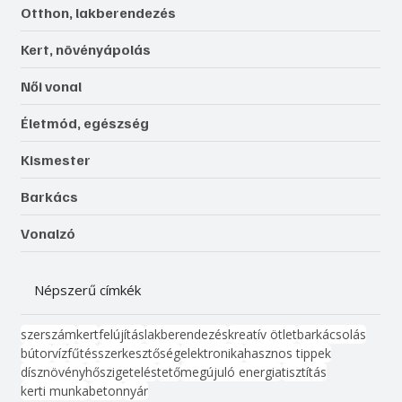
Otthon, lakberendezés
Kert, növényápolás
Női vonal
Életmód, egészség
Kismester
Barkács
Vonalzó
Népszerű címkék
szerszám
kert
felújítás
lakberendezés
kreatív ötlet
barkácsolás
bútor
víz
fűtés
szerkesztőség
elektronika
hasznos tippek
dísznövény
hőszigetelés
tető
megújuló energia
tisztítás
kerti munka
beton
nyár