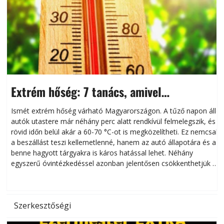
Extrém hőség: 7 tanács, amivel
megóvhatjuk autónkat a nyári károktól
Ismét extrém hőség várható Magyarországon. A tűző napon álló
autók utastere már néhány perc alatt rendkívül felmelegszik, és
rövid időn belül akár a 60-70 °C-ot is megközelítheti. Ez nemcsak
n
a beszállást teszi kellemetlenné, hanem az autó állapotára és a
benne hagyott tárgyakra is káros hatással lehet. Néhány
egyszerű óvintézkedéssel azonban jelentősen csökkenthetjük a
hőség káros hatásait.
l
Szerkesztőségi