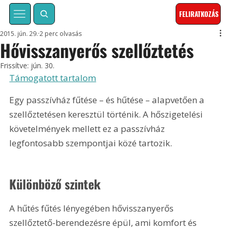
FELIRATKOZÁS
2015. jún. 29.
2 perc olvasás
Hővisszanyerős szellőztetés
Frissítve:
jún. 30.
Támogatott tartalom
Egy passzívház fűtése – és hűtése – alapvetően a 
szellőztetésen keresztül történik. A hőszigetelési 
követelmények mellett ez a passzívház 
legfontosabb szempontjai közé tartozik.
Különböző szintek
A hűtés fűtés lényegében hővisszanyerős 
szellőztető-berendezésre épül, ami komfort és 