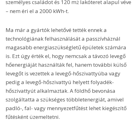
személyes családot és 120 m
 lakóteret alapul véve 
2
– nem éri el a 2000 kWh-t.
Ma már a gyártók lehetővé tették ennek a 
technológiának felhasználását a passzívháznál 
magasabb energiaszükségletű épületek számára 
is. Ezt úgy érték el, hogy nemcsak a távozó levegő 
hőenergiáját használták fel, hanem további külső 
levegőt is vezettek a levegő-hőszivattyúba vagy 
pedig a levegő-hőszivattyú helyett folyadék-
hőszivattyút alkalmaztak. A földhő bevonása 
szolgáltatta a szükséges többletenergiát, amivel 
padló-, fal- vagy mennyezetfűtést lehet kiegészítő 
fűtésként üzemeltetni.