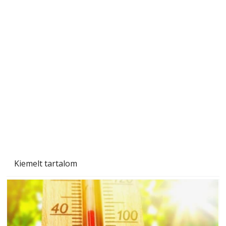
A varrógép és a varrás
Kiemelt tartalom