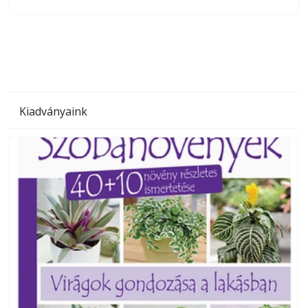
olvashatók az Ezermester lapszámai. A Laptapir kényelmes
megoldás, mert: – t
Kiadványaink