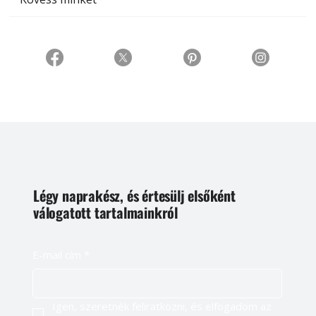
Légy naprakész, és értesülj elsőként
válogatott tartalmainkról
E-mail cím
*
Igen, szeretnék feliratkozni, és elfogadom az 