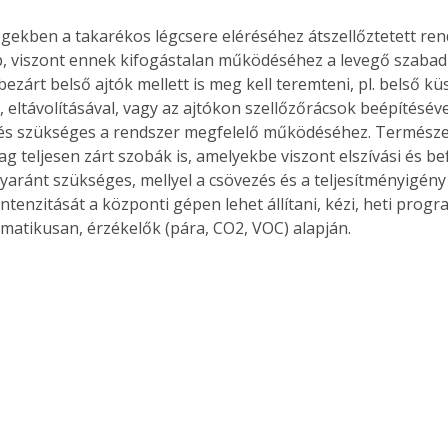
égekben a takarékos légcsere eléréséhez átszellőztetett ren
, viszont ennek kifogástalan működéséhez a levegő szaba
ezárt belső ajtók mellett is meg kell teremteni, pl. belső k
 eltávolításával, vagy az ajtókon szellőzőrácsok beépítésével
rés szükséges a rendszer megfelelő működéséhez. Természe
ag teljesen zárt szobák is, amelyekbe viszont elszívási és b
yaránt szükséges, mellyel a csövezés és a teljesítményigény 
intenzitását a központi gépen lehet állítani, kézi, heti progr
matikusan, érzékelők (pára, CO2, VOC) alapján.