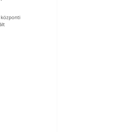
 központi 
lt 