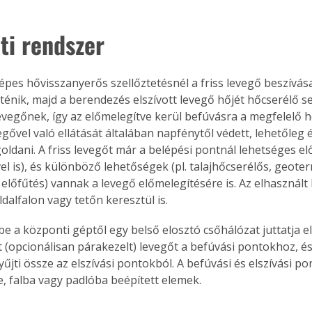
ti rendszer
épes hővisszanyerős szellőztetésnél a friss levegő beszívás
rténik, majd a berendezés elszívott levegő hőjét hőcserélő se
levegőnek, így az előmelegítve kerül befúvásra a megfelelő h
egővel való ellátását általában napfénytől védett, lehetőleg é
oldani. A friss levegőt már a belépési pontnál lehetséges el
el is), és különböző lehetőségek (pl. talajhőcserélős, geoter
 előfűtés) vannak a levegő előmelegítésére is. Az elhasznált 
dalfalon vagy tetőn keresztül is.
e a központi géptől egy belső elosztó csőhálózat juttatja el 
t (opcionálisan párakezelt) levegőt a befúvási pontokhoz, é
űjti össze az elszívási pontokból. A befúvási és elszívási p
 falba vagy padlóba beépített elemek.