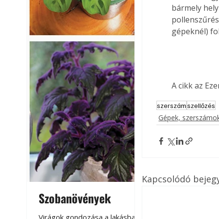
bármely hely
pollenszűrés
gépeknél) fok
A cikk az Ez
szerszám
szellőzés
Gépek, szerszámok
Kapcsolódó bejeg
Szobanövények
Virágoskert: k
teraszon, laká
Virágok gondozása a lakásban,