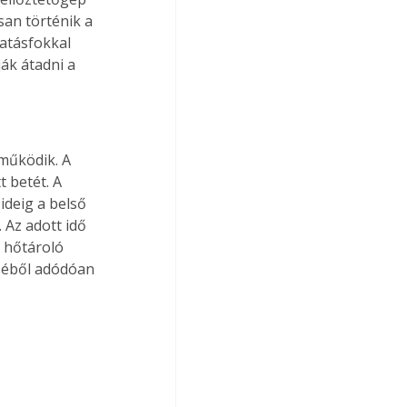
san történik a 
atásfokkal 
ák átadni a 
működik. A 
 betét. A 
ideig a belső 
. Az adott idő 
a hőtároló 
éséből adódóan 