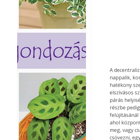
A decentrali
nappalik, ko
hatékony szel
elszívásos sz
párás helyis
részbe pedig
felújításáná
ahol központ
meg, vagy cs
csövezni, eg