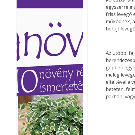
Ezermester lapszámai. A
Ezermester lapszámai
egyszerre els
Laptapir kényelmes megoldás,
Laptapir kényelmes 
friss levegő
mert: – t
mert: – t
működnek, az
befújt leveg
Az utóbbi fa
berendezésbe
gépben egyet
meleg levegőt
elteltével a v
betéten, fel
párban, vagy