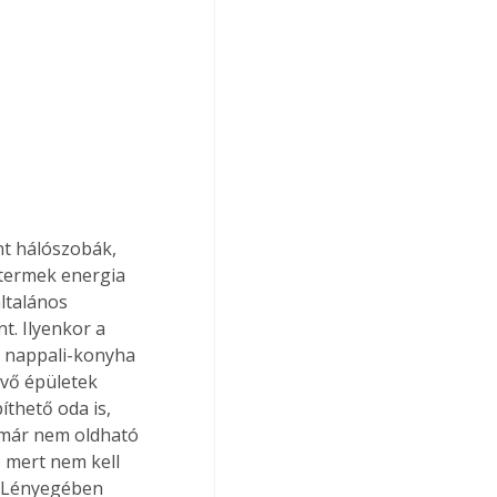
nt hálószobák, 
 termek energia 
ltalános 
t. Ilyenkor a 
, nappali-konyha 
vő épületek 
thető oda is, 
 már nem oldható 
 mert nem kell 
. Lényegében 