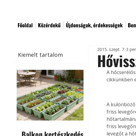
Főoldal
Közérdekű
Újdonságok, érdekességek
Bem
2015. szept. 7.
3 pe
Hőviss
Kiemelt tartalom
A hőcserélős,
cikkünkben e
A különböző 
friss levegőr
hőtartalmána
friss levegő
Balkon kertészkedés
levegőt a hő