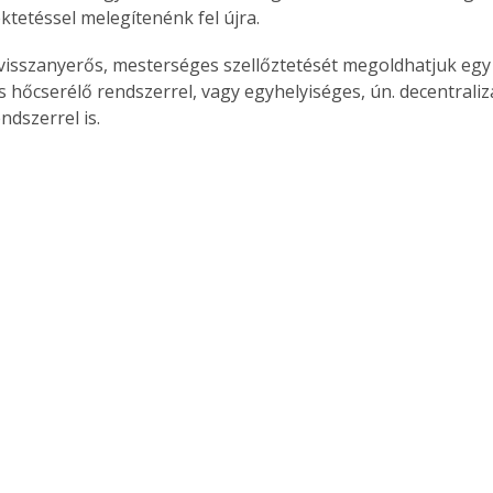
ktetéssel melegítenénk fel újra.
visszanyerős, mesterséges szellőztetését megoldhatjuk egy
s hőcserélő rendszerrel, vagy egyhelyiséges, ún. decentralizá
ndszerrel is.