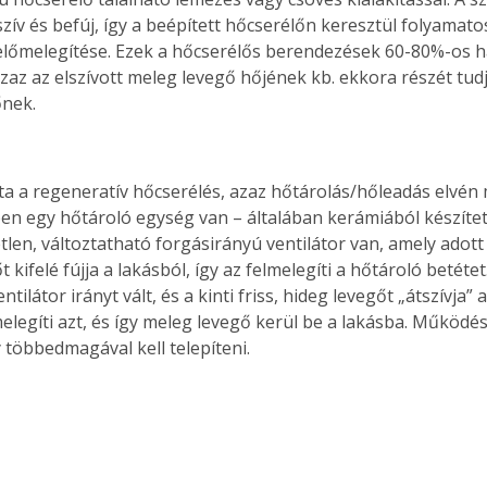
. A
zív és befúj, így a beépített hőcserélőn keresztül folyamato
megoldás,
 előmelegítése. Ezek a hőcserélős berendezések 60-80%-os h
az az elszívott meleg levegő hőjének kb. ekkora részét tudj
őnek.
jta a regeneratív hőcserélés, azaz hőtárolás/hőleadás elvén 
n egy hőtároló egység van – általában kerámiából készített
len, változtatható forgásirányú ventilátor van, amely adott 
 kifelé fújja a lakásból, így az felmelegíti a hőtároló betétet
entilátor irányt vált, és a kinti friss, hideg levegőt „átszívja” 
melegíti azt, és így meleg levegő kerül be a lakásba. Működ
 többedmagával kell telepíteni.