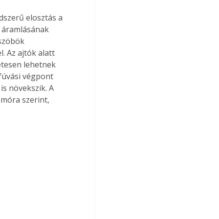
dszerű elosztás a 
d áramlásának 
üszöbök 
. Az ajtók alatt 
tesen lehetnek 
efúvási végpont 
is növekszik. A 
amóra szerint, 