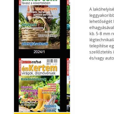
A lakóhelyis
leggyakoribb
lehetőségét b
elhagyásával,
kb. 5-8 mm 
légtechnikail
telepítése eg
szellőztetés 
és/vagy auto