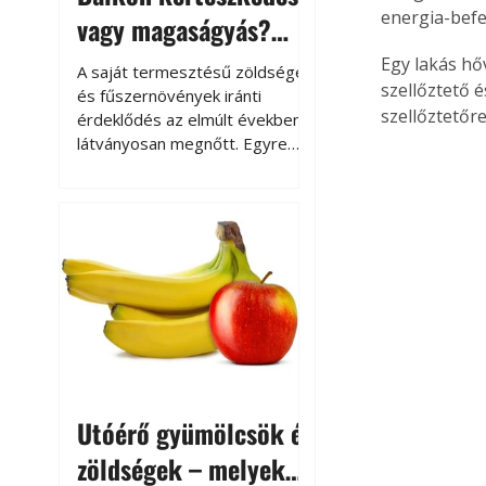
energia-befe
vagy magaságyás?
Helytakarékos
Egy lakás hő
A saját termesztésű zöldségek
szellőztető é
kertészkedés
és fűszernövények iránti
szellőztetőre
érdeklődés az elmúlt években
látványosan megnőtt. Egyre
többen szeretnék tudni, honnan
származik az élelmiszer az
asztalukra, miközben a
kertészkedés sokak számára
kikapcsolódást és feltöltődést
is jelent.
Utóérő gyümölcsök és
zöldségek – melyek