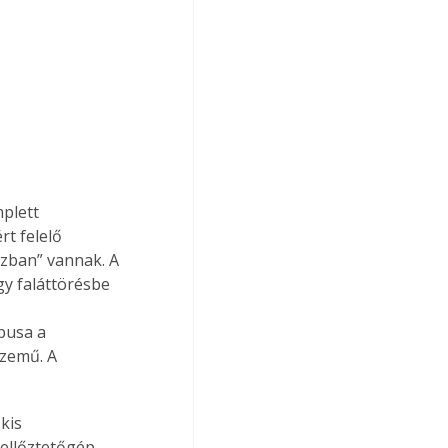
plett 
rt felelő 
ázban” vannak. A 
gy faláttörésbe 
 
pusa a 
zemű. A 
kis 
zellőztetőgép 