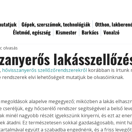
utatjuk
Gépek, szerszámok, technológiák
Otthon, lakberen
Életmód, egészség
Kismester
Barkács
Vonalzó
rc olvasás
zanyerős lakásszellőzé
 
hővisszanyerős szellőzőrendszerekről
 korábban is írtunk 
 rendszerek elvi lehetőségeit mutatjuk be olvasóinknak.
megoldások alapelve megegyező; miközben a lakás elhaszná
e cseréljük, egy hőcserélő rendszer segítségével a belső lev
k minél nagyobb részét igyekszünk kinyerni, és ezt az ener
nek átadni. Ez természetesen sokkal gazdaságosabb, mint ha
tartalmával együtt a szabadba engednénk, és a friss levegőt 