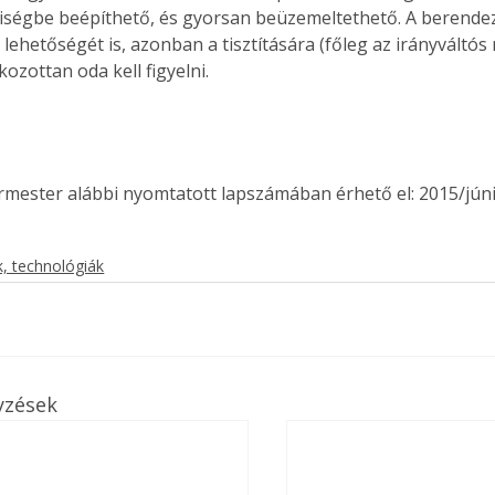
iségbe beépíthető, és gyorsan beüzemeltethető. A berendezé
 lehetőségét is, azonban a tisztítására (főleg az irányváltó
ozottan oda kell figyelni.
ermester alábbi nyomtatott lapszámában érhető el: 2015/júni
, technológiák
yzések
ertben,
Gyógyító növények: a
sban
természet kincsei az