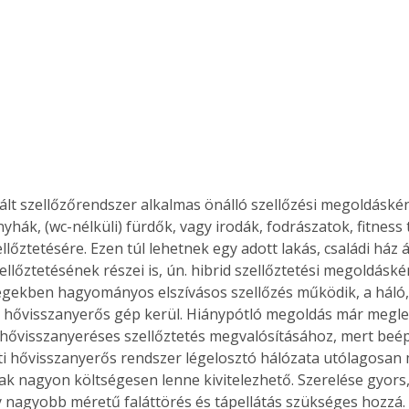
zált szellőzőrendszer alkalmas önálló szellőzési megoldáské
nyhák, (wc-nélküli) fürdők, vagy irodák, fodrászatok, fitness
lőztetésére. Ezen túl lehetnek egy adott lakás, családi ház á
ellőztetésének részei is, ún. hibrid szellőztetési megoldáskén
égekben hagyományos elszívásos szellőzés működik, a háló
 hővisszanyerős gép kerül. Hiánypótló megoldás már megle
l hővisszanyeréses szellőztetés megvalósításához, mert beépí
i hővisszanyerős rendszer légelosztó hálózata utólagosan
ak nagyon költségesen lenne kivitelezhető. Szerelése gyors,
y nagyobb méretű faláttörés és tápellátás szükséges hozzá