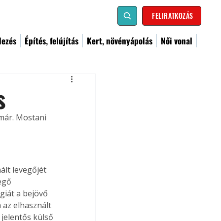
FELIRATKOZÁS
dezés
Építés, felújítás
Kert, növényápolás
Női vonal
s
már. Mostani 
lt levegőjét 
egő 
giát a bejövő 
 az elhasznált 
jelentős külső 