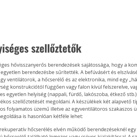
Együtt jobban megéri!
Bővebb információ itt!
k az
Együtt jobban megéri! A
yiséges szellőztetők
mester
könyvek tetszőleges
er Old
párosítással kedvezményes
áron, 0 Ft postaköltséggel
éges hővisszanyerős berendezések sajátossága, hogy a kom
ptapir új,
megrendelhetők!
 egyetlen berendezésbe sűrítették. A befúvásért és elszívásé
és egyedi
agy ventilátorok, a hőcserélő és az elektronika, mind egy „h
tt
ség konstrukciótól függően vagy falon kívül felszerelve, va
lvasására
s egyetlen helyiség (nappali, fürdő, lakószoba, étkező stb.)
elefonon
ékos szellőztetését megoldani. A készülékek két alapvető tí
nyelmesen
ros folyamatos üzemű illetve az egyventilátoros szakaszos ü
ben vagy
egoldása is hasonlóan kétféle lehet:
t is
. Bárhol,
a rekuperatív hőcserélés elvén működő berendezéseknél egy 
ön élve
 hőcserélő található lemezes vagy csöves kialakítással. A s
ashatók az