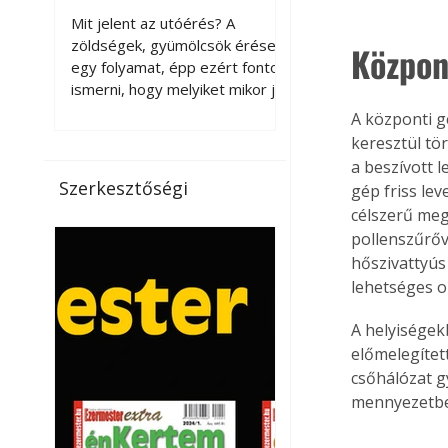
érnek tovább leszedés
Mit jelent az utóérés? A
után?
zöldségek, gyümölcsök érése
Közpon
egy folyamat, épp ezért fontos
ismerni, hogy melyiket mikor jó
leszedni. Meg kell különböztetni
A központi g
a gazdasági és a biológiai
keresztül tö
érettséget. Például a
a beszívott 
paradicsomot sokszor
Szerkesztőségi
gép friss lev
gazdasági érettségben, azaz
célszerű meg
félig éretten szedik le, ezután
pollenszűrőv
utaztatják hosszan, és még
hőszivattyús
pulton tartható kell legyen.
lehetséges ol
Utóérik eközben, de nem lesz
olyan ízű, mint amit a saját
A helyiségekb
kertünkben, biológiai
érettségben szedünk le. Teljes
előmelegítet
érettségben szedve nem
csőhálózat gy
tárolható h
mennyezetbe,