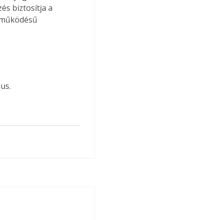
s biztosítja a 
s működésű 
us.