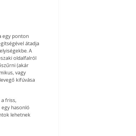
a egy ponton 
gítségével átadja 
elyiségekbe. A 
szaki oldalfalról 
őszűrni (akár 
mikus, vagy 
levegő kifúvása 
a friss, 
s egy hasonló 
ontok lehetnek 