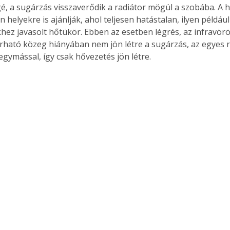
é, a sugárzás visszaverődik a radiátor mögül a szobába. A 
 helyekre is ajánlják, ahol teljesen hatástalan, ilyen például
hez javasolt hőtükör. Ebben az esetben légrés, az infravör
rható közeg hiányában nem jön létre a sugárzás, az egyes 
egymással, így csak hővezetés jön létre.