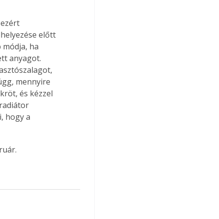
 ezért 
helyezése előtt 
 módja, ha 
tt anyagot. 
asztószalagot, 
függ, mennyire 
röt, és kézzel 
radiátor 
, hogy a 
ruár.