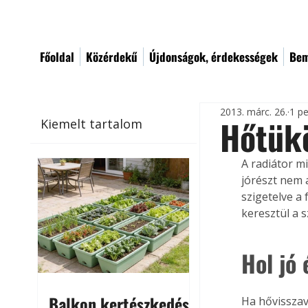
Főoldal
Közérdekű
Újdonságok, érdekességek
Bem
2013. márc. 26.
1 pe
Hőtükö
Kiemelt tartalom
A radiátor m
jórészt nem a
szigetelve a 
keresztül a 
Hol jó 
Balkon kertészkedés
Ha hővisszav