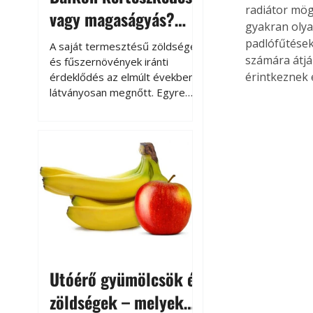
radiátor mög
vagy magaságyás?
gyakran olyan
Helytakarékos
padlófűtések
A saját termesztésű zöldségek
kertészkedés
számára átjá
és fűszernövények iránti
érintkeznek 
érdeklődés az elmúlt években
látványosan megnőtt. Egyre
többen szeretnék tudni, honnan
származik az élelmiszer az
asztalukra, miközben a
kertészkedés sokak számára
kikapcsolódást és feltöltődést
is jelent.
Utóérő gyümölcsök és
zöldségek – melyek