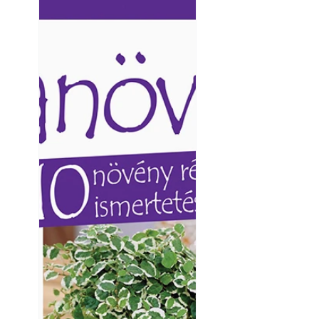
Ezermester lapszámai. A
Ezermester lapszámai
Laptapir kényelmes megoldás,
Laptapir kényelmes 
mert: – t
mert: – t
Betonjárda készít
készül tartós bet