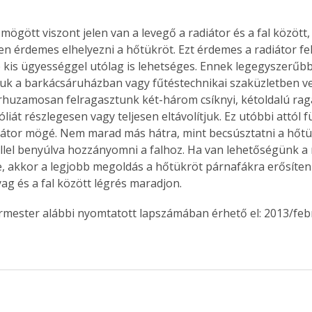
mögött viszont jelen van a levegő a radiátor és a fal között,
 érdemes elhelyezni a hőtükröt. Ezt érdemes a radiátor fel
 kis ügyességgel utólag is lehetséges. Ennek legegyszerűbb
uk a barkácsáruházban vagy fűtéstechnikai szaküzletben ve
rhuzamosan felragasztunk két-három csíknyi, kétoldalú rag
liát részlegesen vagy teljesen eltávolítjuk. Ez utóbbi attól 
iátor mögé. Nem marad más hátra, mint becsúsztatni a hőtük
llel benyúlva hozzányomni a falhoz. Ha van lehetőségünk a 
e, akkor a legjobb megoldás a hőtükröt párnafákra erősíteni
yag és a fal között légrés maradjon.
ermester alábbi nyomtatott lapszámában érhető el: 2013/feb