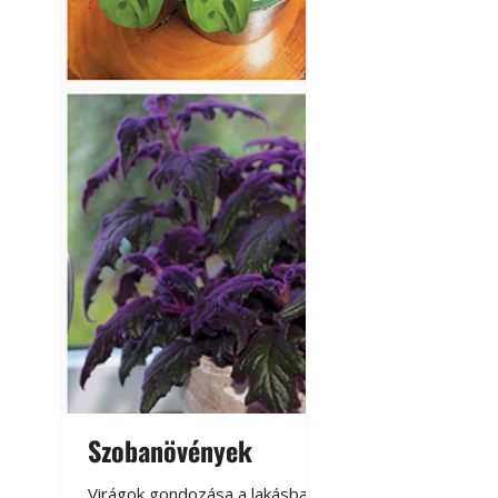
Szobanövények
Virágoskert: k
teraszon, laká
Virágok gondozása a lakásban,