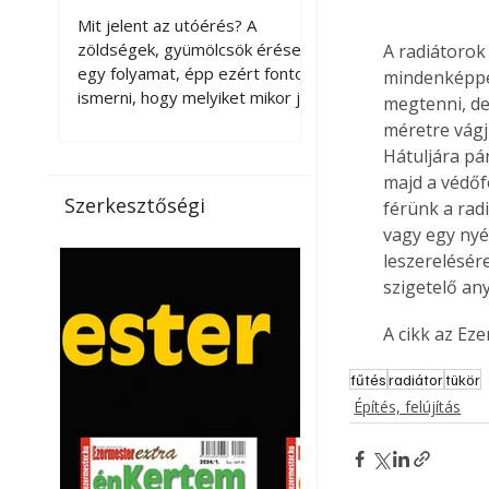
érnek tovább leszedés
Mit jelent az utóérés? A
után?
zöldségek, gyümölcsök érése
A radiátorok 
egy folyamat, épp ezért fontos
mindenképpen
ismerni, hogy melyiket mikor jó
megtenni, de
leszedni. Meg kell különböztetni
méretre vágj
a gazdasági és a biológiai
Hátuljára pá
érettséget. Például a
majd a védőfó
paradicsomot sokszor
Szerkesztőségi
férünk a rad
gazdasági érettségben, azaz
vagy egy nyé
félig éretten szedik le, ezután
leszerelésér
utaztatják hosszan, és még
szigetelő an
pulton tartható kell legyen.
Utóérik eközben, de nem lesz
A cikk az Ez
olyan ízű, mint amit a saját
kertünkben, biológiai
fűtés
radiátor
tükör
érettségben szedünk le. Teljes
Építés, felújítás
érettségben szedve nem
tárolható h