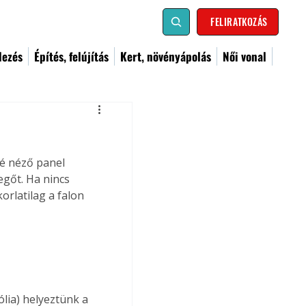
FELIRATKOZÁS
dezés
Építés, felújítás
Kert, növényápolás
Női vonal
lé néző panel 
egőt. Ha nincs 
orlatilag a falon 
lia) helyeztünk a 