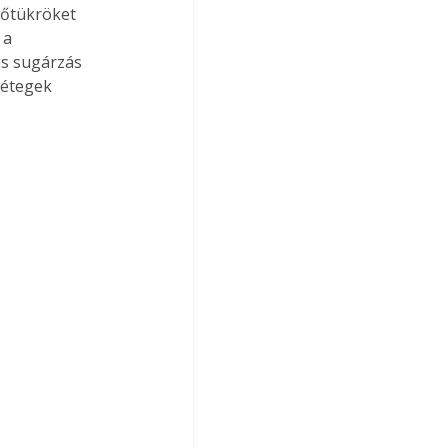
hőtükröket 
 a 
ös sugárzás 
rétegek 