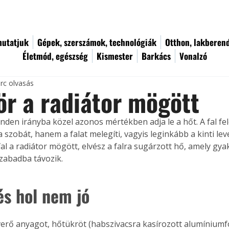
utatjuk
Gépek, szerszámok, technológiák
Otthon, lakberen
Életmód, egészség
Kismester
Barkács
Vonalzó
rc olvasás
r a radiátor mögött
inden irányba közel azonos mértékben adja le a hőt. A fal fe
 szobát, hanem a falat melegíti, vagyis leginkább a kinti lev
fal a radiátor mögött, elvész a falra sugárzott hő, amely gyak
szabadba távozik.
és hol nem jó
erő anyagot, hőtükröt (habszivacsra kasírozott alumíniumfó