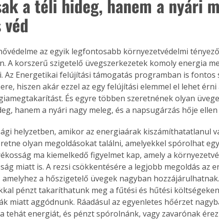
ak a téli hideg, hanem a nyári m
s véd
hővédelme az egyik legfontosabb környezetvédelmi tényezővé
n. A korszerű szigetelő üvegszerkezetek komoly energia me
i. Az Energetikai felújítási támogatás programban is fontos 
ere, hiszen akár ezzel az egy felújítási elemmel el lehet érn
iamegtakarítást. És egyre többen szeretnének olyan üvege
ideg, hanem a nyári nagy meleg, és a napsugárzás hője ellen 
ági helyzetben, amikor az energiaárak kiszámíthatatlanul v
retne olyan megoldásokat találni, amelyekkel spórolhat egy k
ékosság ma kiemelkedő figyelmet kap, amely a környezetvé
ság miatt is. A rezsi csökkentésére a legjobb megoldás az 
 amelyhez a hőszigetelő üvegek nagyban hozzájárulhatnak.
kal pénzt takaríthatunk meg a fűtési és hűtési költségeken,
ák miatt aggódnunk. Ráadásul az egyenletes hőérzet nagyba
a tehát energiát, és pénzt spórolnánk, vagy zavarónak érez