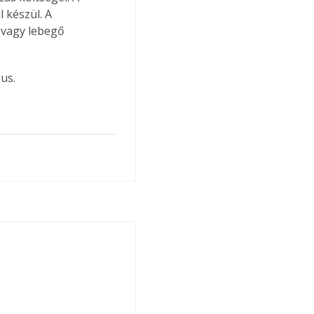
 készül. A 
 vagy lebegő 
us.