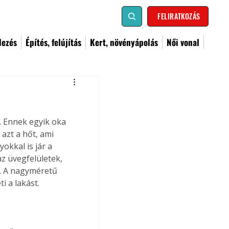
FELIRATKOZÁS
dezés
Építés, felújítás
Kert, növényápolás
Női vonal
. Ennek egyik oka 
azt a hőt, ami 
okkal is jár a 
z üvegfelületek, 
. A nagyméretű 
i a lakást.