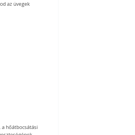
nod az üvegek 
, a hőátbocsátási 
őveszteségének 