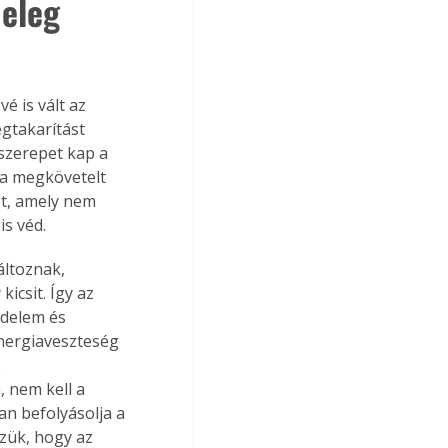
eleg 
 is vált az 
gtakarítást 
szerepet kap a 
i a megkövetelt 
t, amely nem 
is véd.
áltoznak, 
icsit. Így az 
delem és 
energiaveszteség 
 
 nem kell a 
n befolyásolja a 
zük, hogy az 