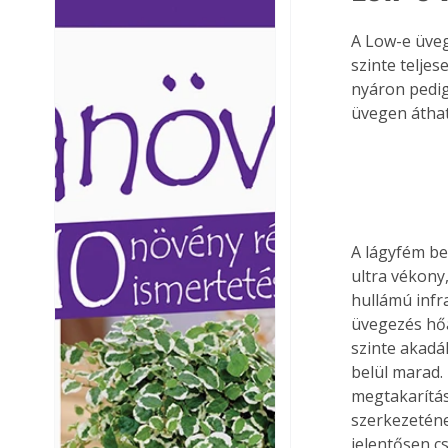
Ezermester lapszámai. A
Ezermester lapszámai
A Low-e üveg
Laptapir kényelmes megoldás,
Laptapir kényelmes 
szinte telje
mert: – t
mert: – t
nyáron pedig
üvegen átha
A lágyfém bev
ultra vékony
hullámú infr
üvegezés hőá
szinte akadá
belül marad.
megtakarítást
szerkezeténe
jelentősen c