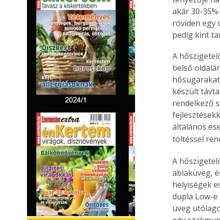
akár 30-35%-
röviden egy 
pedig kint tar
A hőszigetel
belső oldalá
hősugarakat.
készült távt
rendelkező s
fejlesztések
általános es
töltéssel re
A hőszigetel
ablaküveg, é
helyiségek e
dupla Low-e 
üveg utólago
egy szakmunk