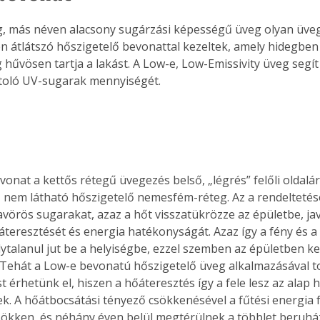
. A
, más néven alacsony sugárzási képességű üveg olyan üveg
megoldás,
sen átlátszó hőszigetelő bevonattal kezeltek, amely hidegben
 hűvösen tartja a lakást. A Low-e, Low-Emissivity üveg segít 
toló UV-sugarak mennyiségét.
onat a kettős rétegű üvegezés belső, „légrés” felőli oldalára 
, nem látható hőszigetelő nemesfém-réteg. Az a rendeltetés
avörös sugarakat, azaz a hőt visszatükrözze az épületbe, javí
teresztését és energia hatékonyságát. Azaz így a fény és 
lytalanul jut be a helyiségbe, ezzel szemben az épületben ke
 Tehát a Low-e bevonatú hőszigetelő üveg alkalmazásával t
 érhetünk el, hiszen a hőáteresztés így a fele lesz az alap 
k. A hőátbocsátási tényező csökkenésével a fűtési energia f
sökken, és néhány éven belül megtérülnek a többlet beruház