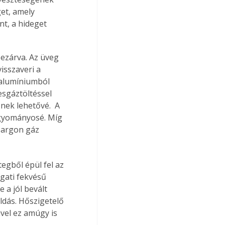
et, amely 
nt, a hideget 
ezárva. Az üveg 
isszaveri a 
 alumíniumból 
sgáztöltéssel 
ek lehetővé.  A 
agyományosé. Míg 
 argon gáz 
egből épül fel az 
gati fekvésű 
 a jól bevált 
ldás. Hőszigetelő 
el ez amúgy is 