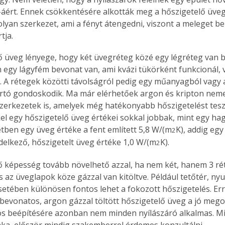
áért. Ennek csökkentésére alkották meg a hőszigetelő üveg
olyan szerkezet, ami a fényt átengedni, viszont a meleget be
tja.
ő üveg lényege, hogy két üvegréteg közé egy légréteg van b
n egy lágyfém bevonat van, ami kvázi tükörként funkcionál, v
 A rétegek közötti távolságról pedig egy műanyagból vagy
artó gondoskodik. Ma már elérhetőek argon és kripton neme
zerkezetek is, amelyek még hatékonyabb hőszigetelést teszn
kel egy hőszigetelő üveg értékei sokkal jobbak, mint egy h
etben egy üveg értéke a fent említett 5,8 W/(m
K), addig egy
2
ndelkező, hőszigetelt üveg értéke 1,0 W/(m
K). 
2
ő képesség tovább növelhető azzal, ha nem két, hanem 3 rét
s az üveglapok köze gázzal van kitöltve. Például tetőtér, nyu
setében különösen fontos lehet a fokozott hőszigetelés. Erre
bevonatos, argon gázzal töltött hőszigetelő üveg a jó mego
s beépítésére azonban nem minden nyílászáró alkalmas. Miv
a, először mindig szakemberrel érdemes konzultálni.