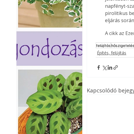
napfényt-sza
pirolitikus 
eljárás sorá
A cikk az Ez
felújítás
hőszigetelé
Építés, felújítás
Kapcsolódó bejeg