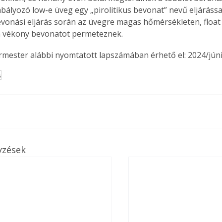
bályozó low-e üveg egy „pirolitikus bevonat” nevű eljárással
bevonási eljárás során az üvegre magas hőmérsékleten, float
n vékony bevonatot permeteznek.
ermester alábbi nyomtatott lapszámában érhető el: 2024/júni
s
yzések