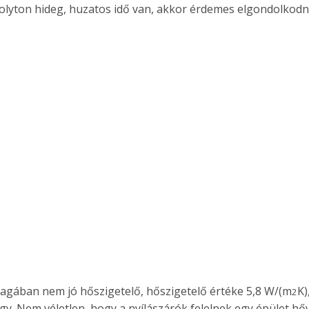
folyton hideg, huzatos idő van, akkor érdemes elgondolkod
gában nem jó hőszigetelő, hőszigetelő értéke 5,8 W/(m
K)
2
gy. Nem véletlen, hogy a nyílászárók felelnek egy épület h