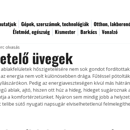
utatjuk
Gépek, szerszámok, technológiák
Otthon, lakberen
Életmód, egészség
Kismester
Barkács
Vonalzó
erc olvasás
etelő üvegek
ablakfelületek hőszigetelésére nem sok gondot fordítottak
y az energia nem volt különösebben drága. Fűtéssel pótolták 
nyílászárókon. Pedig az energiaveszteségen kívül más hátrány
gű ablak, ajtó, hiszen ott húz a hideg, hideget sugároznak a
tja a komfortérzetünket. Nyáron sem mindig jobb a helyzet
 telibe sütő nyugati napsugár elviselhetetlenül felmelegíthet