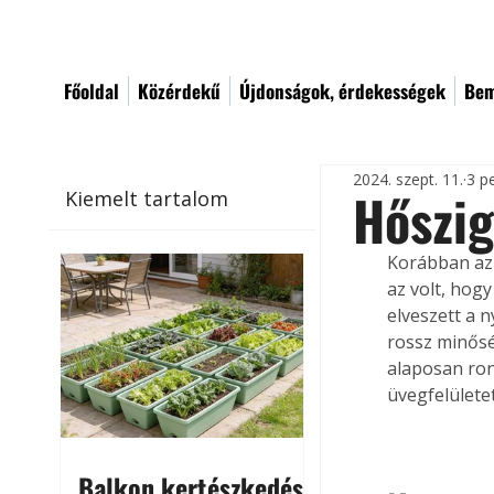
Főoldal
Közérdekű
Újdonságok, érdekességek
Bem
2024. szept. 11.
3 p
Hőszig
Kiemelt tartalom
Korábban az 
az volt, hog
elveszett a 
rossz minősé
alaposan ron
üvegfelületet
Balkon kertészkedés