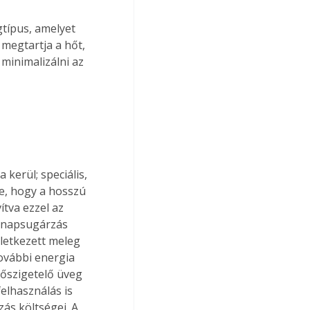
típus, amelyet 
 megtartja a hőt, 
minimalizálni az 
kerül; speciális, 
e, hogy a hosszú 
tva ezzel az 
a napsugárzás 
letkezett meleg 
ovábbi energia 
hőszigetelő üveg 
elhasználás is 
ás költségei. A 