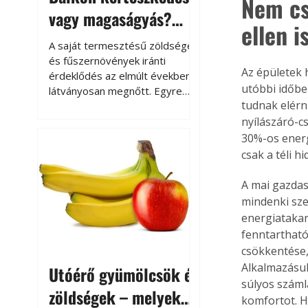
Nem cs
vagy magaságyás?
ellen i
Helytakarékos
A saját termesztésű zöldségek
kertészkedés
és fűszernövények iránti
Az épületek 
érdeklődés az elmúlt években
utóbbi időbe
látványosan megnőtt. Egyre
tudnak elérn
többen szeretnék tudni, honnan
származik az élelmiszer az
nyílászáró-cs
asztalukra, miközben a
30%-os energ
kertészkedés sokak számára
csak a téli h
kikapcsolódást és feltöltődést
is jelent.
A mai gazdas
mindenki sze
energiatakar
fenntartható
csökkentése,
Alkalmazásuk
Utóérő gyümölcsök és
súlyos száml
zöldségek – melyek
komfortot. H