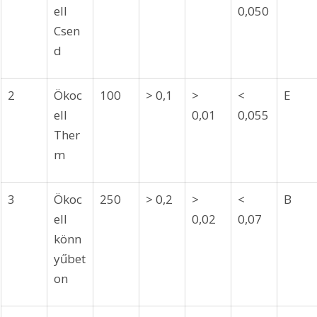
ell 
0,050
Csen
d
2
Ökoc
100
> 0,1
> 
< 
E
ell 
0,01
0,055
Ther
m
3
Ökoc
250
> 0,2
> 
< 
B
ell 
0,02
0,07
könn
yűbet
on