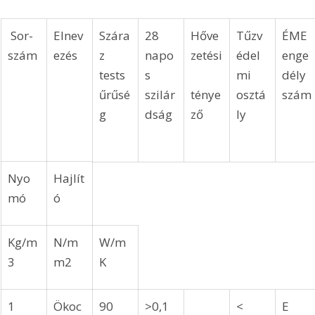
 Sor-
Elnev
Szára
28 
Hőve
Tűzv
ÉME 
szám
ezés
z 
napo
zetési
édel
enge
tests
s 
mi 
dély 
űrűsé
szilár
ténye
osztá
szám
g
dság
ző
ly
Nyo
Hajlít
mó
ó
Kg/m
N/m
W/m
3
m2
K
1
Ökoc
90
>0,1
< 
E