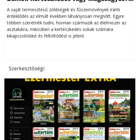
Helytakarékos kertészkedés
A saját termesztésű zöldségek és fűszernövények iránti
érdeklődés az elmúlt években látványosan megnőtt. Egyre
többen szeretnék tudni, honnan származik az élelmiszer az
l
asztalukra, miközben a kertészkedés sokak számára
kikapcsolódást és feltöltődést is jelent.
é
d
Szerkesztőségi