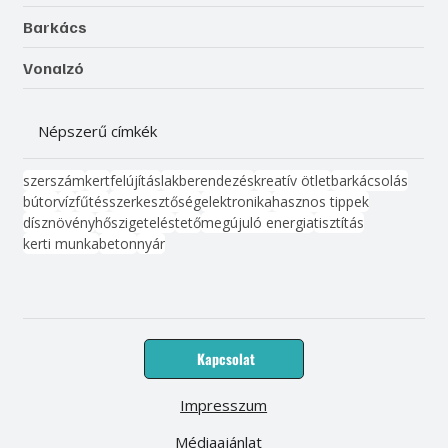
Barkács
Vonalzó
Népszerű címkék
szerszám
kert
felújítás
lakberendezés
kreatív ötlet
barkácsolás
bútor
víz
fűtés
szerkesztőség
elektronika
hasznos tippek
dísznövény
hőszigetelés
tető
megújuló energia
tisztítás
kerti munka
beton
nyár
Kapcsolat
Impresszum
Médiaajánlat