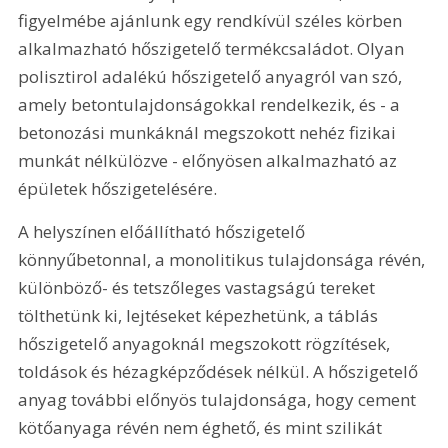
figyelmébe ajánlunk egy rendkívül széles körben 
alkalmazható hőszigetelő termékcsaládot. Olyan 
polisztirol adalékú hőszigetelő anyagról van szó, 
amely betontulajdonságokkal rendelkezik, és - a 
betonozási munkáknál megszokott nehéz fizikai 
munkát nélkülözve - előnyösen alkalmazható az 
épületek hőszigetelésére.
A helyszínen előállítható hőszigetelő 
könnyűbetonnal, a monolitikus tulajdonsága révén, 
különböző- és tetszőleges vastagságú tereket 
tölthetünk ki, lejtéseket képezhetünk, a táblás 
hőszigetelő anyagoknál megszokott rögzítések, 
toldások és hézagképződések nélkül. A hőszigetelő 
anyag további előnyös tulajdonsága, hogy cement 
kötőanyaga révén nem éghető, és mint szilikát 