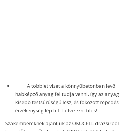
	A többlet vizet a könnyűbetonban levő 
habképző anyag fel tudja venni, így az anyag 
kisebb testsűrűségű lesz, és fokozott repedés 
érzékenység lép fel. Túlvizezni tilos!
Szakembereknek ajánljuk az ÖKOCELL drazsírból 