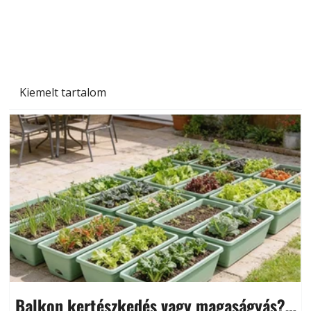
Beton járdalap készítése és lerakása – gyári
és saját készítésű megoldások
Kiemelt tartalom
Balkon kertészkedés vagy magaságyás?