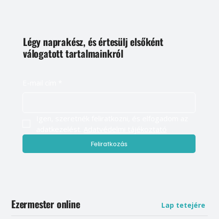
Légy naprakész, és értesülj elsőként
válogatott tartalmainkról
E-mail cím
*
Igen, szeretnék feliratkozni, és elfogadom az 
adatkezelést. 
Adatvédelmi tájékoztató
Feliratkozás
Ezermester online
Lap tetejére