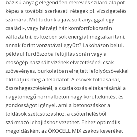
bázisú anyag elegendően merev és szilárd alapot 
képez a további szerkezeti rétegek pl. vízszigetelés 
számára. Mit tudunk a javasolt anyaggal egy 
családi-, vagy hétvégi ház komfortfokozatán 
változtatni, és közben sok energiát megtakarítani, 
annak forint vonzatával együtt? Lakóházon belül, 
például fürdőszoba felújítás során vagy a 
mosógép használt vizének elvezetésénél csak 
szövevényes, burkolatban elrejtett lefolyócsövekkel 
oldhatjuk meg a feladatot. A csövek toldásánál, 
összehegesztésénél, a csatlakozás eltakarásánál a 
nagytömegű normálbeton nagy körültekintést és 
gondosságot igényel, ami a betonozáskor a 
toldások szétcsúszáshoz, a csőterhelésből 
származó lehajláshoz vezethet. Ehhez optimális 
megoldásként az ÖKOCELL MIX zsákos keveréket 