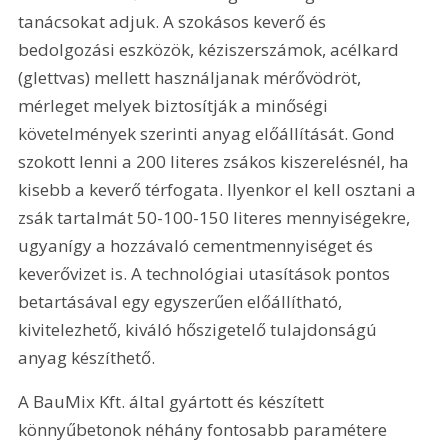
tanácsokat adjuk. A szokásos keverő és 
bedolgozási eszközök, kéziszerszámok, acélkard 
(glettvas) mellett használjanak mérővödröt, 
mérleget melyek biztosítják a minőségi 
követelmények szerinti anyag előállítását. Gond 
szokott lenni a 200 literes zsákos kiszerelésnél, ha 
kisebb a keverő térfogata. Ilyenkor el kell osztani a 
zsák tartalmát 50-100-150 literes mennyiségekre, 
ugyanígy a hozzávaló cementmennyiséget és 
keverővizet is. A technológiai utasítások pontos 
betartásával egy egyszerűen előállítható, 
kivitelezhető, kiváló hőszigetelő tulajdonságú 
anyag készíthető.
A BauMix Kft. által gyártott és készített 
könnyűbetonok néhány fontosabb paramétere