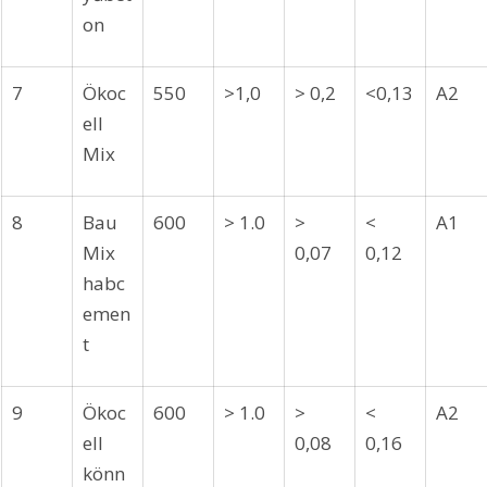
on
7
Ökoc
550
>1,0
> 0,2
<0,13
A2
ell 
Mix
8
Bau
600
> 1.0
> 
< 
A1
Mix 
0,07
0,12
habc
emen
t
9
Ökoc
600
> 1.0
> 
< 
A2
ell 
0,08
0,16
könn