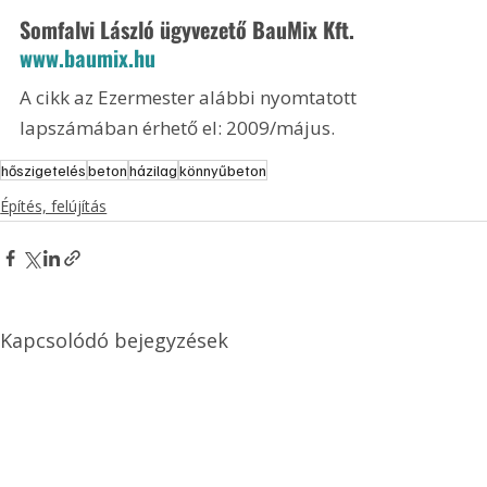
Somfalvi László ügyvezető BauMix Kft. 
www.baumix.hu
A cikk az Ezermester alábbi nyomtatott 
lapszámában érhető el: 2009/május.
hőszigetelés
beton
házilag
könnyűbeton
Építés, felújítás
Kapcsolódó bejegyzések