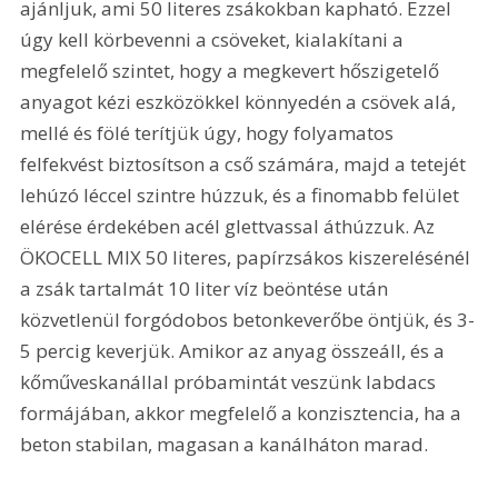
ajánljuk, ami 50 literes zsákokban kapható. Ezzel 
úgy kell körbevenni a csöveket, kialakítani a 
megfelelő szintet, hogy a megkevert hőszigetelő 
anyagot kézi eszközökkel könnyedén a csövek alá, 
mellé és fölé terítjük úgy, hogy folyamatos 
felfekvést biztosítson a cső számára, majd a tetejét 
lehúzó léccel szintre húzzuk, és a finomabb felület 
elérése érdekében acél glettvassal áthúzzuk. Az 
ÖKOCELL MIX 50 literes, papírzsákos kiszerelésénél 
a zsák tartalmát 10 liter víz beöntése után 
közvetlenül forgódobos betonkeverőbe öntjük, és 3-
5 percig keverjük. Amikor az anyag összeáll, és a 
kőműveskanállal próbamintát veszünk labdacs 
formájában, akkor megfelelő a konzisztencia, ha a 
beton stabilan, magasan a kanálháton marad. 