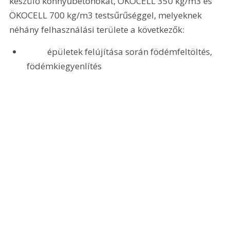
készülő könnyűbetonokat, ÖKOCELL 350 kg/m3 és 
ÖKOCELL 700 kg/m3 testsűrűséggel, melyeknek 
néhány felhasználási területe a következők:
	épületek felújítása során födémfeltöltés, 
födémkiegyenlítés