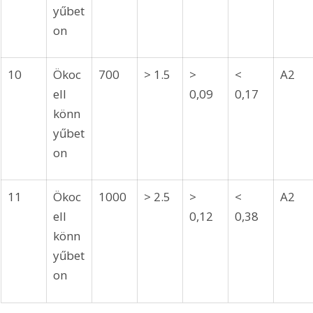
yűbet
on
10
Ökoc
700
> 1.5
> 
< 
A2
ell 
0,09
0,17
könn
yűbet
on
11
Ökoc
1000
> 2.5
> 
< 
A2
ell 
0,12
0,38
könn
yűbet
on