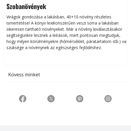
Szobanövények
Virágok gondozása a lakásban, 40+10 növény részletes
ismertetése! A könyv lexikonszerűen veszi sorra a lakásban
s
sikeresen tart­ha­tó növényeket. Már a növény kiválasztásakor
h
segítségünkre lesznek a leírások, mert pontosan megtudjuk,
k
hogy milyen körülményekre (hőmérséklet, páratartalom stb.) van
szüksége a növénynek az egészséges fejlődéshez.
t
Kövess minket