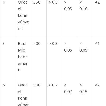
4
Ökoc
350
> 0,3
> 
< 
A2
ell 
0,05
0,10
könn
yűbet
on
5
Bau
400
> 0,3
> 
< 
A1
Mix 
0,05
0,09
habc
emen
t
6
Ökoc
500
> 0,7
> 
< 
A2
ell 
0,07
0,15
könn
yűbet