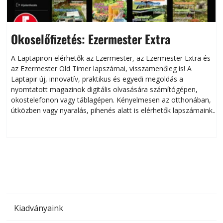
Okoselőfizetés: Ezermester Extra
A Laptapiron elérhetők az Ezermester, az Ezermester Extra és
az Ezermester Old Timer lapszámai, visszamenőleg is! A
Laptapir új, innovatív, praktikus és egyedi megoldás a
L
nyomtatott magazinok digitális olvasására számítógépen,
okostelefonon vagy táblagépen. Kényelmesen az otthonában,
útközben vagy nyaralás, pihenés alatt is elérhetők lapszámaink.
ú
Bárhol, bármikor, akár külföldön élve vagy dolgozva is
B
olvashatók az Ezermester lapszámai. A Laptapir kényelmes
megoldás, mert: – t
Kiadványaink