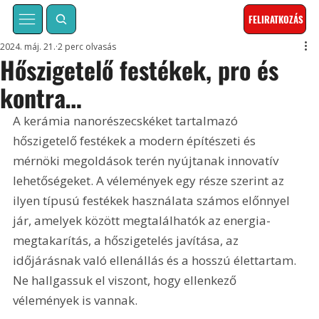
FELIRATKOZÁS
2024. máj. 21.
2 perc olvasás
Hőszigetelő festékek, pro és
kontra…
A kerámia nanorészecskéket tartalmazó 
hőszigetelő festékek a modern építészeti és 
mérnöki megoldások terén nyújtanak innovatív 
lehetőségeket. A vélemények egy része szerint az 
ilyen típusú festékek használata számos előnnyel 
jár, amelyek között megtalálhatók az energia-
megtakarítás, a hőszigetelés javítása, az 
időjárásnak való ellenállás és a hosszú élettartam. 
Ne hallgassuk el viszont, hogy ellenkező 
vélemények is vannak.