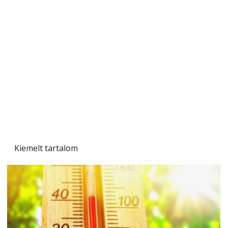
Betonjárda készítése lépésről lépésre – így
készül tartós betonburkolat
Kiemelt tartalom