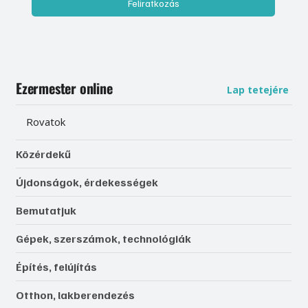
Feliratkozás
Ezermester online
Lap tetejére
Rovatok
Közérdekű
Újdonságok, érdekességek
Bemutatjuk
Gépek, szerszámok, technológiák
Építés, felújítás
Otthon, lakberendezés