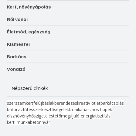
Kert, növényápolás
Női vonal
Életmód, egészség
Kismester
Barkács
Vonalzó
Népszerű címkék
szerszám
kert
felújítás
lakberendezés
kreatív ötlet
barkácsolás
bútor
víz
fűtés
szerkesztőség
elektronika
hasznos tippek
dísznövény
hőszigetelés
tető
megújuló energia
tisztítás
kerti munka
beton
nyár