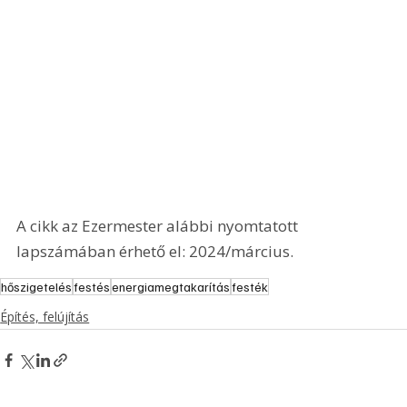
A cikk az Ezermester alábbi nyomtatott 
lapszámában érhető el: 2024/március.
hőszigetelés
festés
energiamegtakarítás
festék
Építés, felújítás