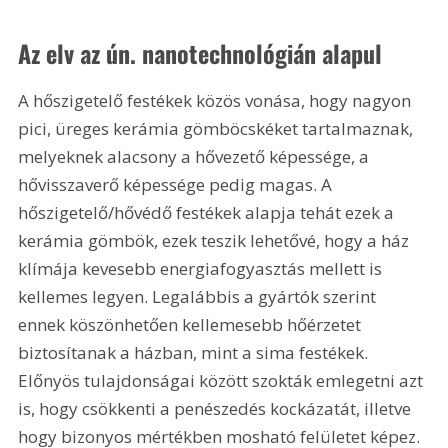
Az elv az ún. nanotechnológián alapul
A hőszigetelő festékek közös vonása, hogy nagyon 
pici, üreges kerámia gömböcskéket tartalmaznak, 
melyeknek alacsony a hővezető képessége, a 
hővisszaverő képessége pedig magas. A 
hőszigetelő/hővédő festékek alapja tehát ezek a 
kerámia gömbök, ezek teszik lehetővé, hogy a ház 
klímája kevesebb energiafogyasztás mellett is 
kellemes legyen. Legalábbis a gyártók szerint 
ennek köszönhetően kellemesebb hőérzetet 
biztosítanak a házban, mint a sima festékek. 
Előnyös tulajdonságai között szokták emlegetni azt 
is, hogy csökkenti a penészedés kockázatát, illetve 
hogy bizonyos mértékben mosható felületet képez.