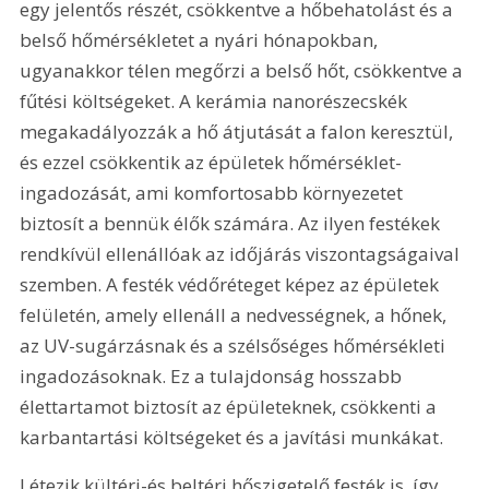
egy jelentős részét, csökkentve a hőbehatolást és a 
belső hőmérsékletet a nyári hónapokban, 
ugyanakkor télen megőrzi a belső hőt, csökkentve a 
fűtési költségeket. A kerámia nanorészecskék 
megakadályozzák a hő átjutását a falon keresztül, 
és ezzel csökkentik az épületek hőmérséklet-
ingadozását, ami komfortosabb környezetet 
biztosít a bennük élők számára. Az ilyen festékek 
rendkívül ellenállóak az időjárás viszontagságaival 
szemben. A festék védőréteget képez az épületek 
felületén, amely ellenáll a nedvességnek, a hőnek, 
az UV-sugárzásnak és a szélsőséges hőmérsékleti 
ingadozásoknak. Ez a tulajdonság hosszabb 
élettartamot biztosít az épületeknek, csökkenti a 
karbantartási költségeket és a javítási munkákat.
Létezik kültéri-és beltéri hőszigetelő festék is, így 