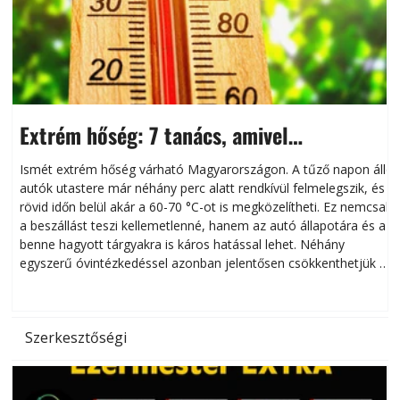
Extrém hőség: 7 tanács, amivel
megóvhatjuk autónkat a nyári károktól
Ismét extrém hőség várható Magyarországon. A tűző napon álló
autók utastere már néhány perc alatt rendkívül felmelegszik, és
rövid időn belül akár a 60-70 °C-ot is megközelítheti. Ez nemcsak
n
a beszállást teszi kellemetlenné, hanem az autó állapotára és a
benne hagyott tárgyakra is káros hatással lehet. Néhány
egyszerű óvintézkedéssel azonban jelentősen csökkenthetjük a
hőség káros hatásait.
l
Szerkesztőségi