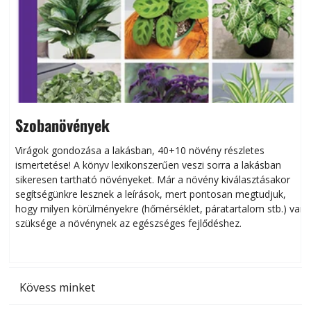
Szobanövények
Virágok gondozása a lakásban, 40+10 növény részletes
ismertetése! A könyv lexikonszerűen veszi sorra a lakásban
s
sikeresen tart­ha­tó növényeket. Már a növény kiválasztásakor
h
segítségünkre lesznek a leírások, mert pontosan megtudjuk,
k
hogy milyen körülményekre (hőmérséklet, páratartalom stb.) van
szüksége a növénynek az egészséges fejlődéshez.
t
Kövess minket