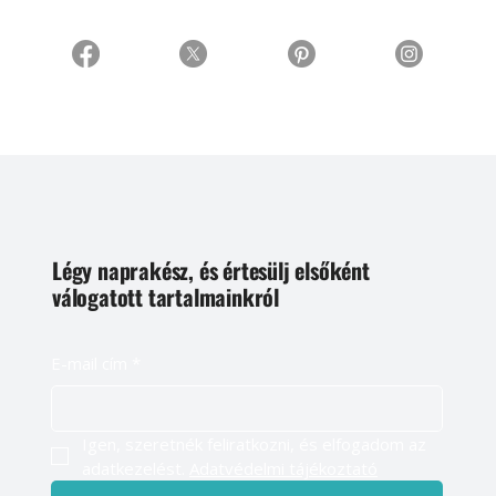
Légy naprakész, és értesülj elsőként
válogatott tartalmainkról
E-mail cím
*
Igen, szeretnék feliratkozni, és elfogadom az 
adatkezelést. 
Adatvédelmi tájékoztató