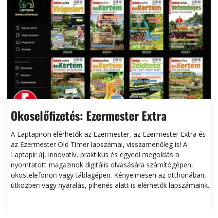
Okoselőfizetés: Ezermester Extra
A Laptapiron elérhetők az Ezermester, az Ezermester Extra és
az Ezermester Old Timer lapszámai, visszamenőleg is! A
Laptapir új, innovatív, praktikus és egyedi megoldás a
L
nyomtatott magazinok digitális olvasására számítógépen,
okostelefonon vagy táblagépen. Kényelmesen az otthonában,
útközben vagy nyaralás, pihenés alatt is elérhetők lapszámaink.
ú
Bárhol, bármikor, akár külföldön élve vagy dolgozva is
B
olvashatók az Ezermester lapszámai. A Laptapir kényelmes
megoldás, mert: – t