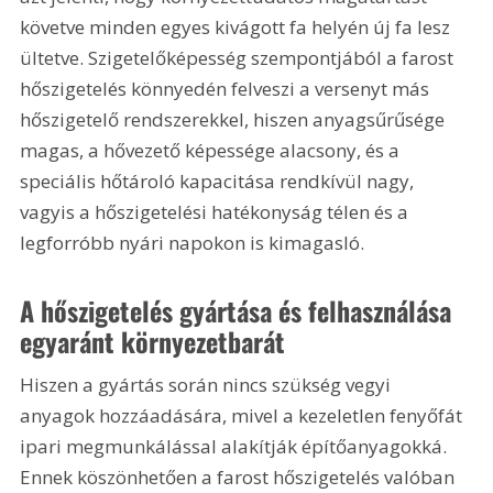
követve minden egyes kivágott fa helyén új fa lesz 
ültetve. Szigetelőképesség szempontjából a farost 
hőszigetelés könnyedén felveszi a versenyt más 
hőszigetelő rendszerekkel, hiszen anyagsűrűsége 
magas, a hővezető képessége alacsony, és a 
speciális hőtároló kapacitása rendkívül nagy, 
vagyis a hőszigetelési hatékonyság télen és a 
legforróbb nyári napokon is kimagasló.
A hőszigetelés gyártása és felhasználása 
egyaránt környezetbarát
Hiszen a gyártás során nincs szükség vegyi 
anyagok hozzáadására, mivel a kezeletlen fenyőfát 
ipari megmunkálással alakítják építőanyagokká. 
Ennek köszönhetően a farost hőszigetelés valóban 