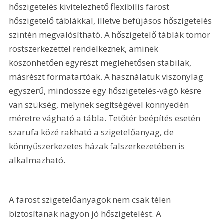
hőszigetelés kivitelezhető flexibilis farost 
hőszigetelő táblákkal, illetve befújásos hőszigetelés 
szintén megvalósítható. A hőszigetelő táblák tömör 
rostszerkezettel rendelkeznek, aminek 
köszönhetően egyrészt meglehetősen stabilak, 
másrészt formatartóak. A használatuk viszonylag 
egyszerű, mindössze egy hőszigetelés-vágó késre 
van szükség, melynek segítségével könnyedén 
méretre vágható a tábla. Tetőtér beépítés esetén 
szarufa közé rakható a szigetelőanyag, de 
könnyűszerkezetes házak falszerkezetében is 
alkalmazható.
A farost szigetelőanyagok nem csak télen 
biztosítanak nagyon jó hőszigetelést. A 