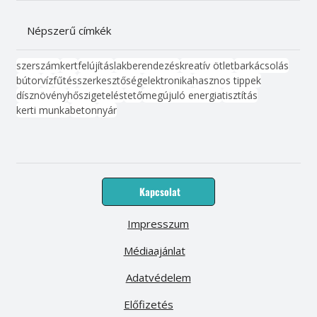
Népszerű címkék
szerszám
kert
felújítás
lakberendezés
kreatív ötlet
barkácsolás
bútor
víz
fűtés
szerkesztőség
elektronika
hasznos tippek
dísznövény
hőszigetelés
tető
megújuló energia
tisztítás
kerti munka
beton
nyár
Kapcsolat
Impresszum
Médiaajánlat
Adatvédelem
Előfizetés