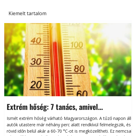
Kiemelt tartalom
Extrém hőség: 7 tanács, amivel
megóvhatjuk autónkat a nyári károktól
Ismét extrém hőség várható Magyarországon. A tűző napon álló
autók utastere már néhány perc alatt rendkívül felmelegszik, és
rövid időn belül akár a 60-70 °C-ot is megközelítheti. Ez nemcsak
n