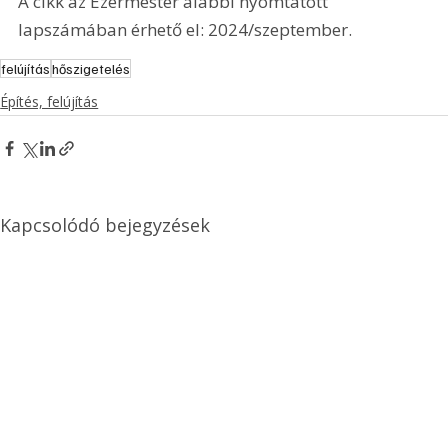
A cikk az Ezermester alábbi nyomtatott 
lapszámában érhető el: 2024/szeptember.
felújítás
hőszigetelés
Építés, felújítás
Kapcsolódó bejegyzések