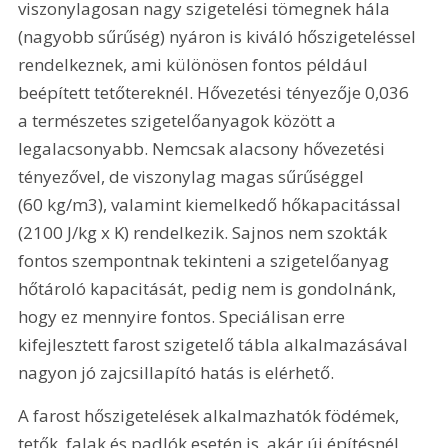
viszonylagosan nagy szigetelési tömegnek hála 
(nagyobb sűrűség) nyáron is kiváló hőszigeteléssel 
rendelkeznek, ami különösen fontos például 
beépített tetőtereknél. Hővezetési tényezője 0,036 
a természetes szigetelőanyagok között a 
legalacsonyabb. Nemcsak alacsony hővezetési 
tényezővel, de viszonylag magas sűrűséggel 
(60 kg/m3), valamint kiemelkedő hőkapacitással 
(2100 J/kg x K) rendelkezik. Sajnos nem szokták 
fontos szempontnak tekinteni a szigetelőanyag 
hőtároló kapacitását, pedig nem is gondolnánk, 
hogy ez mennyire fontos. Speciálisan erre 
kifejlesztett farost szigetelő tábla alkalmazásával 
nagyon jó zajcsillapító hatás is elérhető.
A farost hőszigetelések alkalmazhatók födémek, 
tetők, falak és padlók esetén is, akár új építésnél, 