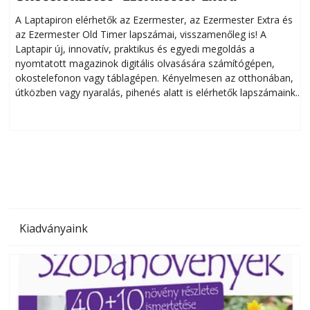
A Laptapiron elérhetők az Ezermester, az Ezermester Extra és
az Ezermester Old Timer lapszámai, visszamenőleg is! A
Laptapir új, innovatív, praktikus és egyedi megoldás a
L
nyomtatott magazinok digitális olvasására számítógépen,
okostelefonon vagy táblagépen. Kényelmesen az otthonában,
útközben vagy nyaralás, pihenés alatt is elérhetők lapszámaink.
ú
Bárhol, bármikor, akár külföldön élve vagy dolgozva is
B
olvashatók az Ezermester lapszámai. A Laptapir kényelmes
megoldás, mert: – t
Kiadványaink