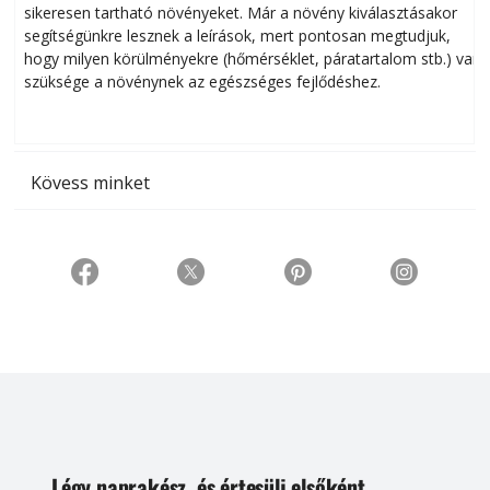
sikeresen tart­ha­tó növényeket. Már a növény kiválasztásakor
h
segítségünkre lesznek a leírások, mert pontosan megtudjuk,
k
hogy milyen körülményekre (hőmérséklet, páratartalom stb.) van
szüksége a növénynek az egészséges fejlődéshez.
t
Kövess minket
Légy naprakész, és értesülj elsőként