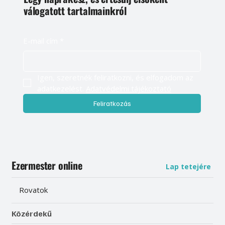
válogatott tartalmainkról
E-mail cím
*
Igen, szeretnék feliratkozni, és elfogadom az 
adatkezelést. 
Adatvédelmi tájékoztató
Feliratkozás
Ezermester online
Lap tetejére
Rovatok
Közérdekű