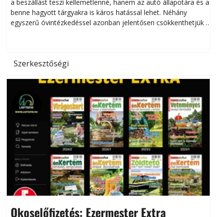
a beszállást teszi kellemetlenné, hanem az autó állapotára és a
benne hagyott tárgyakra is káros hatással lehet. Néhány
egyszerű óvintézkedéssel azonban jelentősen csökkenthetjük a
hőség káros hatásait.
l
Szerkesztőségi
Okoselőfizetés: Ezermester Extra