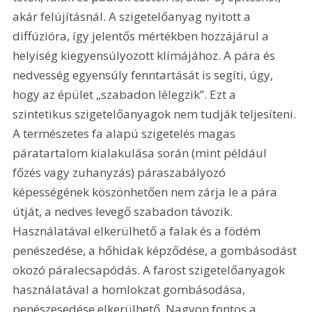
akár felújításnál. A szigetelőanyag nyitott a 
diffúzióra, így jelentős mértékben hozzájárul a 
helyiség kiegyensúlyozott klímájához. A pára és 
nedvesség egyensúly fenntartását is segíti, úgy, 
hogy az épület „szabadon lélegzik”. Ezt a 
szintetikus szigetelőanyagok nem tudják teljesíteni. 
A természetes fa alapú szigetelés magas 
páratartalom kialakulása során (mint például 
főzés vagy zuhanyzás) páraszabályozó 
képességének köszönhetően nem zárja le a pára 
útját, a nedves levegő szabadon távozik. 
Használatával elkerülhető a falak és a födém 
penészedése, a hőhidak képződése, a gombásodást 
okozó páralecsapódás. A farost szigetelőanyagok 
használatával a homlokzat gombásodása, 
penészesedése elkerülhető. Nagyon fontos a 