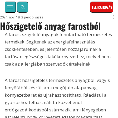
FELIRATKOZÁS
2024. nov. 18.
3 perc olvasás
Hőszigetelő anyag farostból
A farost szigetelőanyagok fenntartható természetes 
termékek. Segítenek az energiafelhasználás 
csökkentésében, és jelentősen hozzájárulnak a 
tartósan egészséges lakókörnyezethez, melyet nem 
csak az allergiában szenvedők értékelnek.
A farost hőszigetelés természetes anyagból, vagyis 
fenyőfából készül, ami megújuló alapanyag, 
környezetbarát és újrahasznosítható. Ráadásul a 
gyártáshoz felhasznált fa közvetlenül 
erdőgazdálkodásból származik, ami lényegében 
azt jelenti, hogy környezettudatos magatartást 