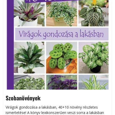
Szobanövények
Virágok gondozása a lakásban, 40+10 növény részletes
ismertetése! A könyv lexikonszerűen veszi sorra a lakásban
s