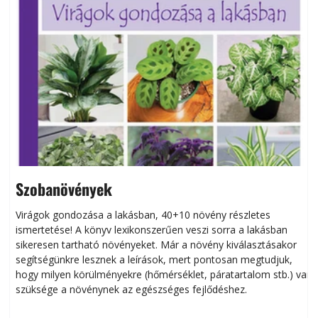
Szobanövények
Virágok gondozása a lakásban, 40+10 növény részletes
ismertetése! A könyv lexikonszerűen veszi sorra a lakásban
s
sikeresen tart­ha­tó növényeket. Már a növény kiválasztásakor
h
segítségünkre lesznek a leírások, mert pontosan megtudjuk,
k
hogy milyen körülményekre (hőmérséklet, páratartalom stb.) van
szüksége a növénynek az egészséges fejlődéshez.