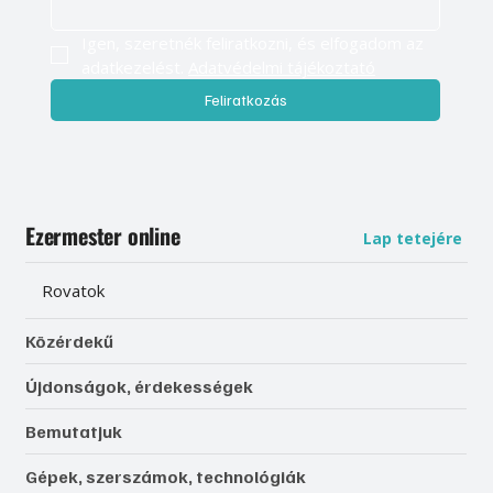
Igen, szeretnék feliratkozni, és elfogadom az 
adatkezelést. 
Adatvédelmi tájékoztató
Feliratkozás
Ezermester online
Lap tetejére
Rovatok
Közérdekű
Újdonságok, érdekességek
Bemutatjuk
Gépek, szerszámok, technológiák