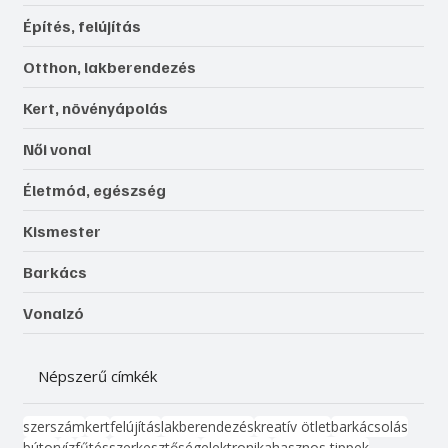
Építés, felújítás
Otthon, lakberendezés
Kert, növényápolás
Női vonal
Életmód, egészség
Kismester
Barkács
Vonalzó
Népszerű címkék
szerszám
kert
felújítás
lakberendezés
kreatív ötlet
barkácsolás
bútor
víz
fűtés
szerkesztőség
elektronika
hasznos tippek