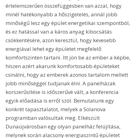
értelemszerűen összefüggésben van azzal, hogy 
minél hatékonyabb a hőszigetelés, annál jobb 
minőségű lesz egy épület energetikai szempontból, 
és ez hatással van a káros anyag kibocsátás 
csökkentésére, azon keresztül, hogy kevesebb 
energiával lehet egy épületet megfelelő 
komfortszinten tartani. Itt jön be az ember a képbe, 
hiszen azért akarunk komfortosabb épületeket 
csinálni, hogy az emberek azonos tartalom mellett 
jobb minőséggel tudjanak élni. A panelházak 
korszerűsítése is időszerűvé vált, a konferencia 
egyik előadása is erről szól. Bemutatunk egy 
konkrét tapasztalatot, melyek a Solanova 
programban valósultak meg. Elkészült 
Dunaújvárosban egy olyan panelház felújítása, 
melynek során alacsony energiaszintű épületet 