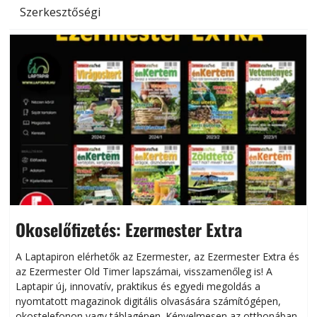
Szerkesztőségi
Okoselőfizetés: Ezermester Extra
A Laptapiron elérhetők az Ezermester, az Ezermester Extra és
az Ezermester Old Timer lapszámai, visszamenőleg is! A
Laptapir új, innovatív, praktikus és egyedi megoldás a
L
nyomtatott magazinok digitális olvasására számítógépen,
okostelefonon vagy táblagépen. Kényelmesen az otthonában,