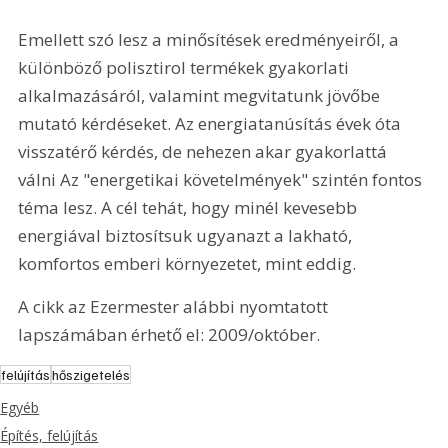
Emellett szó lesz a minősítések eredményeiről, a 
különböző polisztirol termékek gyakorlati 
alkalmazásáról, valamint megvitatunk jövőbe 
mutató kérdéseket. Az energiatanúsítás évek óta 
visszatérő kérdés, de nehezen akar gyakorlattá 
válni Az "energetikai követelmények" szintén fontos 
téma lesz. A cél tehát, hogy minél kevesebb 
energiával biztosítsuk ugyanazt a lakható, 
komfortos emberi környezetet, mint eddig.
A cikk az Ezermester alábbi nyomtatott 
lapszámában érhető el: 2009/október.
felújítás
hőszigetelés
Egyéb
Építés, felújítás