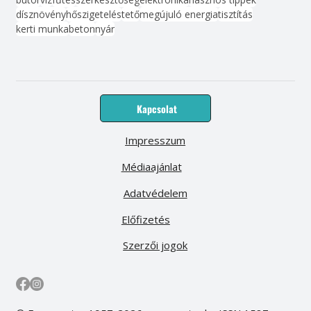
dísznövény
hőszigetelés
tető
megújuló energia
tisztítás
kerti munka
beton
nyár
Kapcsolat
Impresszum
Médiaajánlat
Adatvédelem
Előfizetés
Szerzői jogok