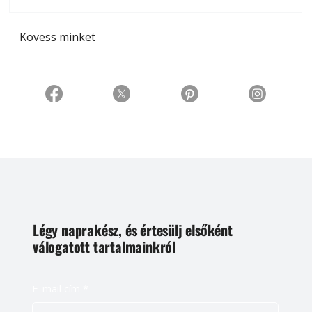
t
Kövess minket
Légy naprakész, és értesülj elsőként
válogatott tartalmainkról
E-mail cím
*