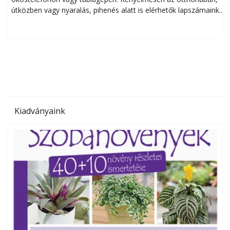
útközben vagy nyaralás, pihenés alatt is elérhetők lapszámaink.
ú
Bárhol, bármikor, akár külföldön élve vagy dolgozva is
B
olvashatók az Ezermester lapszámai. A Laptapir kényelmes
megoldás, mert: – t
Kiadványaink