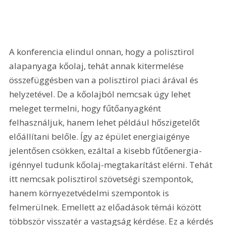
A konferencia elindul onnan, hogy a polisztirol 
alapanyaga kőolaj, tehát annak kitermelése 
összefüggésben van a polisztirol piaci árával és 
helyzetével. De a kőolajból nemcsak úgy lehet 
meleget termelni, hogy fűtőanyagként 
felhasználjuk, hanem lehet például hőszigetelőt 
előállítani belőle. Így az épület energiaigénye 
jelentősen csökken, ezáltal a kisebb fűtőenergia-
igénnyel tudunk kőolaj-megtakarítást elérni. Tehát 
itt nemcsak polisztirol szövetségi szempontok, 
hanem környezetvédelmi szempontok is 
felmerülnek. Emellett az előadások témái között 
többször visszatér a vastagság kérdése. Ez a kérdés 