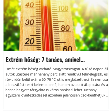
Extrém hőség: 7 tanács, amivel
megóvhatjuk autónkat a nyári károktól
Ismét extrém hőség várható Magyarországon. A tűző napon álló
autók utastere már néhány perc alatt rendkívül felmelegszik, és
rövid időn belül akár a 60-70 °C-ot is megközelítheti. Ez nemcsak
n
a beszállást teszi kellemetlenné, hanem az autó állapotára és a
benne hagyott tárgyakra is káros hatással lehet. Néhány
egyszerű óvintézkedéssel azonban jelentősen csökkenthetjük a
hőség káros hatásait.
l