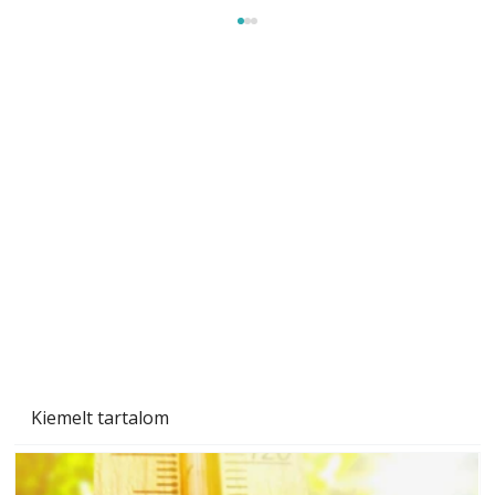
Betonjárda készítése lépésről lépésre – így
készül tartós betonburkolat
Kiemelt tartalom