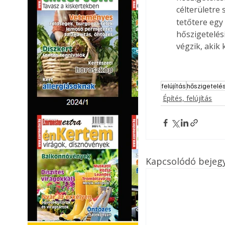
célterületre 
tetőtere egy
hőszigetelés
végzik, akik
felújítás
hőszigetelé
Építés, felújítás
Kapcsolódó bejeg