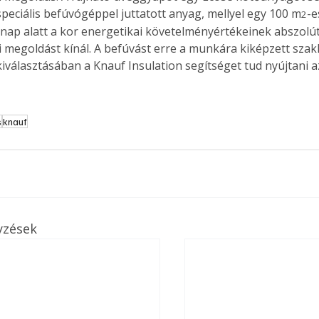
speciális befúvógéppel juttatott anyag, mellyel egy 100 m
-e
2
 nap alatt a kor energetikai követelményértékeinek abszolú
i megoldást kínál. A befúvást erre a munkára kiképzett szakk
 kiválasztásában a Knauf Insulation segítséget tud nyújtani 
s
knauf
yzések