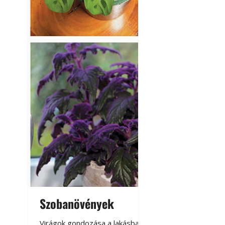
Szobanövények
Virágoskert: k
teraszon, laká
Virágok gondozása a lakásban,