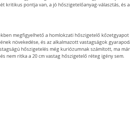
t kritikus pontja van, a jó hőszigetelőanyag-választás, és 
ekben megfigyelhető a homlokzati hőszigetelő kőzetgyapot
ének növekedése, és az alkalmazott vastagságok gyarapodá
astagságú hőszigetelés még kuriózumnak számított, ma már
, és nem ritka a 20 cm vastag hőszigetelő réteg igény sem.