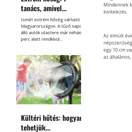
Mindennek ké
tanács, amivel
kivitelezés.
megóvhatjuk
Ismét extrém hőség várható
autónkat a nyári
Magyarországon. A tűző napon
álló autók utastere már néhány
károktól
Az elmúlt év
perc alatt rendkívül
népszerűség
felmelegszik, és rövid időn belül
egy 10 cm v
akár a 60-70 °C-ot is
az általános
megközelítheti. Ez nemcsak a
beszállást teszi kellemetlenné,
hanem az autó állapotára és a
benne hagyott tárgyakra is
káros hatással lehet. Néhány
egyszerű óvintézkedéssel
azonban jelentősen
csökkenthetjük a hőség káros
hatásait.
Kültéri hűtés: hogyan
tehetjük