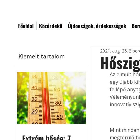
Főoldal
Közérdekű
Újdonságok, érdekességek
Bem
2021. aug. 26.
2 per
Hőszig
Kiemelt tartalom
Az elmúlt hó
egy újabb ki
fellépő anya
Véleményünke
innovatív sz
Mint mindann
Extrém hőség: 7
megtérülő bef