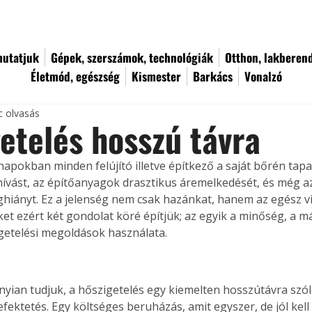
utatjuk
Gépek, szerszámok, technológiák
Otthon, lakberen
Életmód, egészség
Kismester
Barkács
Vonalzó
c olvasás
etelés hosszú távra
napokban minden felújító illetve építkező a saját bőrén tap
hívást, az építőanyagok drasztikus áremelkedését, és még az 
ghiányt. Ez a jelenség nem csak hazánkat, hanem az egész vil
t ezért két gondolat köré építjük; az egyik a minőség, a má
igetelési megoldások használata.
yian tudjuk, a hőszigetelés egy kiemelten hosszútávra szó
ektetés. Egy költséges beruházás, amit egyszer, de jól kell 