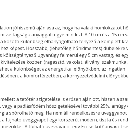
lation jóhiszemű ajánlása az, hogy ha valaki homlokzatot hő
cm vastagságú anyaggal tegye mindezt. A 10 cm és a 15 cm 
a közötti különbség elhanyagolható tényező a komplett kivi
hez képest. Hosszabb, (lehetőleg hőhídmentes) dübelekre v
 költségtényező ugyanúgy felmerül egy 5 cm vastag, és egy
 kivitelezése közben (ragasztó, vakolat, állvány, szakmunka 
ehet a különbséget az energetikai előnyökben, az ingatlan 
désében, a komfortérzetben, a környezetvédelmi előnyökbe
ellett a tetőtér szigetelése is erősen ajánlott, hiszen a sza
ti, vagy a padlásfödém hőszigetelésével további 25%, amúgy 
gia spórolható meg. Ha nem áll rendelkezésre üveggyapot 
, a fújható üveggyapot egy korszerű, modern, tiszta és rend
i megoldás. A fújható üveggyapot egy Ecose kötőanyagot se