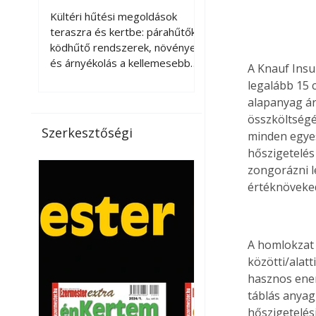
kellemesebbé a
Kültéri hűtési megoldások
teraszt és a kertet?
teraszra és kertbe: párahűtők,
ködhűtő rendszerek, növények
és árnyékolás a kellemesebb
A Knauf Insu
nyári mikroklímáért. A kültéri
legalább 15 
hűtés kérdése az utóbbi
alapanyag ár
években egyre nagyobb
összköltségé
jelentőséget kapott, ahogy a
Szerkesztőségi
minden egyes
nyári hőhullámok gyakoribbá és
hőszigetelés
intenzívebbé váltak. Míg
zongorázni l
korábban elsősorban a beltéri
értéknöveke
klímaberendezések jelentették
a megoldást a meleg ellen, ma
már egyre többen keresnek
olyan kültéri hűtési
A homlokzat m
lehetőségeket is, amelyek a
közötti/alat
teraszok, erkélyek, kertek vagy
hasznos ener
vendégl
táblás anyag
hőszigetelés