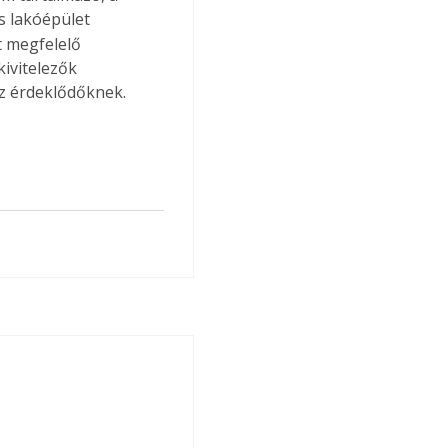
s lakóépület 
t megfelelő 
ivitelezők 
az érdeklődőknek.