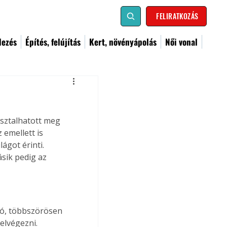
FELIRATKOZÁS
dezés
Építés, felújítás
Kert, növényápolás
Női vonal
asztalhatott meg 
emellett is 
ágot érinti. 
sik pedig az 
ló, többszörösen 
elvégezni. 