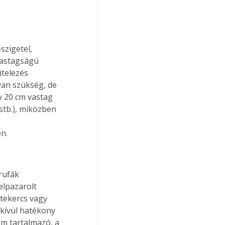
szigetel, 
vastagságú 
telezés 
an szükség, de 
 20 cm vastag 
stb.), miközben 
n.
rufák 
elpazarolt 
tekercs vagy 
kívül hatékony 
m tartalmazó, a 